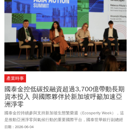
會讓成長動能與時間複利持續放大。
產業時事
國泰金控低碳投融資超過3,700億帶動長期
資本投入 與國際夥伴於新加坡呼籲加速亞
洲淨零
國泰金控持續參與支持新加坡生態繁榮週（Ecosperity Week），這
是推動亞洲淨零與氣候行動的重要國際平台，國泰世華銀行副總經
理温珍瀚，與國泰金控資深顧問程淑芬皆受邀擔任講者，分享如何
日期：2026-06-04