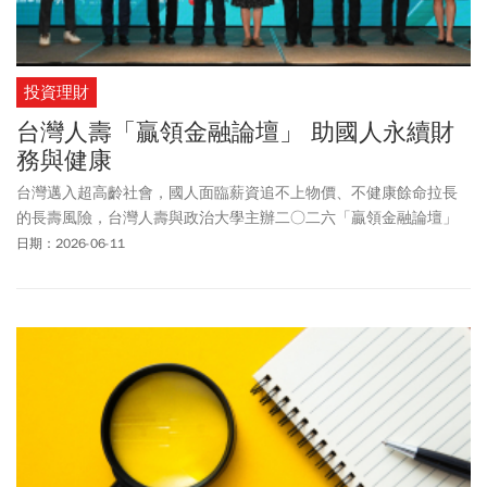
投資理財
台灣人壽「贏領金融論壇」 助國人永續財
務與健康
台灣邁入超高齡社會，國人面臨薪資追不上物價、不健康餘命拉長
的長壽風險，台灣人壽與政治大學主辦二○二六「贏領金融論壇」
匯聚國內外產官學權威全方位解鎖退休規劃，面對未知變局可透過
日期：2026-06-11
「政策領航、長線複利、保險守護、
金融創新
」四大護盾，及早啟
動終身預算準備，建構韌性財務防護網，贏在樂齡生活起跑點。