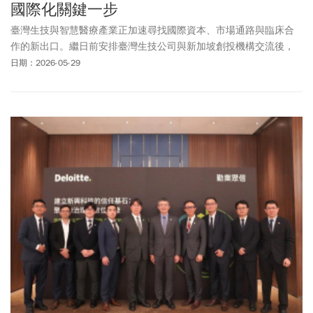
國際化關鍵一步
臺灣生技與智慧醫療產業正加速尋找國際資本、市場通路與臨床合
作的新出口。繼日前安排臺灣生技公司與新加坡創投機構交流後，
駐新加坡代表童振源再次發起第二場視訊會議，邀集多家臺灣生
日期：2026-05-29
技、智慧醫療與醫材新創，與熟悉新加坡投融資環境及東南亞市場
布局的天行諮詢有限公司創始人植偉超對話，期望協助臺灣企業跨
出國際化關鍵一步。