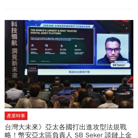
學、台北科技大學、逢甲大學及中信金融管理學院等八所院校，共
同開設跨校聯授「金融科技趨勢與創新」課程，並以「金融科技創
新提案競賽」取代傳統期末考試，作為成果驗收。透過與產業需求
高度連結的命題設計，同學得以從市場脈動出發，提出兼具創意與
實踐的解決方案，也讓企業觀察年輕世代對未來金融服務的想像。
產業時事
台灣大未來》亞太各國打出進攻型法規戰
略！幣安亞太區負責人 SB Seker 談鏈上金