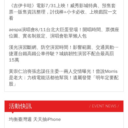
《吉伊卡哇》電影7/31上映！威秀影城特典、預售套
票…販售資訊整理，討伐棒+小卡必收、上映戲院一文
看
aespa演唱會8/11台北大巨蛋登場！開唱時間、票價座
位圖、實名制規定、演唱會歌單懶人包
漢光演習斷網、防空演習時間！影響範圍、交通異動…
捷運台鐵高鐵公車停駛？城鎮韌性演習不配合最高罰
15萬
黃崇仁治喪張忠謀任主委…兩人交情曝光！曾說Morris
是老大：力積電能活都他幫我！遺屬發聲「明年定要配
股」
活動快訊
/ EVENT NEWS /
均衡臺灣週 天天抽iPhone