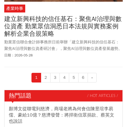
產業時事
建立新興科技的信任基石：聚焦AI治理與數
位資產 勤業眾信洞悉日本法規與實務案例
解析企業合規策略
勤業眾信聯合會計師事務所日前舉辦「建立新興科技的信任基石：
聚焦AI治理與數位資產研討會」，聚焦AI治理與數位資產發展趨勢。
本次研討會邀請Deloitte日本（Deloitte Japan）專家分享AI治理與數
日期：2026-05-28
位資產的國際規範、風險管理及日本實務案例，由台灣專家解析在
地法規環境與企業應對策略，並透過座談交流深化實務洞見。勤業
眾信期望協助企業強化治理能力，打造具透明性與可靠性的科技應
1
2
3
4
5
6
»
用，將「信任」轉化為競爭優勢。
熱門話題
/ HOT ARTICLES /
顏博文從聯電到慈濟，商場老將為何會信陳昱瑄李易
儒、豪給10億？慈濟發聲：將捍衛信眾捐款、蔡英文
也說話