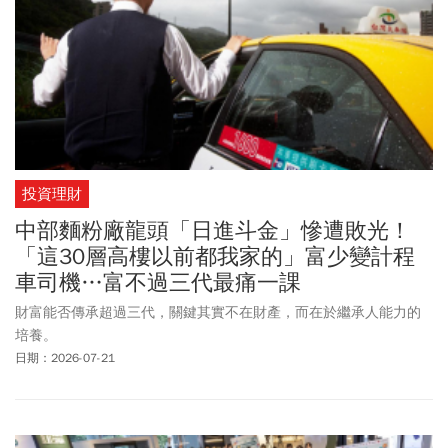
投資理財
中部麵粉廠龍頭「日進斗金」慘遭敗光！
「這30層高樓以前都我家的」富少變計程
車司機…富不過三代最痛一課
財富能否傳承超過三代，關鍵其實不在財產，而在於繼承人能力的
培養。
日期：2026-07-21