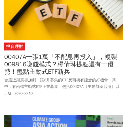
投資理財
00407A一張1萬「不配息再投入」，複製
009816賺錢模式？楊倩琳提點還有一優
勢！盤點主動式ETF新兵
台股近期震盪加劇，讓6月募集的ETF反而擁有建倉的好機會，其
中，有兩檔主動式ETF正在募集，包括00407A（主動凱基台灣）以
及00408A（主動第一金優股息）。凱基投信過往推出的凱基台灣
日期：2026-06-10
TOP 50ETF（009816），是不配息再投入的市值型ETF，現在再發行
首檔不配息台股主動式ETF 00407A，讓市場備受關注。小資理財教
主楊倩琳表示，00407A兩大特色分別是「主動選股」，以及「不配
息再投入」，讓資產可以一路滾、一路長大。主動選股追求資本利
得，不配息讓收益持續留在基金中滾動， 兩種力量疊加之下，有機