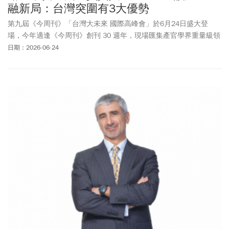
融新局：台灣突圍有3大優勢
第九屆《今周刊》「台灣大未來 國際高峰會」於6月24日盛大登
場，今年適逢《今周刊》創刊 30 週年，現場匯集產官學界重量級領
袖與專家學者，共同解析全球經濟重組、AI 科技浪潮與產業變局下
日期：2026-06-24
的關鍵趨勢，帶領投資人與企業預見未來、掌握關鍵布局。