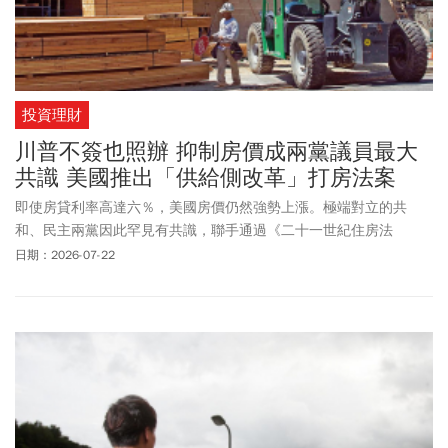
投資理財
川普不簽也照辦 抑制房價成兩黨議員最大
共識 美國推出「供給側改革」打房法案
即使房貸利率高達六％，美國房價仍然強勢上漲。極端對立的共
和、民主兩黨因此罕見有共識，聯手通過《二十一世紀住房法
案》，透過讓建商加速興建更多住房，全力抑制房價漲勢。
日期：2026-07-22