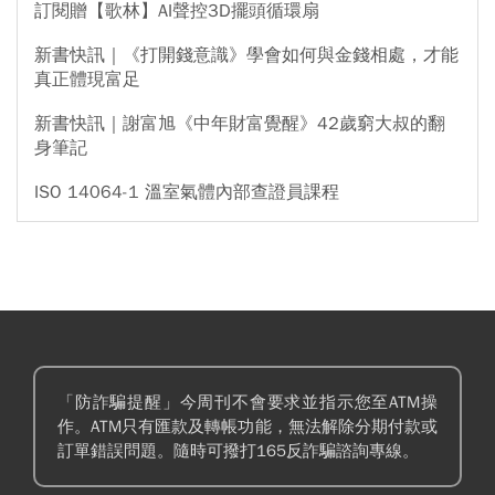
訂閱贈【歌林】AI聲控3D擺頭循環扇
新書快訊｜《打開錢意識》學會如何與金錢相處，才能
真正體現富足
新書快訊｜謝富旭《中年財富覺醒》42歲窮大叔的翻
身筆記
ISO 14064-1 溫室氣體內部查證員課程
「防詐騙提醒」今周刊不會要求並指示您至ATM操
作。ATM只有匯款及轉帳功能，無法解除分期付款或
訂單錯誤問題。隨時可撥打165反詐騙諮詢專線。