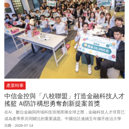
產業時事
中信金控與「八校聯盟」打造金融科技人才
搖籃 AI防詐構想勇奪創新提案首獎
在AI、數位金融與跨域科技浪潮席捲全球之際，金融科技人才培育已
成為產學界共同關注的重要議題。中國信託連續五年攜手政治大學
金融科技研究中心，串聯輔仁大學、淡江大學、台北大學、東吳大
日期：2026-07-14