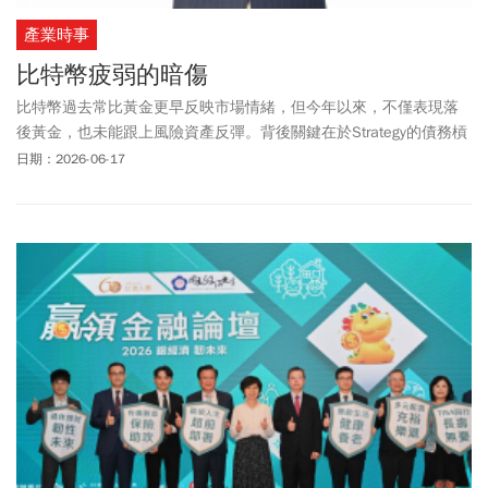
產業時事
比特幣疲弱的暗傷
比特幣過去常比黃金更早反映市場情緒，但今年以來，不僅表現落
後黃金，也未能跟上風險資產反彈。背後關鍵在於Strategy的債務槓
桿風險，以及量子運算對加密安全構成的長期威脅。
日期：2026-06-17