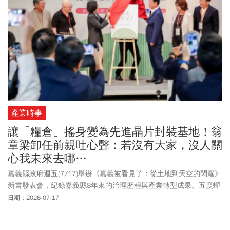
產業時事
讓「糧倉」搖身變為先進晶片封裝基地！翁
章梁卸任前親吐心聲：若沒有大家，沒人關
心我未來去哪…
嘉義縣政府週五(7/17)舉辦《嘉義被看見了：從土地到天空的閃耀》
新書發表會，紀錄嘉義縣8年來的治理歷程與產業轉型成果。五度蟬
聯遠見雜誌評選「五星縣長」的嘉義縣長翁章梁表示，嘉義未來在
日期：2026-07-17
台灣扮演的角色不只是糧倉，未來是全世界最大的高階晶片先進封
裝基地，也是無人機國家隊的基地。他感謝所有在過程中協助的貴