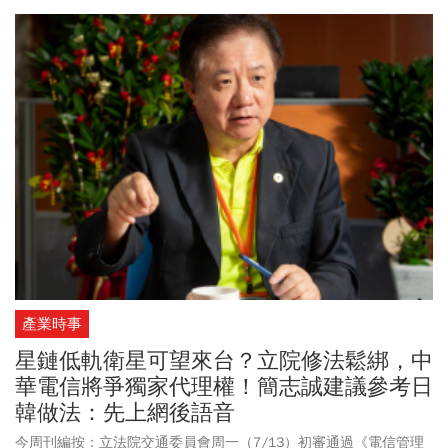
人，「沒有大家，我就會在12月25日（卸任後）不聲不響地離開，
沒有人會知道我，也沒人關心我未來要去哪。我要去哪也不重要，
能夠當縣長、為嘉義做事就是我的福氣！」前總統蔡英文也出席力
挺，並強調嘉義從農業縣走向農工科技大縣，這是地方發展結合國
家戰略的重要案例。
產業時事
星鏈低軌衛星可望來台？立院修法鬆綁，中
華電信將爭獨家代理權！簡志誠建議參考日
韓做法：先上網後語音
今周刊編按：立法院交通委員會周一（7/13）初審通過《電信管理