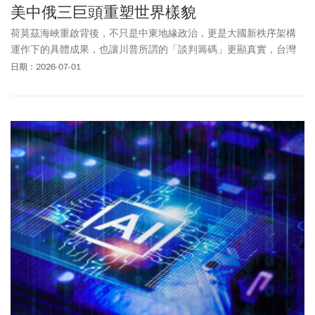
美中俄三巨頭重塑世界樣貌
荷莫茲海峽重啟背後，不只是中東地緣政治，更是大國新秩序架構
運作下的具體成果，也讓川普所謂的「談判籌碼」更顯真實，台灣
命運正隨國際風向轉變。
日期：2026-07-01