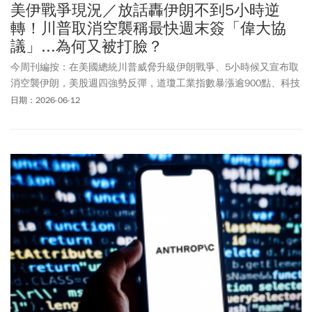
美伊戰爭現況／放話轟伊朗不到5小時逆
轉！川普取消空襲稱最快週末簽「偉大協
議」...為何又被打臉？
今周刊編按：在美國總統川普威脅升級伊朗戰爭、5小時候又宣布取
消空襲伊朗，美股週四強勢反彈，道瓊工業指數暴漲逾900點、科技
股全面回神，而國際油價更急瀉超過4%，費城半導體指數則大漲近
日期：2026-06-12
8%。川普週四在社群平台發文透露，與伊朗的談判已獲得伊朗最高
領導層批准，各方已就協議內容與細節達成共識，最快可能於本週
末在歐洲正式簽署「偉大協議」，而荷姆茲海峽也將立即開放，因
此才決定取消原定的空襲轟炸行動。不過，川普的說法遭到伊朗方
面潑冷水。伊朗媒體報導稱，德黑蘭尚未批准任何協議文本；以色
列媒體也報導，以色列官員對川普的說法宣布感到意外。原先外界
認為油價會再次受到波動，但隨著川普宣布取消軍事行動後，市場
對原油供應中斷的擔憂迅速降溫。布蘭特原油期貨大跌逾4%，跌破
每桶90美元；西德州原油 (WTI) 亦下跌超過 4%，回落至每桶87美元
左右。