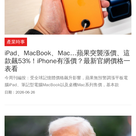
產業時事
iPad、MacBook、Mac...蘋果突襲漲價、這
款飆53%！iPhone有漲價？最新官網價格一
表看
今周刊編按：受全球記憶體價格飆升影響，蘋果無預警調漲平板電
腦iPad、筆記型電腦MacBook以及桌機Mac系列售價，基本款
MacBook Neo從原本的19,900元漲至22,900元，最高規格的
日期：2026-06-26
MacBook Pro甚至漲了1萬元。雖然先前蘋果執行長庫克受訪時就曾
經表示，受到記憶體短缺影響，將會調整部分產品價格，但漲幅似
乎比外界預期還要高。相較之下，iPhone、Apple Watch、AirPods
及 AirTag全數凍漲，外界推測iPhone仍是蘋果最主力的產品，價格
波動上可能會反映在秋季將發表的iPhone新機，據傳屆時可能會發
表iPhone 18 Pro、iPhone 18 Pro Max以及蘋果首款摺疊iPhone。