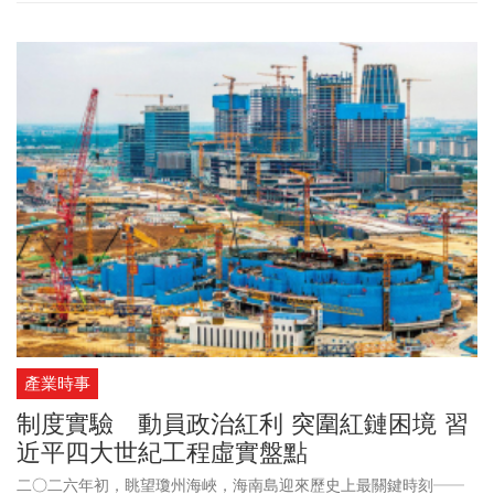
國徵收，以作為美國擔任中東各國「守護天使」（Guardian Angel）
所提供服務的補償。
產業時事
制度實驗 動員政治紅利 突圍紅鏈困境 習
近平四大世紀工程虛實盤點
二○二六年初，眺望瓊州海峽，海南島迎來歷史上最關鍵時刻──