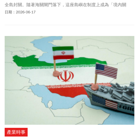
全島封關。隨著海關閘門落下，這座島嶼在制度上成為「境內關
外」。若將鏡頭拉高，這不只是海南的一小步，更是習近平執政以
日期：2026-06-17
來，一系列標榜「親自謀畫、親自部署、親自推動」的世紀工程
中，最新一次制度實驗。
產業時事