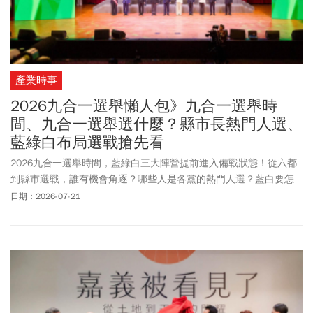
產業時事
2026九合一選舉懶人包》九合一選舉時
間、九合一選舉選什麼？縣市長熱門人選、
藍綠白布局選戰搶先看
2026九合一選舉時間，藍綠白三大陣營提前進入備戰狀態！從六都
到縣市選戰，誰有機會角逐？哪些人是各黨的熱門人選？藍白要怎
麼合作？今周刊帶您一次掌握2026九合一選舉時程、各黨布局、六
日期：2026-07-21
都與各縣市熱門人選、上一屆選舉戰果，快速了解年底最受矚目的
政治大戰。