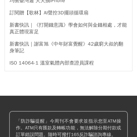
均衡臺灣週 天天抽iPhone
訂閱贈【歌林】AI聲控3D擺頭循環扇
新書快訊｜《打開錢意識》學會如何與金錢相處，才能
真正體現富足
新書快訊｜謝富旭《中年財富覺醒》42歲窮大叔的翻
身筆記
ISO 14064-1 溫室氣體內部查證員課程
「防詐騙提醒」今周刊不會要求並指示您至ATM操
作。ATM只有匯款及轉帳功能，無法解除分期付款或
訂單錯誤問題。隨時可撥打165反詐騙諮詢專線。