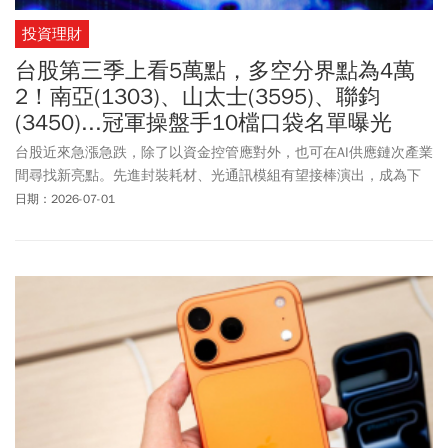
投資理財
台股第三季上看5萬點，多空分界點為4萬
2！南亞(1303)、山太士(3595)、聯鈞
(3450)...冠軍操盤手10檔口袋名單曝光
台股近來急漲急跌，除了以資金控管應對外，也可在AI供應鏈次產業
間尋找新亮點。先進封裝耗材、光通訊模組有望接棒演出，成為下
半年主要成長動能。
日期：2026-07-01