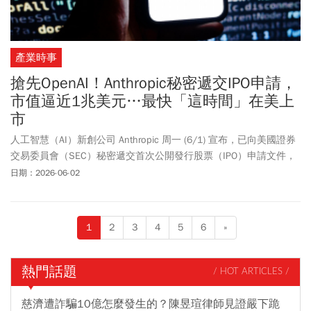
產業時事
搶先OpenAI！Anthropic秘密遞交IPO申請，
市值逼近1兆美元…最快「這時間」在美上
市
人工智慧（AI）新創公司 Anthropic 周一 (6/1) 宣布，已向美國證券
交易委員會（SEC）秘密遞交首次公開發行股票（IPO）申請文件，
為最快今年秋季上市
鋪路
，也使其在與 OpenAI 的競爭中搶得先機。
日期：2026-06-02
1
2
3
4
5
6
»
熱門話題
/ HOT ARTICLES /
慈濟遭詐騙10億怎麼發生的？陳昱瑄律師見證嚴下跪