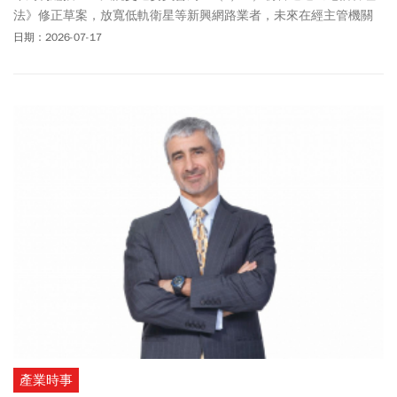
法》修正草案，放寬低軌衛星等新興網路業者，未來在經主管機關
審酌後，不受現行「董事長須具中華民國國籍」以及外資持股上限
日期：2026-07-17
等限制，相當為星鏈等國外業者進入台灣市場鬆綁。未來立院三讀
通過後，法案才會正式上路。現行電信管理法規定，對於電信事業
經營有相當嚴格規定。立院尚未修法前，根據《電信管理法》第36
條規定，外資不得直接經營電信事業，須由本地業者營運，且外資
持股不得超過五成。中華電信董事長簡志誠也表示，即便未來放寬
相關規範，仍應該要兼顧國家安全國家安全、電信監理、資料治理
等面向。至於外界認為是替Starlink來台
鋪路
？對於未來與Starlink合
作，中華電信抱持開放態度，不排除成立合資公司、爭取代理權，
甚至希望能取得獨家代理資格，但仍須視Starlink自身商業規畫而
定。
產業時事