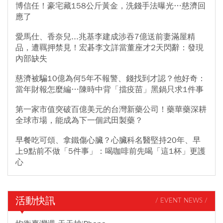
博信任！豪宅藏158公斤黃金，洗錢手法曝光…慈濟回
應了
愛馬仕、香奈兒...兆基李建成涉吞7億送前妻滿屋精
品，遭羈押禁見！宏碁李文詳當董座才2天閃辭：發現
內部缺失
慈濟被騙10億為何5年不報警、錢找到才認？他好奇：
當年財報怎麼編…陳時中背「擋疫苗」黑鍋只求1件事
第一家市值突破百億美元的台灣新藥公司！藥華藥深耕
全球市場，能成為下一個武田製藥？
早餐吃可頌、拿鐵傷心臟？心臟科名醫堅持20年、早
上9點前不做「5件事」：喝咖啡前先喝「這1杯」更護
心
活動快訊
/ EVENT NEWS /