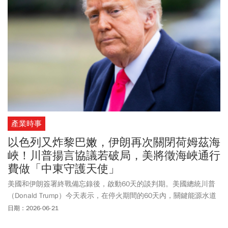
產業時事
以色列又炸黎巴嫩，伊朗再次關閉荷姆茲海
峽！川普揚言協議若破局，美將徵海峽通行
費做「中東守護天使」
美國和伊朗簽署終戰備忘錄後，啟動60天的談判期。美國總統川普
（Donald Trump）今天表示，在停火期間的60天內，關鍵能源水道
荷姆茲海峽（Strait of Hormuz）將免收通行費，60天期滿後也不會
日期：2026-06-21
徵收通行費，除非是在未能達成最終協議的情況下，該費用將由美