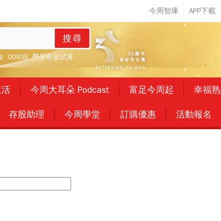
搜尋
金
00939
勞保年金試算
生活
今周大耳朵 Podcast
富足今周起
幸福熟
存股助理
今周學堂
訂購優惠
活動報名