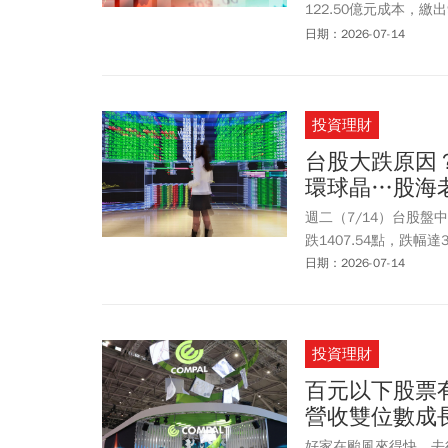
122.50億元成本，繳
示，進場期間成功穩定
日期：2026-07-14
能。回顧此次護盤背景
盪，台股2025年4月7
再跌772.4點，市
投資理財
勝關鍵在於「精準鎖定科
的指標，還包含聯發科(245
台股大跌原因？
等半導體與AI伺服器
環球晶…股海
營金控龍頭，如富邦金(288
等，用以撐盤並在退場
週二（7/14）台股
頭如台塑(1301)、台泥(
跌1407.54點，跌幅達
日期：2026-07-14
投資理財
百元以下股票有哪
營收雙位數成
好家在颱風來得快，去