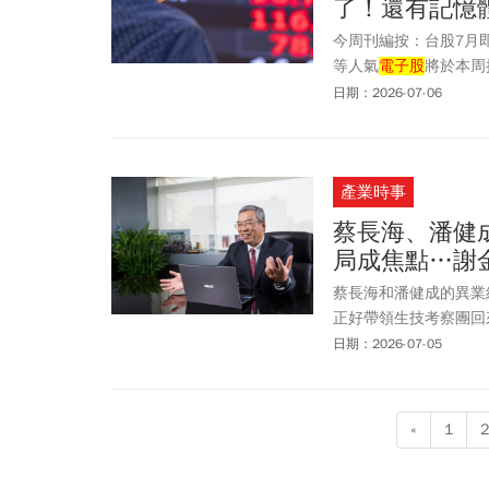
了！還有記憶
今周刊編按：台股7月即將
等人氣
電子股
將於本周
之外，富邦金(2881
日期：2026-07-06
科即將在周五(7/10
資先前預估，南亞科20
DRAM，報價易漲難跌，
產業時事
盤價409.5元計算，還
蔡長海、潘健
局成焦點…謝
蔡長海和潘健成的異業
正好帶領生技考察團回
最看好哪個老闆？我說
日期：2026-07-05
«
1
2