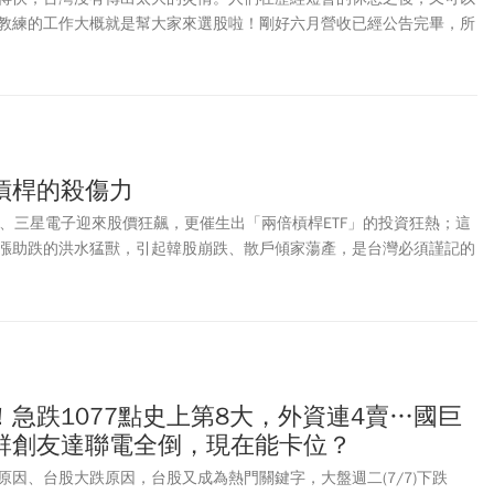
教練的工作大概就是幫大家來選股啦！剛好六月營收已經公告完畢，所
找，有沒有營收成長，但股價還沒有完全反應的。
槓桿的殺傷力
士、三星電子迎來股價狂飆，更催生出「兩倍槓桿ETF」的投資狂熱；這
漲助跌的洪水猛獸，引起韓股崩跌、散戶傾家蕩產，是台灣必須謹記的
急跌1077點史上第8大，外資連4賣…國巨
群創友達聯電全倒，現在能卡位？
原因、台股大跌原因，台股又成為熱門關鍵字，大盤週二(7/7)下跌