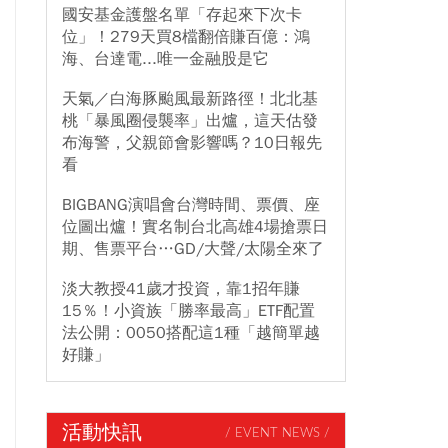
國安基金護盤名單「存起來下次卡
位」！279天買8檔翻倍賺百億：鴻
海、台達電...唯一金融股是它
天氣／白海豚颱風最新路徑！北北基
桃「暴風圈侵襲率」出爐，這天估發
布海警，父親節會影響嗎？10日報先
看
BIGBANG演唱會台灣時間、票價、座
位圖出爐！實名制台北高雄4場搶票日
期、售票平台…GD/大聲/太陽全來了
淡大教授41歲才投資，靠1招年賺
15％！小資族「勝率最高」ETF配置
法公開：0050搭配這1種「越簡單越
好賺」
活動快訊
/ EVENT NEWS /