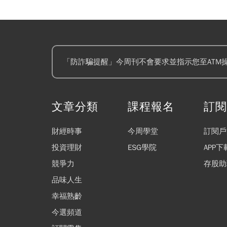
「防詐騙提醒」今周刊不會要求並指示您至ATM
文章分類
課程報名
訂
財經時事
今周學堂
訂閱戶
投資理財
ESG學院
APP下
競爭力
存股助
品味人生
幸福熟齡
今選頻道