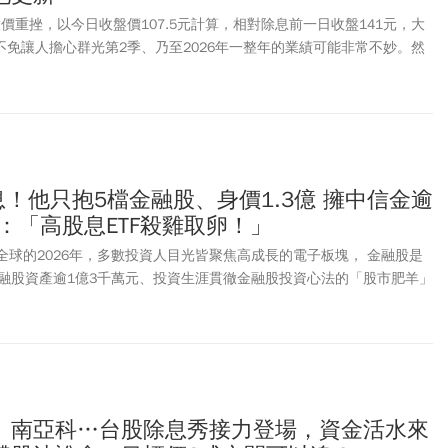
股價重挫，以今日收盤價107.5元計算，相對除息前一日收盤141元，大
，不免讓人擔心群光第2季、乃至2026年一整年的業績可能非常不妙。然
光因為帳上現金豐沛，持有頗多股票。而這些股票竟不約而同地在第2
季灌入豐沛的業外收益。
息！他只抱5檔金融股、身價1.3億 擁中信金逾
卻說：「高股息ETF殺雞取卵！」
全球的2026年，多數投資人目光皆聚焦高成長的電子板塊， 金融股是
融股資產逾1億3千萬元、投資生涯貫徹金融股投資心法的「股市肥羊」
股主要追求「配息」穩定性大於追求「資本利得」。他認為，當有本金
先選擇大型金控，當累積至600萬股本後，就可以加入波浪理論機械化
「波段價差」兩頭賺。
、南亞科…台股除息秀接力登場，資金活水來