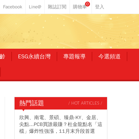
0
齡
ESG永續台灣
專題報導
今選頻道
熱門話題
/ HOT ARTICLES /
欣興、南電、景碩、臻鼎-KY、金居、
尖點...PCB買誰最賺？杜金龍點名「這
檔」爆炸性強漲，11月末升段首選