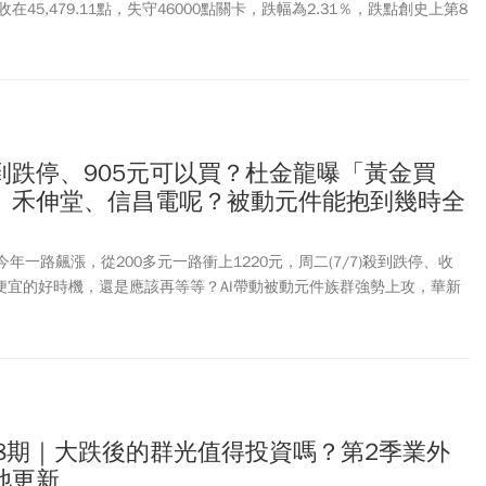
數收在45,479.11點，失守46000點關卡，跌幅為2.31％，跌點創史上第8
子主流族群遭遇沉重賣壓，被動元件與功率半導體成重災區：國巨*
492)、禾伸堂(3026)、日電貿(3090)、信昌電(6173)、金山電(8042)等多
雙虎群創(3481)、友達(2409)同步重挫逾7%，雙雙跌破10日線；
興(3037)跌逾8%，臻鼎-KY(4958)下跌約5%，南電(8046)跌逾4%；
電(2303)跌幅也超過半根停板，電子權值股全面承壓，成為拖累大盤的主要
技族群抗跌，國泰金(2882)等金融股，因資金轉向防禦型標的，跌勢
)殺到跌停、905元可以買？杜金龍曝「黃金買
持紅盤、抗跌族群。觀察3大法人籌碼動向，外資賣超547.31億，呈
、禾伸堂、信昌電呢？被動元件能抱到幾時全
7.33 億元；投信買超 87.73 億元，3大法人合計賣超 283.18 億元。
價今年一路飆漲，從200多元一路衝上1220元，周二(7/7)殺到跌停、收
撿便宜的好時機，還是應該再等等？AI帶動被動元件族群強勢上攻，華新
3026)、信昌電(6173)後市還有行情嗎？被動元件漲勢究竟能延續多久，又
50年台股實戰經驗的股市老先覺杜金龍，不僅點出這波行情的「逆風警
金買點與實戰操作策略。
18期｜大跌後的群光值得投資嗎？第2季業外
池更新