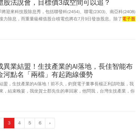
體股法說會，目標價3成空間可以追？
迎來科技股除息秀，包括聯發科(2454)、聯電(2303)、南亞科(2408)
接力除息，而重量級權值股台積電也將在7月9日發放股息。除了
電子股
)和國泰金(2882)也在本月陸續配息，讓股息發放進入高峰期。此外，南亞
)召開法說會，成為台股牽動半導體與記憶體族群下半年走勢關鍵戰役，外
26全年每股獲利(EPS)有望挑戰54元以上，HBM產能嚴重排擠傳統
供需缺口直達2027年後，目標價共識在550元以上，以上週五(7/3)收
有3成4的甜頭。
成異業結盟！生技產業的AI落地，長佳智能布
金河點名「兩檔」有起跑線優勢
結盟，生技產業的Ai落地！前不久，鈞寶電子董事長楊正利請吃飯，我
來，結束晚宴，我坐賀士郡先生的車回家，他問我，台灣生技產業，你
：蔡長海！他說他也很認同。
3
4
5
6
»