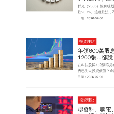
群光（2385）除息後
跌23.7%。這種跌法
而，鮮少人注意到，群
日期：2026-07-06
季大漲，預料將為第2
投資理財
年領600萬股
1200張...
在科技股與AI浪潮席捲
否已失去投資價值？金
翁建原表示，投資金融
日期：2026-07-06
時應盡早單筆投入，優
操作，「長期持有」與
投資理財
聯發科、聯電