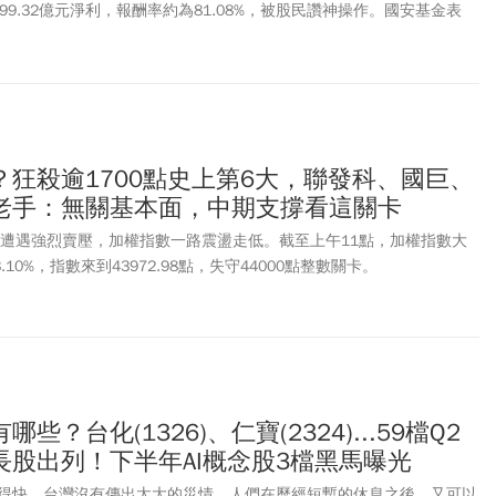
出99.32億元淨利，報酬率約為81.08%，被股民讚神操作。國安基金表
市場信心，退場過程亦未對台股造成衝擊，充分發揮穩定金融市場功
，國安基金表示，美國宣布實施對等關稅政策，引發全球金融市場震
日重挫2065.87點、跌幅9.7%，創下史上最大單日跌點及跌幅，4月8日
場投資信心明顯不足，因此決議進場安定市場。依據國安基金公布明細，致
技權值股」與傳產、金融指標股，尤以台積電(2330)為穩定市場信心
4)、台達電(2308)、鴻海(2317)、廣達(2382)、日月光投控(3711)
狂殺逾1700點史上第6大，聯發科、國巨、
供應鏈核心企業。金融權值股(穩盤中流砥柱)則包含獲利穩健的公股與民
老手：無關基本面，中期支撐看這關卡
1)、國泰金(2882)、兆豐金(2886)、中信金(2891)、元大金(2885)
期間貢獻穩定的股利收入；傳統產業龍頭挑選具備極佳基本面的產業龍
盤中遭遇強烈賣壓，加權指數一路震盪走低。截至上午11點，加權指數大
1101)、中鋼(2002)等。
3.10%，指數來到43972.98點，失守44000點整數關卡。
些？台化(1326)、仁寶(2324)...59檔Q2
長股出列！下半年AI概念股3檔黑馬曝光
得快，台灣沒有傳出太大的災情。人們在歷經短暫的休息之後，又可以