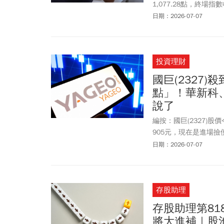
1,077.28點，終場指
大。台股為何下殺？電
日期：2026-07-07
(2327)跌停，華新科(2
檔個股，也都亮綠燈。面板
ABF載板族群同步走弱，欣
投資理財
台達電(2308)、聯
力量。盤面上僅金融和生
國巨(2327
相對輕，成為盤面少數維
點」！華新科
現連4賣；自營商賣超 48
說了
編按：國巨(2327)股
905元，現在是進場
科(2492)、禾伸堂(
日期：2026-07-07
該抱到什麼時候？擁有
訊」，更公開真正的黃
存股助理
存股助理第8
將大進補｜股