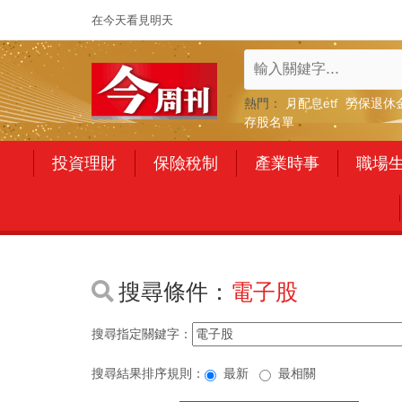
在今天看見明天
熱門：
月配息etf
勞保退休
存股名單
投資理財
保險稅制
產業時事
職場
搜尋條件：
電子股
搜尋指定關鍵字：
搜尋結果排序規則：
最新
最相關