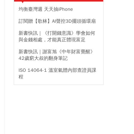
均衡臺灣週 天天抽iPhone
訂閱贈【歌林】AI聲控3D擺頭循環扇
新書快訊｜《打開錢意識》學會如何
與金錢相處，才能真正體現富足
新書快訊｜謝富旭《中年財富覺醒》
42歲窮大叔的翻身筆記
ISO 14064-1 溫室氣體內部查證員課
程