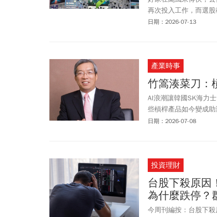
再次投入工作，而選股
以今天就來帶大家來找
日期：2026-07-13
產業時事
竹篙湊菜刀：
AI浪潮讓韓國SK海力
些槓桿產品如今變成助
警世課。
日期：2026-07-08
投資理財
台股下殺原因！
為什麼跌停？
今周刊編按：台股下殺