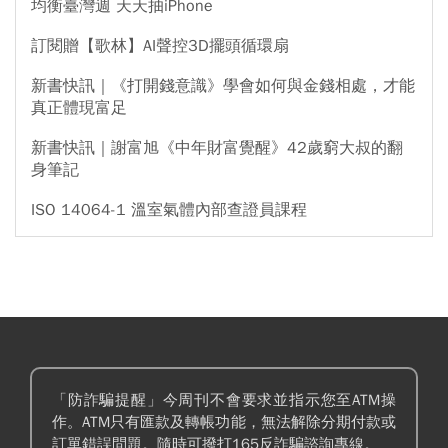
均衡臺灣週 天天抽iPhone
訂閱贈【歌林】AI聲控3D擺頭循環扇
新書快訊｜《打開錢意識》學會如何與金錢相處，才能
真正體現富足
新書快訊｜謝富旭《中年財富覺醒》42歲窮大叔的翻
身筆記
ISO 14064-1 溫室氣體內部查證員課程
「防詐騙提醒」今周刊不會要求並指示您至ATM操
作。ATM只有匯款及轉帳功能，無法解除分期付款或
訂單錯誤問題。隨時可撥打165反詐騙諮詢專線。