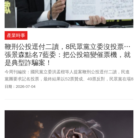
產業時事
鞭刑公投逕付二讀，8民眾黨立委沒投票…
張景森點名7藍委：把公投箱變催票機，就
是典型詐騙案！
今周刊編按：國民黨立委洪孟楷等人提案鞭刑公投逕付二讀，民進
黨團要求記名投票，最終結果以52票贊成、49票反對，民眾黨在場8
名立委均未投票。謝龍介表示，支持透過公投，由全民決定是否針
日期：2026-07-04
對性侵害犯罪、凌虐幼童罪、高額詐欺罪、複合型態加重詐欺罪等
四類重大犯罪，在法院依法判決後，增列鞭刑作為刑罰一部分。他
認為，此舉是在法律程序上由人民決定是否建立更完善的刑罰制
度。前政務委員張景森則抨擊，有些政治人物明明知道鞭刑不可
行，卻還是執意要人民為鞭刑公投投票，把公投箱變成催票機，這
才是詐騙。認為這7位法律系出身的藍委，就是第一波適用鞭刑的對
象。