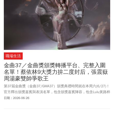
職場生活
金曲37／金曲獎頒獎轉播平台、完整入圍
名單！蔡依林9大獎力拚二度封后，張震嶽
周湯豪雙帥爭歌王
第37屆金曲獎（金曲37/GMA37）頒獎典禮時間就在本周六(6/27)！
官方釋出頒獎嘉賓與表演名單，包含頒獎嘉賓陣容，包含Lulu黃路梓
茵、YELLOW黃宣、王宏恩、許效舜、許哲珮、動力火車、彭佳慧、
日期：2026-06-26
蕭煌奇、魏如萱、蘇慧倫等人，都將參與金曲盛會。至於表演嘉賓
陣容豪華，包含莫文蔚Karen Mok＆The Masters、田馥甄、比莉、