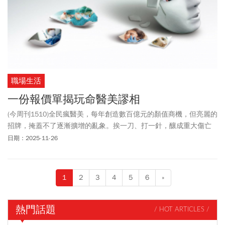
職場生活
一份報價單揭玩命醫美謬相
(今周刊1510)全民瘋醫美，每年創造數百億元的顏值商機，但亮麗的
招牌，掩蓋不了逐漸擴增的亂象。挨一刀、打一針，釀成重大傷亡
的憾事頻傳，如果變美的代價是玩命，你承擔得起嗎？
日期：2025-11-26
1
2
3
4
5
6
»
熱門話題
/ HOT ARTICLES /