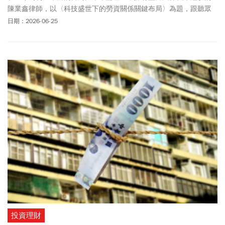
陳業鑫律師，以〈科技盛世下的勞資關係關鍵布局〉為題，跟聽眾
分享AI、新科技如何改變現代社會。
日期：2026-06-25
投資理財