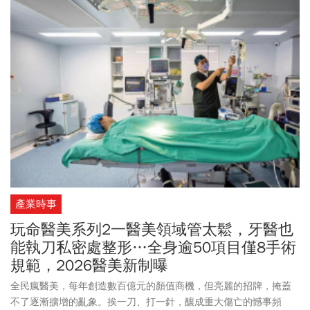
產業時事
玩命醫美系列2一醫美領域管太鬆，牙醫也
能執刀私密處整形…全身逾50項目僅8手術
規範，2026醫美新制曝
全民瘋醫美，每年創造數百億元的顏值商機，但亮麗的招牌，掩蓋
不了逐漸擴增的亂象。挨一刀、打一針，釀成重大傷亡的憾事頻