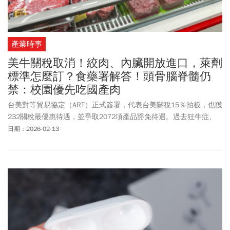
產業時事
美牛關稅取消！絞肉、內臟開放進口，萊劑
標準怎麼訂？食藥署解答！頭骨腦脊髓仍
禁：校園優先吃國產肉
台美對等貿易協定（ART）正式簽署，代表台美關稅15％拍板，也獲
232關稅最優惠待遇，並爭取2072項產品豁免待遇。過去狂牛症、
萊克多巴胺疑慮禁止輸台的美牛絞肉、內臟，本次也放寬許可進
日期：2026-02-13
口，民眾好奇針對萊劑標準，是否會放寬？此外，對於同意開放部
分美牛、美豬，有部分聲
音質
疑是拿國民健康交換，行政院副院長
鄭麗君周五(2/13)回應，相關配套管理都維持不變，包含原產地標示
不變、校園採購國產不變、食安管理不變，以及敏感品項禁令不
變，仍然是以維護國人健康為最大目標。台美經貿工作小組說明，
我方同意美牛降至零關稅，敏感品項維持禁令，僅開放絞肉及心、
肝、腎等部分內臟；但牛、豬原料之原產地標示、校園午餐優先採
購國產肉，以及基改食品原料管理規定，均維持不變，基改產品仍