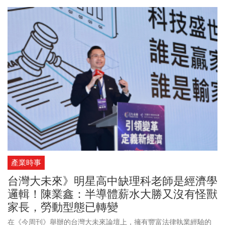
周湯豪、羊文学、孫淑媚、TRASH、粹垢TRAEGO。此次金曲獎「最
佳華語男歌手獎」，由張震嶽、周湯豪、盧廣仲、Gummy B、裘德
共同角逐歌王寶座。「最佳華語女歌手獎」，由蔡依林JOLIN 、洪佩
瑜、陳嫺靜、彭佳慧、劉艾立、單依純角逐歌后寶座。蔡依林這次
以專輯《Pleasure》入圍金曲9項大獎，不僅五度問鼎華語女歌手，
更創金曲獎37年來多項個人紀錄，包括連續4張專輯皆同時入圍「最
佳華語專輯」與「年度歌曲」。她日前也開心宣布將出席頒獎典
禮，高喊「金曲獎，我來了！」外界都看好她，時隔19年再抱回1座
歌后，盼望她二度封后！至於「最佳台語女歌手獎」入圍名單有：
鄭宜農、陳怡婷、秀蘭瑪雅、PiA吳蓓雅以及白冰冰，這是白冰冰時
隔28年再挑戰金曲獎台語歌后寶座。本屆典禮主持人由「天生歌
姬」A-Lin接下任務，她演唱的歌曲《幸福在歌唱》也入圍今年年度
歌曲獎。A-Lin開心表示「目前沒有真實感，一切就像一場夢」！至
於金曲獎星光大道，則由陳明珠，攜手鼓鼓（呂思緯）共同主持。
產業時事
台灣大未來》明星高中缺理科老師是經濟學
邏輯！陳業鑫：半導體薪水大勝又沒有怪獸
家長，勞動型態已轉變
在《今周刊》舉辦的台灣大未來論壇上，擁有豐富法律執業經驗的