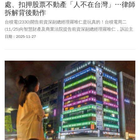
處、扣押股票不動產「人不在台灣」…律師
拆解背後動作
台積電(2330)開告前資深副總經理羅唯仁是玩真的！台積電周二
(11/25)向智慧財產及商業法院提告前資深副總經理羅唯仁，訴訟主
張係依據雙方的聘僱合約、羅唯仁任職期間所簽署的競業禁止承諾
日期：2025-11-27
書，以及《營業秘密法》等相關規定展開。台灣高等檢察署智財分
署在11/18剪報分案釐清案情後，已於11/26下午指揮調查局，持搜
索票搜索羅唯仁位於臺北市、新竹縣兩處住居所，扣得電腦、隨身
碟等證物，並向智商法院聲請扣押羅唯仁股票、不動產獲准，不過
羅唯仁並不在境內。