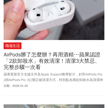
皆須經我國核准才得輸入。
職場生活
AirPods髒了怎麼辦？再用酒精…蘋果認證
「2款卸妝水」有效清潔！清潔3大禁忌、
完整步驟一次看
蘋果更新官方支援文件及Apple Support教學影片，針對AirPods Pro
2與AirPods Pro 3公開正確清潔方式，特別點名兩款卸妝水為清潔神
器，引發網友熱議。這是蘋果首次在官方文件中直接推薦特定品牌
日期：2026-01-29
卸妝水，讓「貝膚黛瑪BIODERMA」與「露得清Neutrogena」瞬間
成為熱門話題，許多AirPods用戶也才驚訝發現，原來日常卸妝產品
能安全清潔精密耳機網罩，避免耳垢與髒污累積損壞裝置。