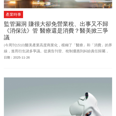
產業時事
監管漏洞 賺很大卻免營業稅、出事又不歸
《消保法》管 醫療還是消費？醫美掀三爭
議
(今周刊1510)醫美產業高度商業化，模糊了「醫療」和「消費」的界
線，進而衍生諸多爭議。從廣告刊登、稅制優惠到糾紛責任歸屬，
醫美的定位究竟為何？應該重新檢視思考。
日期：2025-11-26