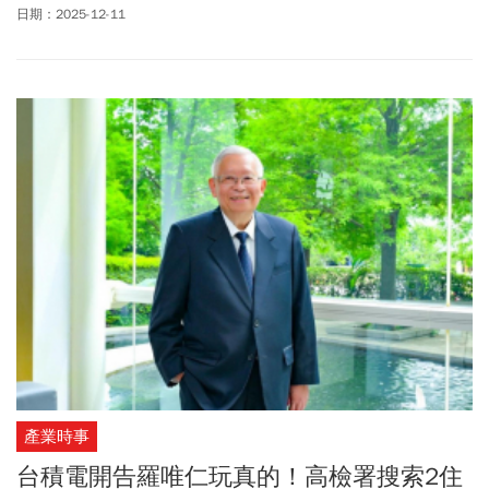
傳，如果變美的代價是玩命，你承擔得起嗎？
日期：2025-12-11
產業時事
台積電開告羅唯仁玩真的！高檢署搜索2住