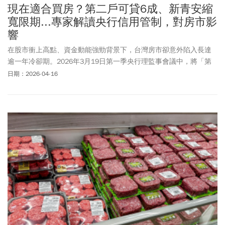
現在適合買房？第二戶可貸6成、新青安縮
寬限期...專家解讀央行信用管制，對房市影
響
在股市衝上高點、資金動能強勁背景下，台灣房市卻意外陷入長達
逾一年冷卻期。2026年3月19日第一季央行理監事會議中，將「第
二戶房貸成數上限」由5成調整至6成，馨傳不動產智庫執行長何世
日期：2026-04-16
昌指出，這次調整本質上屬於有限度鬆綁，對外界質疑是對建商
「開後門」，他則認為全台灣高達有17萬戶預售屋尚未交屋，在購
屋族買預售屋無法辦理貸款狀況下，對緩解建商賣壓並無直接助
力。