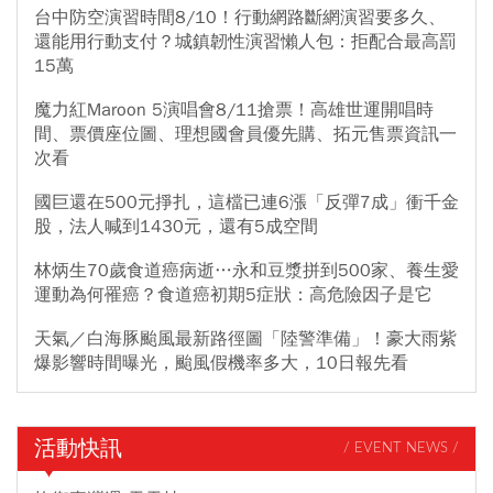
台中防空演習時間8/10！行動網路斷網演習要多久、
還能用行動支付？城鎮韌性演習懶人包：拒配合最高罰
15萬
魔力紅Maroon 5演唱會8/11搶票！高雄世運開唱時
間、票價座位圖、理想國會員優先購、拓元售票資訊一
次看
國巨還在500元掙扎，這檔已連6漲「反彈7成」衝千金
股，法人喊到1430元，還有5成空間
林炳生70歲食道癌病逝…永和豆漿拼到500家、養生愛
運動為何罹癌？食道癌初期5症狀：高危險因子是它
天氣／白海豚颱風最新路徑圖「陸警準備」！豪大雨紫
爆影響時間曝光，颱風假機率多大，10日報先看
活動快訊
/ EVENT NEWS /