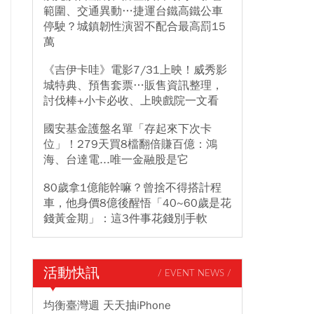
範圍、交通異動…捷運台鐵高鐵公車
停駛？城鎮韌性演習不配合最高罰15
萬
《吉伊卡哇》電影7/31上映！威秀影
城特典、預售套票…販售資訊整理，
討伐棒+小卡必收、上映戲院一文看
國安基金護盤名單「存起來下次卡
位」！279天買8檔翻倍賺百億：鴻
海、台達電...唯一金融股是它
80歲拿1億能幹嘛？曾捨不得搭計程
車，他身價8億後醒悟「40~60歲是花
錢黃金期」：這3件事花錢別手軟
活動快訊
/ EVENT NEWS /
均衡臺灣週 天天抽iPhone