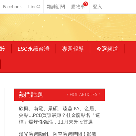
0
齡
ESG永續台灣
專題報導
今選頻道
熱門話題
/ HOT ARTICLES /
欣興、南電、景碩、臻鼎-KY、金居、
尖點...PCB買誰最賺？杜金龍點名「這
檔」爆炸性強漲，11月末升段首選
漢光演習斷網、防空演習時間！影響