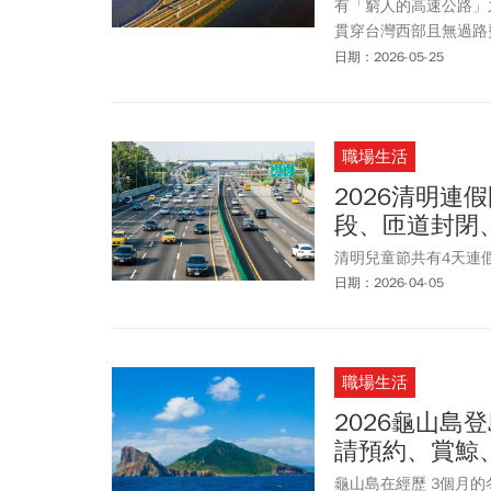
有「窮人的高速公路」
貫穿台灣西部且無過路
西部多處重要港口、發
日期：2026-05-25
加上免收過路費，擔綱
要改善？台61線北段
線鳳鼻香山段、曾文溪
職場生活
刊》整理此篇文章，讓
要交通路線的諸多資訊
2026清明
段、匝道封閉
清明兒童節共有4天連
日期：2026-04-05
職場生活
2026龜山
請預約、賞鯨
龜山島在經歷 3個月