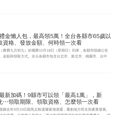
是老屋、貨櫃、遊艇、玻璃屋、童話小屋、歐式教堂等特殊建築，全部
老禮金懶人包，最高領5萬！全台各縣市65歲以
取資格、發放金額、何時領一次看
陽節（農曆九月初九）於國曆10月18日（星期日）到來，各縣市陸續公告
、金額與領取方式。全台各縣市包含台北市、新北市、桃園市、台中
市地方政府，針對65歲(原住民55歲)以上長者發放敬老禮金。各縣市
元起跳，最高可達2萬元左右。部分鄉鎮另加發在地敬老津貼加碼，最高
元。2026年重陽敬老禮金陸續開放申請領取，《今周刊》一併整理各縣
不斷更新最新訊息，完整懶人包一次看。
金最新加碼！9縣市可以領「最高1萬」，新
化…領取期限、領取資格、怎麼領一次看
復鄉去年9月23日因馬太鞍溪堰塞湖潰壩，重創地方民生與產業發展。