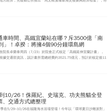
地方經濟，光復鄉公所推出「馬太鞍溪堰塞湖災後振興經濟禮金」，符
1萬元，並自6月8日起至8月10日開放申請及領取。究竟光復鄉普發1萬
需要準備哪些文件？還有哪些縣市有加碼普發現金？《今周刊》整理領
放對象、應備文件及領取方式等重點資訊，帶您一次看懂。
通車時間、高鐵宜蘭站在哪？斥3500億「南
到」！卓揆：將擁4個90分鐘環島網
政院長卓榮泰周四（7/23）於院會正式核定「高鐵延伸宜蘭計畫」，
據交通部資訊，該計畫所需總經費約3521.75億元，預計於核定後11
車。未來從台北(南港站)搭乘高鐵到宜蘭僅需約20多分鐘，行政院規劃於
站，將與台鐵共站。該計劃路線為自南港車站向東延伸後，避開翡翠水
汐止、平溪、雙溪、貢寮、宜蘭縣
頭城
、礁溪，至宜蘭設置1座車站，
。此外，關於高鐵延伸屏東計劃，卓揆先前已視察高鐵屏東站選址的六塊
「高雄方案」，從高鐵左營站經高雄車站到屏東六塊厝，全長26.2公
027年通過環評，加速推動完成。
雕到10/26！侏羅紀、史瑞克、功夫熊貓全登
票、交通方式總整理
術季在5/29~10/26在福隆海水浴場登場！今年以「環球夏日沙雕派對」