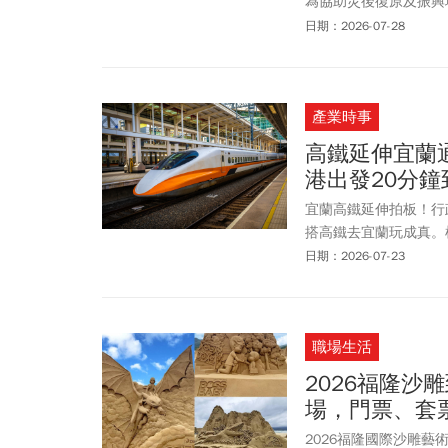
為協助災後復原及振興
合資格民眾每人可領取
日期：2026-07-28
元誰能領？如何申請？
取資格、申請時間、發
產業時事
高鐵延伸宜蘭
港出發20分鐘
宜蘭高鐵延伸拍板！行
搭高鐵去宜蘭玩成真。根
年（2037年）完工通
日期：2026-07-23
宜蘭縣政中心東南側設
庫集水區，行經新北市
路線長約60.6公里
職場生活
厝。他表示該計畫選定
里，行政院將爭取在2
2026福隆沙
場，門票、套
2026福隆國際沙雕藝