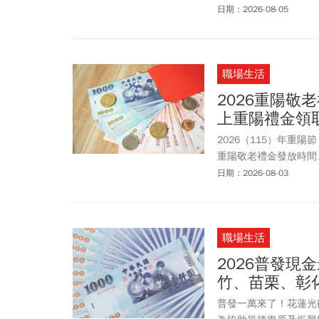
海景、稻田、鐵道，還
日期：2026-08-05
一次收藏。
職場生活
2026重陽敬
上重陽禮金領
2026（115）年重
重陽敬老禮金發放時間
市、台南市、高雄市等縣
日期：2026-08-03
敬老禮金金額從500
發放金額總額可達5萬
市重陽敬老金資訊，將
職場生活
2026普發現
竹、苗栗、彰
普發一萬來了！花蓮光