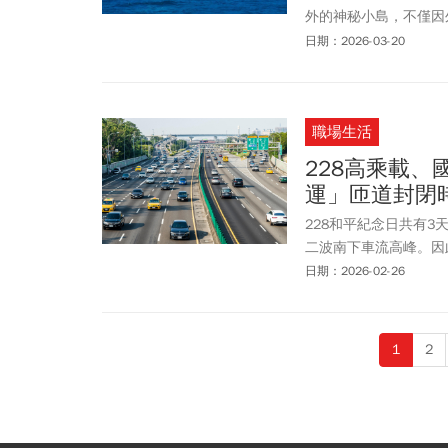
外的神秘小島，不僅因
一」。去龜山島要多少
日期：2026-03-20
開放時間、登島申請方
怎麼玩龜山島。
職場生活
228高乘載、
運」匝道封閉
228和平紀念日共有3
二波南下車流高峰。因
收費，並在易壅塞路段
日期：2026-02-26
1
2