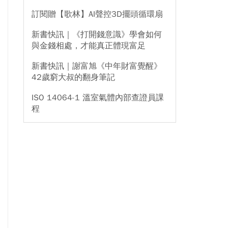
訂閱贈【歌林】AI聲控3D擺頭循環扇
新書快訊｜《打開錢意識》學會如何
與金錢相處，才能真正體現富足
新書快訊｜謝富旭《中年財富覺醒》
42歲窮大叔的翻身筆記
ISO 14064-1 溫室氣體內部查證員課
程