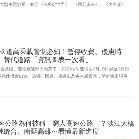
座大型主題沙雕，結合《侏羅紀世界》、《回到未來》、《大白鯊》、
克》、《功夫熊貓》、《馬達加斯加》、《馴龍高手》、《寶貝老闆》與
際IP，打造橫跨世代的沉浸式沙雕展覽。本文一次整理2026福隆沙雕季
費入場方式、套票、交通方式、周邊景點，讓你一文掌握2026福隆沙
連假國道高乘載管制必知！暫停收費、優惠時
、替代道路「資訊圖表一次看」
地雷路段、連假疏運懶人包來了！2026端午連假自6月19日起至6月21
客藉此機會出遊、返鄉，國道、省道以及各大風景區，勢必會出現車
影響連假心情，一定要事先做足功課。交通部公路局公告國道匝道封閉
、收費優惠時段以及替代道路、暫停收費、容易塞車時段等資訊，提醒
時段，並多利用易塞車路段替代道路，避免塞在車陣之中。端午連假國
閉時段，以及替代道路、容易塞車時段資訊，《今周刊》本文一次整
快速公路為何被稱「窮人高速公路」？淡江大橋
鏈縫合、南延高雄…看懂最新進度