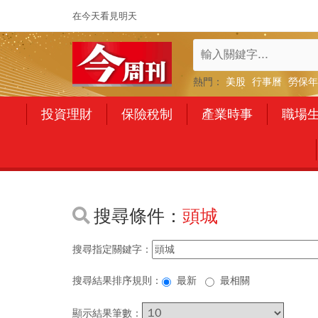
在今天看見明天
熱門：
美股
行事曆
勞保年
投資理財
保險稅制
產業時事
職場
搜尋條件：
頭城
搜尋指定關鍵字：
搜尋結果排序規則：
最新
最相關
顯示結果筆數：