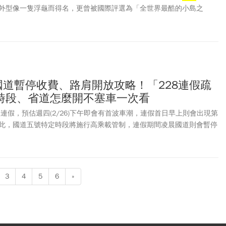
外型像一隻浮龜而得名，更曾被國際評選為「全世界最酷的小島之
錢、去龜山島要預約嗎、龜山島有什麼好玩的？本文整理龜山島景點、
式及網站、登島費用、一日遊行程、搭船賞鯨以及交通資訊，一次看懂
國道暫停收費、路肩開放攻略！「228連假疏
時段、省道怎麼開不塞車一次看
天連假，預估週四(2/26)下午即會有首波車潮，連假首日早上則會出現第
此，國道五號特定時段將施行高乘載管制，連假期間凌晨國道則會暫停
開放路肩。
3
4
5
6
»