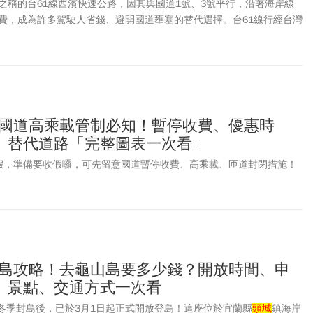
之稱的台61線西濱快速公路，因其與國道1號、3號平行，沿著海岸線
費，成為許多駕駛人省錢、避開國道壅塞的替代選擇。台61線行經台灣
電廠、工業或產業園區等，南北串連多條東西向高速公路、快速道路，
著台灣西部地區重要經濟命脈。台61線角色效益為何？台61線為何需
有和新建與改善工程？台61線新北至苗栗段有哪些地方要高架化？台61
橋至南段以及南延高雄段要做什麼？台62線也要向東向西延伸？《今周
讀者一探這條南北向「窮人的高速公路」的全貌，也更了解這條台灣重
。
連假國道高乘載管制必知！暫停收費、優惠時
、替代道路「完整圖表一次看」
假，準備要收假囉，可先留意國道暫停收費、高乘載、匝道封閉措施！
島登島攻略！去龜山島要多少錢？開放時間、申
、景點、交通方式一次看
的冬季封島後，已於3月1日起正式開放登島！這座位於宜蘭縣
頭城
鎮海岸