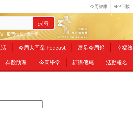
搜尋
資
股票抽籤
房地產
生活
今周大耳朵 Podcast
富足今周起
幸福熟
存股助理
今周學堂
訂購優惠
活動報名