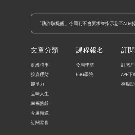
「防詐騙提醒」今周刊不會要求並指示您至ATM
文章分類
課程報名
訂
財經時事
今周學堂
訂閱戶
投資理財
ESG學院
APP下
競爭力
存股助
品味人生
幸福熟齡
今選頻道
訂閱零售