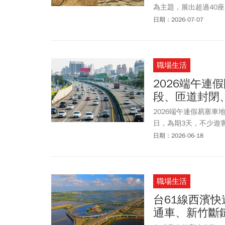
為主題，展出超過40
《E.T.》、《史瑞
日期：2026-07-07
《壞蛋聯盟》等人氣國
時間、地點、票價、免
雕季重點資訊。
職場生活
2026端午
段、匝道封閉
2026端午連假易塞車
日，為期3天，不少遊
潮。若不想因碰到塞車
日期：2026-06-18
時段資訊、高乘載管制
用路人可避開行車尖峰
道高乘載管制、匝道封
職場生活
理。
台61線西濱
通車、新竹斷