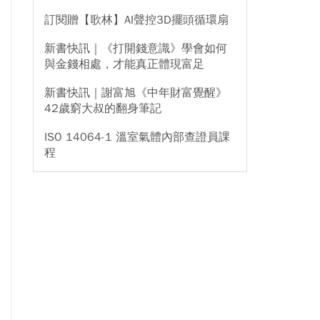
訂閱贈【歌林】AI聲控3D擺頭循環扇
新書快訊｜《打開錢意識》學會如何
與金錢相處，才能真正體現富足
新書快訊｜謝富旭《中年財富覺醒》
42歲窮大叔的翻身筆記
ISO 14064-1 溫室氣體內部查證員課
程