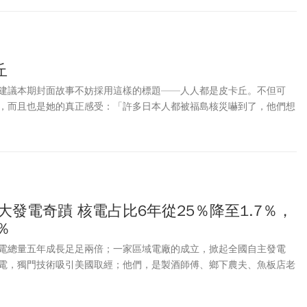
丘
建議本期封面故事不妨採用這樣的標題——人人都是皮卡丘。不但可
，而且也是她的真正感受：「許多日本人都被福島核災嚇到了，他們想
發電，降低這個國家對核電的依賴。」記者說。
大發電奇蹟 核電占比6年從25％降至1.7％，
％
電總量五年成長足足兩倍；一家區域電廠的成立，掀起全國自主發電
電，獨門技術吸引美國取經；他們，是製酒師傅、鄉下農夫、魚板店老
民參與綠能發電的此際，《今周刊》團隊走訪日本千葉、神奈川、福
人的微小行動，把日本從核災區變綠能大國。