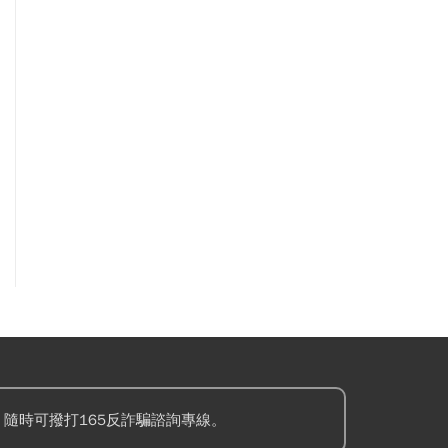
隨時可撥打165反詐騙諮詢專線。