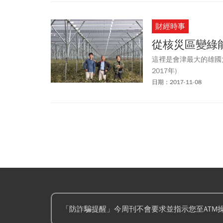
財經時事
從核災區變綠
這裡是會津最大的雄國
2017年)
日期：2017-11-08
「防詐騙提醒」今周刊不會要求並指示您至ATM