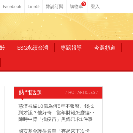
0
齡
ESG永續台灣
專題報導
今選頻道
熱門話題
/ HOT ARTICLES /
慈濟被騙10億為何5年不報警、錢找
到才認？他好奇：當年財報怎麼編…
陳時中背「擋疫苗」黑鍋只求1件事
國安基金護盤名單「存起來下次卡