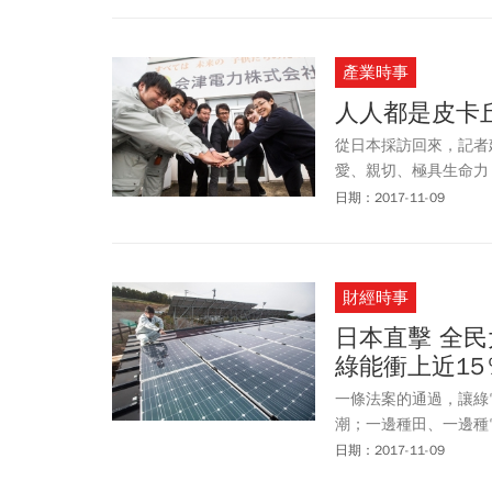
產業時事
人人都是皮卡
從日本採訪回來，記者
愛、親切、極具生命力
要像皮卡丘一樣靠自己
日期：2017-11-09
財經時事
日本直擊 全民
綠能衝上近15
一條法案的通過，讓綠
潮；一邊種田、一邊種
闆……在行政院力推全
日期：2017-11-09
島，看他們如何靠著個