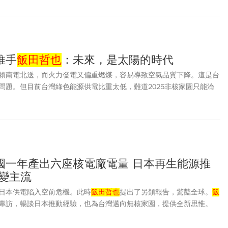
推手
飯田哲也
：未來，是太陽的時代
賴南電北送，而火力發電又偏重燃煤，容易導致空氣品質下降。這是台
問題。但目前台灣綠色能源供電比重太低，難道2025非核家園只能淪
國一年產出六座核電廠電量 日本再生能源推
電變主流
日本供電陷入空前危機。此時
飯田哲也
提出了另類報告，驚豔全球。
飯
專訪，暢談日本推動經驗，也為台灣邁向無核家園，提供全新思惟。