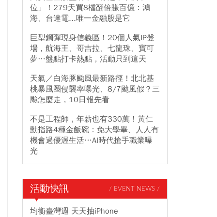
位」！279天買8檔翻倍賺百億：鴻
海、台達電...唯一金融股是它
巨型鋼彈現身信義區！20個人氣IP登
場，航海王、哥吉拉、七龍珠、寶可
夢…盤點打卡熱點，活動只到這天
天氣／白海豚颱風最新路徑！北北基
桃暴風圈侵襲率曝光、8/7颱風假？三
颱怎麼走，10日報先看
不是工程師，年薪也有330萬！黃仁
勳指路4種金飯碗：免大學畢、人人有
機會過優渥生活…AI時代搶手職業曝
光
活動快訊
/ EVENT NEWS /
均衡臺灣週 天天抽iPhone