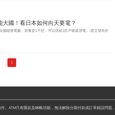
能大國！看日本如何向天要電？
太陽能發電廠，容量是1千瓩，可以供給3百戶家庭用電。(原文發布於
1
操作。ATM只有匯款及轉帳功能，無法解除分期付款或訂單錯誤問題。