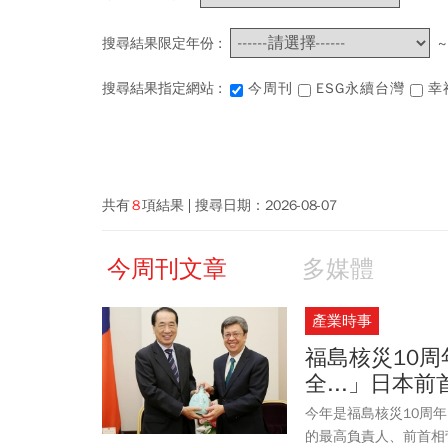
搜尋結果限定年份 :
搜尋結果指定網站 :
今周刊
ESG永續台灣
幸
共有
8
項結果
搜尋日期：
2026-08-07
今周刊文章
多媒體
產業時事
福島核災10
全...」日本
今年是福島核災10周
的最高負責人、前首相