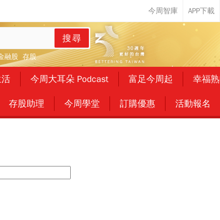
搜尋
金融股
存股
生活
今周大耳朵 Podcast
富足今周起
幸福熟
存股助理
今周學堂
訂購優惠
活動報名