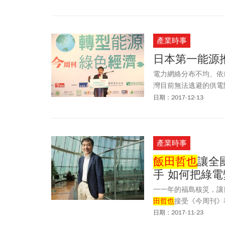
產業時事
日本第一能源
電力網絡分布不均、依
灣目前無法逃避的供電
為口號？
日期：2017-12-13
產業時事
飯田哲也
讓全
手 如何把綠
一一年的福島核災，讓
田哲也
接受《今周刊》
日期：2017-11-23