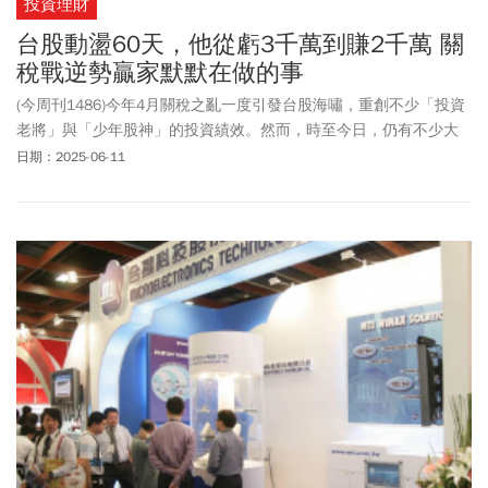
投資理財
台股動盪60天，他從虧3千萬到賺2千萬 關
稅戰逆勢贏家默默在做的事
(今周刊1486)今年4月關稅之亂一度引發台股海嘯，重創不少「投資
老將」與「少年股神」的投資績效。然而，時至今日，仍有不少大
戶贏家們默默布局、反敗為勝。他們在亂世中展現的投資智慧，以
日期：2025-06-11
及下半年的具體看法與操作策略為何？值得一探究竟。