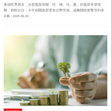
暑假旺季將至，台股盤面有關「吃、喝、玩、樂」的族群有望發
酵，相較以往，今年相關族群更有台幣升值、遠離關稅衝擊等利多
因素助攻，股價表現受關注。
日期：2025-06-25