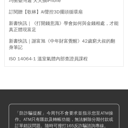
均衡臺灣週 天天抽iPhone
訂閱贈【歌林】AI聲控3D擺頭循環扇
新書快訊｜《打開錢意識》學會如何與金錢相處，才能
真正體現富足
新書快訊｜謝富旭《中年財富覺醒》42歲窮大叔的翻
身筆記
ISO 14064-1 溫室氣體內部查證員課程
「防詐騙提醒」今周刊不會要求並指示您至ATM操
作。ATM只有匯款及轉帳功能，無法解除分期付款或
訂單錯誤問題。隨時可撥打165反詐騙諮詢專線。