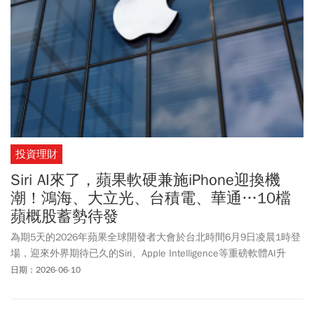
路。台新投顧總經理黃文清指出，台股上週五失守季線。由於第一
階段的跌深反彈暫告一段落，後續將回歸基本盤，股價將因基本面
強弱有別，看好營收、獲利高成長股後市有續航空間。
投資理財
Siri AI來了，蘋果軟硬兼施iPhone迎換機
潮！鴻海、大立光、台積電、華通…10檔
蘋概股蓄勢待發
為期5天的2026年蘋果全球開發者大會於台北時間6月9日凌晨1時登
場，迎來外界期待已久的Siri、Apple Intelligence等重磅軟體AI升
級，相關概念股值得留意。
日期：2026-06-10