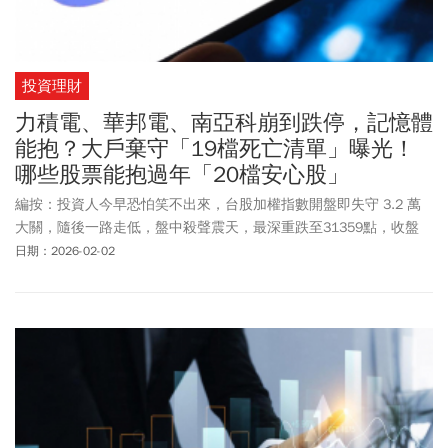
投資理財
力積電、華邦電、南亞科崩到跌停，記憶體
能抱？大戶棄守「19檔死亡清單」曝光！
哪些股票能抱過年「20檔安心股」
編按：投資人今早恐怕笑不出來，台股加權指數開盤即失守 3.2 萬
大關，隨後一路走低，盤中殺聲震天，最深重跌至31359點，收盤
31624點。、觀察盤面熱點，記憶體三雄成為殺盤重心，力積電
日期：2026-02-02
(6770)不僅成交量爆出 27.9 萬張天量，更與華邦電 (2344)、南亞科
(2408)聯手演出「跌停驚魂記」。何基鼎分析師(摩爾投顧) 建議，農
曆年前盡量保留 5-7 成現金，避開短線修正，唯有手握銀彈，才能
在年後行情啟動前，從容撿到被錯殺的便宜籌碼！何基鼎分析，這
週操作策略調整為「跌時重質」，大盤回測月線時，資金將流向防
禦性佳、護城河深的權值龍頭。台積電（2330）、台達電（2308）
以及 台灣 50（0050），這類優質標的若隨大盤回檔，反而是利用
年前賣壓、逢低承接的最佳機會！