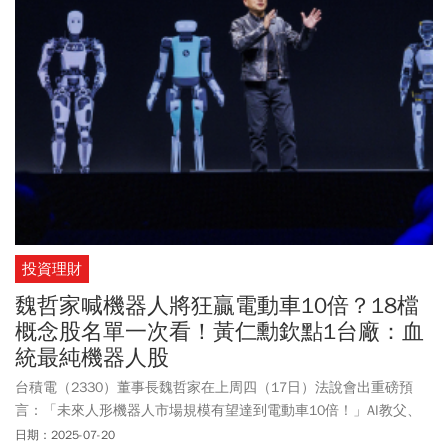
投資理財
魏哲家喊機器人將狂贏電動車10倍？18檔
概念股名單一次看！黃仁勳欽點1台廠：血
統最純機器人股
台積電（2330）董事長魏哲家在上周四（17日）法說會出重磅預
言：「未來人形機器人市場規模有望達到電動車10倍！」AI教父、
輝達（Nvidia）執行長黃仁勳更直指，下一波AI浪潮將是「實體AI」
日期：2025-07-20