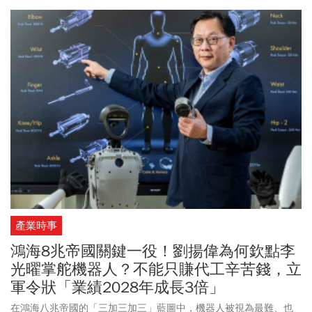
產業時事
鴻海8兆帝國關鍵一役！劉揚偉為何欽點李
光曜掌舵機器人？不能只賺代工辛苦錢，立
軍令狀「業績2028年成長3倍」
在鴻海八兆帝國的「三加三加三」藍圖中，機器人被視為最難、也