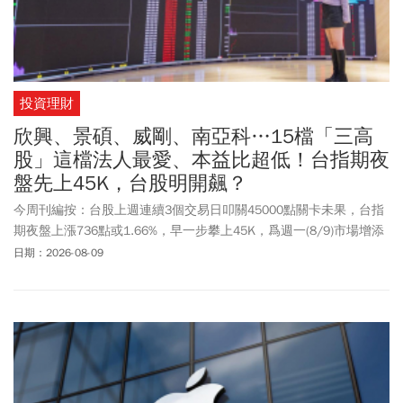
投資理財
欣興、景碩、威剛、南亞科…15檔「三高
股」這檔法人最愛、本益比超低！台指期夜
盤先上45K，台股明開飆？
今周刊編按：台股上週連續3個交易日叩關45000點關卡未果，台指
期夜盤上漲736點或1.66%，早一步攀上45K，爲週一(8/9)市場增添
信心，不過盤面上仍有變數，就是美伊協議遲遲未能有明朗態勢，
日期：2026-08-09
怎麼選股就成為關鍵重點。摩爾投顧分析師林漢偉表示，台指期夜
盤衝上45033點，已順利越過前波反彈高點，並站穩季線關卡，台股
若能在下週一順利補量，收復44750點並站穩季線三天以上，將有效
扭轉多頭形態，破底翻揚的底型即可確認。專家表示，台股半年報
和7月營收公布進入最後倒數，市場聚焦個股營收和獲利表現，包括
欣興(3037)、景碩(3189)、威剛(3260)、南亞科(2408)等15檔營收、
獲利三高股，化身法人吸金石，有望在盤整行情中衝出一條新活