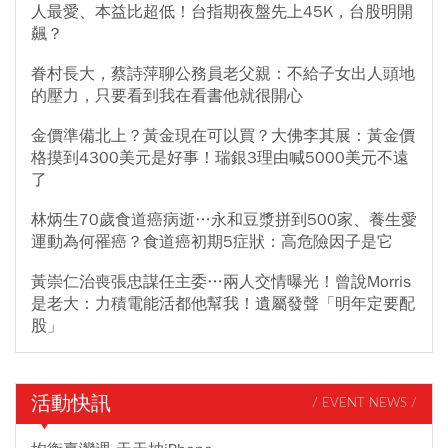
後，一連苦吞8根跌停板，日前關稅危機，讓好不容易看似止跌的台
人最愛、本益比超低！台指期夜盤先上45K，台股明開
揚又一路下挫，從年初至今，股價從年初的40元到現在，已大跌
飆？
77%，最新每股淨值為3.23元，恐面臨下市危機。台揚主要股東結構
眷村長大，蔡詩萍聊公務員老父親：不給子女出人頭地
仍為鴻海家族，目前建漢（3062）持股8.35%為最大股東…
鴻準
的壓力，只要看到我在看書他就很開心
（2354）透過私募無擔保轉換公司債，預計未來轉換後持股約
10%，將成為台揚前兩大股東之一，是否可解台揚現金流危機，仍有
金價準備北上？黃金現在可以買？大佛李其展：黃金價
待觀察。
格摸到4300美元是好事！瑞銀3理由喊5000美元不遠
了
林炳生70歲食道癌病逝…永和豆漿拼到500家、養生愛
運動為何罹癌？食道癌初期5症狀：高危險因子是它
黃崇仁治喪張忠謀任主委…兩人交情曝光！曾說Morris
是老大：力積電能活都他幫我！遺屬發聲「明年定要配
股」
活動快訊
/ EVENT NEWS /