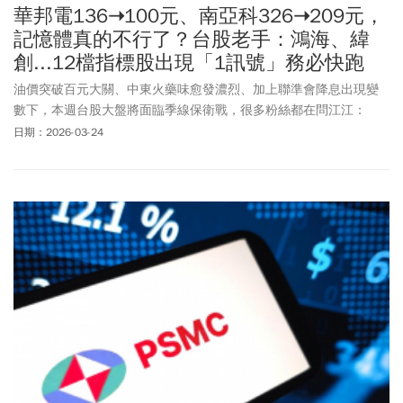
華邦電136➝100元、南亞科326➝209元，
記憶體真的不行了？台股老手：鴻海、緯
創...12檔指標股出現「1訊號」務必快跑
油價突破百元大關、中東火藥味愈發濃烈、加上聯準會降息出現變
數下，本週台股大盤將面臨季線保衛戰，很多粉絲都在問江江：
「現在是不是該跑一趟、先空手觀望？」而江江只有一句話：「暴
日期：2026-03-24
跌的隔壁住著暴利，沒有暴跌，就沒有暴富。」江江教大家如何用
苦練超過 20 年的「扣 3 低」預告技術看穿股市底牌，並拆解大摩針
對記憶體放出的「鬼故事」，告訴你何時就是最佳黃金買點。