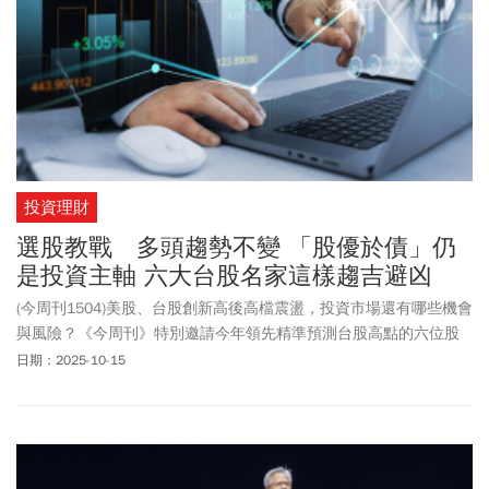
投資理財
選股教戰 多頭趨勢不變 「股優於債」仍
是投資主軸 六大台股名家這樣趨吉避凶
(今周刊1504)美股、台股創新高後高檔震盪，投資市場還有哪些機會
與風險？《今周刊》特別邀請今年領先精準預測台股高點的六位股
市名家，提出各自見解。
日期：2025-10-15