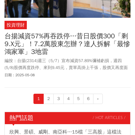
投資理財
台揚減資57%再吞跌停…昔日股價300「剩
9.X元」！7.2萬股東怎辦？達人拆解「最慘
鴻家軍」3地雷
編按：台揚(2314)週三（5/7）宣布減資57.89%彌補虧損，週四
(5/8)股價再度跌停、來到9.45元，賣單高掛上千張，股價又再度面
臨破底、恐探前低9元，被封為最慘鴻家軍。台揚董事長謝啟嘉指
日期：2025-05-08
出，去年底待彌補虧損為27.69億元，為健全公司財務結構，辦理減
少資本以彌補累積虧損，預計減資57.89%，減資案在6/18股東常會
決議通過後，在擬定減資基準日等後續相關事宜。台揚首季營收
1
2
3
4
5
6
»
2.48億元，歸屬於母公司業主淨損2.23億元，首季每股虧損0.89
元，是從2020年第三季以來、連續19季虧損。目前台揚實收資本額
為25.2億元，擬減資金額為14.59億元，減資比率為57.89%，換股比
熱門話題
/ HOT ARTICLES /
率為42.1%，等於每仟股換發約421股，減資後實收資本額為10.61
億元。台揚從今年一來股價一路下滑，3月17日被打入全額交割股
欣興、景碩、威剛、南亞科…15檔「三高股」這檔法