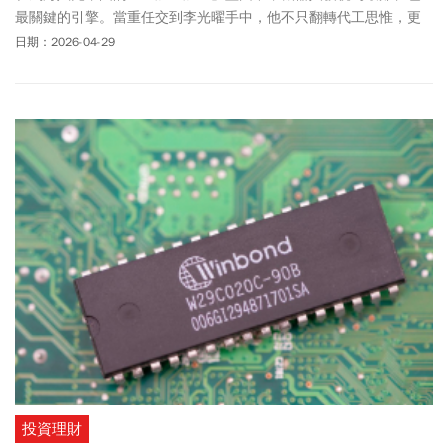
最關鍵的引擎。當重任交到李光曜手中，他不只翻轉代工思惟，更
立下軍令狀，要讓業績在2028年成長3倍。
日期：2026-04-29
投資理財