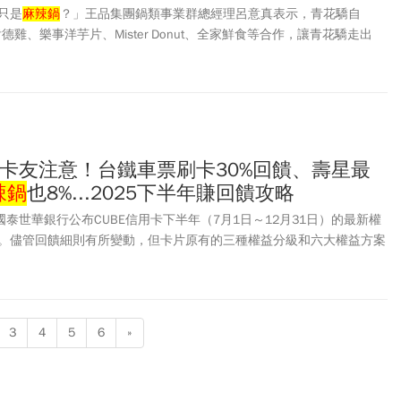
只是
麻辣鍋
？」王品集團鍋類事業群總經理呂意真表示，青花驕自
、肯德雞、樂事洋芋片、Mister Donut、全家鮮食等合作，讓青花驕走出
宋，去年思考是否有機會和故宮合作，因而去敲門。第一年的合作，以
菜、肉形石化身為「國寶雙饗」
麻辣鍋
物，圍上「清明上河圖」圍兜用
025年適逢故宮100週年，為讓顧客更貼近國寶，在4人饗宴中，推出3
和牛三拼、青花番蓮紋盤、驕公鼎肩小排牛肉麵。呂意真說明，去年與
帶動業績成長一成，今年目標也是再成長一成。
E卡友注意！台鐵車票刷卡30%回饋、壽星最
辣鍋
也8%...2025下半年賺回饋攻略
國泰世華銀行公布CUBE信用卡下半年（7月1日～12月31日）的最新權
。儘管回饋細則有所變動，但卡片原有的三種權益分級和六大權益方案
仍可享有2%至3.3%不等的小樹點回饋。想知道如何賺到最高回饋？本
卡下半年的回饋攻略，包括三種卡友等級的升級秘訣，以及多項期間限定
購票最高30%回饋、壽星專屬優惠等。同時，也將為您盤點「玩數
集精選」與「樂饗購」等權益方案的最新通路調整，助您輕鬆刷出最高
3
4
5
6
»