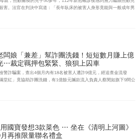
歲母親，照顧癱瘓的兒子50多年，112年新冠確診後感到無力繼續照顧兒
殺害。法官在判決中寫道：「長年臥床的被害人身形竟能與一般成年男
，皮膚亦無褥瘡，更可得見被告係長年費心照料這個自幼即患有極重度
兒」。法官雖為這位高齡母親感到心痛，但仍判刑2年半，北院法官指
宣告刑，社會上其他照顧者可能有恃無恐，恣意殺害被照顧者。不過，
憫恕，也難以想像她會再犯殺人或傷害等其他案件，法官建請總統特
社會高度共鳴，律師鄧湘全、葉慶元等跨界代表透過臉書喊話，希望賴
音。總統晚間表示，基於尊重司法獨立，政府不會介入個案，各界所關
老闆娘「兼差」幫詐團洗錢！短短數月賺上億
完成後再為後續。總統府發言人郭雅慧表示，對於社會弱勢家庭面臨長
光…裁定羈押包緊緊、狼狽上囚車
重負擔，政府深切關注，也將持續強化長照支持網絡，避免類似的悲劇
在司法程序中，基於尊重司法獨立，政府不會介入個案。各界所關注事
檢警詐騙案，查出4個月內有18名被害人遭詐9億元，經追查金流發
後再為後續。」
滿堂紅」竟協助詐團洗錢，有1億餘元贓款流入負責人蔡閔如旗下9間公
提20人到案，台北地檢署訊後認為蔡閔如涉犯詐欺、洗錢等罪，且有串
羈押禁見，法院漏夜開庭裁定羈押，昔日風光的蔡閔如在法警戒護下，
用國寶發想3款菜色 … 坐在《清明上河圖》
9月再推限量聯名禮盒