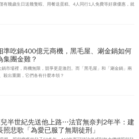
僅有幾歲生日送幾隻蝦、用餐送蛋糕、4人同行1人免費等好康優惠，就
APP會員壽星優惠，好多小確幸別錯過！部分優惠內容需要事先預約訂
身分證件才享有優惠。一年就只過這麼一次生日，不如好好的犒賞一下
整理各大連鎖餐飲集團生日優惠，包含火鍋、燒烤、速食、吃到飽通通
相準吃鍋400億元商機，黑毛屋、涮金鍋如何
為集團金雞？
火鍋市場裡，商機無限，競爭更是激烈。而「黑毛屋」和「涮金鍋」兩
、殺出重圍，它們各有什麼本領？
癱兒半世紀先送他上路…法官無奈判2年半：建
長照悲歌「為愛已服了無期徒刑」