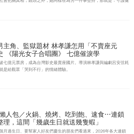
社會把關真相；鏡頭之外，她同樣在為另一件事堅持，那就是：守護健
男主角、監獄題材 林孝謙怎用「不賣座元
史 《陽光女子合唱團》 七億催淚學
破七億元票房，成為台灣影史最賣座國片。導演林孝謙與編劇呂安弦耗
就是給觀眾「哭到不行」的情緒體驗。
優惠懶人包／火鍋、燒烤、吃到飽、速食…連鎖
整理，這間「幾歲生日就送幾隻蝦」
個月過生日、要幫家人好友們慶生的朋友們看過來，2026年各大連鎖