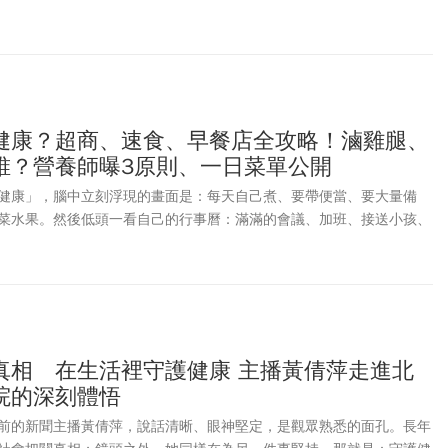
」：CITY CAFE大杯美式2杯66元、拿鐵2杯77元，哈根達斯冰品也祭出
多項動漫商品與聯名抽獎活動，包含：《名偵探柯南》、《獵人》、「湯
 and …」《PIXAR》多項經典作品周邊商品等。至於全家便利商店，同步
多項商品有買1送1優惠。OKmart 迎接週末金曲獎，更推出限時3天的
！萊爾富大杯美式、拿鐵咖啡也祭出2杯優惠組活動、還能把超萌
PY 杯塞帶回家！《今周刊》整理超商多項商品的限時促銷懶人包，一次看懂怎
健康？超商、速食、早餐店全攻略！滷雞腿、
誰？營養師曝3原則、一日菜單公開
健康」，腦中立刻浮現的畫面是：每天自己煮、要帶便當、要大量備
菜水果。然後低頭一看自己的行事曆：滿滿的會議、加班、接送小孩、
只剩下一句話：「根本不可能。」如果你也是三餐外食、時間被工作推
說一句實話：外食族並不等於注定不健康，關鍵在於：你願不願意比昨
真相 在生活裡守護健康 主播黃倩萍走進北
院的深刻體悟
前的新聞主播黃倩萍，說話清晰、眼神堅定，是觀眾熟悉的面孔。長年