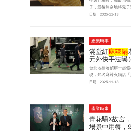
今週刊編按：高齡79
子，最後無奈地將兒子
子無異，衣著乾淨整潔
日期：2025-11-13
身心障礙而癱瘓在床的
出，無法想像若不執行
考量劉婦犯罪情狀顯堪
產業時事
赦。這起長照悲歌引發
清德總統聽到法官的聲
滿堂紅
麻辣鍋
注事宜，將視司法程序
元外快手法曝
期照護壓力所承受的沉
發生。「惟個案目前尚
台北地檢署偵辦一起假
宜，將視司法程序完成
現，知名麻辣火鍋店「
司，刑事局昨天搜索拘
日期：2025-11-13
滅證之虞，向法院聲請
狼狽搭上囚車。
產業時事
青花驕X故宮，
場景中用餐，