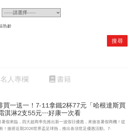
~
福熟齡
名人專欄
書籍
買一送一！7-11拿鐵2杯77元「哈根達斯買
霜淇淋2支55元…好康一次看
月暑假來臨，四大超商率先推出新一波假日優惠，來搶攻暑假商機！從
！搶搭近期2026世界盃足球熱，推出各項世足優惠活動。7-