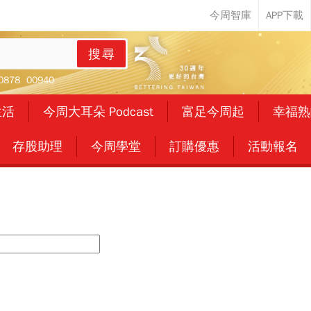
搜尋
0878
00940
生活
今周大耳朵 Podcast
富足今周起
幸福熟
存股助理
今周學堂
訂購優惠
活動報名