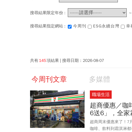
搜尋結果限定年份 :
搜尋結果指定網站 :
今周刊
ESG永續台灣
幸
共有
145
項結果
搜尋日期：
2026-08-07
今周刊文章
多媒體
職場生活
超商優惠／咖啡
6送6」，全家
超商周末優惠來了！7
咖啡、飲料到霜淇淋都有