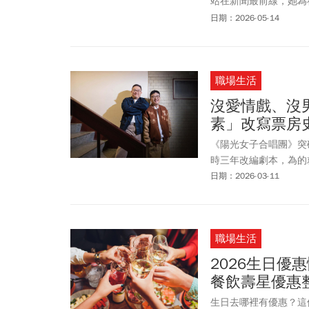
站在新聞最前線，她為
康。
日期：2026-05-14
職場生活
沒愛情戲、沒
素」改寫票房
《陽光女子合唱團》突
時三年改編劇本，為的
日期：2026-03-11
職場生活
2026生日
餐飲壽星優惠
生日去哪裡有優惠？這