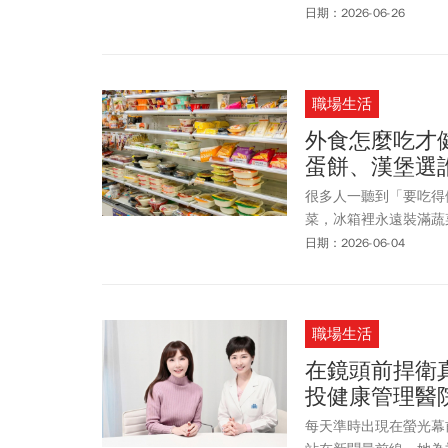
ELEVEN「超值五六日
日期：2026-06-26
「買6送6」。同步有
姆貓與傑利鼠x niko
推出「全家5天5好康」
職場生活
「杜老爺甜筒」優惠 
ZANMANG LOO
外食怎麼吃才
麼買最划算！
蛋餅、漢堡選
很多人一聽到「要吃得
菜，冰箱裡永遠裝滿蔬
回家只剩半條命。心裡
日期：2026-06-04
著走的人，我想先跟你
天多做一點選擇。
職場生活
在鏡頭前捍衛
投健康管理醫
每天準時出現在螢光幕