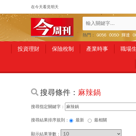
在今天看見明天
熱門：
0056
0050
輝達
0
投資理財
保險稅制
產業時事
職場
搜尋條件：
麻辣鍋
搜尋指定關鍵字：
搜尋結果排序規則：
最新
最相關
顯示結果筆數：