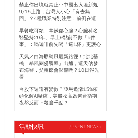
禁止你出境就禁止…中國出入境新規
9/15上路，台灣人小心「有去無
回」？4種職業特別注意：前例在這
早餐吃可頌、拿鐵傷心臟？心臟科名
醫堅持20年、早上9點前不做「5件
事」：喝咖啡前先喝「這1杯」更護心
天氣／白海豚颱風最新路徑！北北基
桃「暴風圈侵襲率」出爐，這天估發
布海警，父親節會影響嗎？10日報先
看
台股下週還有變數？亞馬遜漲15%領
頭化解AI疑慮，美股收高為何台指期
夜盤反而下殺逾千點？
活動快訊
/ EVENT NEWS /