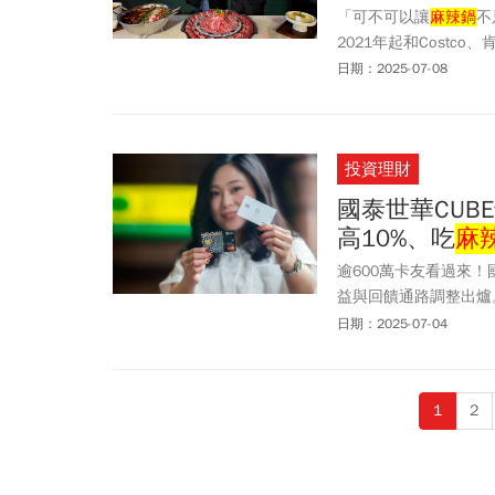
「可不可以讓
麻辣鍋
不
2021年起和Costco
去。因青花驕取材自南
日期：2025-07-08
故宮最受歡迎的翠玉白
餐，深受消費者歡迎。2
道菜，包括：紹興酒香
投資理財
故宮的合作，活動期間
國泰世華CUB
高10%、吃
麻
逾600萬卡友看過來！
益與回饋通路調整出爐
都將維持不變，卡友們
日期：2025-07-04
文將深入解析CUBE
的加碼活動，像是台鐵
位」、「趣旅行」、「
1
2
優惠！