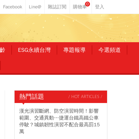
0
齡
ESG永續台灣
專題報導
今選頻道
熱門話題
/ HOT ARTICLES /
漢光演習斷網、防空演習時間！影響
範圍、交通異動…捷運台鐵高鐵公車
停駛？城鎮韌性演習不配合最高罰15
萬