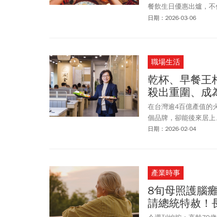
餐飲生日優惠出爐，不
連速食餐廳業者也祭出
日期：2026-03-06
位，且當日用餐需出示
自己。《今周刊》本文
都有！
職場生活
乾杯、早餐王
殺出重圍、成
在台灣逾4百億產值的
個品牌，卻能後來居上
日期：2026-02-04
產業時事
8旬母照護腦
請總統特赦！