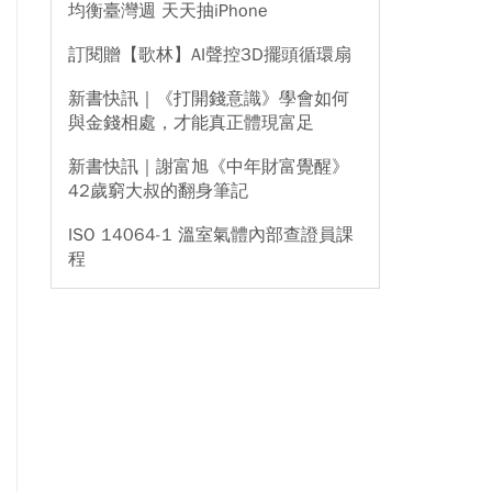
均衡臺灣週 天天抽iPhone
訂閱贈【歌林】AI聲控3D擺頭循環扇
新書快訊｜《打開錢意識》學會如何
與金錢相處，才能真正體現富足
新書快訊｜謝富旭《中年財富覺醒》
42歲窮大叔的翻身筆記
ISO 14064-1 溫室氣體內部查證員課
程