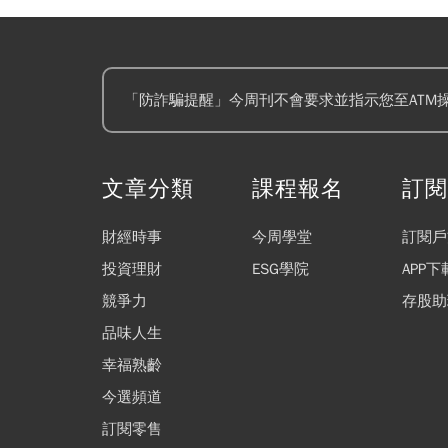
「防詐騙提醒」今周刊不會要求並指示您至ATM
文章分類
課程報名
訂
財經時事
今周學堂
訂閱戶
投資理財
ESG學院
APP下
競爭力
存股助
品味人生
幸福熟齡
今選頻道
訂閱零售