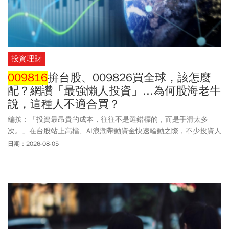
投資理財
009816
拚台股、009826買全球，該怎麼
配？網讚「最強懶人投資」...為何股海老牛
說，這種人不適合買？
編按：「投資最昂貴的成本，往往不是選錯標的，而是手滑太多
次。」在台股站上高檔、AI浪潮帶動資金快速輪動之際，不少投資人
因頻繁追高殺低，不僅錯失長期漲幅，也增加交易成本與決策失誤
日期：2026-08-05
的風險。理財專家股海老牛分析
009816
與009826，從「台股核心＋
全球布局」的雙引擎配置，到運用累積型機制讓收益留在基金中持
續滾入、降低自行再投入股息的操作負擔，為希望長期持有、減少
人為干擾的投資人，提供一套簡單易執行的資產配置思路。