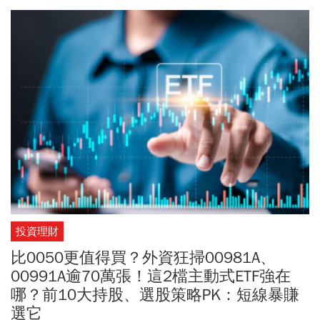
7523 口空單，讓整體台指期未平倉淨空單增至9萬口，續創歷史新
高，反映外資雖然現貨賣超幅度收斂，期貨避險部位卻是沒有減少
持續攀升。資金流向方面，權值股台積電(2330)失去動能，而光學股
大立光(3008)以4355元開盤沒多久就漲停鎖死，股后川湖(2059)也
攻上漲停9495元，顯見高價股買盤明顯回流。
投資理財
比0050更值得買？外資狂掃00981A、
00991A逾70萬張！這2檔主動式ETF強在
哪？前10大持股、選股策略PK：短線暴賺
選它