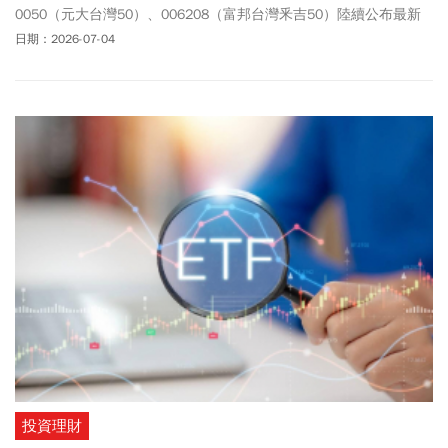
0050（元大台灣50）、006208（富邦台灣釆吉50）陸續公布最新
配息資訊，成為存股族近期的關注焦點。0050每股配發0.6元，以收
日期：2026-07-04
盤價109.35元計算，單次配息殖利率約0.54%，連同上半年配息1
元，今年領息共1.6元，本次除息日7/21，發息日8/10。而006208
今年第一次配發股息，每股配發4.75元，除息日7/16，發息日
8/10。而和0050、006208同樣追蹤台灣50指數的槓桿型ETF
00631L(元大台灣50正2)，在台股熱度超高時，吸引大批小資族藉此
放大資金效率，究竟這三檔該怎麼挑選呢？
投資理財