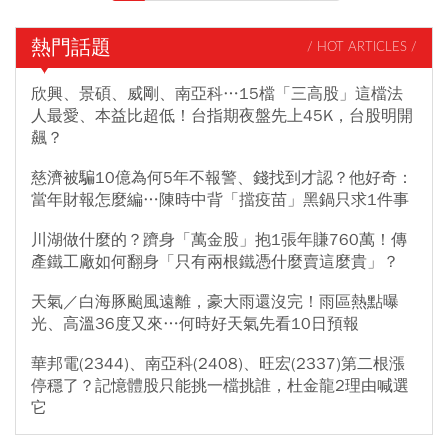
熱門話題
/ HOT ARTICLES /
欣興、景碩、威剛、南亞科…15檔「三高股」這檔法
人最愛、本益比超低！台指期夜盤先上45K，台股明開
飆？
慈濟被騙10億為何5年不報警、錢找到才認？他好奇：
當年財報怎麼編…陳時中背「擋疫苗」黑鍋只求1件事
川湖做什麼的？躋身「萬金股」抱1張年賺760萬！傳
產鐵工廠如何翻身「只有兩根鐵憑什麼賣這麼貴」？
天氣／白海豚颱風遠離，豪大雨還沒完！雨區熱點曝
光、高溫36度又來…何時好天氣先看10日預報
華邦電(2344)、南亞科(2408)、旺宏(2337)第二根漲
停穩了？記憶體股只能挑一檔挑誰，杜金龍2理由喊選
它