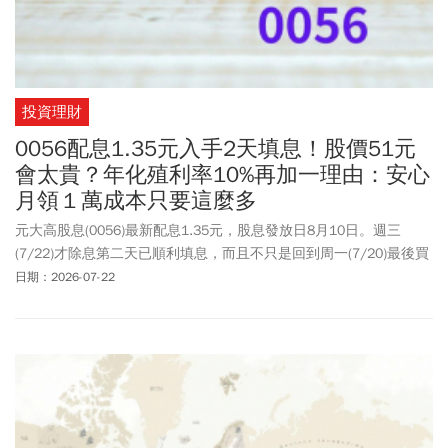
投資理財
0056配息1.35元入手2天填息！股價51元
會太貴？年化殖利率10%再加一理由：安心
月領１萬成本只要這麼多
元大高股息(0056)最新配息1.35元，股息發放日8月10日。週三
(7/22)才除息第二天已順利填息，而且不只是回到周一(7/20)最後買
進日收盤價49.95元，週三盤中更是觸及51.2元高點。0056成為最熱
日期：2026-07-22
門關鍵字，主要是除息後不少存股族都想撿便宜，希望能夠搭著填
息的列車賺價差，但究竟51元的0056值得買進嗎？