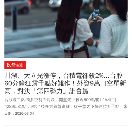
投資理財
川湖、大立光漲停，台積電卻殺2%...台股
60分鐘狂震千點好難作！外資9萬口空單新
高，對決「第四勢力」誰會贏
台股週二(8/3)多空勢力對決，開盤先下殺近500點或1.1%來到
42895.81點，9點半後多方買盤進駐，從平盤之下快速拉升千點、來
到43912.77點，上漲逾500點或1.2%，隨後又再次回測平盤，短短
日期：2026-08-04
60分鐘盤勢變化之快，原因之一與外資動向有關。外資周一(8/2)雖
然僅「小賣」台股現貨191億，但在台指期空單持續加碼，大增