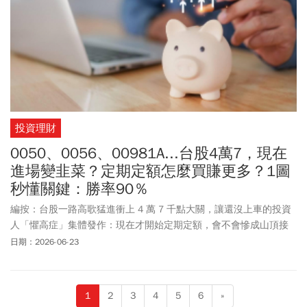
投資理財
0050、0056、00981A...台股4萬7，現在
進場變韭菜？定期定額怎麼買賺更多？1圖
秒懂關鍵：勝率90％
編按：台股一路高歌猛進衝上 4 萬 7 千點大關，讓還沒上車的投資
人「懼高症」集體發作：現在才開始定期定額，會不會慘成山頂接
盤的韭菜？還有進場究竟該選最穩健的市值型（0050）、每月有現
日期：2026-06-23
金流在手的高股息（0056），還是近期靠著經理人主動選股爆紅的
主動式 ETF（00981A）？ETF 達人股魚強調，長期投資的勝率不是
猜出來的，而是靠時間熬出來的。本文用 1 張圖帶你釐清 4 大類
1
2
3
4
5
6
»
ETF 的核心配置邏輯，並揭開勝率高達 90% 的致勝關鍵！