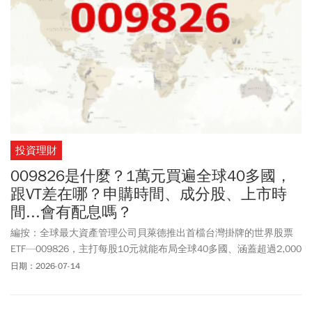
投資理財
009826是什麼？1萬元買遍全球40多國，
跟VT差在哪？申購時間、成分股、上市時
間...會有配息嗎？
編按：全球最大資產管理公司貝萊德推出首檔台灣掛牌的世界股票
ETF—009826，主打每股10元就能布局全球40多國、涵蓋超過2,000
檔股票，也因此被市場稱為「台版VT」。不過，009826真的適合投
日期：2026-07-14
資嗎？和美股VT有什麼差別？本文整理009826的申購時間、上市日
期、成分股、費用率、不配息設計，以及與VT的優缺點比較，帶你