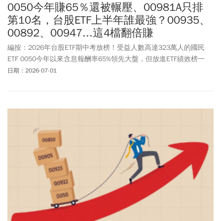
0050今年賺65％還被輾壓、00981A只排
第10名，台股ETF上半年誰最強？00935、
00892、00947...這4檔翻倍賺
編按：2026年台股ETF期中考放榜！受益人數高達323萬人的國民
ETF 0050今年以來含息報酬率65%領先大盤，但放進ETF績效榜一
看，竟然還落後一票ETF？主題型ETF 00913在5月時績效就已破百站
日期：2026-07-01
上冠軍，6月更進一步以123.6%報酬率奪下上半年績效王。另外，還
有3檔也繳出傲人的破百成績；原本人氣很旺的00981A，6月則被
00991A超車，形成新一波主動式ETF龍頭之爭。另一方面，由於6月
金融股強勢反攻，也讓金融持股比重高的高股息ETF、金融概念ETF
表現竄出。你手上的ETF，是最會漲的那一檔嗎？ 0050、00981A、
00991A、00919、00878、0056，這些人氣ETF的排名究竟在哪？
本文整理市值型、高股息、主動式ETF上半年績效排名，一次看懂誰
是最大贏家。