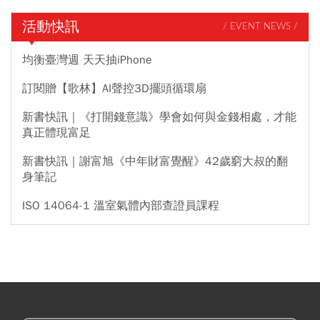
活動快訊
/ EVENT NEWS /
均衡臺灣週 天天抽iPhone
訂閱贈【歌林】AI聲控3D擺頭循環扇
新書快訊｜《打開錢意識》學會如何與金錢相處，才能
真正體現富足
新書快訊｜謝富旭《中年財富覺醒》42歲窮大叔的翻
身筆記
ISO 14064-1 溫室氣體內部查證員課程