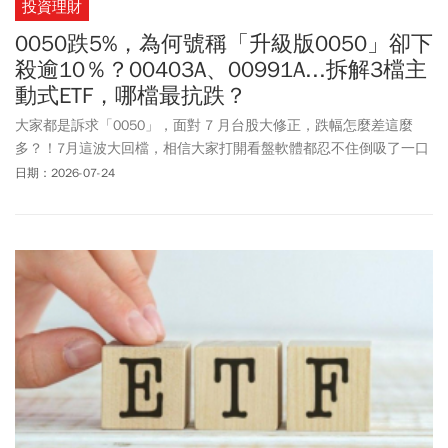
投資理財
0050跌5%，為何號稱「升級版0050」卻下
殺逾10％？00403A、00991A...拆解3檔主
動式ETF，哪檔最抗跌？
大家都是訴求「0050」，面對 7 月台股大修正，跌幅怎麼差這麼
多？！7月這波大回檔，相信大家打開看盤軟體都忍不住倒吸了一口
氣，攤開 7/1 到 7/21 的數據比一比，真相非常殘酷。
日期：2026-07-24