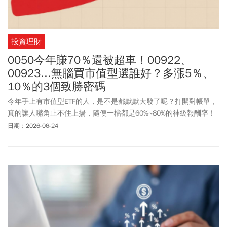
投資理財
0050今年賺70％還被超車！00922、
00923...無腦買市值型選誰好？多漲5％、
10％的3個致勝密碼
今年手上有市值型ETF的人，是不是都默默大發了呢？打開對帳單，
真的讓人嘴角止不住上揚，隨便一檔都是60%~80%的神級報酬率！
不過最近拉了一下今年以來（2025/12/31 ~ 2026/06/22）的市價
日期：2026-06-24
漲跌幅數據，發現了一個非常有趣的現象：過去大家習慣無腦買的
傳統市值型龍頭 0050，在這段期間的績效竟然一口氣被 5 檔進化型
ETF 狠狠甩在後頭！