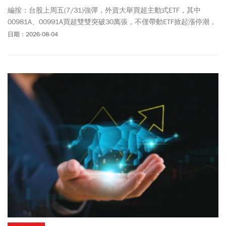
編按：台股上周五(7/31)強彈，外資大舉買超主動式ETF，其中
00981A、00991A買超雙雙突破30萬張，不僅帶動ETF掀起漲停潮，
也讓不少投資人開始比較00981A、00991A與0050有什麼差別，到
日期：2026-08-04
底哪一檔更值得布局？