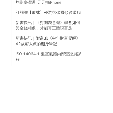
均衡臺灣週 天天抽iPhone
訂閱贈【歌林】AI聲控3D擺頭循環扇
新書快訊｜《打開錢意識》學會如何
與金錢相處，才能真正體現富足
新書快訊｜謝富旭《中年財富覺醒》
42歲窮大叔的翻身筆記
ISO 14064-1 溫室氣體內部查證員課
程