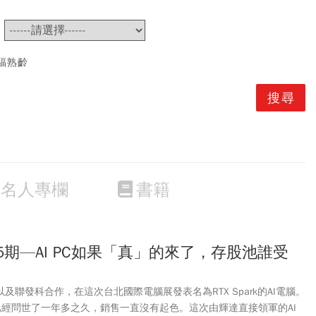
~
福熟齡
名人專欄
書籍
5期—AI PC如果「真」的來了，存股池誰受
軟以及聯發科合作，在這次台北國際電腦展發表名為RTX Spark的AI電腦。
實已經問世了一年多之久，銷售一直沒有起色。這次由輝達直接領軍的AI