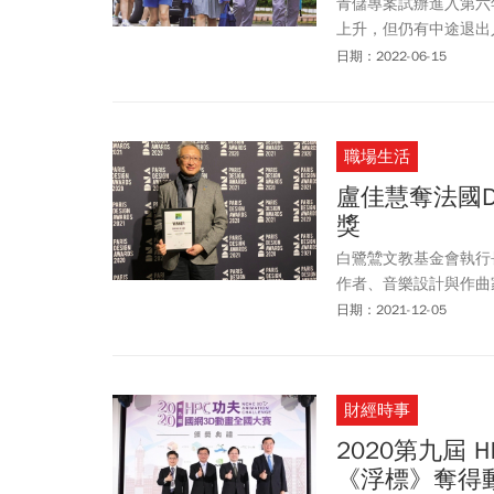
青儲專案試辦進入第六
上升，但仍有中途退出
整。
日期：2022-06-15
職場生活
盧佳慧奪法國
獎
白鷺鷥文教基金會執行
作者、音樂設計與作曲家
ORCHID蝴蝶蘭」、「XR 
日期：2021-12-05
DNA Paris Desig
財經時事
2020第九屆 
《浮標》奪得