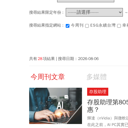
搜尋結果限定年份 :
搜尋結果指定網站 :
今周刊
ESG永續台灣
幸
共有
28
項結果
搜尋日期：
2026-08-06
今周刊文章
多媒體
存股助理
存股助理第80
惠？
輝達（nVidia）與微
在此之前，AI PC其