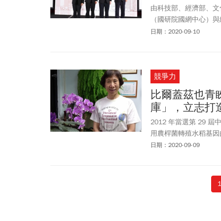
由科技部、經濟部、文
（國研院國網中心）與
HPC功夫－國網
3D動畫
日期：2020-09-10
奪得動畫組冠軍及30
競爭力
比爾蓋茲也青
庫」，立志打
2012 年當選第 2
用農桿菌轉殖水稻基因
境發育的分子機制……
日期：2020-09-09
采！一起來聆聽「水稻