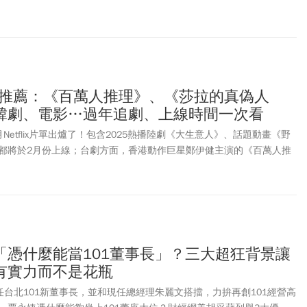
，將改寫PC的定義嗎？AI PC如果「真」的來了，存股池中那些公司將
ix片單推薦：《百萬人推理》、《莎拉的真偽人
韓劇、電影…過年追劇、上線時間一次看
Netflix片單出爐了！包含2025熱播陸劇《大生意人》、話題動畫《野
都將於2月份上線；台劇方面，香港動作巨星鄭伊健主演的《百萬人推
犯罪懸疑，也備受劇迷們期待。除此之外，還有申惠善、李浚赫二搭主
的真偽人生》，療癒愛情劇《孔雀舞曲》等都將於2月上線，讓大家春
有多部影集、電影可以欣賞，2月Netflix上線影集，台劇、韓劇、陸
「憑什麼能當101董事長」？三大超狂背景讓
有實力而不是花瓶
任台北101新董事長，並和現任總經理朱麗文搭擋，力拚再創101經營高