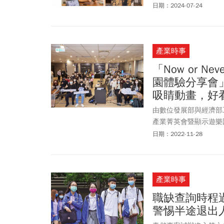
日期：2024-07-24
產業時事
「Now or 
園體驗分享會
吸睛動畫，好
由數位發展部與經濟部工業
產業菁英會暨顯示遊樂園
合，催生元宇宙虛擬展
日期：2022-11-28
消費者的心。
產業時事
職缺查詢時程
警惕半途退出