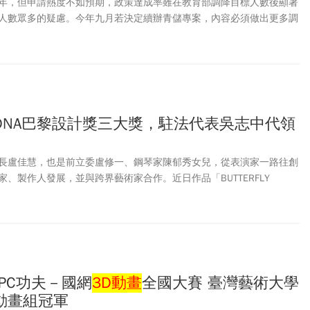
年，但申請熱度不如預期，政策達成率雖在教育部調降目標人數後顯著
人數眾多的疑慮。今年九月若決定續辦青儲專案，內容必須做出更多調
DNA巴黎設計獎三大獎，駐法代表吳志中代領
長盧佳慧，也是前立委盧修一、鋼琴家陳郁秀女兒，從表演家一路往創
、製作人發展，並與跨界藝術家合作。近日作品「BUTTERFLY
Obsession XR迷」，以及「Impression of Taiwan印象台灣」，榮獲
n Awards（法國DNA巴黎設計獎）三項大獎！
HPC功夫－國網
3D動畫
全國大賽 臺灣藝術大學
動畫組冠軍