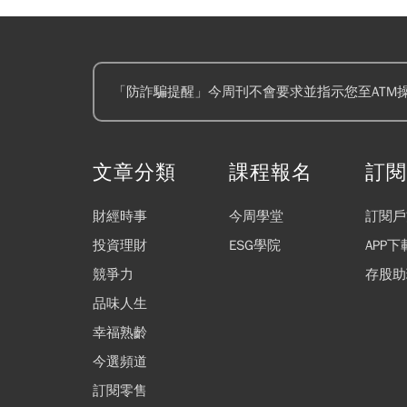
「防詐騙提醒」今周刊不會要求並指示您至ATM
文章分類
課程報名
訂
財經時事
今周學堂
訂閱戶
投資理財
ESG學院
APP下
競爭力
存股助
品味人生
幸福熟齡
今選頻道
訂閱零售