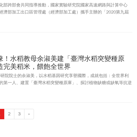
化部跨部會共同指導推動，國家實驗研究院國家高速網路與計算中心
經濟部加工出口區管理處（經濟部加工處）攜手主辦的「2020第九屆
全國大賽」，9月9日舉辦決選及頒獎典禮，由臺灣藝術大學《浮標》
萬元獎金。
睞！水稻教母余淑美建「臺灣水稻突變種原
造完美稻米，餵飽全世界
9 屆中研院院士的余淑美，以水稻基因研究享譽國際，成就包括：全世界利
的第一人、建置「臺灣水稻突變種原庫」、探討植物缺糖或缺氧等抗逆
，歐美日等國際專利更達二十多項，讓臺灣水稻研究在國際舞台綻放光
教母」余淑美院士的故事。
1
2
3
»