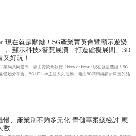
Never 現在就是關鍵！5G產業菁英會暨顯示遊樂
」， 顯示科技x智慧展演，打造虛擬展間、3D
看又好玩！
局共同指導，委由資策會執行「Now or Never 現在就是關鍵！5G
體驗分享會」5G UT Lab主題系列活動，藉由5G商轉與顯示科技的結
間、戶外裸視
3D動畫
等智慧展演，帶給民眾全新的視覺體驗，也抓住
過慢、產業別不夠多元化 青儲專案總檢討 應
人數