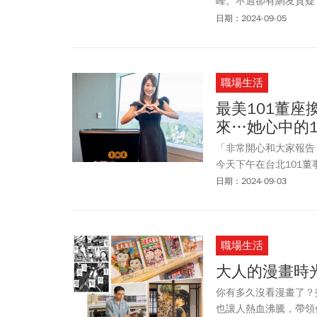
峰。不過卻有網友質疑
勢，強調賈永婕並不是
日期：2024-09-05
職場生活
最美101董
來…她心中的1
「非常開心和大家報告
今天下午在台北101
數通過。台北101總
日期：2024-09-03
搭擋，「我們各司其職
的戰鬥力。」對於台北
斌；上任最大挑戰是參
職場生活
她還要熟悉團隊和拜碼
大人的漫畫時
你有多久沒看漫畫了？
也讓人熱血沸騰，帶領