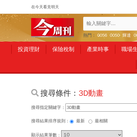
在今天看見明天
熱門：
0056
0050
輝達
0
投資理財
保險稅制
產業時事
職場
搜尋條件：
3D動畫
搜尋指定關鍵字：
搜尋結果排序規則：
最新
最相關
顯示結果筆數：