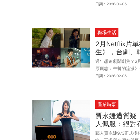
PC真的會如黃仁勳所言
日期：2026-06-05
受惠？
職場生活
2月Netfl
生》，台劇、
過年想追劇鬧劇荒？2月
原廣志：午餐的流派》
理》，融入網紅時代與
日期：2026-02-05
演的犯罪驚悚片《莎拉
節期間不劇荒，宅在家也
劇、電影一次看！
產業時事
賈永婕遭質疑
人佩服：絕對
藝人賈永婕9/3正式擔