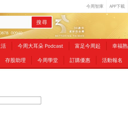
搜尋
0878
00940
生活
今周大耳朵 Podcast
富足今周起
幸福熟
存股助理
今周學堂
訂購優惠
活動報名