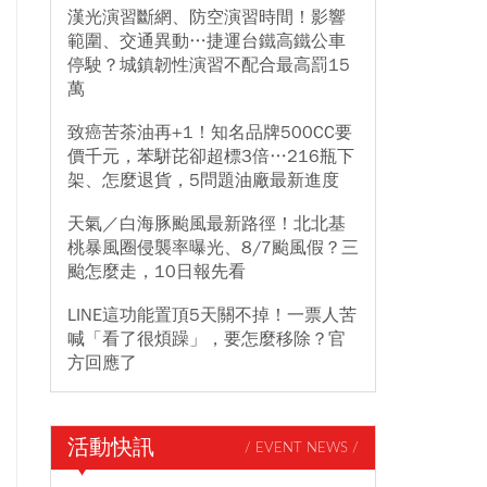
漢光演習斷網、防空演習時間！影響
範圍、交通異動…捷運台鐵高鐵公車
停駛？城鎮韌性演習不配合最高罰15
萬
致癌苦茶油再+1！知名品牌500CC要
價千元，苯駢芘卻超標3倍…216瓶下
架、怎麼退貨，5問題油廠最新進度
天氣／白海豚颱風最新路徑！北北基
桃暴風圈侵襲率曝光、8/7颱風假？三
颱怎麼走，10日報先看
LINE這功能置頂5天關不掉！一票人苦
喊「看了很煩躁」，要怎麼移除？官
方回應了
活動快訊
/ EVENT NEWS /