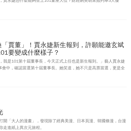
，賈永婕憑什麼能夠坐上101董座大位？財經網美胡采蘋列舉3大優
「花瓶」，而是真正有實力的專業人士。
座換「賈董」！賈永婕新生報到，許願能邀玄斌
01要變成什麼樣子？
，我是101第十屆董事長，今天正式上任也是新生報到。」藝人賈永婕
董事會中，確認當選第十屆董事長。她笑道，她不只是高票當選，更是全
經理朱麗文因營運績效亮眼、獲續聘。賈永婕表示，她們兩人會是最好的
，她專業、精準，我是美麗、時尚，我們的結合會讓台北101展現最強
101的經營方向，她表示已有非常多想法，最希望能邀請韓國藝人玄
加董事會，「我沒參加過董事長會，對章程、議程都不熟悉。」同時，
頭，「我會先拜訪大股東台灣伊藤忠」。
光
打開「大人的漫畫」，發現除了經典美漫、日本頁漫、韓國條漫，台漫
你走進紙上異次元旅程。