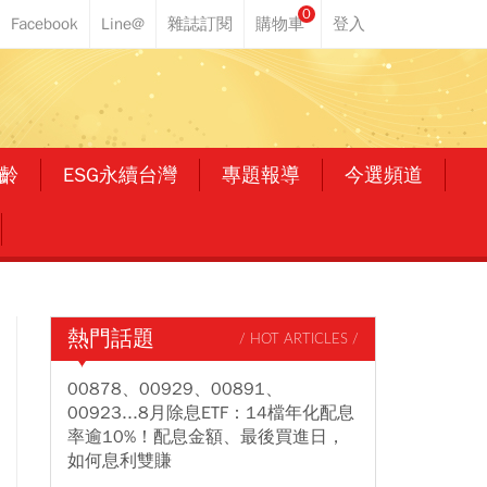
0
齡
ESG永續台灣
專題報導
今選頻道
熱門話題
/ HOT ARTICLES /
00878、00929、00891、
00923...8月除息ETF：14檔年化配息
率逾10%！配息金額、最後買進日，
如何息利雙賺