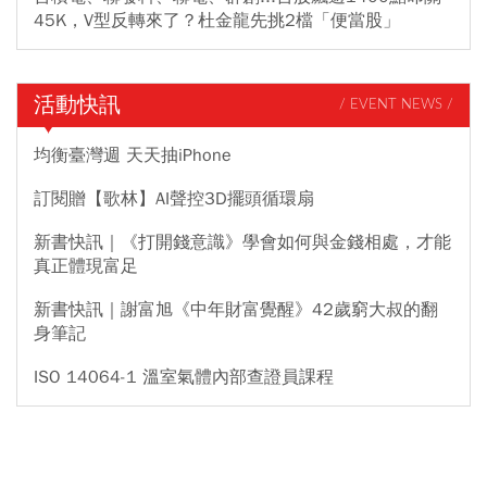
45K，V型反轉來了？杜金龍先挑2檔「便當股」
活動快訊
/ EVENT NEWS /
均衡臺灣週 天天抽iPhone
訂閱贈【歌林】AI聲控3D擺頭循環扇
新書快訊｜《打開錢意識》學會如何與金錢相處，才能
真正體現富足
新書快訊｜謝富旭《中年財富覺醒》42歲窮大叔的翻
身筆記
ISO 14064-1 溫室氣體內部查證員課程