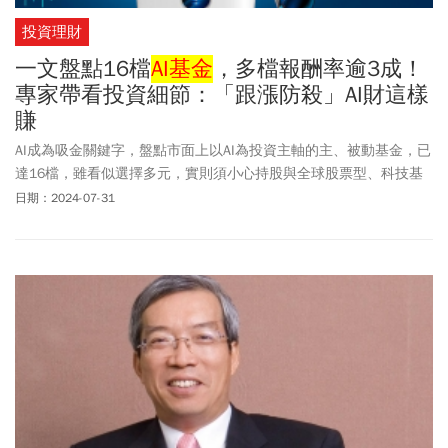
投資理財
一文盤點16檔
AI基金
，多檔報酬率逾3成！
專家帶看投資細節：「跟漲防殺」AI財這樣
賺
AI成為吸金關鍵字，盤點市面上以AI為投資主軸的主、被動基金，已
達16檔，雖看似選擇多元，實則須小心持股與全球股票型、科技基
金重疊性高，導致資產配置失衡。
日期：2024-07-31