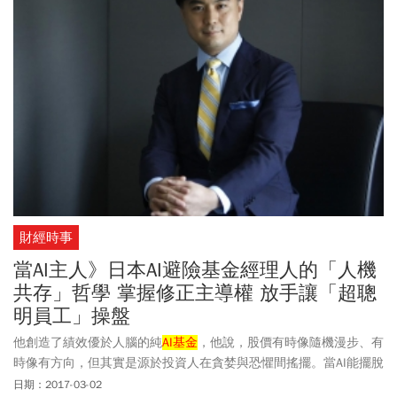
財經時事
當AI主人》日本AI避險基金經理人的「人機
共存」哲學 掌握修正主導權 放手讓「超聰
明員工」操盤
他創造了績效優於人腦的純
AI基金
，他說，股價有時像隨機漫步、有
時像有方向，但其實是源於投資人在貪婪與恐懼間搖擺。當AI能擺脫
恐懼，做出最佳判斷，人類更要學著做AI的主人。
日期：2017-03-02