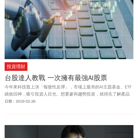
投資理財
台股達人教戰 一次擁有最強AI股票
今年來科技股上演「報復性反彈」，市場上最夯的AI主題基金、ETF
績效回神，吸引投資人目光。想要參與趨勢投資，就得先了解產品
特性，再針對個人需求，擬定布局策略才是正解。
日期：2019-02-26