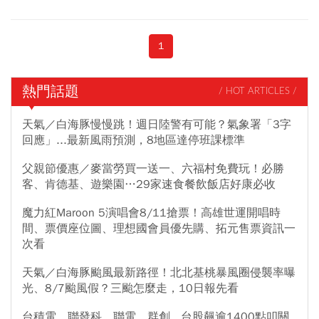
1
熱門話題
/ HOT ARTICLES /
天氣／白海豚慢慢跳！週日陸警有可能？氣象署「3字
回應」...最新風雨預測，8地區達停班課標準
父親節優惠／麥當勞買一送一、六福村免費玩！必勝
客、肯德基、遊樂園…29家速食餐飲飯店好康必收
魔力紅Maroon 5演唱會8/11搶票！高雄世運開唱時
間、票價座位圖、理想國會員優先購、拓元售票資訊一
次看
天氣／白海豚颱風最新路徑！北北基桃暴風圈侵襲率曝
光、8/7颱風假？三颱怎麼走，10日報先看
台積電、聯發科、聯電、群創...台股飆逾1400點叩關