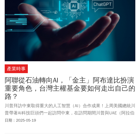
產業時事
阿聯從石油轉向AI，「金主」阿布達比扮演
重要角色，台灣主權基金要如何走出自己的
路？
川普拜訪中東取得重大的人工智慧（AI）合作成果！上周美國總統川
普帶著AI科技巨頭們一起訪問中東，在訪問期間川普與UAE（阿拉伯
聯合大公國，簡稱阿聯）達成了一項重大的AI合作協議，標誌著兩國
日期：2025-05-19
在科技領域的戰略夥伴關係進一步深化。