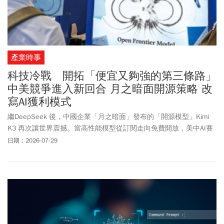
產業時事
科技冷戰 開拓「便宜又夠強的第三條路」
中美競爭進入新回合 月之暗面開源策略 改
寫AI獲利模式
繼DeepSeek 後，中國企業「月之暗面」發布的「開源模型」Kimi
K3 再次讓世界震撼。當高性能模型從訂閱走向免費開放，美中AI賽
局已從技術較量，延伸到商業模式與行銷策略之爭。
日期：2026-07-29