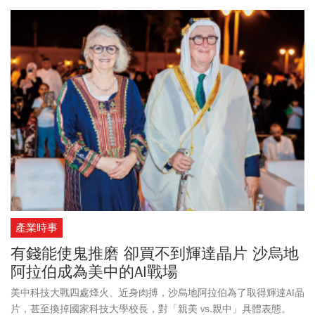
產業時事
有錢能使鬼推磨 卻買不到輝達晶片 沙烏地
阿拉伯成為美中的AI戰場
美中科技大戰四處烽火、近身肉搏，沙烏地阿拉伯為了取得輝達AI晶
片，甚至換掉國家科技大學校長，對「親美 vs.親中」具體表態。