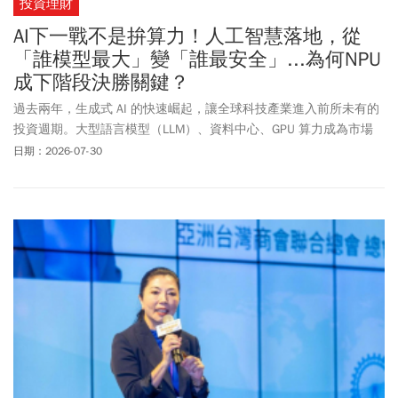
投資理財
AI下一戰不是拚算力！人工智慧落地，從
「誰模型最大」變「誰最安全」...為何NPU
成下階段決勝關鍵？
過去兩年，生成式 AI 的快速崛起，讓全球科技產業進入前所未有的
投資週期。大型語言模型（LLM）、資料中心、GPU 算力成為市場
關注焦點，各國企業紛紛投入 AI 基礎建設，希望掌握下一波科技革
日期：2026-07-30
命的主導權。然而，隨著 AI 從實驗階段逐漸走向產業落地，一個關
鍵問題開始浮現：「當 AI 成為企業營運、政府治理與日常生活的重
要基礎設施，我們如何確保 AI 不只是強大，更安全、可靠與可持
續？」