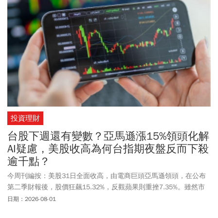
益，分紅依照勞工帳戶內金額、投保年資、月提撥金額比例分配，
這筆錢勞保退休金要60歲才能開始提領！基於個人資料保護法之規
範，並保護勞工隱私權，勞工本人可透過勞保局e化服務系統、或以
勞動保障卡及郵政金融卡至發卡銀行(郵局)ATM、或親至勞保局各地
辦事處臨櫃查詢勞工退休金個人專戶資料。年滿60歲之勞工申請退
休金前，亦可先至勞保局e化服務系統試算個人專戶核發金額，或至
勞保局各地辦事處以臨櫃方式查詢及試算核發金額。
投資理財
台股下週還有變數？亞馬遜漲15%領頭化解
AI疑慮，美股收高為何台指期夜盤反而下殺
逾千點？
今周刊編按：美股31日全面收高，由電商巨頭亞馬遜領頭，在公布
第二季財報後，股價狂飆15.32%，反觀蘋果則重挫7.35%。雖然市
場波動較大，但主要指數普遍收高，道瓊上漲276.97點或0.53%，費
日期：2026-08-01
城半導體上漲8.09點或0.07%。不過，台股周五(7/31)雖迎來反彈，