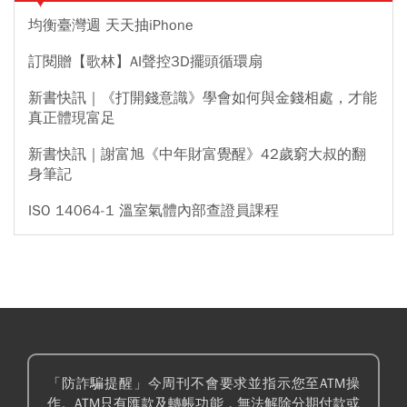
均衡臺灣週 天天抽iPhone
訂閱贈【歌林】AI聲控3D擺頭循環扇
新書快訊｜《打開錢意識》學會如何與金錢相處，才能
真正體現富足
新書快訊｜謝富旭《中年財富覺醒》42歲窮大叔的翻
身筆記
ISO 14064-1 溫室氣體內部查證員課程
「防詐騙提醒」今周刊不會要求並指示您至ATM操
作。ATM只有匯款及轉帳功能，無法解除分期付款或