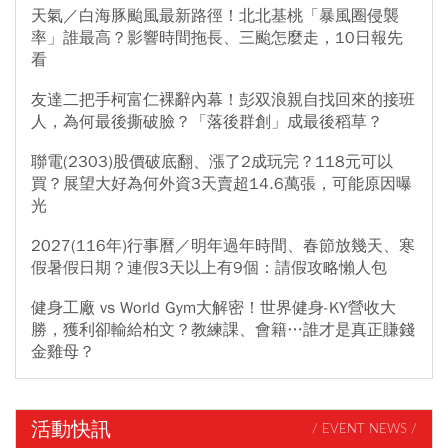
天氣／白海豚颱風最新路徑！北北基桃「暴風圈侵襲
率」誰最高？影響時間拖長、三颱怎麼走，10日報先
看
友達二把手柯富仁裸辭內幕！彭双浪親自找回來的接班
人，為何最後撕破臉？「落後群創」成最後稻草？
聯電(2303)股價破底翻、漲了2成玩完？118元可以
買？展望大好為何外資3天賣超14.6萬張，可能原因曝
光
2027(116年)行事曆／明年過年時間、春節放幾天、寒
假暑假日期？連假3天以上有9個：請假攻略懶人包
健身工廠 vs World Gym大解密！世界健身-KY營收大
勝，獲利卻輸給柏文？教練課、會籍…誰才是真正賺錢
金雞母？
活動快訊
/ EVENT NEWS /