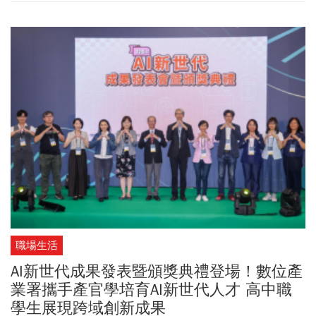
台指期夜盤卻沒有延續氣勢，台指期盤後收在42,650點、下跌1077
點；台積電期貨收在2361點，下跌74點。為何台指期夜盤沒有延續
週五漲勢？分析師指出，主要是雖然台股大漲3000點但成交量僅
8000多億，讓追價買盤略有疑慮。且台股大漲隔日常會面臨震盪格
局、獲利了結賣壓，不過目前看來4萬點應是短期強勁支撐點，就算
週一台股拉回也不用太過擔心或急著出場。
職場生活
AI新世代成果發表暨頒獎典禮登場！數位產
業署攜手產官學培育AI新世代人才 高中職
學生展現跨域創新成果