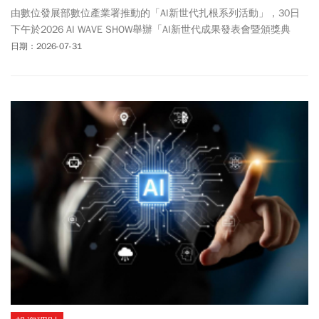
由數位發展部數位產業署推動的「AI新世代扎根系列活動」，30日
下午於2026 AI WAVE SHOW舉辦「AI新世代成果發表會暨頒獎典
禮」，邀集來自全臺各地高中職學生齊聚一堂，分享AI應用學習成
日期：2026-07-31
果。數位產業署署長林俊秀親自出席勉勵學生，肯定青年學子運用AI
解決真實問題的創新能力，並期許持續深化AI教育向下扎根，培育具
備AI應用能力的新世代人才。