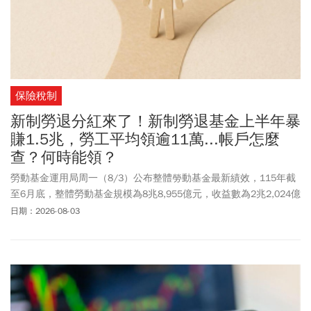
保險稅制
新制勞退分紅來了！新制勞退基金上半年暴
賺1.5兆，勞工平均領逾11萬...帳戶怎麼
查？何時能領？
勞動基金運用局周一（8/3）公布整體勞動基金最新績效，115年截
至6月底，整體勞動基金規模為8兆8,955億元，收益數為2兆2,024億
元，收益率為28.46%。大家最關注的新制勞退基金規模為5兆7963
日期：2026-08-03
億元，收益數為1.527兆元，收益率28.19%，若以目前參與收益分配
的新制勞退有效帳戶1292萬戶來估算，平均每位勞工分紅帳面多
11.82萬元。而舊制勞退基金規模為1兆1623億元，收益率40.74%；
勞保基金規模為1兆6821億元，收益率25.17%，國保基金規模9,043
億元，收益率26.98%，受農退基金規模303億元，收益率36.96%。
這筆勞退分紅何時才能領？勞退基金每年3月都會分配前1年績效收