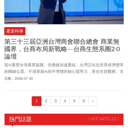
產業時事
第三十三屆亞洲台灣商會聯合總會 商業無
國界，台商布局新戰略—台商生態系圈2·0
論壇
當AI重塑全球產業版圖、供應鏈加速重組，台灣正站在世界經濟變革
的關鍵位置。不僅掌握AI與半導體的核心競爭力，更在生技醫療、非
紅供應鏈及無人機等兆元產業占有重要優勢。面對全球新局，台商
日期：2026-07-30
正迎來返台布局、串聯跨境資源、打造國際合作平台的黃金契機，
共同開啟下一個十年的成長引擎。
1
2
3
4
5
6
»
熱門話題
/ HOT ARTICLES /