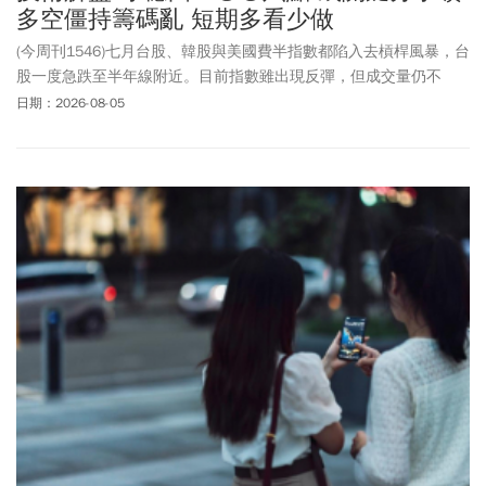
多空僵持籌碼亂 短期多看少做
(今周刊1546)七月台股、韓股與美國費半指數都陷入去槓桿風暴，台
股一度急跌至半年線附近。目前指數雖出現反彈，但成交量仍不
足，後市需觀察成交量能否逐步回溫，才可能重返多頭。
日期：2026-08-05