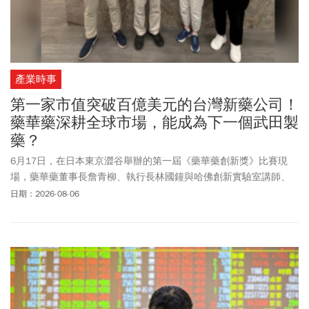
產業時事
第一家市值突破百億美元的台灣新藥公司！
藥華藥深耕全球市場，能成為下一個武田製
藥？
6月17日，在日本東京澀谷舉辦的第一屆《藥華藥創新獎》比賽現
場，藥華藥董事長詹青柳、執行長林國鐘與哈佛創新實驗室講師、
新創平台TECH-Tokyo創辦人兼執行總監Jorge Cortell齊聚一堂，評選
日期：2026-08-06
從近40家亞太新創參與、最後進入八強決選的隊伍。 這個新創競賽
總獎金達20萬美元，已經衝上生技新創競賽中全球前十大，在藥華
藥策略長靳嚴博牽線下，Jorge Cortell與兩位哈佛教授Satish
Tadikonda、William Marks都參與合作，另外也請來中研院院士陳培
哲合組評審團，最後進入決賽的八組隊伍，由三家台灣及兩家日本
團隊脫穎而出。