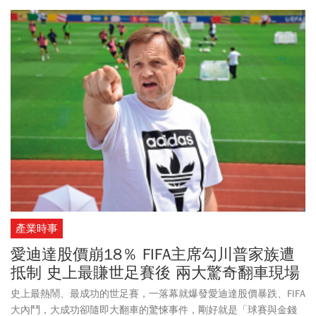
產業時事
愛迪達股價崩18％ FIFA主席勾川普家族遭
抵制 史上最賺世足賽後 兩大驚奇翻車現場
史上最熱鬧、最成功的世足賽，一落幕就爆發愛迪達股價暴跌、FIFA
大內鬥，大成功卻隨即大翻車的驚悚事件，剛好就是「球賽與金錢