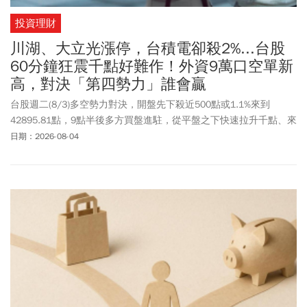
投資理財
川湖、大立光漲停，台積電卻殺2%...台股
60分鐘狂震千點好難作！外資9萬口空單新
高，對決「第四勢力」誰會贏
台股週二(8/3)多空勢力對決，開盤先下殺近500點或1.1%來到
42895.81點，9點半後多方買盤進駐，從平盤之下快速拉升千點、來
到43912.77點，上漲逾500點或1.2%，隨後又再次回測平盤，短短
日期：2026-08-04
60分鐘盤勢變化之快，原因之一與外資動向有關。外資周一(8/2)雖
然僅「小賣」台股現貨191億，但在台指期空單持續加碼，大增
7523 口空單，讓整體台指期未平倉淨空單增至9萬口，續創歷史新
高，反映外資雖然現貨賣超幅度收斂，期貨避險部位卻是沒有減少
持續攀升。資金流向方面，權值股台積電(2330)失去動能，而光學股
大立光(3008)以4355元開盤沒多久就漲停鎖死，股后川湖(2059)也
攻上漲停9495元，顯見高價股買盤明顯回流。