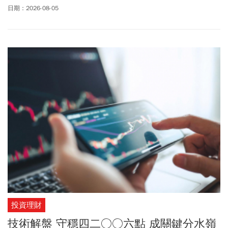
對撞」的最佳寫照！
日期：2026-08-05
投資理財
技術解盤 守穩四二○○六點 成關鍵分水嶺