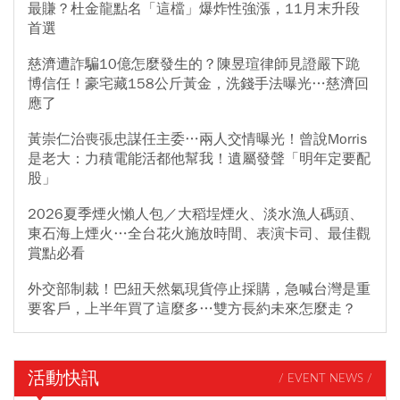
最賺？杜金龍點名「這檔」爆炸性強漲，11月末升段
首選
慈濟遭詐騙10億怎麼發生的？陳昱瑄律師見證嚴下跪
博信任！豪宅藏158公斤黃金，洗錢手法曝光…慈濟回
應了
黃崇仁治喪張忠謀任主委…兩人交情曝光！曾說Morris
是老大：力積電能活都他幫我！遺屬發聲「明年定要配
股」
2026夏季煙火懶人包／大稻埕煙火、淡水漁人碼頭、
東石海上煙火…全台花火施放時間、表演卡司、最佳觀
賞點必看
外交部制裁！巴紐天然氣現貨停止採購，急喊台灣是重
要客戶，上半年買了這麼多…雙方長約未來怎麼走？
活動快訊
/ EVENT NEWS /