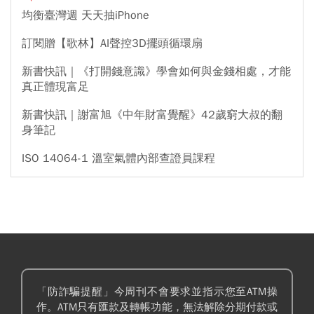
均衡臺灣週 天天抽iPhone
訂閱贈【歌林】AI聲控3D擺頭循環扇
新書快訊｜《打開錢意識》學會如何與金錢相處，才能
真正體現富足
新書快訊｜謝富旭《中年財富覺醒》42歲窮大叔的翻
身筆記
ISO 14064-1 溫室氣體內部查證員課程
「防詐騙提醒」今周刊不會要求並指示您至ATM操
作。ATM只有匯款及轉帳功能，無法解除分期付款或