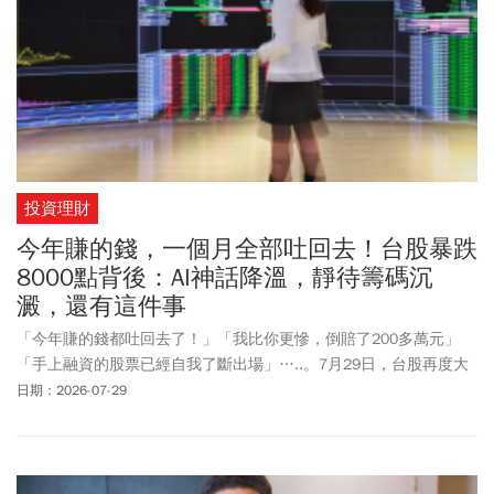
投資理財
今年賺的錢，一個月全部吐回去！台股暴跌
8000點背後：AI神話降溫，靜待籌碼沉
澱，還有這件事
「今年賺的錢都吐回去了！」「我比你更慘，倒賠了200多萬元」
「手上融資的股票已經自我了斷出場」…..。7月29日，台股再度大
跌1564點，盤中一度摜破4萬點關卡，股票社群討論的氣氛瞬間豬羊
日期：2026-07-29
變色，有別於前幾天「逢低抄底」的聲音。