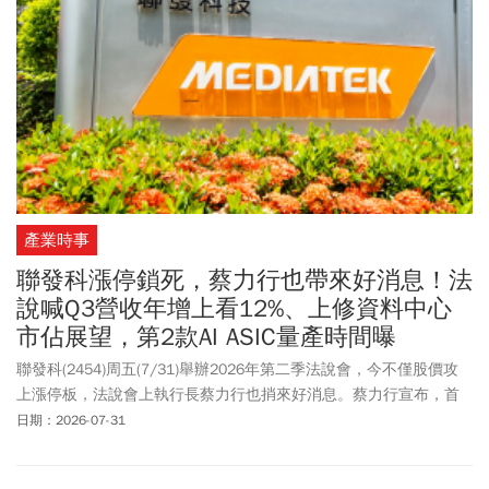
名也來到新高，希望能夠一起在 AI 的時代之下，創造新的世界。
產業時事
聯發科漲停鎖死，蔡力行也帶來好消息！法
說喊Q3營收年增上看12%、上修資料中心
市佔展望，第2款AI ASIC量產時間曝
聯發科(2454)周五(7/31)舉辦2026年第二季法說會，今不僅股價攻
上漲停板，法說會上執行長蔡力行也捎來好消息。蔡力行宣布，首
款AI加速器ASIC於第四季量產，第二款則預計在2028年量產。此
日期：2026-07-31
外，聯發科也上修今年資料中心市佔目標至15%至20%。