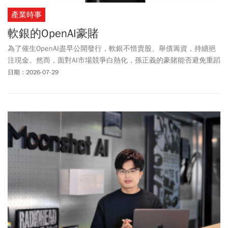
產業時事
軟銀的OpenAI豪賭
為了催生OpenAI盡早公開發行，軟銀不惜賣股、舉債籌資，持續挹
注現金。然而，面對AI市場競爭白熱化，孫正義的豪賭能否避免重蹈
網路泡沫覆轍，成為關注焦點。
日期：2026-07-29