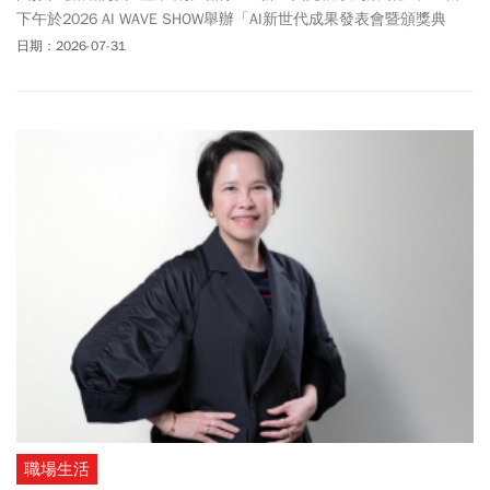
下午於2026 AI WAVE SHOW舉辦「AI新世代成果發表會暨頒獎典
禮」，邀集來自全臺各地高中職學生齊聚一堂，分享AI應用學習成
日期：2026-07-31
果。數位產業署署長林俊秀親自出席勉勵學生，肯定青年學子運用AI
解決真實問題的創新能力，並期許持續深化AI教育向下扎根，培育具
備AI應用能力的新世代人才。
職場生活