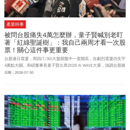
產業時事
被問台股痛失4萬怎麼辦，童子賢喊別老盯
著「紅綠聖誕樹」：我自己兩周才看一次股
票！關心這件事更重要
台股連日震盪，周四(7/30)大盤開盤中一度開高，在劇烈震盪仍失守
4萬點大關。和碩董事長童子賢出席2026 AI WAVE大展，強調台股雖
短期受國際因素影響，但長期來看，「AI絕對不會泡沫化」。童子賢
日期：2026-07-30
笑稱，自己兩週才看一次股市，關心台灣產業鏈是否健全比較重
要，也呼籲別天天盯著台股的綠色紅色「聖誕樹」。