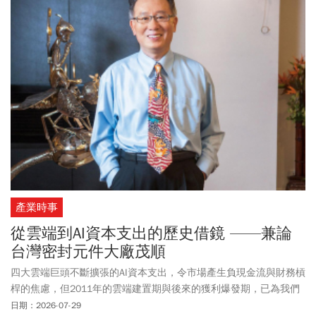
產業時事
從雲端到AI資本支出的歷史借鏡 ——兼論
台灣密封元件大廠茂順
四大雲端巨頭不斷擴張的AI資本支出，令市場產生負現金流與財務槓
桿的焦慮，但2011年的雲端建置期與後來的獲利爆發期，已為我們
證明「先投資基建，後回收利潤」的規律。
日期：2026-07-29