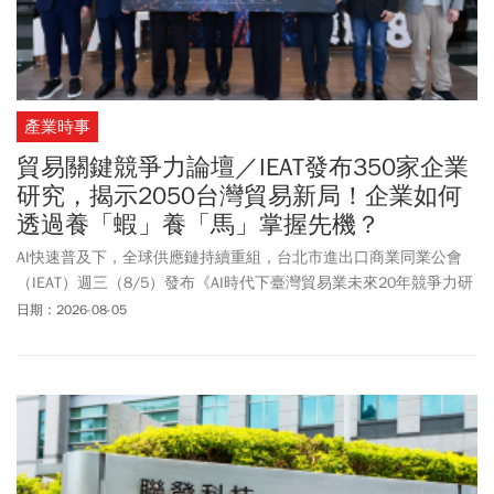
產業時事
貿易關鍵競爭力論壇／IEAT發布350家企業
研究，揭示2050台灣貿易新局！企業如何
透過養「蝦」養「馬」掌握先機？
AI快速普及下，全球供應鏈持續重組，台北市進出口商業同業公會
（IEAT）週三（8/5）發布《AI時代下臺灣貿易業未來20年競爭力研
究》，研究以《貿易業300大》及中小型等350家台灣企業調查為基
日期：2026-08-05
礎，提出台灣貿易業未來20年的關鍵競爭力架構，同時針對大、中
小行業者提出建議。經濟部次長江文若指出，台灣半個世紀出口成
長超過了60倍，這是產業升級、技術創新還有持續佈局全球的成
果，面對AI發展、永續轉型和經濟安全等變局，政府會和企業站在一
起，協助接軌國際規範，建立透明而且具有競爭力的供應鏈。IEAT
理事長黃教漳表示，今年適逢IEAT80週年，我國國民所得從1950年
至今，在政府和會員的努力下，成長將近260倍，全球出口競爭力12