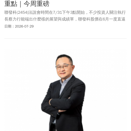
重點｜今周重磅
聯發科(2454)法說會時間在7/31下午3點開始，不少投資人關注執行
長蔡力行能端出什麼樣的展望與成績單，聯發科股價在6月一度直逼
5000元新天價後陷入盤整，週三(7/29)殺破3000元關卡、打到2990
日期：2026-07-29
元，收3150元，下跌165元或4.98%。聯發科Q2營收優於預期，加
上下半年有2奈米手機晶片、Spark AI筆電問世，能否讓投資人重燃
熱情，頗受關注。我國出口受惠AI熱潮呈現驚人成長，也讓台灣GDP
成長飆升。主計總處本周將公布Q2 GDP成長率，能否如預期衝破
10%受到關注。1、聯發科法說會登場！ AI ASIC、2奈米手機晶片、
Spark筆電，下半年能驚艷投資人？2、主計總處公布Q2 GDP 衝破
10%穩了？ 3、今周重磅：美伊戰火持續，Fed會被迫升息嗎？