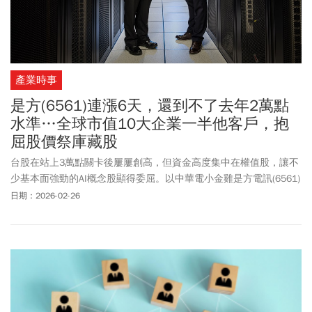
產業時事
是方(6561)連漲6天，還到不了去年2萬點
水準…全球市值10大企業一半他客戶，抱
屈股價祭庫藏股
台股在站上3萬點關卡後屢屢創高，但資金高度集中在權值股，讓不
少基本面強勁的AI概念股顯得委屈。以中華電小金雞是方電訊(6561)
來說，週三(2/25)公告2025年度財報，營收達39.44億元、EPS
日期：2026-02-26
15.75元，獲利超過1.5個股本再攀高峰。儘管交出「三率三升」的
亮眼成績單，但股價近期才開始發動、連漲6天、目前股價來到
374.5元，對比去年4月股價在430元之上、明顯與大盤走勢乖離，這
也讓是方董事會決議祭出庫藏股，展現營運信心。