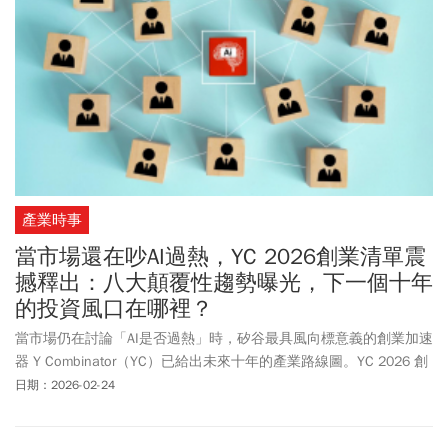
產業時事
當市場還在吵AI過熱，YC 2026創業清單震
撼釋出：八大顛覆性趨勢曝光，下一個十年
的投資風口在哪裡？
當市場仍在討論「AI是否過熱」時，矽谷最具風向標意義的創業加速
器 Y Combinator（YC）已給出未來十年的產業路線圖。YC 2026 創
業清單不是一份普通的創業建議，而是一份關於經濟權力如何重新
日期：2026-02-24
分配的預告書。