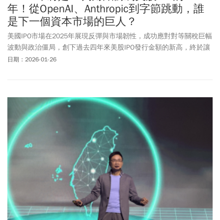
年！從OpenAI、Anthropic到字節跳動，誰
是下一個資本市場的巨人？
美國IPO市場在2025年展現反彈與市場韌性，成功應對對等關稅巨幅
波動與政治僵局，創下過去四年來美股IPO發行金額的新高，終於讓
美股市場鬆了一口氣。2025年，美股共有202家IPO發行，共募得
日期：2026-01-26
440 億美元。從 2025 年美國 IPO 表現來看，上市後漲幅前十名公
司呈現出高度產業集中與題材特性，反映資金明顯追逐高成長趨
勢，而非傳統防禦型標的。