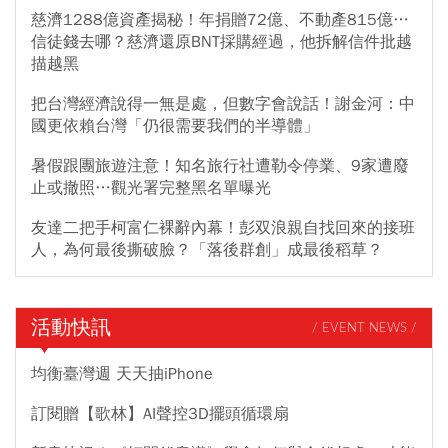
慈濟1288億資產揭秘！年捐贈72億、不動產815億…
信徒錢去哪？慈濟還原BNT採購經過，他拆解信件批越
描越黑
把台灣經濟說得一無是處，但數字會說話！謝金河：中
國更依賴台灣「仍很需要我們的半導體」
暑假跟團旅遊注意！知名旅行社遭勒令停業、9家遭廢
止或撤照…觀光署完整黑名單曝光
友達二把手柯富仁裸辭內幕！彭双浪親自找回來的接班
人，為何最後撕破臉？「落後群創」成最後稻草？
活動快訊
/ EVENT NEWS /
均衡臺灣週 天天抽iPhone
訂閱贈【歌林】AI聲控3D擺頭循環扇