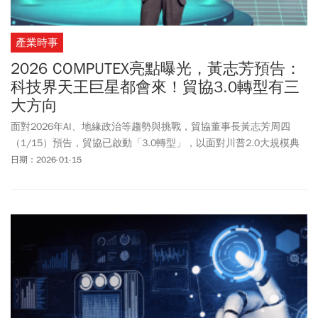
產業時事
2026 COMPUTEX亮點曝光，黃志芳預告：
科技界天王巨星都會來！貿協3.0轉型有三
大方向
面對2026年AI、地緣政治等趨勢與挑戰，貿協董事長黃志芳周四
（1/15）預告，貿協已啟動「3.0轉型」，以面對川普2.0大規模典
範轉移時代。黃志芳說明，「貿協3.0」轉型三大方向，包括要成為
日期：2026-01-15
「全球戰略情報與供應鏈韌性協調中心」、「情報、資本、貿易三
位一體的戰略執行機構」以及「經貿決策智庫、數位生態系統營運
者、風險管理引導者」。黃志芳也預告，2026年台北國際電腦展
（COMPUTEX）將盛況可期。他說，今年將首度單獨設置「AI
ROBOTICS（智慧機器人）」專區，也同樣會有大家熟悉的多位科技
界巨星、CEO，出席參與論壇與主題演講。