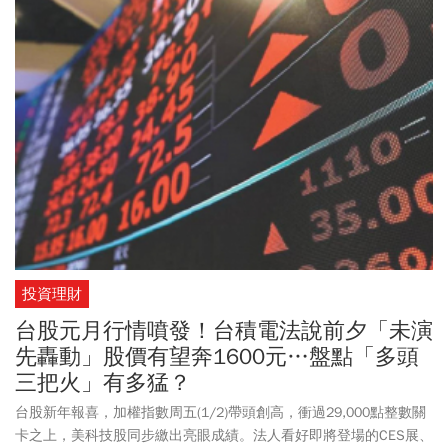
投資理財
台股元月行情噴發！台積電法說前夕「未演
先轟動」股價有望奔1600元…盤點「多頭
三把火」有多猛？
台股新年報喜，加權指數周五(1/2)帶頭創高，衝過29,000點整數關
卡之上，美科技股同步繳出亮眼成績。法人看好即將登場的CES展、