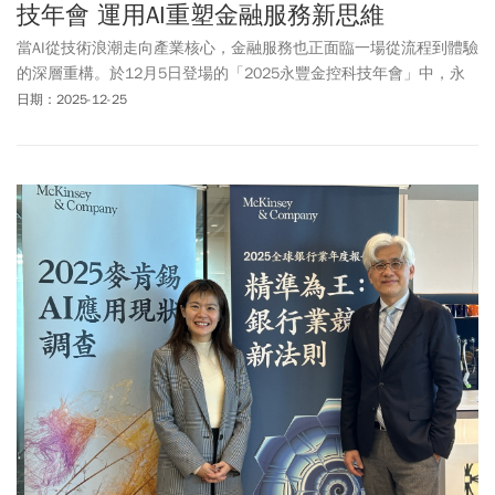
技年會 運用AI重塑金融服務新思維
當AI從技術浪潮走向產業核心，金融服務也正面臨一場從流程到體驗
的深層重構。於12月5日登場的「2025永豐金控科技年會」中，永
豐金控同步揭示現階段AI應用的實際落地成果與後續發展藍圖。永豐
日期：2025-12-25
金控董事長陳思寬指出，科技不斷拉近金融與人的距離，從網路銀
行、行動支付的普及，到今日AI主動理解需求、即時啟動服務，金融
服務已從效率導向，逐漸走向以人為中心的體驗設計。因此，今年
的永豐金控科技年會以「J'right Experience」為主題，希望以最精準
的科技打造最貼心的體驗；她強調，最好的科技不是取代人而是幫
助人，永豐將透過AI技術的應用，讓金融更簡單也更有溫度。