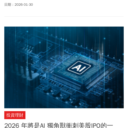
而，應對後疫情時代的溝通變革與 AI 浪潮，公司毅然啟動轉型，將
日期：2026-01-30
AI 視為核心加值策略，讓愛比科技從攝影硬體製造商，轉型為專精
AI語音翻譯技術的解決方案提供商。
投資理財
2026 年將是AI 獨角獸衝刺美股IPO的一