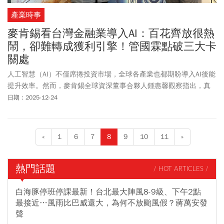
產業時事
麥肯錫看台灣金融業導入AI：百花齊放很熱
鬧，卻難轉成獲利引擎！管國霖點破三大卡
關處
人工智慧（AI）不僅席捲投資市場，全球各產業也都期盼導入AI後能
提升效率。然而，麥肯錫全球資深董事合夥人鍾惠馨觀察指出，真
正能將AI轉化為企業級競爭力的金融機構仍屈指可數；麥肯錫資深顧
日期：2025-12-24
問管國霖更直接指出，台灣金融業導入，在實務上常陷入「百花齊
放、效益不明」的尷尬處境。
«
1
6
7
8
9
10
11
»
熱門話題
/ HOT ARTICLES /
白海豚停班停課最新！台北最大陣風8-9級、下午2點
最接近…風雨比巴威還大，為何不放颱風假？蔣萬安發
聲