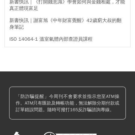
新書快訊｜《打開錢意識》學會如何與金錢相處，才能
真正體現富足
新書快訊｜謝富旭《中年財富覺醒》42歲窮大叔的翻
身筆記
ISO 14064-1 溫室氣體內部查證員課程
「防詐騙提醒」今周刊不會要求並指示您至ATM操
作。ATM只有匯款及轉帳功能，無法解除分期付款或
訂單錯誤問題。隨時可撥打165反詐騙諮詢專線。