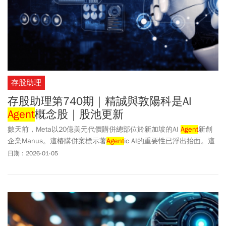
存股助理
存股助理第740期｜精誠與敦陽科是AI
Agent
概念股｜股池更新
數天前，Meta以20億美元代價購併總部位於新加坡的AI
Agent
新創
企業Manus。這樁購併案標示著
Agent
ic AI的重要性已浮出抬面。這
樣的產業趨勢攸關存股池的精誠(6214)與敦陽科(2480)的發展，值得
日期：2026-01-05
好好探討一番。