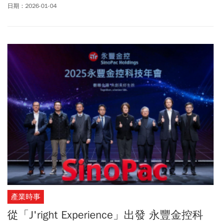
台積電1/15法說，以及1月底Fed利率決策會議最新動向，成為「多
日期：2026-01-04
頭三把火」，可望帶動買盤持續回補，點亮台股元月行情。
產業時事
從「J'right Experience」出發 永豐金控科