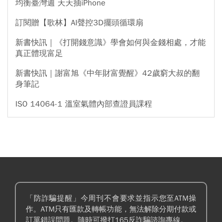
均衡臺灣週 天天抽iPhone
訂閱贈【歌林】AI聲控3D擺頭循環扇
新書快訊｜《打開錢意識》學會如何與金錢相處，才能
真正體現富足
新書快訊｜謝富旭《中年財富覺醒》42歲窮大叔的翻
身筆記
ISO 14064-1 溫室氣體內部查證員課程
「防詐騙提醒」今周刊不會要求並指示您至ATM操
作。ATM只有匯款及轉帳功能，無法解除分期付款或
訂單錯誤問題。隨時可撥打165反詐騙諮詢專線。