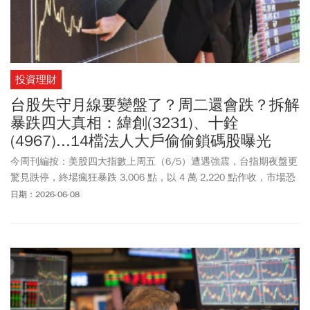
投資理財
台股失守月線要變盤了？周二還會跌？拆解
暴跌四大真相：緯創(3231)、十銓
(4967)...14檔法人大戶偷偷鎖碼股曝光
今周刊編按：美股四大指數上周五（6/5）遭遇強震，台指期夜盤更
驚見跌停，終場瘋狂暴跌 3,006 點，以 4 萬 2,220 點作收，市場恐
慌情緒在周末急速飆升，讓台股周一（6/8）一開盤就面臨極其嚴酷
日期：2026-06-08
的壓力測試。大盤開出後直接跌破月線關卡，最低觸及42376點，下
跌近2700點，創史上盤中最大跌點。權王台積電亦面臨沉重賣壓，
開盤跳空暴跌 135 元至 2,230 元，同步改寫史上盤中最大下跌金
額。面對這波非理性殺盤，投資人該跟著恐慌砍倉，還是冷靜尋找
被錯殺的績優股？14 檔法人與大戶在震盪中默默鎖碼的強勢股一次
看。