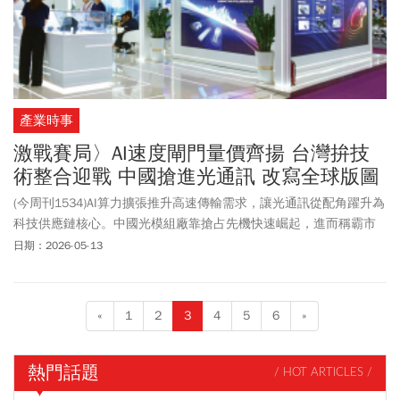
產業時事
激戰賽局〉AI速度閘門量價齊揚 台灣拚技
術整合迎戰 中國搶進光通訊 改寫全球版圖
(今周刊1534)AI算力擴張推升高速傳輸需求，讓光通訊從配角躍升為
科技供應鏈核心。中國光模組廠靠搶占先機快速崛起，進而稱霸市
場；台灣則瞄準在高階封裝整合的下一場決戰。
日期：2026-05-13
«
1
2
3
4
5
6
»
熱門話題
/ HOT ARTICLES /