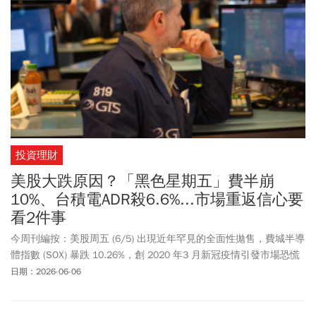
投資理財
美股大跌原因？「黑色星期五」費半崩
10%、台積電ADR殺6.6%...市場重返信心要
看2件事
今周刊編按：美股周五 (6/5) 出現近年罕見的全面性拋售，費城半導
體指數 (SOX) 暴跌 10.26%，創 2020 年3 月新冠疫情引發市場恐慌
以來最大單日跌幅。半導體股最大利空就是漲多，其中，美光砍殺
日期：2026-06-06
13.25％、博通跌7.92%，台積電ADR跌6.69%，收415.17美元；輝
達跌6.20%，收205.10美元。費半指數兩天累計重挫約 12%，半導