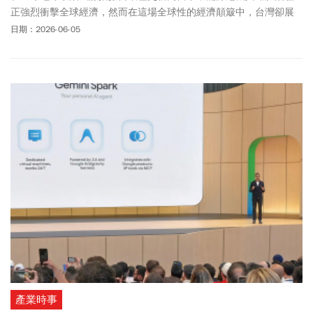
正強烈衝擊全球經濟，然而在這場全球性的經濟顛簸中，台灣卻展
現出驚人韌性。滙豐集團環球研究首席亞洲經濟學家暨亞洲聯合主
日期：2026-06-05
管范力民（Frederic Neumann）指出，受惠於AI硬體與半導體的爆
發性成長，「台灣今年有可能成為全球主要經濟體中，成長最多的
經濟體」。而台灣科技相關產業的市值占比高達將近81%，時值
COMPUTEX展期，更有國際機構投資人與國外媒體特地來台，了解
台灣的優質上市公司。證券交易所媒體簡報會活動將在週四(6/4)舉
行，包括世芯(3661)、汎銓(6830)、南亞科(2408)、欣興(3037)、奇
鋐(3017)、台達電(2308與緯創(3231)等7家受邀，這份名單並非由證
交所單方面決定，而是事前與國際媒體進行深度溝通後，精選最想
了解的台灣上市公司。
產業時事