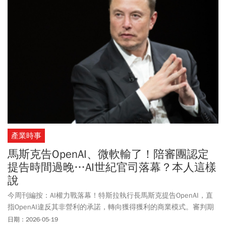
Omni」，功能不再限定任何圖片、影片素材，而是整合各種元素，
可透過文字與影片結合，替原本的影片增加新元素，也可以做到修
改圖片或影片裡的背景、角色或是特效等效果。此外，Google也正
式揭曉Android XR智慧眼鏡的完整資訊，由 Google、三星以及高通
聯手打造，可以透過語音對Gemini下達指令，來操控 App、導航、
翻譯，預計在秋季正式推出，除了支援Android，也適用 iOS系統。
詳細Google年度開發者大會的重點，以下帶讀者一文了解。
產業時事
馬斯克告OpenAI、微軟輸了！陪審團認定
提告時間過晚…AI世紀官司落幕？本人這樣
說
今周刊編按：AI權力戰落幕！特斯拉執行長馬斯克提告OpenAI，直
指OpenAI違反其非營利的承諾，轉向獲得獲利的商業模式。審判期
間，多位科技業巨頭出庭作證，最終陪審團判定，馬斯克OpenAI執
日期：2026-05-19