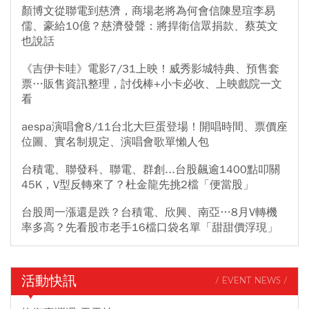
顏博文從聯電到慈濟，商場老將為何會信陳昱瑄李易
儒、豪給10億？慈濟發聲：將捍衛信眾捐款、蔡英文
也說話
《吉伊卡哇》電影7/31上映！威秀影城特典、預售套
票…販售資訊整理，討伐棒+小卡必收、上映戲院一文
看
aespa演唱會8/11台北大巨蛋登場！開唱時間、票價座
位圖、實名制規定、演唱會歌單懶人包
台積電、聯發科、聯電、群創...台股飆逾1400點叩關
45K，V型反轉來了？杜金龍先挑2檔「便當股」
台股周一漲還是跌？台積電、欣興、南亞…8月V轉機
率多高？先看股市老手16檔口袋名單「甜甜價浮現」
活動快訊
/ EVENT NEWS /