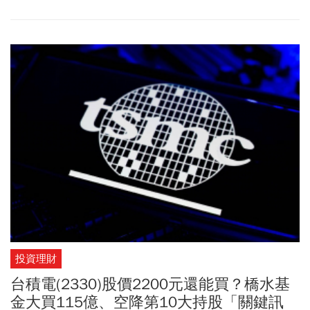
行長阿特曼及相關單位的指控，因超過法定追訴時效而駁回，裁定
OpenAI勝訴。對此，馬斯克表示，將向第九巡迴法院提起上訴。
投資理財
台積電(2330)股價2200元還能買？橋水基
金大買115億、空降第10大持股「關鍵訊