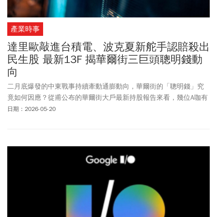
產業時事
達里歐敲進台積電、波克夏新舵手認賠殺出
民生股 最新13F 揭華爾街三巨頭聰明錢動
向
二月底爆發的中東戰事持續牽動通膨動向，華爾街的「聰明錢」究
竟如何因應？從甫公布的華爾街大戶最新持股報告來看，幾位A咖有
志一同，選擇降低持股集中風險，並向AI硬體股靠得更近。
日期：2026-05-20