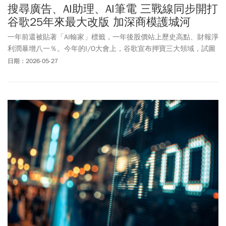
搜尋廣告、AI助理、AI筆電 三戰線同步開打
谷歌25年來最大改版 加深商模護城河
一年前還被貼著「AI輸家」標籤，一年後股價站上歷史高點、財報淨
利潤暴增八一％。今年的I/O大會上，谷歌宣布押寶三大領域，試圖
鞏固龍頭地位。
日期：2026-05-27