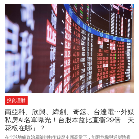
體族群市值合計蒸發約 1.3 兆美元，寫下產業史上最大規模市值縮
水紀錄。
投資理財
南亞科、欣興、緯創、奇鋐、台達電…外媒
私房AI名單曝光！台股本益比直衝29倍「天
花板在哪」？
在全球地緣政治風險指數衝破歷史新高當下，能源危機與通膨陰霾