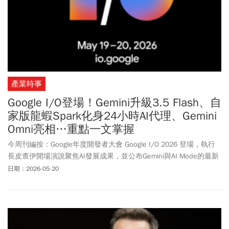
產業時事
Google I/O登場！Gemini升級3.5 Flash、自
家版龍蝦Spark化身24小時AI代理、Gemini
Omni亮相…重點一文掌握
今周刊編按：Google年度開發者大會 Google I/O 2026 登場，執行
長皮查伊開場演說聚焦AI發展成果，並公布Gemini與AI Mode的最新
使用數據，也預告多項AI功能將於夏季陸續推出。市場關注的另一項
日期：2026-05-20
重點則是Google宣布將對Gemini全面升級，除了升級Gemini 3.5
Flash模型之外，Gemini App介面也同時翻新。Gemini 3.5 Flash將是
新系列第一款AI模型，速度與效能兼具。根據Google釋出資訊，不
僅跑分成績超越 Gemini 3.1 Pro，更擁有比 GPT-5.5 等先進模型快上
4倍的運算速度。Google也推出另一款生成式模型「Gemini