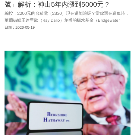
號」解析：神山5年內漲到5000元？
編按：2200元的台積電（2330）現在還能追嗎？當你還在猶豫時，
華爾街鱷王達里歐（Ray Dalio）創辦的橋水基金（Bridgewater
Associates）最新 13F 報告給了答案。橋水在 2026 年第一季狂砸
日期：2026-05-19
115 億台幣，直接將台積電買成「第十大持股」。這不只是單純的
看旺神山，背後更透露出全球頂級大資金的「集體轉向」。這場 AI
淘金熱中的「賣鏟子理論」將如何推動台積電走向 5000 元的長線估
值？