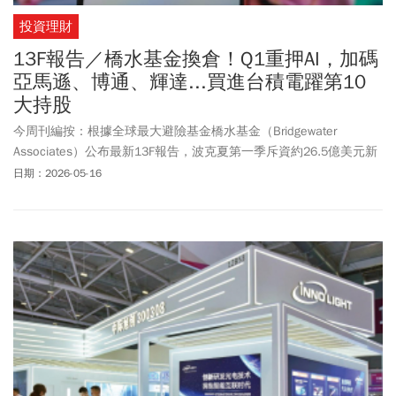
投資理財
13F報告／橋水基金換倉！Q1重押AI，加碼
亞馬遜、博通、輝達...買進台積電躍第10
大持股
今周刊編按：根據全球最大避險基金橋水基金（Bridgewater
Associates）公布最新13F報告，波克夏第一季斥資約26.5億美元新
建倉達美航空（Delta Air Lines），這也是自2020年清倉美國四大航
日期：2026-05-16
空公司後，時隔6年重返航空股；波克夏也持續加碼Google母公司
Alphabet
，同時大舉清倉亞馬遜、Visa、萬事達卡等消費與金融科技
股。此外，橋水第一季大舉增持科技與半導體類股。亞馬遜成為增
持幅度最大的個股，持股增加超過244萬股至約438.9萬股、市值增
加約4.64億美元，占整體投資組合比重升至約4.1%；輝達增加約
82.8萬股，成為第四大重倉股。台積電也成為本季最大規模新建倉
標的，建倉107.7萬股，買入市值高達3.64億美元，成第十大重倉
股。橋水也同步加碼多檔半導體股，包括美光、博通與邁威爾科技
（Marvell Technology）。