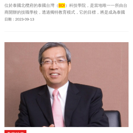
位於泰國北欖府的泰國台灣（
BDI
）科技學院，是當地唯一一所由台
商開辦的技職學校，透過獨特教育模式，它的目標，將是成為泰國
台資企業人才軍火庫。
日期：2023-09-13