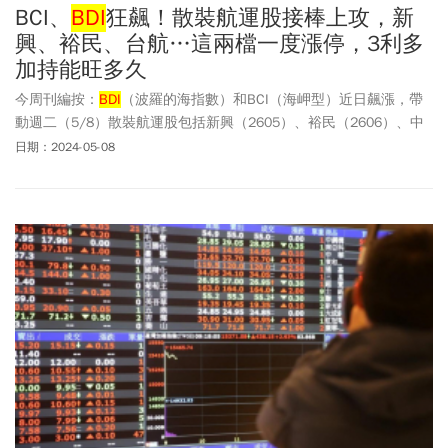
BCI、
BDI
狂飆！散裝航運股接棒上攻，新
興、裕民、台航…這兩檔一度漲停，3利多
加持能旺多久
今周刊編按：
BDI
（波羅的海指數）和BCI（海岬型）近日飆漲，帶
動週二（5/8）散裝航運股包括新興（2605）、裕民（2606）、中
航（2611）、台航（2617）一度亮燈漲停，扮演盤面多頭指標，新
日期：2024-05-08
興、裕民早盤一度拉到漲停板，隨即打開。