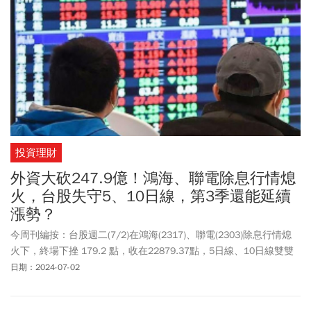
投資理財
外資大砍247.9億！鴻海、聯電除息行情熄
火，台股失守5、10日線，第3季還能延續
漲勢？
今周刊編按：台股週二(7/2)在鴻海(2317)、聯電(2303)除息行情熄
火下，終場下挫 179.2 點，收在22879.37點，5日線、10日線雙雙
失守，成交值4808億元。觀察3大法人籌碼動向，外資大砍247.91
日期：2024-07-02
億元，連兩天賣超；自營商也提款 99.86 億元；投信則買超42.36億
元，3大法人合計賣超305.4億元。