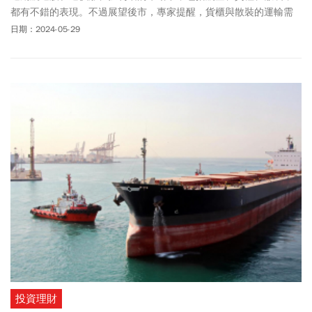
都有不錯的表現。不過展望後市，專家提醒，貨櫃與散裝的運輸需
求並不如疫情時高，投資人追價須謹慎。
日期：2024-05-29
投資理財