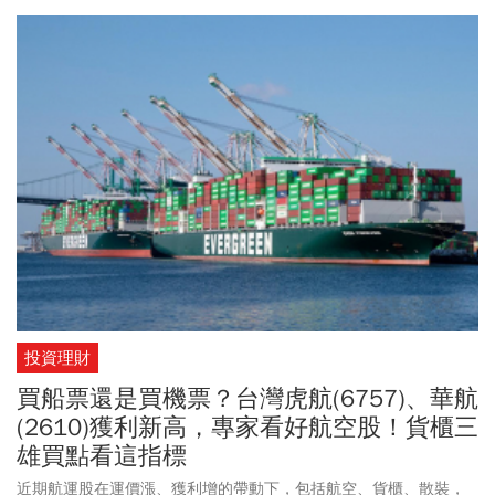
投資理財
買船票還是買機票？台灣虎航(6757)、華航
(2610)獲利新高，專家看好航空股！貨櫃三
雄買點看這指標
近期航運股在運價漲、獲利增的帶動下，包括航空、貨櫃、散裝，