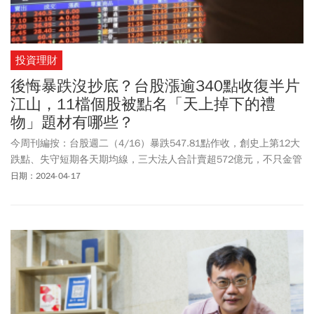
投資理財
後悔暴跌沒抄底？台股漲逾340點收復半片
江山，11檔個股被點名「天上掉下的禮
物」題材有哪些？
今周刊編按：台股週二（4/16）暴跌547.81點作收，創史上第12大
跌點、失守短期各天期均線，三大法人合計賣超572億元，不只金管
會出面喊話提振信心，連公股行庫都砸124億元認真護盤。不過週三
日期：2024-04-17
(4/17)大盤隨即來個絕地大反攻，在權值股包括台積電、鴻海穩住盤
勢下，盤中大漲超過343點，最高來到20245.15點，收復昨失去的
大半江山。資深分析師表示，昨日的大疊，包括塑化、金屬、海
運、軍工等4類股堪稱是天上掉下的禮物，點名聯成、第一銅、新光
鋼、燁輝、昇貿、大成鋼、新興、漢翔、龍德造船、雷虎、長榮航
太等11檔，股價可望逆勢表現。