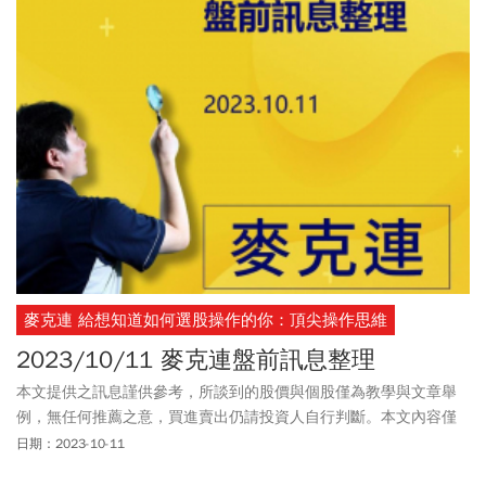
麥克連 給想知道如何選股操作的你：頂尖操作思維
2023/10/11 麥克連盤前訊息整理
本文提供之訊息謹供參考，所談到的股價與個股僅為教學與文章舉
例，無任何推薦之意，買進賣出仍請投資人自行判斷。本文內容僅
供訂閱戶本人使用，非經授權嚴禁任何翻印、轉載，或以任何型態
日期：2023-10-11
傳播於他人。