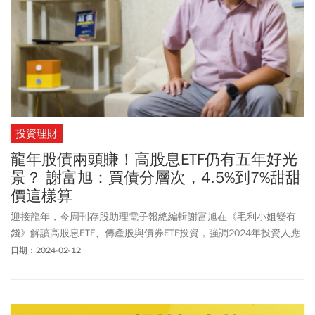
投資理財
龍年股債兩頭賺！高股息ETF仍有五年好光
景？ 謝富旭：買債分層次，4.5%到7%甜甜
價這樣算
迎接龍年，今周刊存股助理電子報總編輯謝富旭在《毛利小姐變有
錢》解讀高股息ETF、傳產股與債券ETF投資，強調2024年投資人應
把握「守成、突圍」原則，在守住去年獲利同時，伺機找尋今年投
日期：2024-02-12
資價值浮現商品。