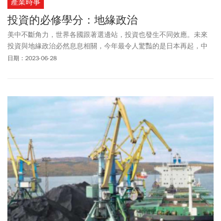
產業時事
投資的必修學分：地緣政治
美中不斷角力，世界各國跟著選邊站，投資也發生不同效應。未來
投資與地緣政治必然息息相關，今年最令人驚豔的是日本再起，中
國則陷入通縮，若俄烏戰爭結束，東歐將成熱錢關注的新熱區。
日期：2023-06-28