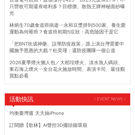
只營收可期還有啥利多？目標價、散熱王牌神秘面紗曝
光
林炳生70歲食道癌病逝…永和豆漿拼到500家、養生愛
運動為何罹癌？食道癌初期5症狀：高危險因子是它
「把BNT吹成神藥、誤導防疫政策」誰上演台灣需要中
國施予恩惠的大戲？杜奕瑾：還防疫團隊一個公道
2026夏季煙火懶人包／大稻埕煙火、淡水漁人碼頭、
東石海上煙火…全台花火施放時間、表演卡司、最佳觀
賞點必看
活動快訊
/ EVENT NEWS /
均衡臺灣週 天天抽iPhone
訂閱贈【歌林】AI聲控3D擺頭循環扇