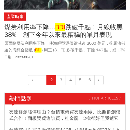
產業時事
煤炭利用率下降...
BDI
跌破千點！月線收黑
38% 創下今年以來最糟糕的單月表現
因西歐煤炭利用率下降，使海岬型運價銳減逾 3000 美元，拖累海波
羅的海綜合指數 (
BDI
) 周三 (31 日) 跌破千點，下挫 146 點，或 13%
至 977 點，月線 4 個月以來首度收黑，下跌 38%，創下今年以來最
日期：2023-06-01
糟糕的單月表現。
«
1
2
3
4
5
6
»
熱門話題
/ HOT ARTICLES /
友達群創漲停理由？台積電傳買友達兩廠、比照群創模
式合作！面板雙虎選誰買，杜金龍：2檔都好但我選它
台達電可以買？股價漲停1425→1815元反彈27%！不