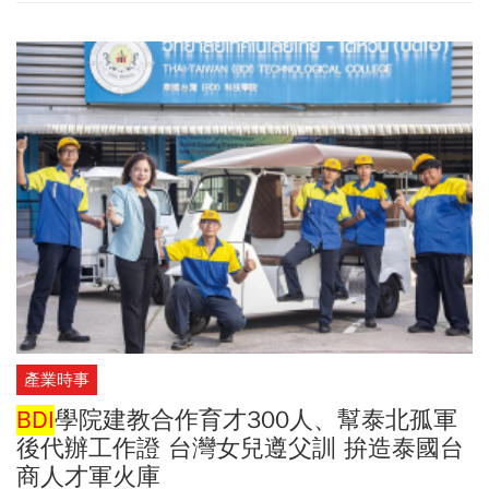
產業時事
BDI
學院建教合作育才300人、幫泰北孤軍
後代辦工作證 台灣女兒遵父訓 拚造泰國台
商人才軍火庫