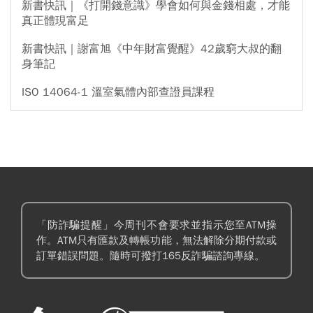
新書快訊｜《打開錢意識》學會如何與金錢相處，才能
真正體現富足
新書快訊｜謝富旭《中年財富覺醒》42歲窮大叔的翻
身筆記
ISO 14064-1 溫室氣體內部查證員課程
「防詐騙提醒」今周刊不會要求並指示您至ATM操
作。ATM只有匯款及轉帳功能，無法解除分期付款或
訂單錯誤問題。隨時可撥打165反詐騙諮詢專線。