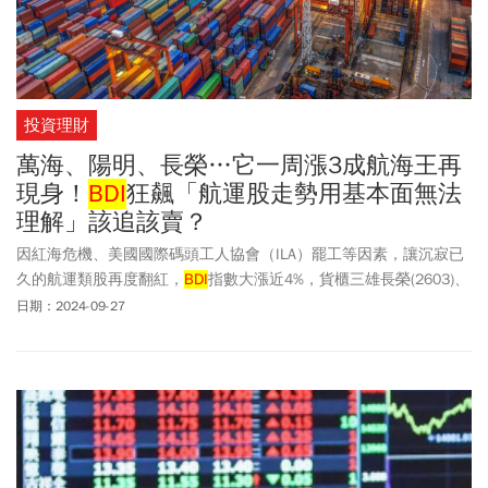
投資理財
萬海、陽明、長榮…它一周漲3成航海王再
現身！
BDI
狂飆「航運股走勢用基本面無法
理解」該追該賣？
因紅海危機、美國國際碼頭工人協會（ILA）罷工等因素，讓沉寂已
久的航運類股再度翻紅，
BDI
指數大漲近4%，貨櫃三雄長榮(2603)、
陽明(2609)單周大漲逾1成，萬海(2615)更是狂飆3成之多。甫掛牌上
日期：2024-09-27
市、有「航海王ETF」之稱的野村全球航運龍頭息收
ETF（00960），也一度衝出一天近2成漲勢。然而，卻有長期觀察
航運產業的分析師直言：「現在的航運股走勢，不是用基本面可以
理解的。」