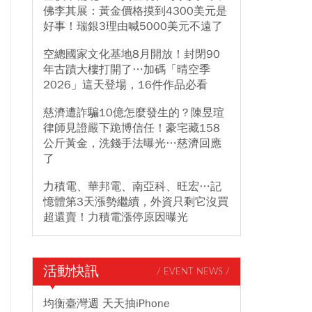
佛李其展：黃金價格摸到4300美元是
好事！瑞銀3理由喊5000美元不遠了
空總國家文化基地8月開放！封閉90
年古蹟大樓打開了…加碼「晴空季
2026」這天登場，16件作品必看
慈濟遭詐騙10億怎麼發生的？陳昱瑄
律師見證嚴下跪博信任！豪宅藏158
公斤黃金，洗錢手法曝光…慈濟回應
了
力積電、華邦電、南亞科、旺宏…記
憶體第3天漲勢繼續，外資只剩它沒買
超還賣！力積電漲停原因曝光
活動快訊
/ EVENT NEWS /
均衡臺灣週 天天抽iPhone