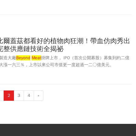
比爾蓋茲都看好的植物肉狂潮！帶血仿肉秀出
完整供應鏈技術全揭祕
製造大廠
Beyond
Meat
掛牌上市， IPO（首次公開募股）募集到約二億
大漲一六三％，上市以來公司市值更一度超過一二○億美元。
2
3
4
»