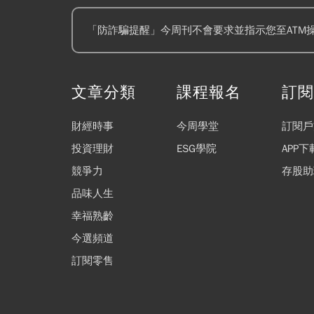
「防詐騙提醒」今周刊不會要求並指示您至ATM
文章分類
課程報名
訂
財經時事
今周學堂
訂閱戶
投資理財
ESG學院
APP下
競爭力
存股助
品味人生
幸福熟齡
今選頻道
訂閱零售