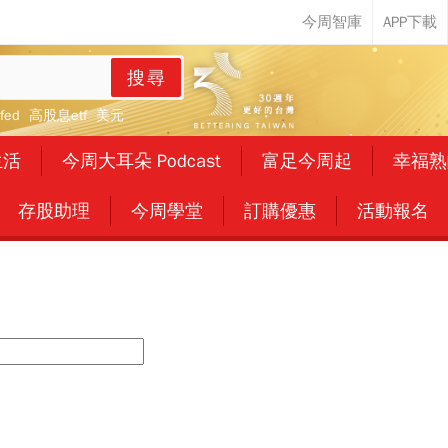
搜尋
fed
高股息etf
美元
生活
今周大耳朵 Podcast
富足今周起
幸福熟
存股助理
今周學堂
訂購優惠
活動報名