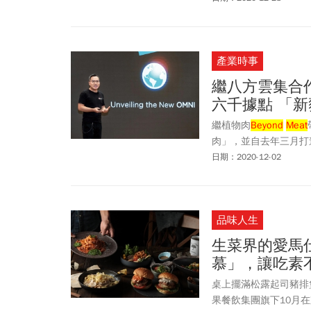
項展店計畫？
產業時事
繼八方雲集合作
六千據點 「
繼植物肉
Beyond
Meat
肉」，並自去年三月打
日期：2020-12-02
品味人生
生菜界的愛馬
慕」，讓吃素
桌上擺滿松露起司豬排
果餐飲集團旗下10月在