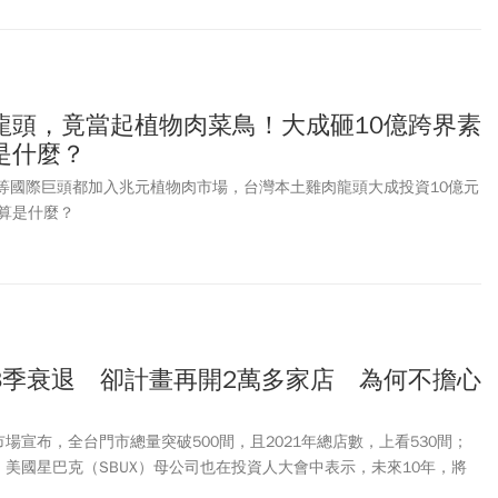
龍頭，竟當起植物肉菜鳥！大成砸10億跨界素
是什麼？
等國際巨頭都加入兆元植物肉市場，台灣本土雞肉龍頭大成投資10億元
算是什麼？
3季衰退 卻計畫再開2萬多家店 為何不擔心
場宣布，全台門市總量突破500間，且2021年總店數，上看530間；
，美國星巴克（SBUX）母公司也在投資人大會中表示，未來10年，將
奇的是，截至上季，星巴克營收已連續3季衰退，為何選在此時，啟動這