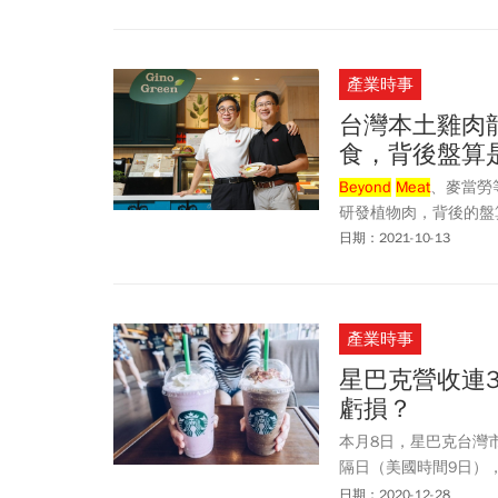
產業時事
台灣本土雞肉
食，背後盤算
Beyond
Meat
、麥當勞
研發植物肉，背後的盤
日期：2021-10-13
產業時事
星巴克營收連
虧損？
本月8日，星巴克台灣市
隔日（美國時間9日）
展店逾2萬家。令人好
日期：2020-12-28