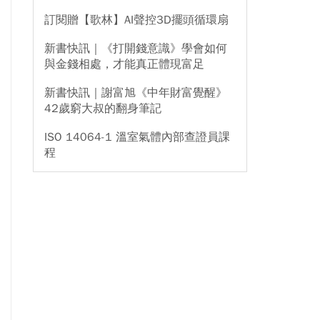
訂閱贈【歌林】AI聲控3D擺頭循環扇
新書快訊｜《打開錢意識》學會如何
與金錢相處，才能真正體現富足
新書快訊｜謝富旭《中年財富覺醒》
42歲窮大叔的翻身筆記
ISO 14064-1 溫室氣體內部查證員課
程