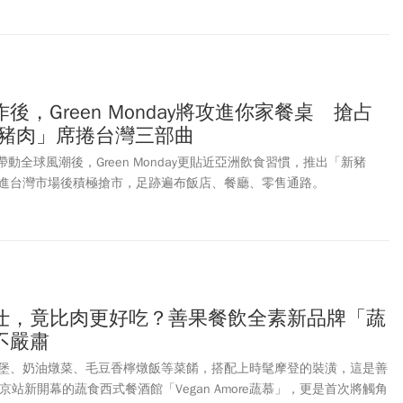
後，Green Monday將攻進你家餐桌 搶占
新豬肉」席捲台灣三部曲
帶動全球風潮後，Green Monday更貼近亞洲飲食習慣，推出「新豬
進台灣市場後積極搶市，足跡遍布飯店、餐廳、零售通路。
仕，竟比肉更好吃？善果餐飲全素新品牌「蔬
不嚴肅
堡、奶油燉菜、毛豆香檸燉飯等菜餚，搭配上時髦摩登的裝潢，這是善
京站新開幕的蔬食西式餐酒館「Vegan Amore蔬慕」，更是首次將觸角