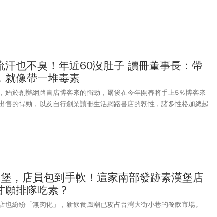
。
流汗也不臭！年近60沒肚子 讀冊董事長：帶
，就像帶一堆毒素
，始於創辦網路書店博客來的衝勁，爾後在今年開春將手上5％博客來
出售的悍勁，以及自行創業讀冊生活網路書店的韌性，諸多性格加總起
模樣與他聯想在一起。
漢堡，店員包到手軟！這家南部發跡素漢堡店
甘願排隊吃素？
店也紛紛「無肉化」，新飲食風潮已攻占台灣大街小巷的餐飲市場。