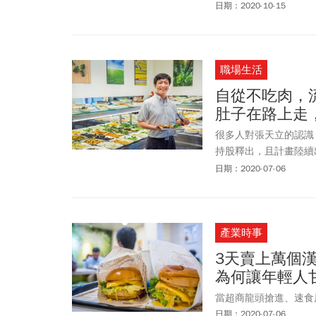
由中式延伸至異國料理
日期：2020-10-15
職場生活
自從不吃肉，
肚子在路上走
很多人對張天立的認識
持股釋出，且計畫陸續
來，很難將吃素的平和
日期：2020-07-06
產業時事
3天賣上萬個
為何讓年輕人
當超商龍頭搶進、速食
日期：2020-07-06