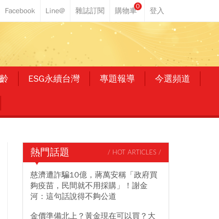
0
齡
ESG永續台灣
專題報導
今選頻道
熱門話題
/ HOT ARTICLES /
慈濟遭詐騙10億，蔣萬安稱「政府買
夠疫苗，民間就不用採購」！謝金
河：這句話說得不夠公道
金價準備北上？黃金現在可以買？大