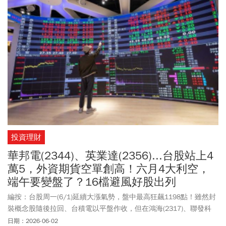
投資理財
華邦電(2344)、英業達(2356)...台股站上4
萬5，外資期貨空單創高！六月4大利空，
端午要變盤了？16檔避風好股出列
編按：台股周一(6/1)延續大漲氣勢，盤中最高狂飆1198點！雖然封
裝概念股隨後拉回、台積電以平盤作收，但在鴻海(2317)、聯發科
(2454)撐盤，以及AI伺服器四雄——廣達(2382)、緯創(3231)、華碩
日期：2026-06-02