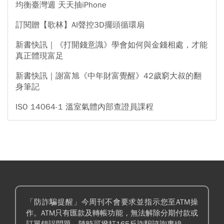
均衡臺灣週 天天抽iPhone
訂閱贈【歌林】AI聲控3D擺頭循環扇
新書快訊｜《打開錢意識》學會如何與金錢相處，才能
真正體現富足
新書快訊｜謝富旭《中年財富覺醒》42歲窮大叔的翻
身筆記
ISO 14064-1 溫室氣體內部查證員課程
「防詐騙提醒」今周刊不會要求並指示您至ATM操
作。ATM只有匯款及轉帳功能，無法解除分期付款或
訂單錯誤問題。隨時可撥打165反詐騙諮詢專線。