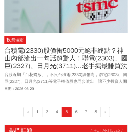
投資理財
台積電(2330)股價衝5000元絕非終點？神
山內部流出一句話超驚人！聯電(2303)、國
巨(2327)、日月光(3711)...老手揭最賺買法
台股近期「百花齊放」，不只台積電(2330)續創高，聯電(2303)、國
巨(2327)、日月光(3711)等電子權值股也同步噴出，讓不少投資人開
始思考：「現在到底還能不能追？」曾擔任群益馬拉松、復華中小
日期：2026-05-29
基金的經理人，鈞弘資本執行長沈萬鈞在財經節目《鈔錢部署》中
直言，現在法人早就不再只看大盤點數，而是聚焦AI、成熟製程與先
進封裝帶來的新一波產業重估。他更點名，台積電股價衝5000元
«
1
3
4
5
6
7
8
»
「絕對不是終點」、聯電適合短線操作，而日月光將成為下一波封
測大贏家。
熱門話題
/ HOT ARTICLES /