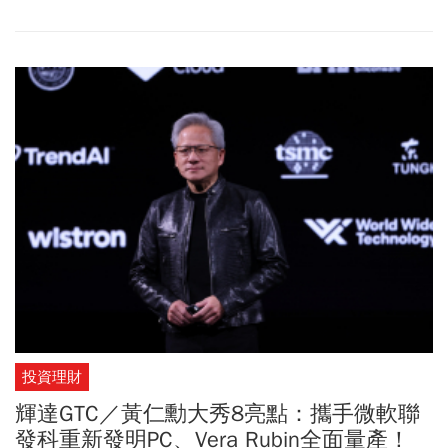
(2357)、英業達(2356)集體強勢漲停的攻勢下，終場大漲604點，以
45337點歷史高位作收。不過，周一成交量縮減至14770億元，比上
個交易日大減3428億元，呈現「價漲量縮」的格局。值得注意的
是，外資今天玩起神祕的「兩手策略」。現貨部分大舉買超368.1億
元（連二買），但期貨大台空單卻暴增3978口，總未平倉量高達
64673口，創下歷史新高紀錄；小台期貨也轉為2249口空單。外資
「現貨追高、期貨拼命放空」，配合期貨高達698點的正價差，究竟
是為了鎖定利潤套利，還是預防回檔避險？仍需時間觀察。所幸投
信今天也跟進買超64.7億元，土洋法人同步偏多，短線仍有利台股
繼續挑戰新高。
投資理財
輝達GTC／黃仁勳大秀8亮點：攜手微軟聯
發科重新發明PC、Vera Rubin全面量產！