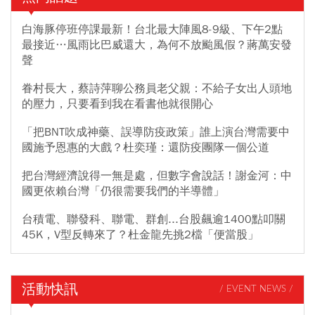
白海豚停班停課最新！台北最大陣風8-9級、下午2點
最接近…風雨比巴威還大，為何不放颱風假？蔣萬安發
聲
眷村長大，蔡詩萍聊公務員老父親：不給子女出人頭地
的壓力，只要看到我在看書他就很開心
「把BNT吹成神藥、誤導防疫政策」誰上演台灣需要中
國施予恩惠的大戲？杜奕瑾：還防疫團隊一個公道
把台灣經濟說得一無是處，但數字會說話！謝金河：中
國更依賴台灣「仍很需要我們的半導體」
台積電、聯發科、聯電、群創...台股飆逾1400點叩關
45K，V型反轉來了？杜金龍先挑2檔「便當股」
活動快訊
/ EVENT NEWS /