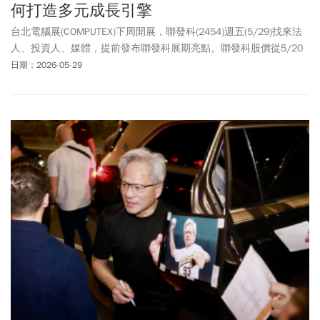
何打造多元成長引擎
台北電腦展(COMPUTEX)下周開展，聯發科(2454)週五(5/29)找來法
人、投資人、媒體，提前發布聯發科展期亮點。聯發科股價從5/20
最低3100元，5/27直奔4690元只花5天就飆漲5成，漲多後稍微修
日期：2026-05-29
正，週五股價收在4310元，下跌100元或2.27%，不過，市場多仍正
面看待聯發科後市，甚至喊出目標價上看5922元。聯發科瞄準邊緣
到雲端的多元成長引擎，預估在運算、通訊、多媒體領域，將有超
過2000億美元的總體潛在市場，聯發科總經理陳冠州說，「聯發科
將全面蛻變，從手機為核心業務，轉型為多元成長引擎驅動的AI晶片
公司。」