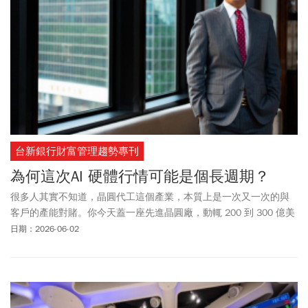
台新銀行財富管理趨勢專刊
為何這次AI 硬體行情可能是個長週期？
很多人其實不知道，晶圓代工這個產業，本質上是一次又一次的與
客戶的產能對賭。你今天蓋一座先進晶圓廠，動輒 200 到 300 億美
元，不是明年就能回本，而是賭兩到四年後，市場還需要這些產
日期：2026-06-02
能。問題是，半導體最殘酷的地方就在於：需求高峰時，全世界都
會同時失去理智。