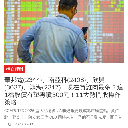
都明顯成長。其中，00891近期不僅創下配息紀錄並強勢填息，成分
股中更有近9成屬於高度參與台積電供應鏈的「積友友」，其中30檔
成分股有24檔涵蓋於AI三層架構中，具備高度集中卻分散風險的優
勢。法人建議，投資人若想掌握台灣步上AI黃金十年的機遇，可透過
定期定額或分批存零股的方式，布局具備高含「積」（台積電）與
高含「發」（聯發科）成分的半導體ETF，不僅能一次掌握AI產業鏈
的成長紅利，更能有效降低單一個股的短期震盪風險。
投資理財
華邦電(2344)、南亞科(2408)、欣興
(3037)、鴻海(2317)...現在買誰肉最多？這
1檔股價有望再噴300元！11大熱門股操作
策略
COMPUTEX 2026 盛大登場後，AI概念股再度成為市場焦點。黃仁
勳、蘇姿丰、陳立武三位 CEO 同時來台，爭的不是曝光度，而是台
積電的
CoWoS
產能、ODM 的整櫃系統製造、以及高階 ABF 載板的
日期：2026-05-30