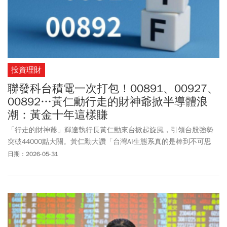
投資理財
聯發科台積電一次打包！00891、00927、
00892…黃仁勳行走的財神爺掀半導體浪
潮：黃金十年這樣賺
「行走的財神爺」輝達執行長黃仁勳來台掀起旋風，引領台股強勢
突破44000點大關。黃仁勳大讚「台灣AI生態系真的是棒到不可思
議」，並透露輝達每年在台支出已達1000億美元，正朝1500億美元
日期：2026-05-31
邁進。在AI基礎建設需求持續爆發的帶動下，台積電與半導體供應鏈
成為台股衝鋒的領頭羊。對於想參與這波行情的投資人，涵蓋半導
體上中下游的半導體ETF成為科技股最強主線，吸引大量零股族搶
進，準備迎接台灣半導體產業的「AI黃金十年」。根據集保與
CMoney最新統計，今年以來多檔半導體ETF的零股人數呈現爆發性
成長，包括00891、00927、00892、00947、00904等總受益人數