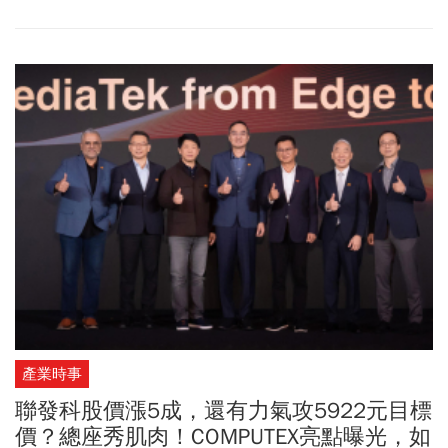
配額。 不過，當展覽熱度退去，真正能持續受惠 AI 伺服器與ASIC趨
勢的公司到底有哪些？資深分析師陳榮華點名鴻海（2317）、緯創
（3231）、欣興（3037）等將是未來兩年最具爆發力的AI核心受惠
股。相較之下，南亞（1303）、台玻（1802）則可能在COMPUTEX
後面臨資金退潮壓力，為什麼呢？
產業時事
聯發科股價漲5成，還有力氣攻5922元目標
價？總座秀肌肉！COMPUTEX亮點曝光，如