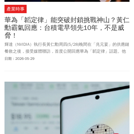
產業時事
華為「韜定律」能突破封鎖挑戰神山？黃仁
勳霸氣回應：台積電早領先10年，不是威
脅！
輝達（NVIDIA）執行長黃仁勳周四(5/28)晚間在「兆元宴」的供應鏈
餐敘之後，接受媒體聯訪，首度公開回應華為「韜定律」話題。他
認為「這對華為來說是突破，讓電晶體數量增加2倍、3倍甚至4倍，
日期：2026-05-29
但依然對台積電不是威脅」，強調台積電和台灣早已領先相關技術
超過10年。黃仁勳表示，華為透過晶粒堆疊（Die Stacking）、3D封
裝與混合鍵合（Hybrid Bonding）技術，確實能在不縮小半導體製程
線寬的情況下，讓電晶體數量增加2倍、3倍甚至4倍，「是一項很好
技術，也是華為重要突破。」不過他強調，台積電早在近10年前，
就深耕相關領域，包括：
CoWoS
、SoIC等先進封裝技術，目前技術
能力仍相當領先。究竟中國華為「韜（τ）定律 」是什麼？專家與外
界如何看待這項新技術？請看《今周刊》一文整理。