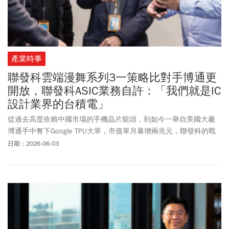
產業時事
聯發科雲端漫舞系列3一策略比對手博通更
開放，聯發科ASIC業務自許：「我們就是IC
設計業界的台積電」
從過去高度依賴中國市場的手機晶片龍頭，到如今一舉自美國大廠
博通手中奪下Google TPU大單，市值單月暴增兩兆元，聯發科的戰
場，已從邊緣AI殺入雲端AI的核心，也完成自我蛻變與轉型。
日期：2026-06-03