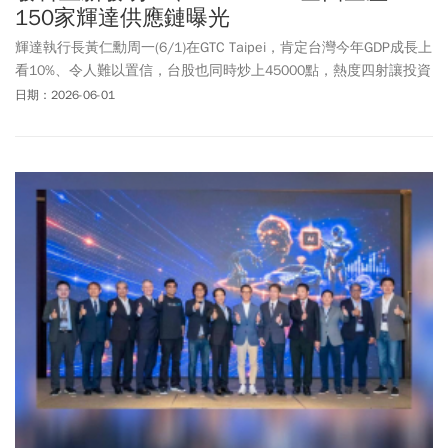
150家輝達供應鏈曝光
輝達執行長黃仁勳周一(6/1)在GTC Taipei，肯定台灣今年GDP成長上
看10%、令人難以置信，台股也同時炒上45000點，熱度四射讓投資
人驚訝不已。黃仁勳不但讚嘆帶著父母回家真好、「謝謝台灣」，
日期：2026-06-01
為此演講作結，也為COMPUTEX開場。黃仁勳會中一口氣拋出
NVIDIA及AI產業界的8大重磅宣布，從AI晶片、全新CPU、企業AI代
理工具包，到PC再造、自駕車、人形機器人，全面宣示代理式AI時
代正式到來。黃仁勳更宣示NVIDIA不只是GPU、系統公司，而是真正
成為一家基礎設施公司，並強調NVIDIA將幫助大家創造最大收入、
最大利潤，也能盡快達成目標。