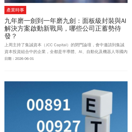
產業時事
九年磨一劍到一年磨九劍：面板級封裝與AI
解決方案啟動新戰局，哪些公司正蓄勢待
發？
上周主持了集誠資本（JCC Capital）的閉門論壇，會中邀請到集誠
資本投資組合中的企業，全都是半導體、AI、自動化及機器人等國內
外優質企業，其中討論到不少關鍵議題，尤其是面板級封裝（PLP）
日期：2026-06-01
及整合各種技術的AI解決方案，將是接下來市場發展的重頭戲，與各
位分享這些大趨勢。