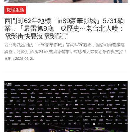
職場生活
西門町62年地標「in89豪華影城」5/31歇
業，「最雷第9廳」成歷史…老台北人嘆：
電影街快要沒電影院了
西門町武昌街的「in89豪華影城」官網5/20宣布，因公司經營策略
調整，將於月底(5/31)正式結束營業，並感謝大眾長期陪伴與支持！
消息一出讓大批影迷震撼也不捨，感嘆西門町電影街影院又少一
日期：2026-05-21
間！「西門in89豪華影城」前身是老牌戲院「豪華大戲院」，陪伴
無數台北人走過62年光陰歲月。「西門in89豪華影城」正式歇業
後，武昌街目前僅剩「樂聲影城」一間影院。「西門電影街」是否
會真正走入歷史？外界都在關注！