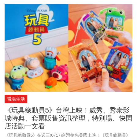
有日本全新搞笑綜藝節目《THE ONE SHOT》，準備搶攻暑假追劇熱
潮！7-8月Netflix、
Disney
+有哪些新作？共10部最值得期待的強檔新
作一次整理。
職場生活
《玩具總動員5》台灣上映！威秀、秀泰影
城特典、套票販售資訊整理，特別場、快閃
店活動一文看
《玩具總動員5》在週三(6/17)台灣搶先美國上映！《玩具總動員》