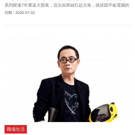
系列睽違7年重返大螢幕，這次由翠絲扛起主角，描述因平板電腦的
出現造成玩具們的危機，貼近生活又能夠引起大人省思的劇情，首
日期：2026-07-02
映就獲得好評！各大電影院紛紛祭出首周上映特典、限定套票、特
別場次等，讓影迷們除了可以把限量海報帶回家，還能加購喜愛的
周邊商品。《今周刊》本文一文整理《玩具總動員5》各影城特典套
票及北中南快閃店活動，粉絲們別錯過了！
職場生活