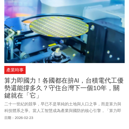
產業時事
算力即國力！各國都在拚AI，台積電代工優
勢還能撐多久？守住台灣下一個10年，關
鍵就在「它」
二十一世紀的競爭，早已不是單純的土地與人口之爭，而是算力與
科技體系之爭。當人工智慧成為產業與國防的核心引擎，「算力即
國力」不再只是口號，而是各國政策布局的真實寫照。對台灣而
日期：2026-02-23
言，半導體與AI算力不僅是產業優勢，更是國家安全與國際地位的基