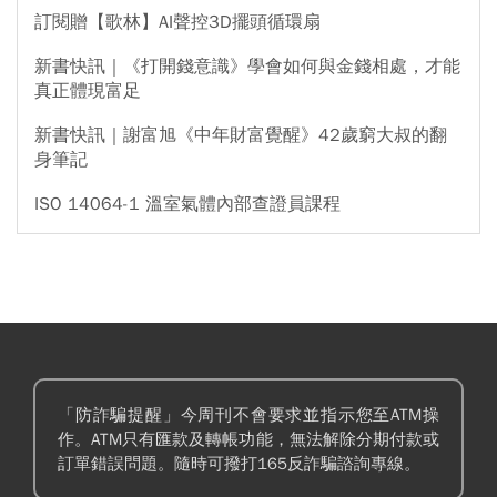
訂閱贈【歌林】AI聲控3D擺頭循環扇
新書快訊｜《打開錢意識》學會如何與金錢相處，才能
真正體現富足
新書快訊｜謝富旭《中年財富覺醒》42歲窮大叔的翻
身筆記
ISO 14064-1 溫室氣體內部查證員課程
「防詐騙提醒」今周刊不會要求並指示您至ATM操
作。ATM只有匯款及轉帳功能，無法解除分期付款或
訂單錯誤問題。隨時可撥打165反詐騙諮詢專線。