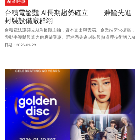
產業時事
台積電驚豔 AI長期趨勢確立 ——兼論先進
封裝設備廠群翊
台積電法說確立AI為長期主軸，資本支出與雲端、企業端需求擴張，
帶動半導體與算力供應鏈受惠。群翊憑先進封裝與熱處理技術切入AI
與玻璃基板趨勢，毛利率攀升、訂單滿載，成為受惠指標。
日期：2026-01-28