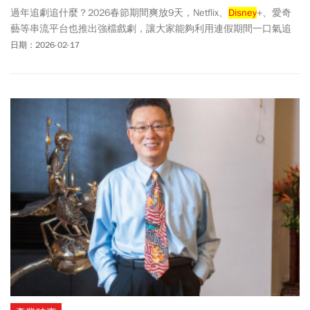
過年追劇追什麼？2026春節期間爽放9天，Netflix、
Disney
+、愛奇
藝等串流平台也推出強檔戲劇，讓大家能夠利用連假期間一口氣追
完熱播電影、戲劇，就連YouTube上也推出好幾檔24小時馬拉松式
日期：2026-02-17
直播，過年必看影集、電影一次看！