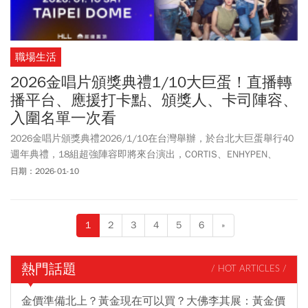
職場生活
2026金唱片頒獎典禮1/10大巨蛋！直播轉
播平台、應援打卡點、頒獎人、卡司陣容、
入圍名單一次看
2026金唱片頒獎典禮2026/1/10在台灣舉辦，於台北大巨蛋舉行40
週年典禮，18組超強陣容即將來台演出，CORTIS、ENHYPEN、
IVE、BLACKPINK人氣成員Jennie、安孝燮、邊佑錫、宋仲基、男神
日期：2026-01-10
許光漢以及天后蔡依林也會出席。想看金唱片直播轉播？唯二平台
包括
Disney
+線上直播 、TVBS歡樂台轉播，在1/10 16點起，邀請粉
絲一起參與金唱片頒獎典禮。屆時除了可以近距離看到偶像，大巨
1
2
3
4
5
6
»
蛋也設有藝人專屬打卡柱與應援旗幟，北捷還會輪流播放CORTIS、
ENHYPEN、Stray Kids、 LE SSERAFIM的應援影片與錄音，打卡拍
照千萬別錯過。今周刊一文整理頒獎嘉賓、演出陣容、入圍名單、
熱門話題
/ HOT ARTICLES /
直播平台、售票平台、票價座位圖、金唱片Q&A等相關資訊懶人
包。
金價準備北上？黃金現在可以買？大佛李其展：黃金價