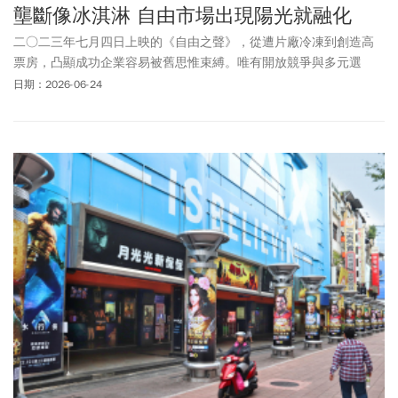
壟斷像冰淇淋 自由市場出現陽光就融化
二○二三年七月四日上映的《自由之聲》，從遭片廠冷凍到創造高
票房，凸顯成功企業容易被舊思惟束縛。唯有開放競爭與多元選
擇，才能讓被忽視的機會獲得市場驗證，避免創新被扼殺。
日期：2026-06-24