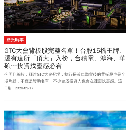
產業時事
GTC大會背板股完整名單！台股15檔王牌、
還有這所「頂大」入榜，台積電、鴻海、華
碩…投資找靈感必看
今周刊編按：輝達GTC大會登場，執行長黃仁勳背後的背板股也是全
場焦點，不僅是贊助名單，不少台股投資人也會在裡面找靈感。這
次共有15家台灣廠商入列，而大學部分，則是看到國立清華大學
日期：2026-03-17
National Tsing Hua University！觀察「台灣供應鏈」 從護國神山台
積電(TSMC)，到硬體製造的中流砥柱鴻海(Foxconn)、廣達
(Quanta)、緯創(Wistron)，以及品牌大廠華碩(ASUS)與技嘉
(GIGABYTE)，都在看板中核心位置。