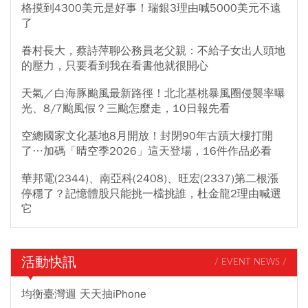
格摸到4300美元是好事！瑞銀3理由喊5000美元不遠
了
眷村長大，蔡詩萍聊公務員老父親：不給子女出人頭地
的壓力，只要看到我在看書他就很開心
天氣／白海豚颱風最新路徑！北北基桃暴風圈侵襲率曝
光、8/7颱風假？三颱怎麼走，10日報先看
空總國家文化基地8月開放！封閉90年古蹟大樓打開
了…加碼「晴空季2026」這天登場，16件作品必看
華邦電(2344)、南亞科(2408)、旺宏(2337)第二根漲
停穩了？記憶體股只能挑一檔挑誰，杜金龍2理由喊選
它
活動快訊
/ EVENT NEWS /
均衡臺灣週 天天抽iPhone