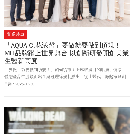
產業時事
「AQUA C.花漾皙」要做就要做到頂規！
MIT品牌躍上世界舞台 以創新研發開創美業
生醫新高度
「要做，就要做到頂規！」如何從市面上琳瑯滿目的肌膚、健康、
體態產品中脫穎而出？總經理徐嫚莉點出，從生醫代工廠起家到創
立自有品牌，榮獲多項國際專利技術背書，與實驗室扎實的技術
日期：2026-07-30
力，加上足量添加高效成分、安全至上、低敏有感的消費體驗，以
「頂規、有感、高效、安全」為品牌核心理念，才能站穩MIT舞台，
並且開始被世界看見。