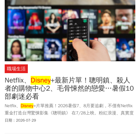
職場生活
Netflix、
Disney
+最新片單！聰明鎮、殺人
者的購物中心2、毛骨悚然的戀愛…暑假10
部劇迷必看
Netflix、
Disney
+片單推薦！2026暑假7、8月要追劇，不僅有Netflix
重金打造台灣驚悚影集《聰明鎮》 在7/28上映。粉紅浪漫、真實度
極高的戀愛實境節目《母胎單身戀愛大作戰2》7/7強勢回歸。上線
日期：2026-07-29
後截至7月第3週，已登上「TV-OTT非戲劇話題性第1名」。至於
Disney
+ 在7/22祭出經典IP續作《殺人者的購物中心》第二季、8月