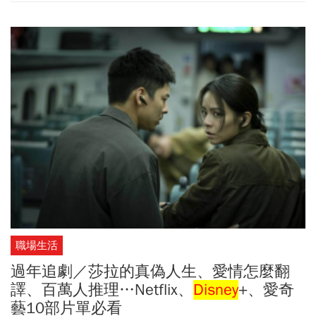
石。在這樣的時代轉折點，我們是否應該更有意識地運用國家力
量，支持特定關鍵產業，打造下一個世代的核心競爭力？答案，恐
怕是肯定的。
職場生活
過年追劇／莎拉的真偽人生、愛情怎麼翻
譯、百萬人推理…Netflix、
Disney
+、愛奇
藝10部片單必看