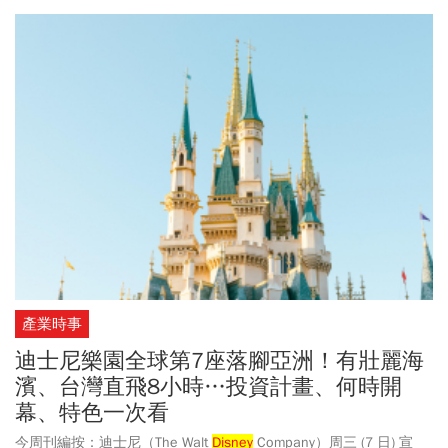
友等級的升級秘訣，以及多項期間限定的加碼活動，像是台鐵購票
最高30%回饋、壽星專屬優惠等。同時，也將為您盤點「玩數位」、
「趣旅行」、「集精選」與「樂饗購」等權益方案的最新通路調
整，助您輕鬆刷出最高優惠！
產業時事
迪士尼樂園全球第7座落腳亞洲！有壯麗海
濱、台灣直飛8小時…投資計畫、何時開
幕、特色一次看
今周刊編按：迪士尼（The Walt
Disney
Company）周三 (7 日) 宣