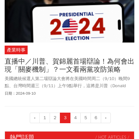
產業時事
直播中／川普、賀錦麗首場辯論！為何會出
現「關麥機制」？一文看兩黨攻防策略
美國總統候選人第二場辯論大會將在美國時間周二（9/10）晚間9
點、台灣時間週三（9/11）上午9點舉行，這將是川普（Donald
Trump）與賀錦麗（Kamala Harris）的首次對決。該場辯論將在美國
日期：2024-09-10
廣播公司（ABC）播出，並在ABC News Live、
Disney
+及Hulu平台上
串流直播。
«
1
2
3
4
5
6
»
熱門話題
/ HOT ARTICLES /