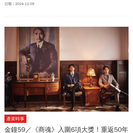
年12月15日從新加坡正式啟航。迪士尼郵輪全新「迪士尼探險號」
日期：2024-12-09
排水量達20.8萬噸，共有2,111間艙房，最多可服務6,700位旅客，
船上規劃7大主題區域，適合大小朋友參加。可樂旅遊表示，「迪士
尼探險號」還沒開賣，在網路訂單需求已超過8千人次，其中以含兒
童的家庭客及迪士尼粉絲為最大宗，主要需求房型是陽台房及套
房。
產業時事
金鐘59／《商魂》入圍6項大獎！重返50年