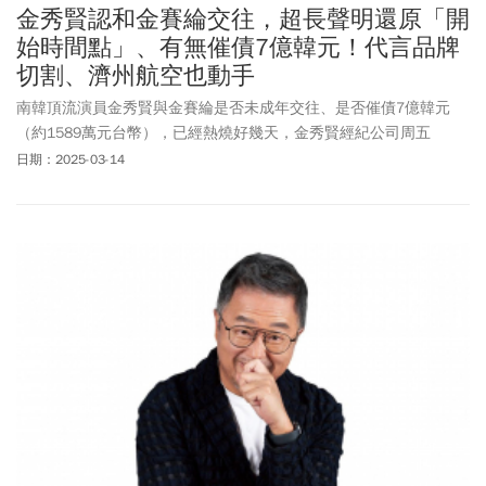
金秀賢認和金賽綸交往，超長聲明還原「開
始時間點」、有無催債7億韓元！代言品牌
切割、濟州航空也動手
南韓頂流演員金秀賢與金賽綸是否未成年交往、是否催債7億韓元
（約1589萬元台幣），已經熱燒好幾天，金秀賢經紀公司周五
（3/14）終於發表官方立場表示，金秀賢與已故金賽綸之間的過去
日期：2025-03-14
戀情是真實的，但並非在他們未成年時期。 金秀賢早前雖然極力否
認金賽綸家人的相關主張，但在親密吻照、簡訊等證據曝光後，代
言也開始默默下架，目前金秀賢身上的代言包括大型超市
Homeplus、新韓銀行、連鎖烘焙店TOUS les JOURS、化妝品牌
Dinto、服飾品牌EiDER、家電品牌CUCKOO、餐飲品牌Shabu All
Day，以及高奢品牌PRADA、Jo Malone等。其中Dinto在11日就表示
已暫停所有與代言人相關的所有活動，Shabu All Day、EiDER、
Homeplus也都已經撤掉相關網站上金秀賢的照片。甚至連10年前曾
與金秀賢合作過的濟州航空，也被媒體發現已悄悄將金秀賢當時拍
的廣告轉為非公開。