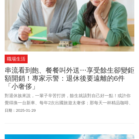
職場生活
串流看到飽、餐餐叫外送…享受餘生卻變鉅
額開銷！專家示警：退休後要遠離的6件
「小奢侈」
對退休族來說，一輩子辛苦打拼，餘生就該對自己好一點！或許你
覺得換一台新車、每年2次出國旅遊太奢侈；那每天一杯精品咖啡、
影音串流平台看到飽、餐點外送，總不會太過份吧？！美國專業理
日期：2025-01-29
財網站GoBankingrate.com卻分析，雖然享受人生無可厚非，但隨著
時間推移，某些「小奢侈」卻可能會變成巨額開支，最終影響你老
後的退休規劃。