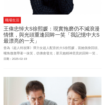
職場生活
王偉忠悼大S徐熙媛：現實拖磨仍不減浪漫
情懷，與光頭重逢回眸一笑「我記憶中大S
最漂亮的一天」
曾為《超人特攻隊》彈力女超人配音的大S徐熙媛，當她側身回頭、
嘴角微翹帶著一抹笑，彷彿會發光；那天她精神奕奕的回眸一笑，
滿滿的幸福喜悅，是我記憶中她最漂亮、最開心的一天。
日期：2025-02-19