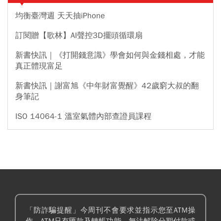
均衡臺灣週 天天抽iPhone
訂閱贈【歌林】AI聲控3D擺頭循環扇
新書快訊｜《打開錢意識》學會如何與金錢相處，才能
真正體現富足
新書快訊｜謝富旭《中年財富覺醒》42歲窮大叔的翻
身筆記
ISO 14064-1 溫室氣體內部查證員課程
「防詐騙提醒」今周刊不會要求並指示您至ATM操
作。ATM只有匯款及轉帳功能，無法解除分期付款或