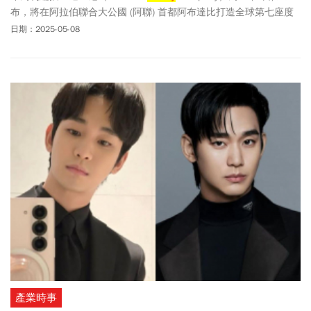
布，將在阿拉伯聯合大公國 (阿聯) 首都阿布達比打造全球第七座度
假區主題樂園，該案與沉浸式娛樂開發商 Miral合作，地點落在亞斯
日期：2025-05-08
島 (Yas Island) 。迪士尼執行長艾格 (Bob Iger) 指出，建造一座樂
園，通常需要花上18個月至2年來設計和規劃，再花約5年時間建
造，目前還沒有決定開幕時間。台灣直飛阿布達比大約需要近9小
時，亞洲能再多一個迪士尼樂園，將讓粉絲們多個選擇。
產業時事