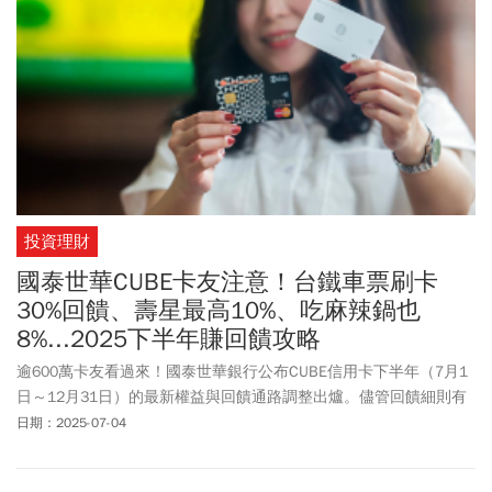
投資理財
國泰世華CUBE卡友注意！台鐵車票刷卡
30%回饋、壽星最高10%、吃麻辣鍋也
8%...2025下半年賺回饋攻略
逾600萬卡友看過來！國泰世華銀行公布CUBE信用卡下半年（7月1
日～12月31日）的最新權益與回饋通路調整出爐。儘管回饋細則有
所變動，但卡片原有的三種權益分級和六大權益方案都將維持不
日期：2025-07-04
變，卡友們仍可享有2%至3.3%不等的小樹點回饋。想知道如何賺到
最高回饋？本文將深入解析CUBE卡下半年的回饋攻略，包括三種卡