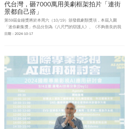
代台灣，砸7000萬用美劇框架拍片「連街
景都自己搭」
第59屆金鐘獎將於本周六（10/19）頒發戲劇類獎項，本屆入圍
「迷你劇集獎」作品分別為《八尺門的辯護人》、《不夠善良的我
們》、《商魂》、《愛愛內含光》、《鹽水大飯店》。其中，台灣
日期：2024-10-17
時代劇《商魂》改編自中保科集團總裁林孝信的著作《大商之
道》，講述其父親林燈，作為台灣第一代企業家，如何在台泥民營
化的過程中起到關鍵作用。除了迷你劇集獎外，《商魂》還有入圍
迷你劇集(電視電影)編劇獎、迷你劇集(電視電影)男配角獎、戲劇類
節目美術設計獎、戲劇類節目造型設計獎以及戲劇類節目視覺特效
獎等技術獎。看似艱深的時代題材，為何能打動台灣觀眾的心？
《商魂》製作人、大聲創意監製高瑞陽，是該劇一步步成型的重要
推手，此次接受《今周刊》專訪，暢談從無到有的心路歷程。