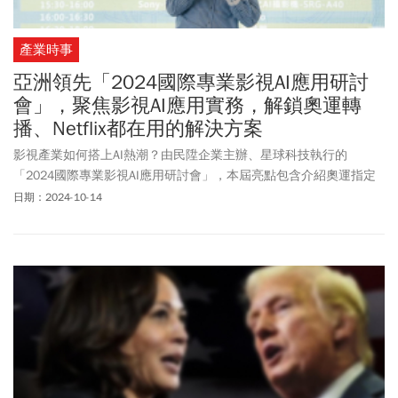
產業時事
亞洲領先「2024國際專業影視AI應用研討
會」，聚焦影視AI應用實務，解鎖奧運轉
播、Netflix都在用的解決方案
影視產業如何搭上AI熱潮？由民陞企業主辦、星球科技執行的
「2024國際專業影視AI應用研討會」，本屆亮點包含介紹奧運指定
專用慢動作重播品牌EVS，及蘋果開發者大會（WWDC）、Netflix、
日期：2024-10-14
Disney
+及Youtube最多訂閱數的Mr.Beast等採用的SNS儲存共享和
遠端剪輯製作解決方案，為影視製播提供了省時、有效又高CP值的
新選擇。