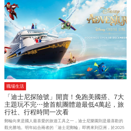
職場生活
「迪士尼探險號」開賣！免跑美國搭、7大
主題玩不完…搶首航團體遊最低4萬起，旅
行社、行程時間一次看
郵輪向來是國人最喜愛的旅遊工具之一，迪士尼樂園則是最喜歡的
觀光勝地。明年結合兩者的「迪士尼郵輪」即將來到亞洲，於2025