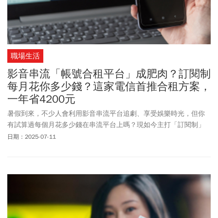
職場生活
影音串流「帳號合租平台」成肥肉？訂閱制
每月花你多少錢？這家電信首推合租方案，
一年省4200元
暑假到來，不少人會利用影音串流平台追劇、享受娛樂時光，但你
有試算過每個月花多少錢在串流平台上嗎？現如今主打「訂閱制」
的時代，想要聽音樂、追劇、看電影、看影片等，每個不同的平台
日期：2025-07-11
都要額外付費訂閱，也讓「合租平台」商機浮現，但合租平台合法
合規嗎？會不會影響使用者的權益呢？