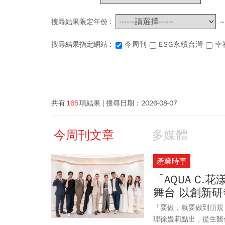
搜尋結果限定年份 :
搜尋結果指定網站 :
今周刊
ESG永續台灣
幸
共有
165
項結果
搜尋日期：
2026-08-07
今周刊文章
多媒體
產業時事
「AQUA C
舞台 以創新
「要做，就要做到頂規
理徐嫚莉點出，從生醫