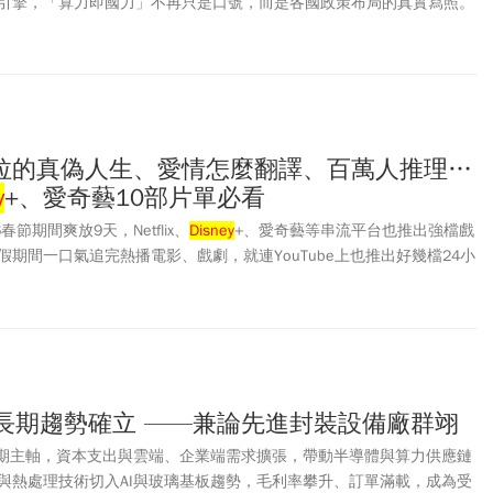
引擎，「算力即國力」不再只是口號，而是各國政策布局的真實寫照。
AI算力不僅是產業優勢，更是國家安全與國際地位的基石。在這樣的時
該更有意識地運用國家力量，支持特定關鍵產業，打造下一個世代的核
是肯定的。
拉的真偽人生、愛情怎麼翻譯、百萬人推理…
y
+、愛奇藝10部片單必看
節期間爽放9天，Netflix、
Disney
+、愛奇藝等串流平台也推出強檔戲
期間一口氣追完熱播電影、戲劇，就連YouTube上也推出好幾檔24小
必看影集、電影一次看！
I長期趨勢確立 ——兼論先進封裝設備廠群翊
長期主軸，資本支出與雲端、企業端需求擴張，帶動半導體與算力供應鏈
與熱處理技術切入AI與玻璃基板趨勢，毛利率攀升、訂單滿載，成為受