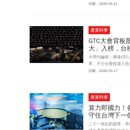
影院又少一間！「西門
日期：2026-05-21
62年光陰歲月。「西
「西門電影街」是否會
產業時事
GTC大會背板
大」入榜，台
今周刊編按：輝達GT
單，不少台股投資人也
國立清華大學National 
日期：2026-03-17
到硬體製造的中流砥柱鴻海(
(ASUS)與技嘉(GIG
產業時事
算力即國力！
守住台灣下一
二十一世紀的競爭，早