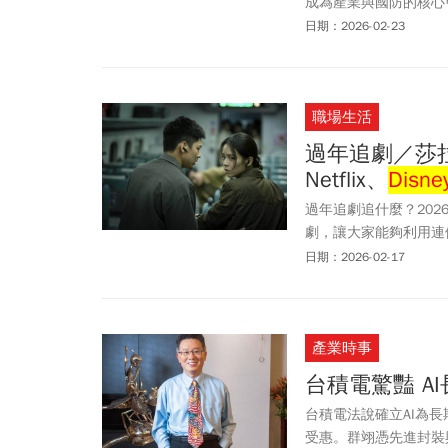
成為產業與國防的核心
對台灣而言，半導體與
日期：2026-02-23
代轉折點，我們是否應
心競爭力？答案，恐怕
職場生活
過年追劇／莎
Netflix、
Disne
過年追劇追什麼？2026春
劇，讓大家能夠利用連假
時馬拉松式直播，過年
日期：2026-02-17
產業時事
台積電驚豔 A
台積電法說確立AI為
受惠。群翊憑先進封裝