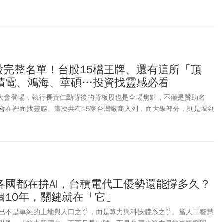
in89豪華影城」前身是老牌戲院「豪華大戲院」，陪伴無數台北人走過
門in89豪華影城」正式歇業後，武昌街目前僅剩「樂聲影城」一間影院。
真正走入歷史？外界都在關注！
股完整名單！台股15檔王牌、還有這所「頂
積電、鴻海、華碩…投資找靈感必看
C大會登場，執行長黃仁勳背後的背板股也是全場焦點，不僅是贊助名
會在裡面找靈感。這次共有15家台灣廠商入列，而大學部分，則是看到
Tsing Hua University！觀察「台灣供應鏈」 從護國神山台積電(TSMC)，
Foxconn)、廣達(Quanta)、緯創(Wistron)，以及品牌大廠華碩
ABYTE)，都在看板中核心位置。
各國都在拚AI，台積電代工優勢還能撐多久？
個10年，關鍵就在「它」
已不是單純的土地與人口之爭，而是算力與科技體系之爭。當人工智慧