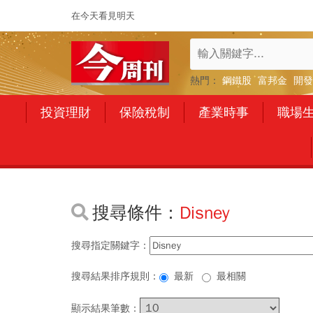
在今天看見明天
熱門：
鋼鐵股
富邦金
開發
投資理財
保險稅制
產業時事
職場
搜尋條件：
Disney
搜尋指定關鍵字：
搜尋結果排序規則：
最新
最相關
顯示結果筆數：