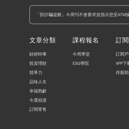
「防詐騙提醒」今周刊不會要求並指示您至ATM
文章分類
課程報名
訂
財經時事
今周學堂
訂閱戶
投資理財
ESG學院
APP下
競爭力
存股助
品味人生
幸福熟齡
今選頻道
訂閱零售