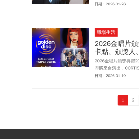
惠指標。
日期：2026-01-28
職場生活
2026金唱片
卡點、頒獎人
2026金唱片頒獎典禮2
即將來台演出，CORTIS
仲基、男神許光漢以及
日期：2026-01-10
上直播 、TVBS歡樂
可以近距離看到偶像，
CORTIS、ENHYPEN
1
2
今周刊一文整理頒獎嘉
Q&A等相關資訊懶人包