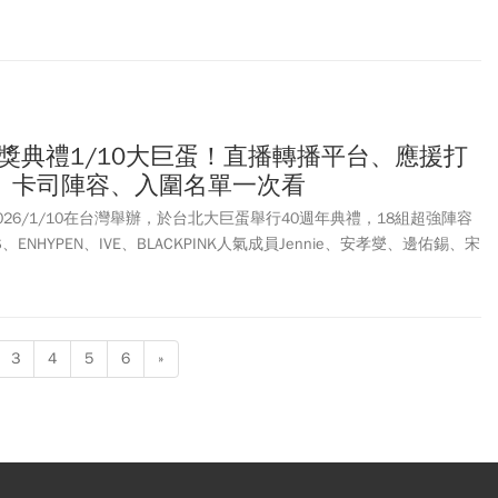
頒獎典禮1/10大巨蛋！直播轉播平台、應援打
、卡司陣容、入圍名單一次看
026/1/10在台灣舉辦，於台北大巨蛋舉行40週年典禮，18組超強陣容
、ENHYPEN、IVE、BLACKPINK人氣成員Jennie、安孝燮、邊佑錫、宋
天后蔡依林也會出席。想看金唱片直播轉播？唯二平台包括
Disney
+線
台轉播，在1/10 16點起，邀請粉絲一起參與金唱片頒獎典禮。屆時除了
大巨蛋也設有藝人專屬打卡柱與應援旗幟，北捷還會輪流播放
、Stray Kids、 LE SSERAFIM的應援影片與錄音，打卡拍照千萬別錯過。
3
4
5
6
»
賓、演出陣容、入圍名單、直播平台、售票平台、票價座位圖、金唱片
。