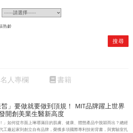
~
福熟齡
名人專欄
書籍
.花漾皙」要做就要做到頂規！ MIT品牌躍上世界
研發開創美業生醫新高度
！」如何從市面上琳瑯滿目的肌膚、健康、體態產品中脫穎而出？總經
代工廠起家到創立自有品牌，榮獲多項國際專利技術背書，與實驗室扎