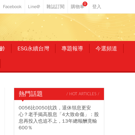
0
齡
ESG永續台灣
專題報導
今選頻道
熱門話題
/ HOT ARTICLES /
0056比0050抗跌，退休領息更安
心？老手揭高股息「4大致命傷」：股
息再投入也追不上，13年總報酬竟輸
600％