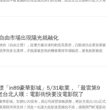
描述因平板電腦的出現造成玩具們的危機，貼近生活又能夠引起大人省
好評！各大電影院紛紛祭出首周上映特典、限定套票、特別場次等，讓
海報帶回家，還能加購喜愛的周邊商品。《今周刊》本文一文整理《玩
典套票及北中南快閃店活動，粉絲們別錯過了！
 自由市場出現陽光就融化
映的《自由之聲》，從遭片廠冷凍到創造高票房，凸顯成功企業容易被
競爭與多元選擇，才能讓被忽視的機會獲得市場驗證，避免創新被扼
標「in89豪華影城」5/31歇業，「最雷第9
老台北人嘆：電影街快要沒電影院了
9豪華影城」官網5/20宣布，因公司經營策略調整，將於月底(5/31)正式
長期陪伴與支持！消息一出讓大批影迷震撼也不捨，感嘆西門町電影街