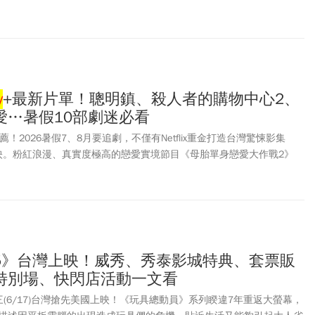
添加高效成分、安全至上、低敏有感的消費體驗，以「頂規、有感、高
理念，才能站穩MIT舞台，並且開始被世界看見。
y
+最新片單！聰明鎮、殺人者的購物中心2、
愛…暑假10部劇迷必看
薦！2026暑假7、8月要追劇，不僅有Netflix重金打造台灣驚悚影集
8上映。粉紅浪漫、真實度極高的戀愛實境節目《母胎單身戀愛大作戰2》
截至7月第3週，已登上「TV-OTT非戲劇話題性第1名」。至於
Disney
+ 在
作《殺人者的購物中心》第二季、8月有日本全新搞笑綜藝節目《THE ONE
劇熱潮！7-8月Netflix、
Disney
+有哪些新作？共10部最值得期待的強
5》台灣上映！威秀、秀泰影城特典、套票販
特別場、快閃店活動一文看
(6/17)台灣搶先美國上映！《玩具總動員》系列睽違7年重返大螢幕，