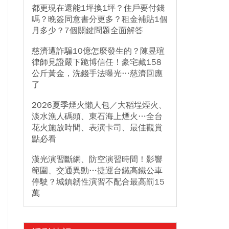
都更現在還能1坪換1坪？住戶要付錢
嗎？晚簽同意書分更多？租金補貼1個
月多少？7個關鍵問題全面解答
慈濟遭詐騙10億怎麼發生的？陳昱瑄
律師見證嚴下跪博信任！豪宅藏158
公斤黃金，洗錢手法曝光…慈濟回應
了
2026夏季煙火懶人包／大稻埕煙火、
淡水漁人碼頭、東石海上煙火…全台
花火施放時間、表演卡司、最佳觀賞
點必看
漢光演習斷網、防空演習時間！影響
範圍、交通異動…捷運台鐵高鐵公車
停駛？城鎮韌性演習不配合最高罰15
萬