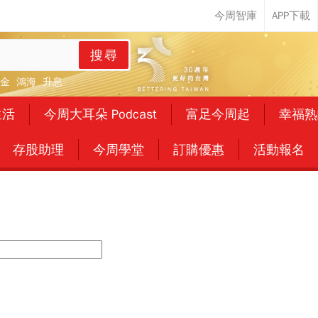
搜尋
金
鴻海
升息
生活
今周大耳朵 Podcast
富足今周起
幸福熟
存股助理
今周學堂
訂購優惠
活動報名