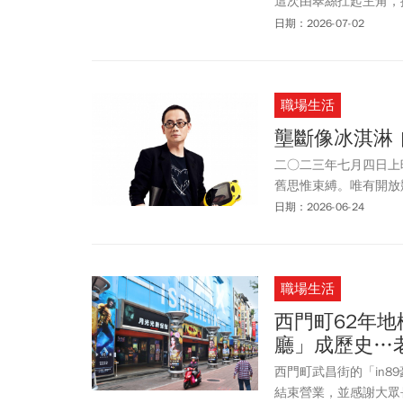
這次由翠絲扛起主角，
思的劇情，首映就獲得
日期：2026-07-02
影迷們除了可以把限量
具總動員5》各影城特
職場生活
壟斷像冰淇淋
二○二三年七月四日上
舊思惟束縛。唯有開放
殺。
日期：2026-06-24
職場生活
西門町62年地
廳」成歷史…
西門町武昌街的「in8
結束營業，並感謝大眾