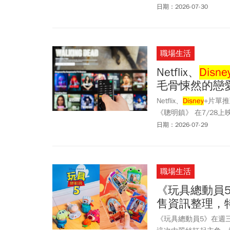
實的技術力，加上足量
日期：2026-07-30
效、安全」為品牌核心
職場生活
Netflix、
Disne
毛骨悚然的戀
Netflix、
Disney
+片單推
《聰明鎮》 在7/2
7/7強勢回歸。上線後
日期：2026-07-29
7/22祭出經典IP續
SHOT》，準備搶攻暑假追
檔新作一次整理。
職場生活
《玩具總動員
售資訊整理，
《玩具總動員5》在週三