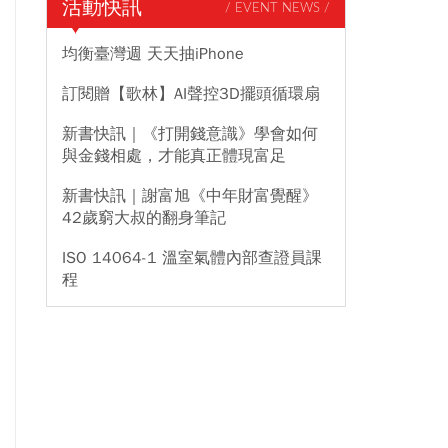
活動快訊
/ EVENT NEWS /
均衡臺灣週 天天抽iPhone
訂閱贈【歌林】AI聲控3D擺頭循環扇
新書快訊｜《打開錢意識》學會如何
與金錢相處，才能真正體現富足
新書快訊｜謝富旭《中年財富覺醒》
42歲窮大叔的翻身筆記
ISO 14064-1 溫室氣體內部查證員課
程