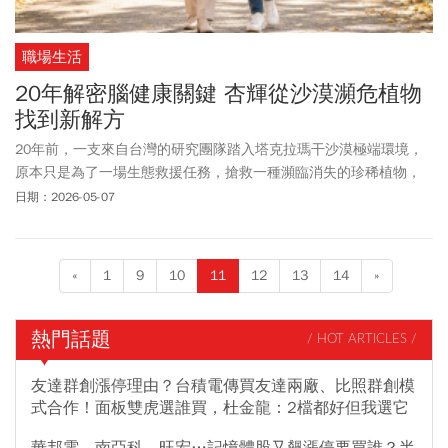
職場生活
20年解密腦健康關鍵 杏輝從沙漠瀕危植物
找到新解方
20年前，一支來自台灣的研究團隊踏入塔克拉瑪干沙漠極端環境，
原本只是為了一場生態救援任務，搶救一種瀕臨消失的珍稀植物，
卻意外開啟了大腦防護研究，更成為日後高齡社會解決腦部退化危
日期：2026-05-07
機的希望之鑰。
«
1
9
10
11
12
13
14
»
熱門話題
/ HOT ARTICLES /
友達群創漲停理由？台積電傳買友達兩廠、比照群創模
式合作！面板雙虎選誰買，杜金龍：2檔都好但我選它
華邦電、南亞科、旺宏…記憶體股又飆漲停要買誰？半