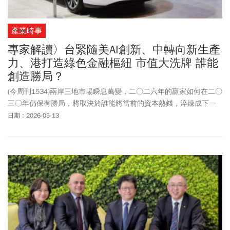
產業時事
專家解讀〉台緊隨美AI創新、中轉向新生產
力、港打造綠色金融樞紐 市值大洗牌 誰能
創造勝局？
(今周刊1534)兩岸三地市場瞬息萬變，二○二六年的贏家如何在二○
三○年仍保有勝局，將取決於誰能將當前的資本熱錢，淬煉成下一
個十年掌握全球產業話語權的能力。
日期：2026-05-13