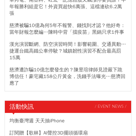
年報勝利組是它！外資買超快6萬張、這檔連砍6.2萬
張
慈濟被騙10億為何5年不報警、錢找到才認？他好奇：
當年財報怎麼編…陳時中背「擋疫苗」黑鍋只求1件事
漢光演習斷網、防空演習時間！影響範圍、交通異動…
捷運台鐵高鐵公車停駛？城鎮韌性演習不配合最高罰
15萬
慈濟遭詐騙10億怎麼發生的？陳昱瑄律師見證嚴下跪
博信任！豪宅藏158公斤黃金，洗錢手法曝光…慈濟回
應了
活動快訊
/ EVENT NEWS /
均衡臺灣週 天天抽iPhone
訂閱贈【歌林】AI聲控3D擺頭循環扇