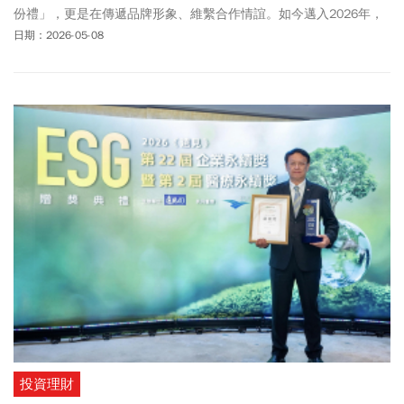
份禮」，更是在傳遞品牌形象、維繫合作情誼。如今邁入2026年，
企業採購禮盒將不再只追求價格，更重視禮盒是否具備「在地特
日期：2026-05-08
色、品味質感、專屬識別」。
投資理財