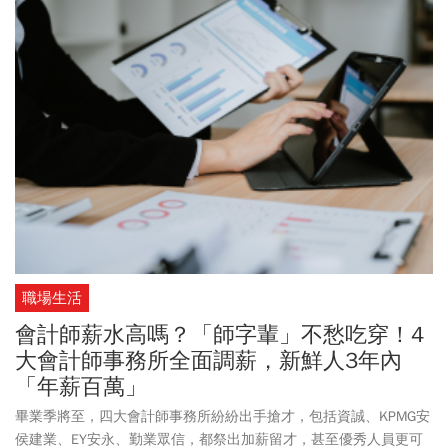
職場生活
會計師薪水高嗎？「師字輩」不愁吃穿！4
大會計師事務所全面調薪，新鮮人3年內
「年薪百萬」
畢業季將至，四大會計師事務所紛紛出手搶才，包括資誠、KPMG安
侯建業、EY安永、勤業眾信，都祭出加薪留才，甚至優秀人員更可