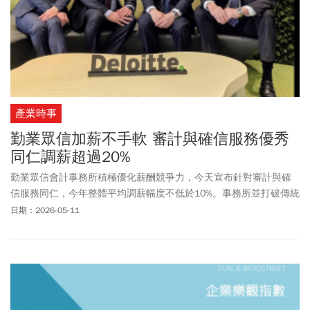
產業時事
勤業眾信加薪不手軟 審計與確信服務優秀
同仁調薪超過20%
勤業眾信會計事務所積極優化薪酬競爭力，今天宣布針對審計與確
信服務同仁，今年整體平均調薪幅度不低於10%。事務所並打破傳統
年資框架，實施彈性升遷與高績效調薪制度，對具潛力與高績效的
日期：2026-05-11
優秀同仁，調薪幅度更可超過20%，展現對頂尖人才的實質重視，並
提供不受年資限制的加速晉升機會。