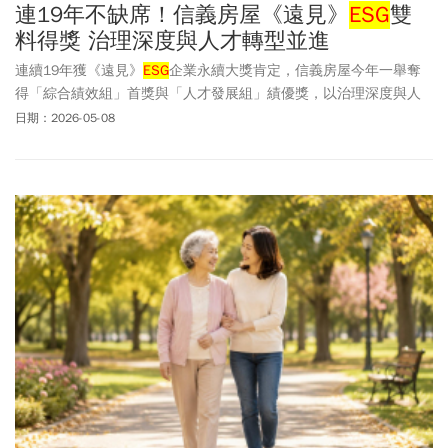
連19年不缺席！信義房屋《遠見》
ESG
雙
料得獎 治理深度與人才轉型並進
連續19年獲《遠見》
ESG
企業永續大獎肯定，信義房屋今年一舉奪
得「綜合績效組」首獎與「人才發展組」績優獎，以治理深度與人
才轉型力雙料出線。
日期：2026-05-08