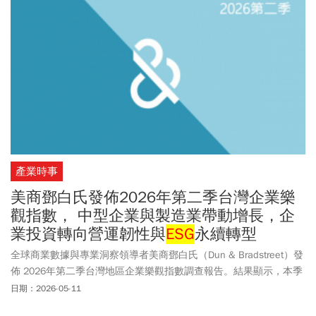
產業時事
美商鄧白氏發佈2026年第二季台灣企業樂
觀指數， 中型企業與製造業帶動增長，企
業投資轉向營運韌性與
ESG
永續轉型
全球商業數據與專業洞察領導者美商鄧白氏（Dun & Bradstreet）發
佈 2026年第二季台灣地區企業樂觀指數調查報告。結果顯示，本季
企業樂觀指數為108 ，較前一季微幅上升1.4%，並較去年同期增長
日期：2026-05-11
6.9%。美商鄧白氏指出，儘管全球景氣展望出現些微波動，且銷售