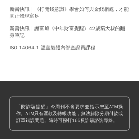
新書快訊｜《打開錢意識》學會如何與金錢相處，才能
真正體現富足
新書快訊｜謝富旭《中年財富覺醒》42歲窮大叔的翻
身筆記
ISO 14064-1 溫室氣體內部查證員課程
「防詐騙提醒」今周刊不會要求並指示您至ATM操
作。ATM只有匯款及轉帳功能，無法解除分期付款或
訂單錯誤問題。隨時可撥打165反詐騙諮詢專線。