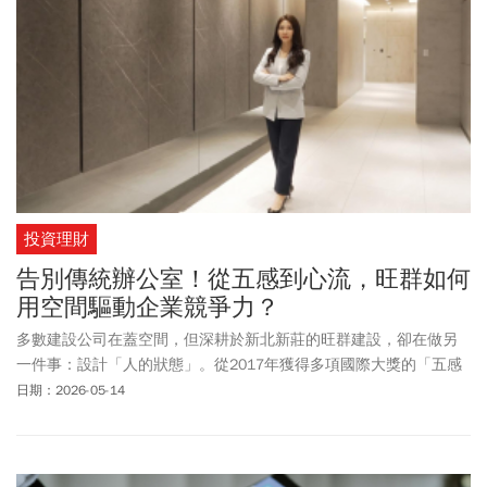
投資理財
告別傳統辦公室！從五感到心流，旺群如何
用空間驅動企業競爭力？
多數建設公司在蓋空間，但深耕於新北新莊的旺群建設，卻在做另
一件事：設計「人的狀態」。從2017年獲得多項國際大獎的「五感
建築」，再到正在進行中的「心流建築」，旺群觀察到，讓人感覺
日期：2026-05-14
舒服已遠遠不夠，真正稀缺的，是穩定的專注力與工作節奏。因
此，在第一個心流廠辦作品「旺群ONE」中，他們盡可能減少設計與
干擾，讓建築回歸本質，幫助人回到最好的狀態。