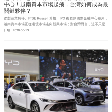
中心！越南資本市場起飛，台灣如何成為最
關鍵夥伴？
從製造業轉移、FTSE Russell 升格、IPO 復甦到國際金融中心布局，
越南資本市場正從邊境市場走向新興市場；對台灣而言，這不只是
投資題目，更是區域金融合作的戰略機會。
日期：2026-05-13