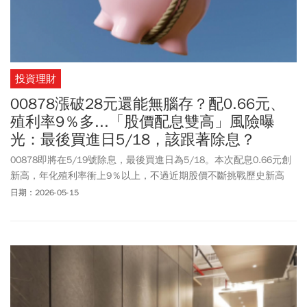
投資理財
00878漲破28元還能無腦存？配0.66元、
殖利率9％多...「股價配息雙高」風險曝
光：最後買進日5/18，該跟著除息？
00878即將在5/19號除息，最後買進日為5/18。本次配息0.66元創
新高，年化殖利率衝上9％以上，不過近期股價不斷挑戰歷史新高
（5/15盤中價格已來到28.45元），讓不少存股族陷入「現在還能不
日期：2026-05-15
能追？」的焦慮。高配息、高股價真的能長期並存嗎？本文從填息
紀錄、配息結構、殖利率變化與進場成本，拆解00878「股價配息雙
高」背後的真實風險，也分析現在滿手、空手，甚至剛買在高檔的
投資人該不該跟著除息。