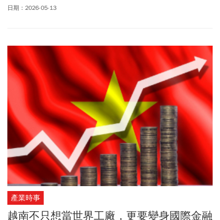
調薪20%，也同步加碼喊出提高新鮮人起薪，且表現優異者，工作2
日期：2026-05-13
至3年內即可達年薪百萬。
產業時事
越南不只想當世界工廠，更要變身國際金融