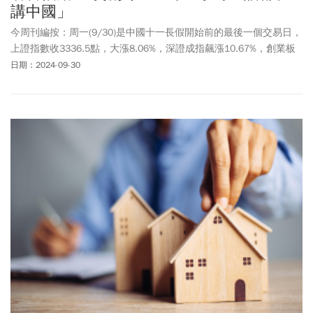
講中國」
今周刊編按：周一(9/30)是中國十一長假開始前的最後一個交易日，
上證指數收3336.5點，大漲8.06%，深證成指飆漲10.67%，創業板
指更是驟漲15.36%，陸股一天成交金額超過11兆元，刷新歷史紀
日期：2024-09-30
錄。中國央行推出的大規模刺激計畫，正在推動陸股飆漲，開盤半
小時滬深成交就超過兆元，創史上最快紀錄，而上證指數5天漲幅已
超過21%。高盛認為，由於害怕錯失行情的心態，國際投資者將進一
步湧入，繼續推升股價。