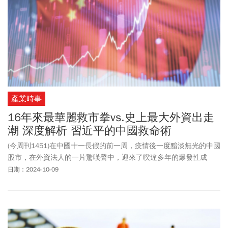
產業時事
16年來最華麗救市拳vs.史上最大外資出走
潮 深度解析 習近平的中國救命術
(今周刊1451)在中國十一長假的前一周，疫情後一度黯淡無光的中國
股市，在外資法人的一片驚嘆聲中，迎來了暌違多年的爆發性成
長。究竟，資本市場對這個全球第二大經濟體的情緒為何如此火
日期：2024-10-09
熱？一劑2008年金融海嘯以來最強的救市猛藥，又是否得以讓中國
經濟擺脫多年的困局，走向復甦的「黎明」？