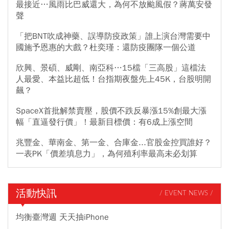
最接近…風雨比巴威還大，為何不放颱風假？蔣萬安發
聲
「把BNT吹成神藥、誤導防疫政策」誰上演台灣需要中
國施予恩惠的大戲？杜奕瑾：還防疫團隊一個公道
欣興、景碩、威剛、南亞科…15檔「三高股」這檔法
人最愛、本益比超低！台指期夜盤先上45K，台股明開
飆？
SpaceX首批解禁賣壓，股價不跌反暴漲15%創最大漲
幅「直逼發行價」！最新目標價：有6成上漲空間
兆豐金、華南金、第一金、合庫金...官股金控買誰好？
一表PK「價差填息力」，為何殖利率最高未必划算
活動快訊
/ EVENT NEWS /
均衡臺灣週 天天抽iPhone