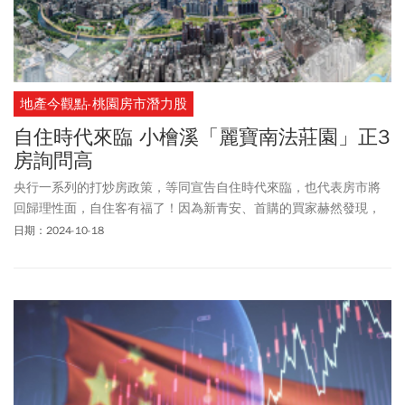
地產今觀點-桃園房市潛力股
自住時代來臨 小檜溪「麗寶南法莊園」正3
房詢問高
央行一系列的打炒房政策，等同宣告自住時代來臨，也代表房市將
回歸理性面，自住客有福了！因為新青安、首購的買家赫然發現，
自己是政策的受惠者，因為日前搶不到房、漏夜排隊、加價購買的
日期：2024-10-18
房市
FOMO
狀態已不復見，市場終於可以冷靜下來，有利新青安和首
購族好好進場挑房，更不會受到房貸限縮的影響。多數專家和業者
認為，在通膨環境下，房價大幅下跌不易，房市短空長多，如今正
適合自用族大膽進場尋覓心儀房，這也讓「小檜溪重劃區」內的
「麗寶南法莊園」正3房產品詢問度大增。