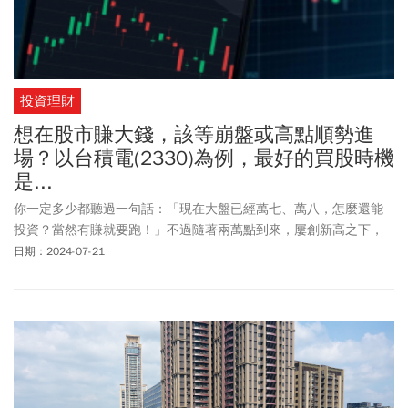
投資理財
想在股市賺大錢，該等崩盤或高點順勢進
場？以台積電(2330)為例，最好的買股時機
是...
你一定多少都聽過一句話：「現在大盤已經萬七、萬八，怎麼還能
投資？當然有賺就要跑！」不過隨著兩萬點到來，屢創新高之下，
甚至近期新高的兩萬四千點，說要空手的人也手上沒股票，回頭總
日期：2024-07-21
是漲到最高點，才因為錯失恐懼症
FOMO
而進場，這就是矛盾，對
吧？（編按：本文原刊於7/13，截至7/19台股一週下挫千點，至
22,869，台積電跌破千元股價，收970元）