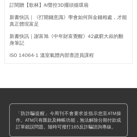
訂閱贈【歌林】AI聲控3D擺頭循環扇
新書快訊｜《打開錢意識》學會如何與金錢相處，才能
真正體現富足
新書快訊｜謝富旭《中年財富覺醒》42歲窮大叔的翻
身筆記
ISO 14064-1 溫室氣體內部查證員課程
「防詐騙提醒」今周刊不會要求並指示您至ATM操
作。ATM只有匯款及轉帳功能，無法解除分期付款或
訂單錯誤問題。隨時可撥打165反詐騙諮詢專線。