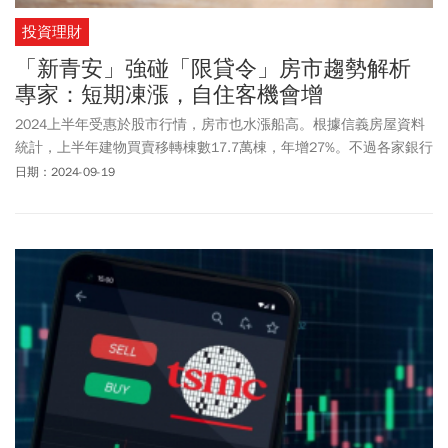
投資理財
「新青安」強碰「限貸令」房市趨勢解析
專家：短期凍漲，自住客機會增
2024上半年受惠於股市行情，房市也水漲船高。根據信義房屋資料
統計，上半年建物買賣移轉棟數17.7萬棟，年增27%。不過各家銀行
陸續從7月開始出現房貸審核期拉長、排隊撥款的「限貸」問題，引
日期：2024-09-19
發民眾憂心銀行不給核撥房貸而暫緩購屋計畫，選擇先觀望房市後
續。