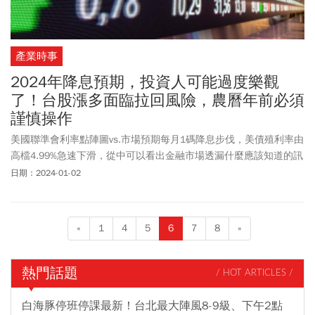
產業時事
2024年降息預期，投資人可能過度樂觀
了！台股漲多面臨拉回風險，農曆年前必須
謹慎操作
美國聯準會利率點陣圖vs.市場預期每月1碼降息步伐，美債殖利率由
高檔4.99%急速下滑，從中可以看出金融市場透漏什麼應該知道的訊
息？農曆春節前最後1個月該怎麼操作？
日期：2024-01-02
«
1
4
5
6
7
8
»
熱門話題
/ HOT ARTICLES /
白海豚停班停課最新！台北最大陣風8-9級、下午2點