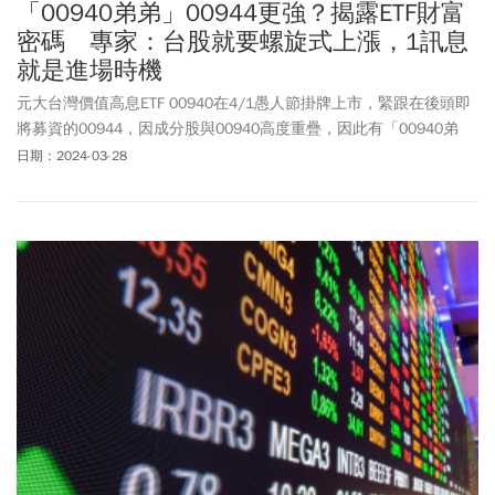
「00940弟弟」00944更強？揭露ETF財富
密碼 專家：台股就要螺旋式上漲，1訊息
就是進場時機
元大台灣價值高息ETF 00940在4/1愚人節掛牌上市，緊跟在後頭即
將募資的00944，因成分股與00940高度重疊，因此有「00940弟
弟」的稱號，讓投資人相當好奇這檔有多強？投資專家表示，其實
日期：2024-03-28
投信已經抓到ETF的2大財富密碼，那些買不到00940的人很有可能
會被吸引過去，台股近期也將出現螺旋式的上升。