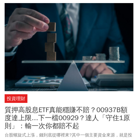
趨之若鶩出手購屋。最主要的原因是，消費者有「
FOMO
」（錯失恐
懼症）。
投資理財
質押高股息ETF真能穩賺不賠？00937B額
度達上限...下一檔00929？達人「守住1原
則」：輸一次你都賠不起
台股螺旋式上漲，錢到底從哪裡來?其中一個主要資金來源，就是投