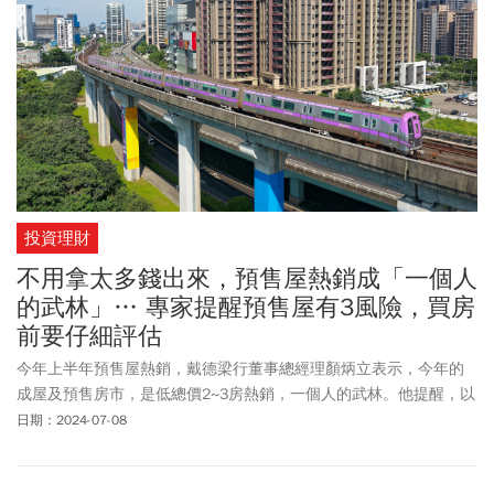
投資理財
不用拿太多錢出來，預售屋熱銷成「一個人
的武林」… 專家提醒預售屋有3風險，買房
前要仔細評估
今年上半年預售屋熱銷，戴德梁行董事總經理顏炳立表示，今年的
成屋及預售房市，是低總價2~3房熱銷，一個人的武林。他提醒，以
低首付包裝的房市，如同「包裹糖衣的毒藥」。信義房屋代銷事業
日期：2024-07-08
部主任林暐哲指出，今年不管是成屋（中古屋）與預售屋市場都是
「供不應求」，其中，在台積電、輝達設廠議題的地區，都讓民眾