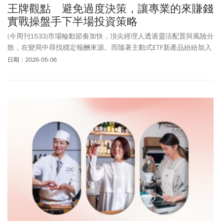
王牌觀點 避免過度決策，讓專業的來賺錢
實戰操盤手下半場投資策略
(今周刊1533)市場輪動節奏加快，頂尖經理人透過靈活配置與風險分
散，在變局中尋找穩定報酬來源。而隨著主動式ETF新產品紛紛加入
激戰，關注訴求不同，投資人可依風格選擇適合的投資策略。
日期：2026-05-06