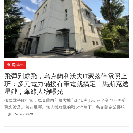
產業時事
飛彈到處飛，烏克蘭利沃夫IT聚落停電照上
班：多元電力備援有筆電就搞定！馬斯克送
星鏈，牽線人物曝光
俄烏戰爭開打後，烏克蘭西部最大城市利沃夫(Lviv)及企業也不免受
戰火波及。然在飛彈、無人機攻擊的戰火淬煉下，烏克蘭企業展現
高度韌性與彈性。利沃夫科技聚落(Lviv IT Cluster)總裁Sviatoslav
日期：2026-06-20
Kavetskyi分享，憑藉著新冠肺炎期間的遠距工作經驗，加上迅速建
立的備援電力與業務持續營運計畫，員工們不論身處避難所、地鐵