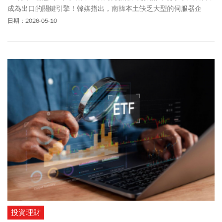
成為出口的關鍵引擎！韓媒指出，南韓本土缺乏大型的伺服器企
業，恐怕在全球AI競爭落後越來越多，呼籲政府應該扶持伺服器廠
日期：2026-05-10
商。
投資理財