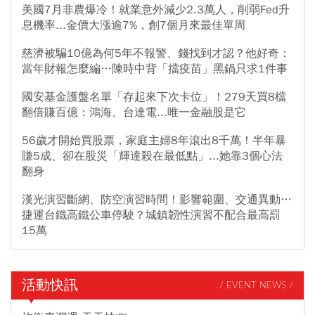
美國7月非農爆冷！就業意外減少2.3萬人，削弱Fed升
息機率...金價大漲逾7%，創7個月來最佳單周
慈濟被騙10億為何5年不報警、錢找到才認？他好奇：
當年財報怎麼編…陳時中背「擋疫苗」黑鍋只求1件事
國安基金護盤名單「存起來下次卡位」！279天買8檔
翻倍賺百億：鴻海、台達電...唯一金融股是它
56歲才開始買股票，家庭主婦8年滾出8千萬！半年暴
賺5成、卻在股災「輝達殺在最低點」...她靠3個心法
翻身
漢光演習斷網、防空演習時間！影響範圍、交通異動…
捷運台鐵高鐵公車停駛？城鎮韌性演習不配合最高罰
15萬
活動快訊
/ EVENT NEWS /