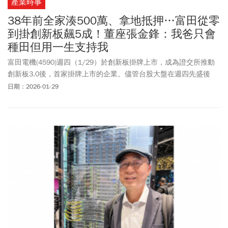
產業時事
38年前全家湊500萬、拿地抵押…富田從零
到掛創新板飆5成！董座張金鋒：我爸只會
種田但用一生支持我
富田電機(4590)週四（1/29）於創新板掛牌上市，成為證交所推動
創新板3.0後，首家掛牌上市的企業。儘管台股大盤在週四先盛後
衰，但富田電機表現相對亮眼，一開盤就上漲逾4成，接近11點時股
日期：2026-01-29
價更衝漲逾5成。