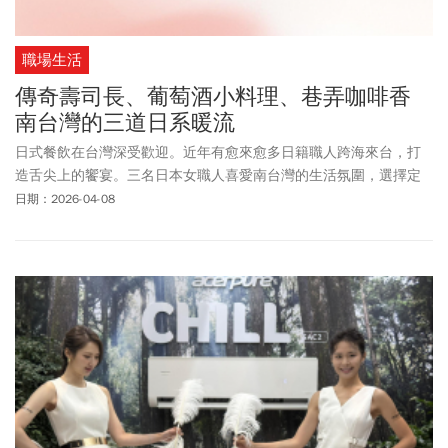
職場生活
傳奇壽司長、葡萄酒小料理、巷弄咖啡香
南台灣的三道日系暖流
日式餐飲在台灣深受歡迎。近年有愈來愈多日籍職人跨海來台，打
造舌尖上的饗宴。三名日本女職人喜愛南台灣的生活氛圍，選擇定
居於此。她們憑藉敏銳的味蕾與專業證照，在親手打造的空間中盡
日期：2026-04-08
展技藝，收服老饕的味蕾。