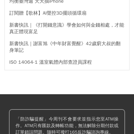
均衡臺灣週 天天抽iPhone
訂閱贈【歌林】AI聲控3D擺頭循環扇
新書快訊｜《打開錢意識》學會如何與金錢相處，才能
真正體現富足
新書快訊｜謝富旭《中年財富覺醒》42歲窮大叔的翻
身筆記
ISO 14064-1 溫室氣體內部查證員課程
「防詐騙提醒」今周刊不會要求並指示您至ATM操
作。ATM只有匯款及轉帳功能，無法解除分期付款或
訂單錯誤問題。隨時可撥打165反詐騙諮詢專線。