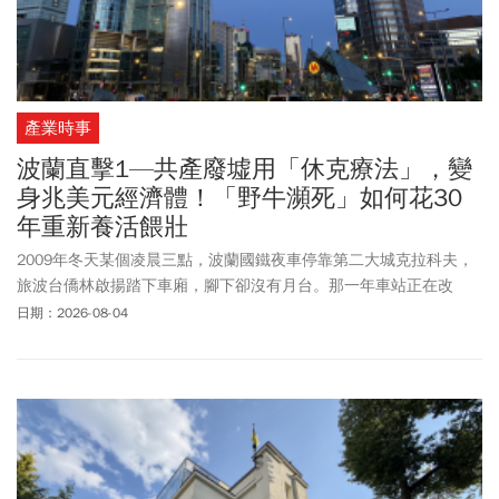
產業時事
波蘭直擊1—共產廢墟用「休克療法」，變
身兆美元經濟體！「野牛瀕死」如何花30
年重新養活餵壯
2009年冬天某個凌晨三點，波蘭國鐵夜車停靠第二大城克拉科夫，
旅波台僑林啟揚踏下車廂，腳下卻沒有月台。那一年車站正在改
建，積雪蓋住臨時的碎石地。多數東西被雪埋住，他當下的感受
日期：2026-08-04
是：這裡看起來比台灣還落後很多。10多年後，同一棟廢棄的舊火
車站，已改建成一間遊戲公司的辦公室，一部分空間還開放成新創
孵化器。克拉科夫已躍升為歐洲遊戲軟體與
IT產業
重鎮，更被視為波
蘭的矽谷，超過50家國際科技巨頭進駐。這一幕的今昔對照，正是
「波蘭」這頭「歐洲野牛」雄起最具畫面感的縮影。