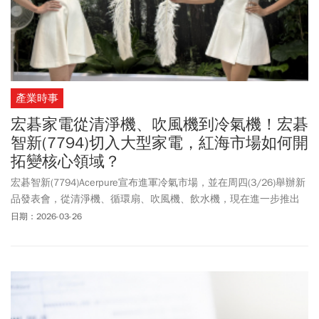
產業時事
宏碁家電從清淨機、吹風機到冷氣機！宏碁
智新(7794)切入大型家電，紅海市場如何開
拓變核心領域？
宏碁智新(7794)Acerpure宣布進軍冷氣市場，並在周四(3/26)舉辦新
品發表會，從清淨機、循環扇、吹風機、飲水機，現在進一步推出
冷氣機，正式進軍大型家電市場。宏碁智新是宏碁集團旗下家電事
日期：2026-03-26
業的小金虎， 2020年新冠疫情，宏碁順勢切入空氣清淨機市場，如
今在家電市場規模愈做愈大，已建構8條家電產品線。如今宏碁智新
也邁向上櫃，並鎖定印度、印度雙印市場。