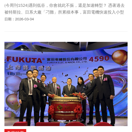
(今周刊1524)遇到低谷，你會就此不振，還是加速轉型？ 憑著過去
被特斯拉、日系大廠「刁難」所累積本事，富田電機快速投入小型
化馬達，已有顯著成效。
日期：2026-03-04