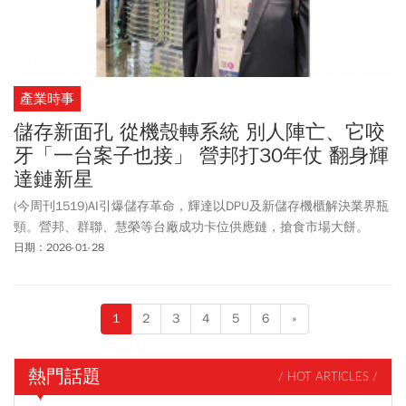
產業時事
儲存新面孔 從機殼轉系統 別人陣亡、它咬
牙「一台案子也接」 營邦打30年仗 翻身輝
達鏈新星
(今周刊1519)AI引爆儲存革命，輝達以DPU及新儲存機櫃解決業界瓶
頸。營邦、群聯、慧榮等台廠成功卡位供應鏈，搶食市場大餅。
日期：2026-01-28
1
2
3
4
5
6
»
熱門話題
/ HOT ARTICLES /