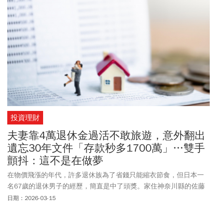
投資理財
夫妻靠4萬退休金過活不敢旅遊，意外翻出
遺忘30年文件「存款秒多1700萬」…雙手
顫抖：這不是在做夢
在物價飛漲的年代，許多退休族為了省錢只能縮衣節食，但日本一
名67歲的退休男子的經歷，簡直是中了頭獎。家住神奈川縣的佐藤
先生（化名），原本與太太靠著每個月22萬日圓（約新台幣4.4萬
日期：2026-03-15
元）的退休金生活，平日連旅行都捨不得去。沒想到，他在整理老