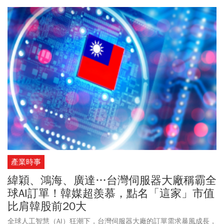
站或家中，只要有筆電就能持續上班。Kavetskyi分享，戰爭初期通
訊受阻，所幸其友人美國烏克蘭僑民，透過烏克蘭裔PayPal共同創
辦人馬克斯·列夫琴（Max Levchin）人脈，牽線上另名創辦人、特斯
拉執行長馬斯克（Elon Musk）。Kavetskyi說，此舉成功為烏國取得
到數百Starlink帳號，讓IT聚落企業得以維持連線、度過斷網危機。
他笑說，「你永遠不知道，明天會跟誰說上話。」
產業時事
緯穎、鴻海、廣達…台灣伺服器大廠稱霸全
球AI訂單！韓媒超羨慕，點名「這家」市值
比肩韓股前20大
全球人工智慧（AI）狂潮下，台灣伺服器大廠的訂單需求暴風成長，