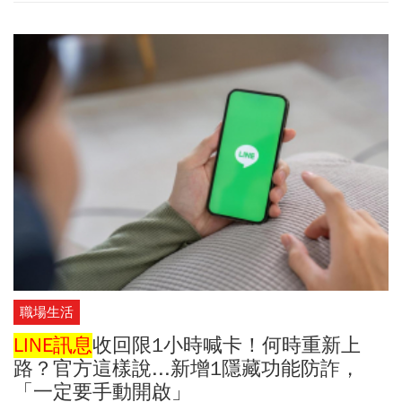
豐銀行指出，詐騙本質在於資訊不對稱，當仿冒通知愈來愈逼真，
民眾對「帳號是否會被凍結、如何解除警示帳戶」的焦慮也同步攀
升，並延伸至「遇到詐騙怎麼才能即時止損」等實務需求。在這樣
的威脅結構下，銀行角色已從金融服務者，轉變為守護客戶個資與
財產安全的第一道防線，透過臨櫃防詐、跨業合作、銀行防詐宣
導、風險控管與安全保障，以及儀錶板數據監控詐騙趨勢等多層機
制，全面強化客戶財產守護，協助民眾在面對新型態詐騙時能更快
做出正確判斷。
職場生活
LINE訊息
收回限1小時喊卡！何時重新上
路？官方這樣說...新增1隱藏功能防詐，
「一定要手動開啟」