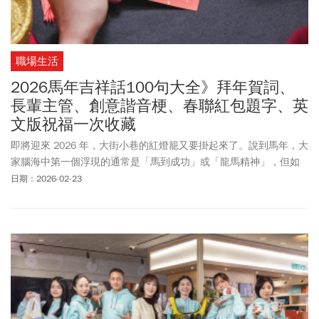
職場生活
2026馬年吉祥話100句大全》拜年賀詞、
長輩主管、創意諧音梗、春聯紅包題字、英
文版祝福一次收藏
即將迎來 2026 年，大街小巷的紅燈籠又要掛起來了。說到馬年，大
家腦海中第一個浮現的通常是「馬到成功」或「龍馬精神」，但如
果你今年打算在親友群組或尾牙場合只用這兩句，可能稍嫌「復
日期：2026-02-23
古」了一點。2026馬年吉祥話有哪些？拜年賀詞怎麼說才得體又不
老派？不論是祝福長輩身體健康、向主管同事表達升遷順利，還是
傳給朋友晚輩的創意諧音梗，本篇一次整理「2026馬年吉祥話100
句大全」，包含正式版拜年賀詞、商務祝賀語、活潑創意句、馬年
成語諧音、春聯四字吉語、紅包題字短句，以及英文版馬年祝福
語。過年拜年、寫卡片、傳
LINE訊息
、公司賀卡通通適用，實用萬
用句直接收藏。