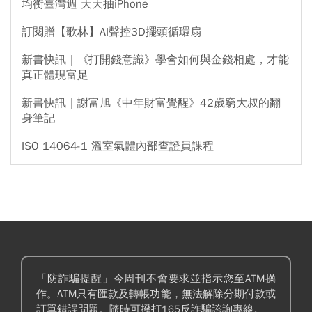
均衡臺灣週 天天抽iPhone
訂閱贈【歌林】AI聲控3D擺頭循環扇
新書快訊｜《打開錢意識》學會如何與金錢相處，才能
真正體現富足
新書快訊｜謝富旭《中年財富覺醒》42歲窮大叔的翻
身筆記
ISO 14064-1 溫室氣體內部查證員課程
「防詐騙提醒」今周刊不會要求並指示您至ATM操
作。ATM只有匯款及轉帳功能，無法解除分期付款或
訂單錯誤問題。隨時可撥打165反詐騙諮詢專線。