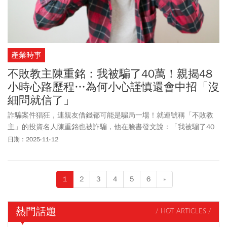
產業時事
不敗教主陳重銘：我被騙了40萬！親揭48
小時心路歷程…為何小心謹慎還會中招「沒
細問就信了」
詐騙案件猖狂，連親友借錢都可能是騙局一場！就連號稱「不敗教
主」的投資名人陳重銘也被詐騙，他在臉書發文說：「我被騙了40
萬，唉！太相信人了...」。陳重銘發文透露，以前的學生打電話給
日期：2025-11-12
他，說家中長輩因為住院，所以需要借用40萬元，他當下選擇相信
對方，所以就把錢交出去了，不料卻因此受騙。陳重銘說他希望以
自身經驗提醒其他人，「以後如果有人跟你借醫藥費，你可以直接
1
2
3
4
5
6
»
去醫院繳費，不用給他現金」。事實上，針對親友借錢詐騙案件，
警政署過去提醒，若是接獲親友借錢訊息，請務必確認是否為親友
本人，以免荷包失血。
熱門話題
/ HOT ARTICLES /