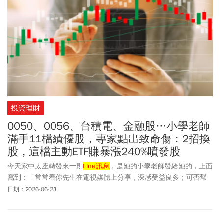
投資理財
0050、0056、台積電、金融股…小學老師
滿手11檔績優股，專家點出致命傷：2招換
股，這檔主動ETF賺暴漲240%噴發股
今天家中太座轉發來一則
Line訊息
，是她的小學老師發給她的，上面
寫到：「常常看你先生在電視媒體上分享，深感受益良多；可否幫
我看一下我手上的持股」。接著就是一長串地個股以及ETF，包括：
日期：2026-06-23
凱基金(2883)、鴻海(2317)、中信金(2891)、元大台灣50(0050)、元
大高股息(0056)、國泰永續高股息(00878)、群益台灣精選高息