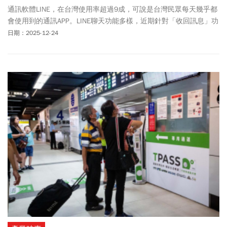
通訊軟體LINE，在台灣使用率超過9成，可說是台灣民眾每天幾乎都
會使用到的通訊APP。LINE聊天功能多樣，近期針對「收回訊息」功
能的變更，原本預計在2025年12月下旬將一般聊天室的收回時限從
日期：2025-12-24
24小時縮短為1小時，但LINE週三(12/24)緊急宣布暫緩實施，維持
現行24小時機制，未來上路時間將另行公告。此外，LINE也悄悄推
出全新安全功能「偵測可疑網站」，協助用戶一眼揪出詐騙網站。