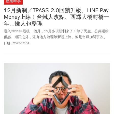
產業時事
12月新制／TPASS 2.0回饋升級、LINE Pay
Money上線！台鐵大改點、西螺大橋封橋一
年...懶人包整理
邁入2025年最後一個月，12月多項新制來了！除了民生、公共運輸
優惠、通訊之外，還有地方治理等新規上路。像是台鐵加開班次、
健保新藥、iPASS MONEY改革等，還有TPASS 2.0+開放最高30％優
日期：2025-12-01
惠。《今周刊》整理資訊懶人包，協助讀者快速掌握12月起有哪些
新規定要留意。