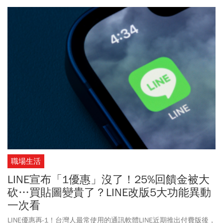
(00919)、玉山金(2884)、國票金(2889)、台積電(2330)、國泰金
(2882)。這一長串地持股，如果單看個股，都沒有什麼問題，因為都
是台北股市裡績優權值股，絕對都是一時之選。不過如果整合起來
看，就會發現一個問題，就是持股的重覆度偏高。
職場生活
LINE宣布「1優惠」沒了！25%回饋金被大
砍…買貼圖變貴了？LINE改版5大功能異動
一次看
LINE優惠再-1！台灣人最常使用的通訊軟體LINE近期推出付費版後，