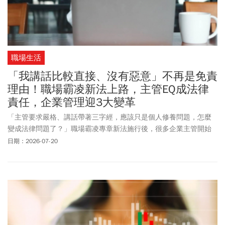
職場生活
「我講話比較直接、沒有惡意」不再是免責
理由！職場霸凌新法上路，主管EQ成法律
責任，企業管理迎3大變革
「主管要求嚴格、講話帶著三字經，應該只是個人修養問題，怎麼
變成法律問題了？」職場霸凌專章新法施行後，很多企業主管開始
檢視自己的言行是否會踩線。另一方面，有些主管覺得管理同仁變
日期：2026-07-20
成一個高風險行為，乾脆不要管同仁以求自保。其實過與不及都不
是好事，也不是立法本意。現在最大的問題不是主管不會管理，而
是法律開始管理主管了。