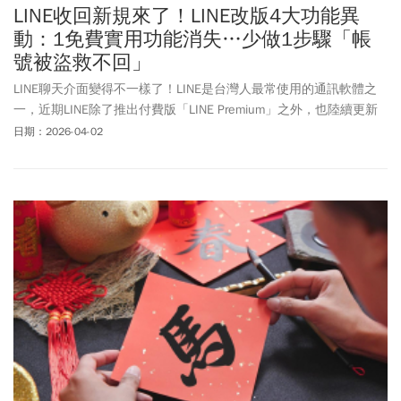
LINE收回新規來了！LINE改版4大功能異
動：1免費實用功能消失…少做1步驟「帳
號被盜救不回」
LINE聊天介面變得不一樣了！LINE是台灣人最常使用的通訊軟體之
一，近期LINE除了推出付費版「LINE Premium」之外，也陸續更新
相關功能及介面。不僅聊天頁面推出全新改版，安卓用戶也能率先
日期：2026-04-02
體驗行事曆功能，讓使用者有煥然一新的體驗。不過，隨著付費版
上線，「記事本上傳影片」、「訊息收回」這兩大實用功能也將出
現變革，一起來看看LINE改版後有什麼變化！