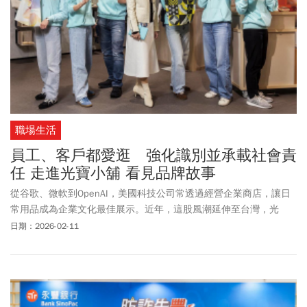
職場生活
員工、客戶都愛逛 強化識別並承載社會責
任 走進光寶小舖 看見品牌故事
從谷歌、微軟到OpenAI，美國科技公司常透過經營企業商店，讓日
常用品成為企業文化最佳展示。近年，這股風潮延伸至台灣，光
寶、鴻海、台積電等科技大廠，都開始結合自身文化與定位，依循
日期：2026-02-11
不同發展脈絡，推出獨具特色的企業小物。