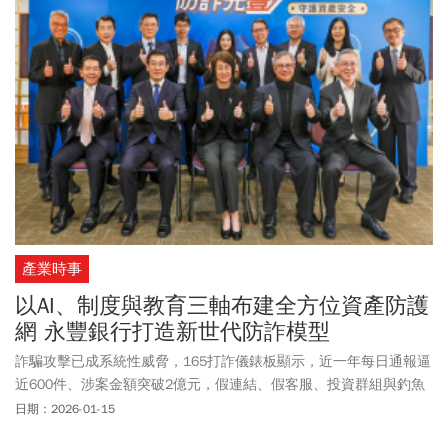
產業時事
以AI、制度與教育三軸布建全方位資產防護
網 永豐銀行打造新世代防詐模型
詐騙攻擊已成系統性威脅，165打詐儀錶板顯示，近一年每日通報逼
近600件、涉案金額突破2億元，假連結、假客服、投資群組與釣魚
App不斷滲透日常，使「收到詐騙簡訊怎麼辦」、「帳號被盜領了怎
日期：2026-01-15
麼辦」、「銀行帳號被設警示帳戶怎麼辦」等搜索量明顯升高。永