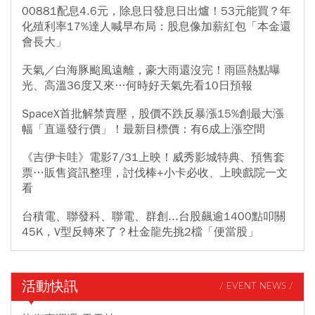
00881配息4.6元，除息日發息日出爐！53元能買？年
化殖利率17%達人喊早布局：股息像加薪紅包「本金還
會長大」
天氣／白海豚颱風遠離，豪大雨還沒完！雨區熱點曝
光、高溫36度又來…何時好天氣先看10日預報
SpaceX首批解禁賣壓，股價不跌反暴漲15%創最大漲
幅「直逼發行價」！最新目標價：有6成上漲空間
《吉伊卡哇》電影7/31上映！威秀影城特典、預售套
票…販售資訊整理，討伐棒+小卡必收、上映戲院一文
看
台積電、聯發科、聯電、群創...台股飆逾1400點叩關
45K，V型反轉來了？杜金龍先挑2檔「便當股」
活動快訊
/ EVENT NEWS /