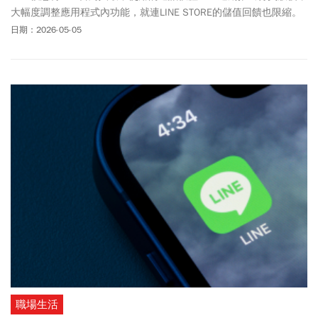
大幅度調整應用程式內功能，就連LINE STORE的儲值回饋也限縮。
官方近期公告將自5月13日起調整LINE Pay儲值面額及回饋金，對於
日期：2026-05-05
貼圖愛好者來說可以說是一大噩耗！除了LINE STORE優惠沒了，
LINE近幾個月以來調整APP內多項功能，雖然推出全新的行事曆功
能，但訊息收回、記事本功能都進行功能限縮，以區別訂閱制用戶
與免費用戶。《今周刊》本文統整2026年LINE APP異動及變革，一
文了解LINE最新功能！
職場生活