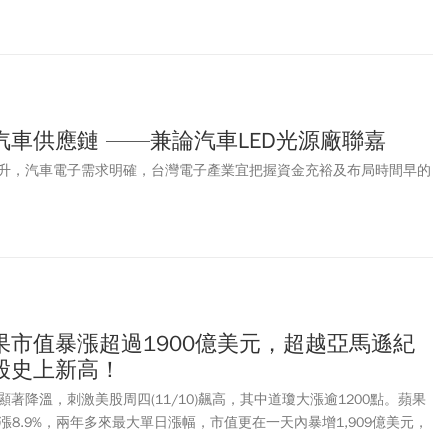
、科技巨頭加速進入市場，台灣正悄悄搶下更大商機。
車供應鏈 ——兼論汽車LED光源廠聯嘉
升，汽車電子需求明確，台灣電子產業宜把握資金充裕及布局時間早的
果市值暴漲超過1900億美元，超越亞馬遜紀
股史上新高！
著降溫，刺激美股周四(11/10)飆高，其中道瓊大漲逾1200點。蘋果
盤大漲8.9%，兩年多來最大單日漲幅，市值更在一天內暴增1,909億美元，
08億美元的單日市值增幅紀錄。此外，微軟股價也上漲8.2%，市值增加