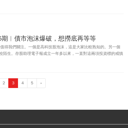
指數直接摜破萬六大關，下殺超過300點，台積電股價跌15元至505元再
65期︱債市泡沫爆破，想撈底再等等
爆掉值得我們關注。一個是高科技股泡沫，這是大家比較熟知的。另一個
較陌生。存股助理電子報成立一年多以來，一直對這兩項投資標的戒慎
與我們無關，卻是一堂值得好好記取教訓的教材。
2
3
4
5
»