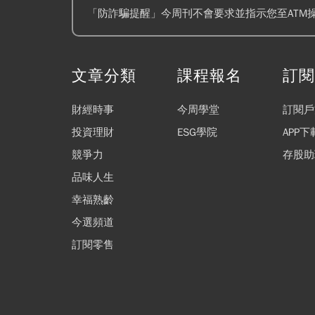
「防詐騙提醒」今周刊不會要求並指示您至ATM
文章分類
課程報名
訂
財經時事
今周學堂
訂閱戶
投資理財
ESG學院
APP下
競爭力
存股助
品味人生
幸福熟齡
今選頻道
訂閱零售