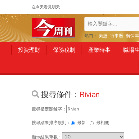
在今天看見明天
熱門：
美股
行事曆
勞保年
投資理財
保險稅制
產業時事
職場
搜尋條件：
Rivian
搜尋指定關鍵字：
搜尋結果排序規則：
最新
最相關
顯示結果筆數：