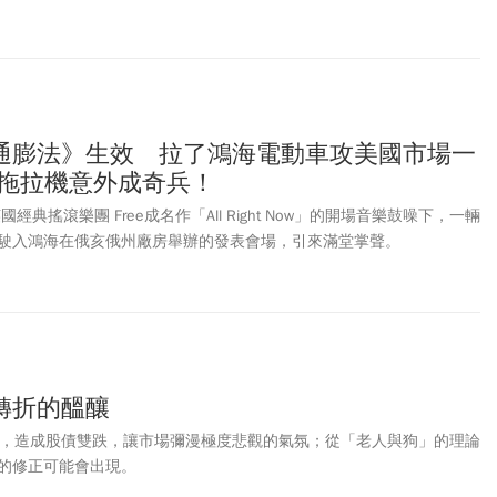
5%，收2020 年 11 月以來最低。台股雙十連假後週二(10/11)開盤即爆
到13134點，創下2020年11月以來、23個月新低紀錄。終場台股下跌
收在13106.03點。台積電(2330)也暴跌7%最低來到403.5元，市值摔落11
億元，終場收在401.5元、下跌36.5元或8.33%。股匯雙殺，台幣兌
元開盤，貶7.2分，隨即重貶逾1.52角，來到31.82元，再次靠攏32元大
2409）、群創辦理現金減資後今新股掛牌首日，兩家均紅盤開出，其
通膨法》生效 拉了鴻海電動車攻美國市場一
達漲幅則是近2%。面對台股跌這麼重，是今年3/7盤中跌逾580點以
業拖拉機意外成奇兵！
，ETtoday新聞雲報導，「台股沒什麼能救不能救的。」國安基金操
跌是全球性問題，美股下跌、日股、韓股跟跌約1-2.5%，台股很難獨
經典搖滾樂團 Free成名作「All Right Now」的開場音樂鼓噪下，一輛
市，補跌效應也在預料之中。阮清華強調，台股還有救，國安基金會持
駛入鴻海在俄亥俄州廠房舉辦的發表會場，引來滿堂掌聲。
轉折的醞釀
月，造成股債雙跌，讓市場彌漫極度悲觀的氣氛；從「老人與狗」的理論
的修正可能會出現。