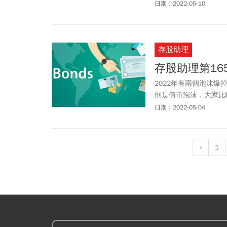
週二（5/10）一開盤
日期：2022-05-10
破底，跌幅逾2.5%。
存股助理
存股助理第1
2022年有兩個泡沫
則是債市泡沫，大家比
恐懼，儘管這兩個泡沫
日期：2022-05-04
«
1