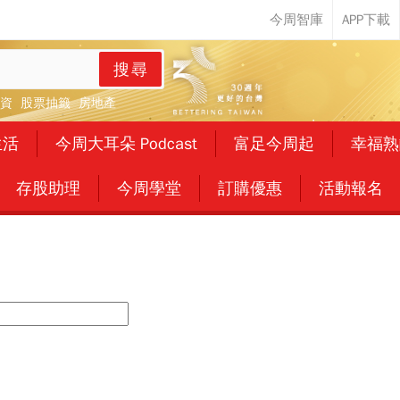
搜尋
資
股票抽籤
房地產
生活
今周大耳朵 Podcast
富足今周起
幸福熟
存股助理
今周學堂
訂購優惠
活動報名