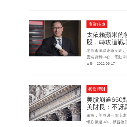
產業時事
太依賴蘋果的
股，轉攻這戰
老牌電源線束廠良維近
雲端資料中心、電動車
日期：2022-05-17
投資理財
美股崩逾650
美財長：不訝
編按：美股週一血流成
慘跌超過 4%，標普挫低 