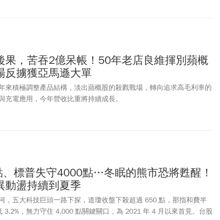
後果，苦吞2億呆帳！50年老店良維揮別蘋概
場反擄獲亞馬遜大單
年來積極調整產品結構，淡出蘋概股的殺戮戰場，轉向追求高毛利率的
與充電應用，今年營收比重將持續成長。
點、標普失守4000點…冬眠的熊市恐將甦醒！
異動盪持續到夏季
河，五大科技巨頭一路下探，道瓊收盤下殺超過 650 點，那指和費半
3.2%，無力守住 4,000 點關鍵關口，為 2021 年 4 月以來首見。台股