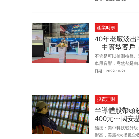
1377億美元，亞馬遜單日
7.8%，市值新增876
產業時事
40年老廠淡
「中實型客戶
不管是可以偵測槍聲、
車用音響，竟然都是由
供應鏈的致伸，是如何
日期：2022-10-21
以及各式品牌智能音箱
新產品發表會，而是零
投資理財
半導體股帶頭殺
400元…國安
編按：美中科技戰升級
衝高，美股4大指數全