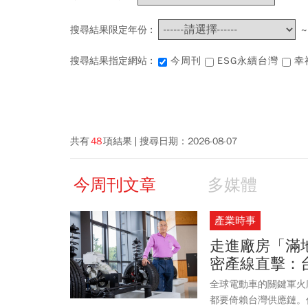
搜尋結果限定年份 :
搜尋結果指定網站 :
今周刊
ESG永續台灣
幸
共有
48
項結果
搜尋日期：
2026-08-07
今周刊文章
多媒體
產業時事
走進廠房「滿地
密產線直擊：
全球電動車的關鍵軍火
都要倚賴台灣供應鏈。