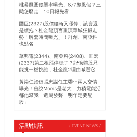
桃暴風圈侵襲率曝光、8/7颱風假？三
颱怎麼走，10日報先看
國巨(2327)股價腰斬又漲停，該賣還
是續抱？杜金龍預言重演華城狂飆走
勢「解套時間曝光」！群創、南亞科
也點名
華邦電(2344)、南亞科(2408)、旺宏
(2337)第二根漲停穩了？記憶體股只
能挑一檔挑誰，杜金龍2理由喊選它
黃崇仁治喪張忠謀任主委…兩人交情
曝光！曾說Morris是老大：力積電能活
都他幫我！遺屬發聲「明年定要配
股」
活動快訊
/ EVENT NEWS /