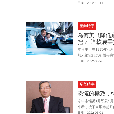
領跌下，費半重挫近 3.
日期：2022-10-11
殺超過540點，最低來
596.25點或4.35%，
兆大關，盤中蒸發超過8千
產業時事
美元匯率則以31.740
關。而面板雙虎友達（
為何美《降低
中群創大漲超過4%、友
把？ 這款農
來，今年第二大跌點紀錄
盤手阮清華說，股市下
本月中，在1970年代英國
好，加上台股國慶日休
無人駕駛的曳引機冉冉
續緊盯。
日期：2022-08-26
產業時事
恐慌的極致，
今年市場從1月殺到5
來看，接下來股市超跌
日期：2022-06-01