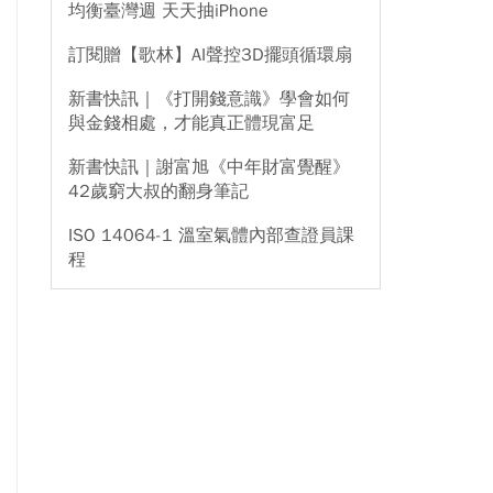
均衡臺灣週 天天抽iPhone
訂閱贈【歌林】AI聲控3D擺頭循環扇
新書快訊｜《打開錢意識》學會如何
與金錢相處，才能真正體現富足
新書快訊｜謝富旭《中年財富覺醒》
42歲窮大叔的翻身筆記
ISO 14064-1 溫室氣體內部查證員課
程