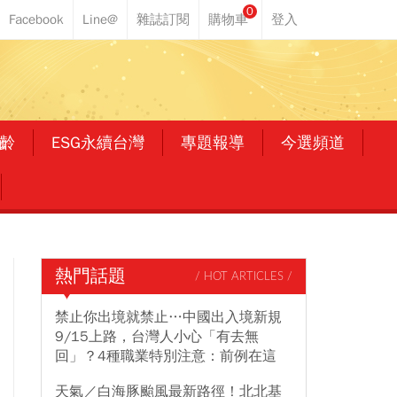
0
齡
ESG永續台灣
專題報導
今選頻道
熱門話題
/ HOT ARTICLES /
禁止你出境就禁止…中國出入境新規
9/15上路，台灣人小心「有去無
回」？4種職業特別注意：前例在這
天氣／白海豚颱風最新路徑！北北基