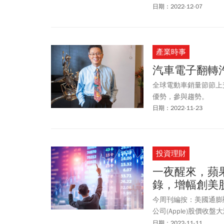
件。當新創、傳統車廠
日期：2022-12-07
產業時事
汽車電子翻轉汽
全球電動車銷量節節上
優勢，參與趨勢。
日期：2022-11-23
投資理財
一夜醒來，蘋
錄，增幅創美
今周刊編按：美國通膨顯
公司(Apple)股價收
超越亞馬遜2月創下19
日期：2022-11-11