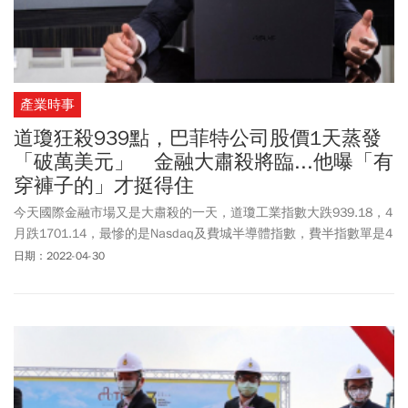
產業時事
道瓊狂殺939點，巴菲特公司股價1天蒸發
「破萬美元」 金融大肅殺將臨...他曝「有
穿褲子的」才挺得住
今天國際金融市場又是大肅殺的一天，道瓊工業指數大跌939.18，4
月跌1701.14，最慘的是Nasdaq及費城半導體指數，費半指數單是4
月就跌14.85%，台積電當然難受。
日期：2022-04-30