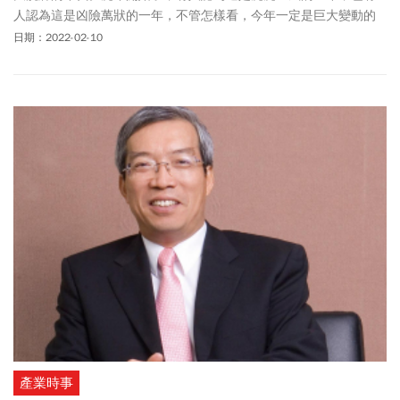
人認為這是凶險萬狀的一年，不管怎樣看，今年一定是巨大變動的
一年，這可以從全球富豪身價起落及科技巨擘市值波動看出端倪。
日期：2022-02-10
產業時事