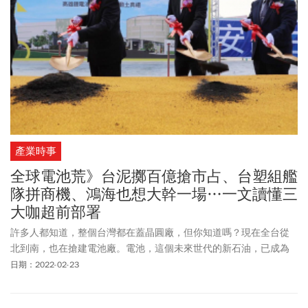
產業時事
全球電池荒》台泥擲百億搶市占、台塑組艦
隊拼商機、鴻海也想大幹一場…一文讀懂三
大咖超前部署
許多人都知道，整個台灣都在蓋晶圓廠，但你知道嗎？現在全台從
北到南，也在搶建電池廠。電池，這個未來世代的新石油，已成為
全球車廠與政府，搶拚自主化的戰略物資，孵了25年電池夢的台
日期：2022-02-23
灣，正被捲入這場電池大戰。