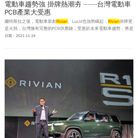
電動車趨勢強 掛牌熱潮夯 ——台灣電動車
PCB產業大受惠
繼特斯拉之後，電動車新創
Rivian
、Lucid也強勢崛起，
Rivian
掛牌更
是火熱，台灣擁有完整的PCB供應鏈，受惠於未來電動車趨勢，將是
產業之重點戰場。
日期：2021-11-24