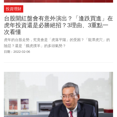
投資理財
台股開紅盤會有意外演出？「逢跌買進」在
虎年投資還是必勝絕招？3理由、3重點一
次看懂
虎年的台股走勢，究竟會是「虎落平陽」的受困？「龍潭虎穴」的
險惡？還是「餓虎撲羊」的多頭氣勢？
日期：2022-02-06