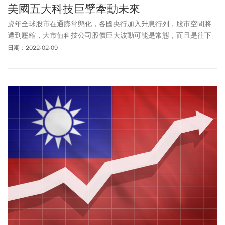
美國五大科技巨擘牽動未來
虎年全球股市在通膨常態化，各國央行加入升息行列，股市空間將
遭到壓縮，大市值科技公司股價巨大波動可能是常態，而且是往下
調整空間大，這個現象值得留意！
日期：2022-02-09