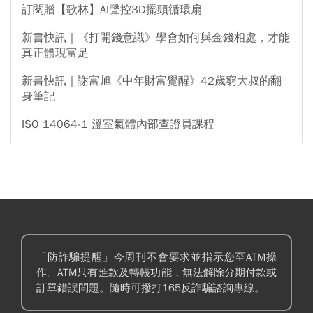
訂閱贈【歌林】AI聲控3D擺頭循環扇
新書快訊｜《打開錢意識》學會如何與金錢相處，才能
真正體現富足
新書快訊｜謝富旭《中年財富覺醒》42歲窮大叔的翻
身筆記
ISO 14064-1 溫室氣體內部查證員課程
「防詐騙提醒」今周刊不會要求並指示您至ATM操
作。ATM只有匯款及轉帳功能，無法解除分期付款或
訂單錯誤問題。隨時可撥打165反詐騙諮詢專線。