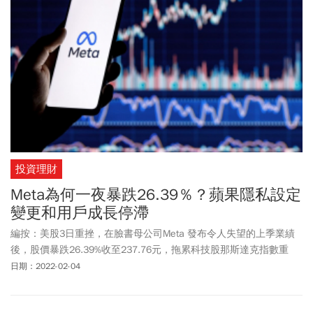
投資理財
Meta為何一夜暴跌26.39％？蘋果隱私設定
變更和用戶成長停滯
編按：美股3日重挫，在臉書母公司Meta 發布令人失望的上季業績
後，股價暴跌26.39%收至237.76元，拖累科技股那斯達克指數重
挫。
日期：2022-02-04