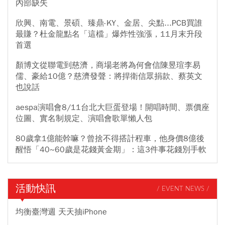
內部缺失
欣興、南電、景碩、臻鼎-KY、金居、尖點...PCB買誰
最賺？杜金龍點名「這檔」爆炸性強漲，11月末升段
首選
顏博文從聯電到慈濟，商場老將為何會信陳昱瑄李易
儒、豪給10億？慈濟發聲：將捍衛信眾捐款、蔡英文
也說話
aespa演唱會8/11台北大巨蛋登場！開唱時間、票價座
位圖、實名制規定、演唱會歌單懶人包
80歲拿1億能幹嘛？曾捨不得搭計程車，他身價8億後
醒悟「40~60歲是花錢黃金期」：這3件事花錢別手軟
活動快訊
/ EVENT NEWS /
均衡臺灣週 天天抽iPhone