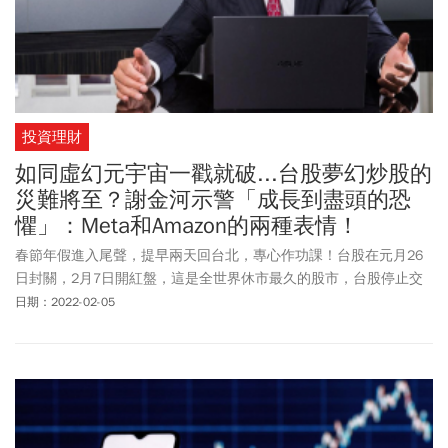
投資理財
如同虛幻元宇宙一戳就破...台股夢幻炒股的
災難將至？謝金河示警「成長到盡頭的恐
懼」：Meta和Amazon的兩種表情！
春節年假進入尾聲，提早兩天回台北，專心作功課！台股在元月26
日封關，2月7日開紅盤，這是全世界休市最久的股市，台股停止交
易這段期間，以美國為首的股市又有大變化。
日期：2022-02-05