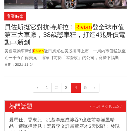
產業時事
貝佐斯挺它對抗特斯拉！
Rivian
登全球市值
第三大車廠，38歲戀車狂，打造4兆身價電
動車新創
美國電動車新創
Rivian
近日風光在美股掛牌上市，一周內市值猛飆至
近一千五百億美元。這家目前仍「零營收」的公司，竟擠下福斯、
通用汽車，躍升成為全球市值第三大車廠。
日期：2021-11-24
«
1
2
3
4
5
»
熱門話題
/ HOT ARTICLES /
愛馬仕、香奈兒...兆基李建成涉吞7億送前妻滿屋精
品，遭羈押禁見！宏碁李文詳當董座才2天閃辭：發現