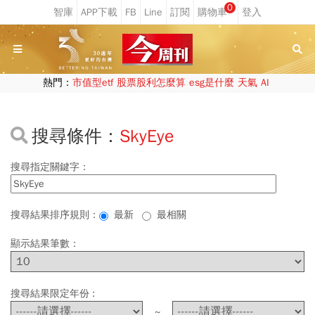
0
熱門：
市值型etf
股票股利怎麼算
esg是什麼
天氣
AI
搜尋條件：
SkyEye
搜尋指定關鍵字：
搜尋結果排序規則：
最新
最相關
顯示結果筆數：
搜尋結果限定年份 :
~