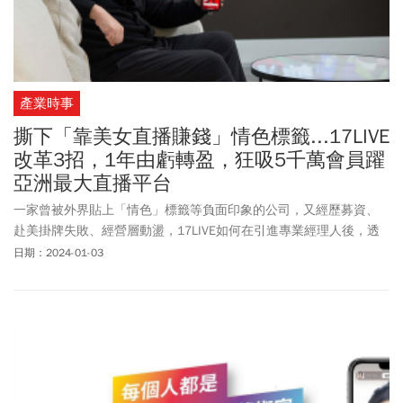
產業時事
撕下「靠美女直播賺錢」情色標籤...17LIVE
改革3招，1年由虧轉盈，狂吸5千萬會員躍
亞洲最大直播平台
一家曾被外界貼上「情色」標籤等負面印象的公司，又經歷募資、
赴美掛牌失敗、經營層動盪，17LIVE如何在引進專業經理人後，透
過轉型策略改頭換面，一舉成為亞洲直播產業龍頭？
日期：2024-01-03