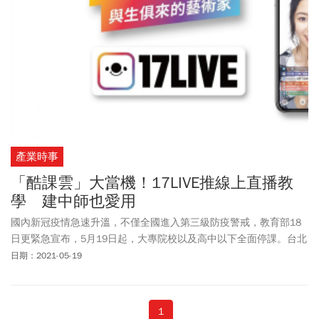
產業時事
「酷課雲」大當機！17LIVE推線上直播教
學 建中師也愛用
國內新冠疫情急速升溫，不僅全國進入第三級防疫警戒，教育部18
日更緊急宣布，5月19日起，大專院校以及高中以下全面停課。台北
市耕耘線上教學平台多年，養兵千日用在一時，自信喊出「停課不
日期：2021-05-19
停學」的口號，搬出線上教學平台「酷課雲」，不料停課第一天，
百萬人次同時擠上平台，系統大當機，不少學生根本無法登入上
課。
1