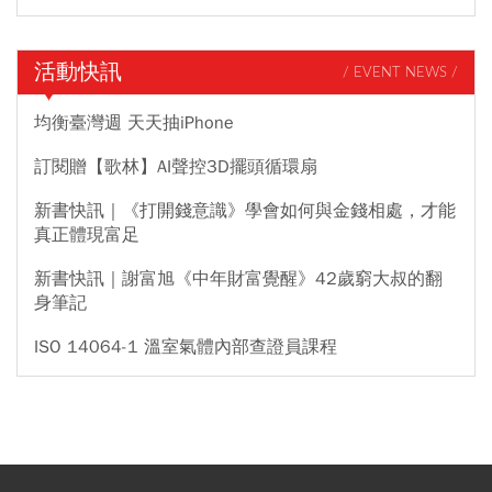
活動快訊
/ EVENT NEWS /
均衡臺灣週 天天抽iPhone
訂閱贈【歌林】AI聲控3D擺頭循環扇
新書快訊｜《打開錢意識》學會如何與金錢相處，才能
真正體現富足
新書快訊｜謝富旭《中年財富覺醒》42歲窮大叔的翻
身筆記
ISO 14064-1 溫室氣體內部查證員課程