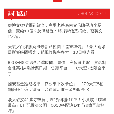
熱門話題
/ HOT ARTICLES /
顏博文從聯電到慈濟，商場老將為何會信陳昱瑄李易
儒、豪給10億？慈濟發聲：將捍衛信眾捐款、蔡英文
也說話
天氣／白海豚颱風最新路徑圖「陸警準備」！豪大雨紫
爆影響時間曝光，颱風假機率多大，10日報先看
BIGBANG演唱會台灣時間、票價、座位圖出爐！實名制
台北高雄4場搶票日期、售票平台…GD/大聲/太陽全來
了
國安基金護盤名單「存起來下次卡位」！279天買8檔
翻倍賺百億：鴻海、台達電...唯一金融股是它
淡大教授41歲才投資，靠1招年賺15％！小資族「勝率
最高」ETF配置法公開：0050搭配這1種「越簡單越好
賺」