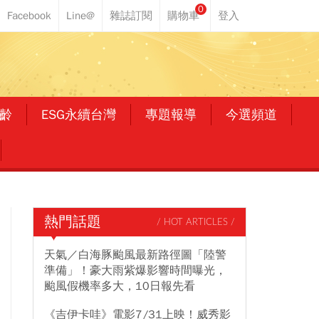
0
齡
ESG永續台灣
專題報導
今選頻道
熱門話題
/ HOT ARTICLES /
天氣／白海豚颱風最新路徑圖「陸警
準備」！豪大雨紫爆影響時間曝光，
颱風假機率多大，10日報先看
《吉伊卡哇》電影7/31上映！威秀影