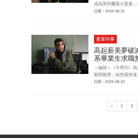
成為英特爾最大股東，
起各界軒然大波，有外
日期：2025-08-21
業，恐怕都面臨相同要
爾股權，並不會有投票
這代表美國政府看見不
產業時事
高起薪美夢破滅
系畢業生求職
＜編按＞《今周刊》為
新聞報導，給您最快速
日期：2025-08-20
«
1
3