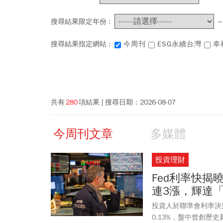
搜尋結果限定年份 :
搜尋結果指定網站 :
今周刊
ESG永續台灣
幸
共有
280
項結果
搜尋日期：
2026-08-07
今周刊文章
多媒體
投資理財
Fed利率快揭
連3漲，輝達
投資人於聯準會利率決策前
0.13%，盤中曾創歷史