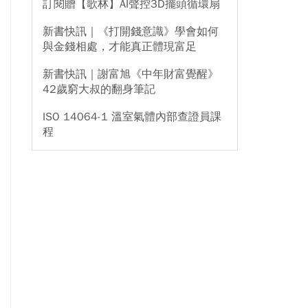
訂閱贈【歌林】AI聲控3D擺頭循環扇
新書快訊｜《打開錢意識》學會如何
與金錢相處，才能真正體現富足
新書快訊｜謝富旭《中年財富覺醒》
42歲窮大叔的翻身筆記
ISO 14064-1 溫室氣體內部查證員課
程