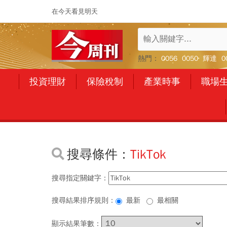
在今天看見明天
熱門：
0056
0050
輝達
0
投資理財
保險稅制
產業時事
職場
搜尋條件：
TikTok
搜尋指定關鍵字：
搜尋結果排序規則：
最新
最相關
顯示結果筆數：