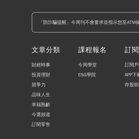
「防詐騙提醒」今周刊不會要求並指示您至ATM
文章分類
課程報名
訂
財經時事
今周學堂
訂閱戶
投資理財
ESG學院
APP下
競爭力
存股助
品味人生
幸福熟齡
今選頻道
訂閱零售