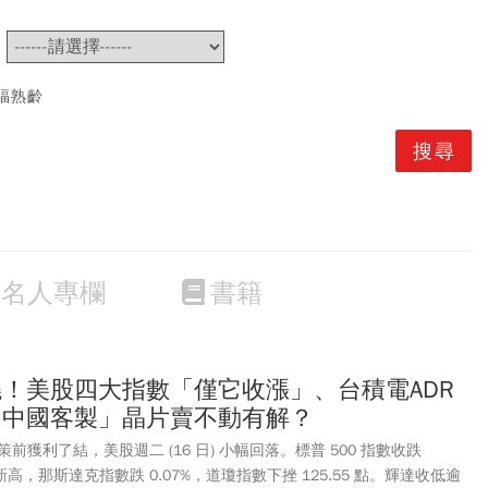
~
福熟齡
名人專欄
書籍
曉！美股四大指數「僅它收漲」、台積電ADR
「中國客製」晶片賣不動有解？
獲利了結，美股週二 (16 日) 小幅回落。標普 500 指數收跌
新高，那斯達克指數跌 0.07%，道瓊指數下挫 125.55 點。輝達收低逾