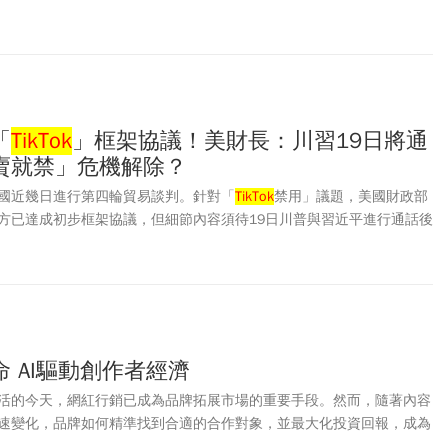
「
TikTok
」框架協議！美財長：川習19日將通
賣就禁」危機解除？
國近幾日進行第四輪貿易談判。針對「
TikTok
禁用」議題，美國財政部
方已達成初步框架協議，但細節內容須待19日川普與習近平進行通話後
或許可免於「不賣就禁」的命運。至於目前暫時休兵的關稅談判，美方
延長暫停措施，並無太大進展。
 AI驅動創作者經濟
活的今天，網紅行銷已成為品牌拓展市場的重要手段。然而，隨著內容
速變化，品牌如何精準找到合適的合作對象，並最大化投資回報，成為
品管理與AI應用資深總監 Dominic Cope在 2025 DATE SUMMIT分享時