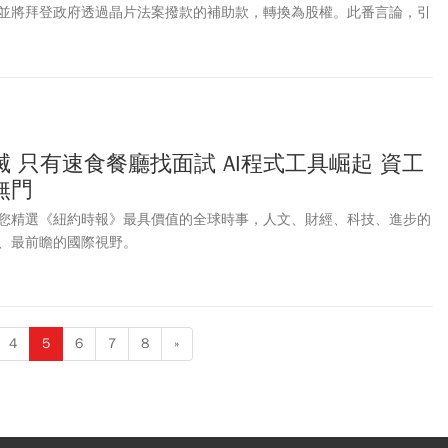
並將拜登政府透過晶片法案撥款的補助款，轉換為股權。此番言論，引
媒甚至點名，包含台積電、三星等，曾獲得晶片法案補助的半導體企
求。但財會專家直指，盧特尼克在訪談中也提到，美國政府取得的英特
權。這代表，盧特尼克指的股權，其實是「特別股」。他進一步分析，
斷虧損英特爾，想透過特別股保全「債權」。
 只有速食餐廳找面試 AI程式工具崛起 資工
無門
您精選《紐約時報》最具價值的全球時事，人文、財經、科技、進步的
、最前瞻的國際視野。
4
5
6
7
8
»