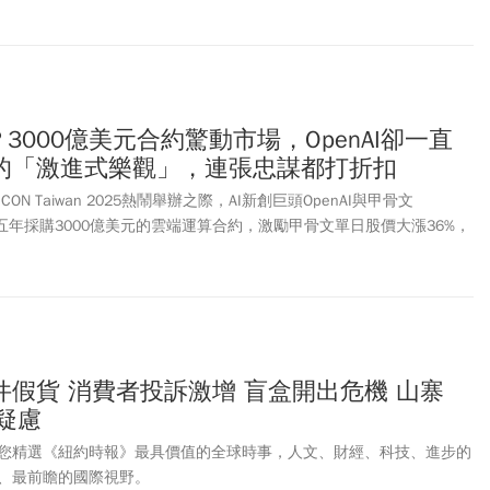
底改寫「創作者經濟」的運作規則，而 CreatorDB 正站在這場變革的
？3000億美元合約驚動市場，OpenAI卻一直
的「激進式樂觀」，連張忠謀都打折扣
ON Taiwan 2025熱鬧舉辦之際，AI新創巨頭OpenAI與甲骨文
簽署五年採購3000億美元的雲端運算合約，激勵甲骨文單日股價大漲36%，
艾利森（Larry Ellison），身價也短暫超越馬斯克，登上全球首富寶
假貨 消費者投訴激增 盲盒開出危機 山寨
全疑慮
您精選《紐約時報》最具價值的全球時事，人文、財經、科技、進步的
、最前瞻的國際視野。