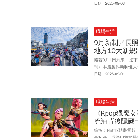
日期：2025-09-03
職場生活
9月新制／長
地方10大新
隨著9月1日到來，接
刊》本篇製作新制懶人
日期：2025-09-01
職場生活
《Kpop獵魔
流油背後隱藏
編按：Netflix動
畫紀錄，成為現象級爆款。