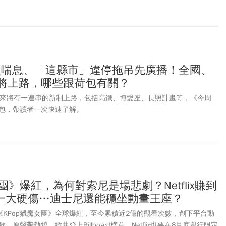
照喘息、「這縣市」違停拖吊先廣播！全國、
規將上路，哪些跟荷包有關？
下來將有一連串的新制上路，包括高鐵、博愛座、長照計畫等，《今周
包，帶讀者一次快速了解。
女團》爆紅，為何對索尼是場悲劇？Netflix賺到
一大硬傷…迪士尼還能穩坐動畫王座？
畫電影《KPop獵魔女團》全球爆紅，至今累積近2億的觀看次數，創下平台動
原聲帶熱燒、歌曲登上Billboard榜首，Netflix也要在8月底舉行限定