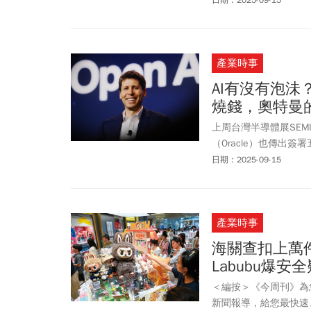
指出，AI 的崛起正在徹
最前線。
產業時事
AI有沒有泡沬
燒錢，奧特曼
上周台灣半導體展SEMIC
（Oracle）也傳出
81歲的甲骨文共同創辦人
日期：2025-09-15
座。
產業時事
海關查扣上萬件
Labubu爆安
＜編按＞《今周刊》為
新聞報導，給您最快速