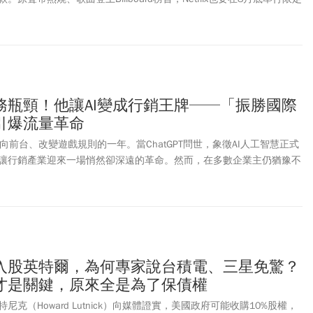
《KPop獵魔女團》龐大的周邊收益，包括續集、外傳、音樂銷售及周邊
etflix獨家收割。然而，在Netflix賺得盆滿缽滿之際，《KPop獵魔女
索尼影業卻顯得黯然憔悴。據內部消息人士透露，當初索尼影業動畫部
作《KPop獵魔女團》，儘管這部作品大受歡迎，索尼的最終利潤卻僅約
要原因在於他們當初選擇將其轉賣給串流平台，而非在院線獨立發行。業界
其商業考量，但《Kpop 獵魔女團》後續的巨大成功，已遠超出預期，
務瓶頸！他讓AI變成行銷王牌──「振勝國際
轟動的電影之一，更具備發展成價值數十億美元系列作品的潛力。相較
引爆流量革命
天的整體票房表現慘淡，面對《Kpop 獵魔女團》的巨大成功，業界猜
定恐怕已懊悔到吐血。Netflix藉著這個虛構K-pop女團的爆紅與操
走向前台、改變遊戲規則的一年。當ChatGPT問世，象徵AI人工智慧正式
畫與家庭的內容市場，而也有許多聲音開始指出，這是Netflix對迪士
讓行銷產業迎來一場悄然卻深遠的革命。然而，在多數企業主仍猶豫不
挑戰。
限公司的創辦人－藍振睿早已看準這場即將顛覆未來的科技變局，果斷
算進行佈局。
入股英特爾，為何專家說台積電、三星免驚？
才是關鍵，原來全是為了保債權
克（Howard Lutnick）向媒體證實，美國政府可能收購10%股權，