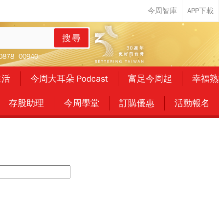
搜尋
0878
00940
生活
今周大耳朵 Podcast
富足今周起
幸福熟
存股助理
今周學堂
訂購優惠
活動報名