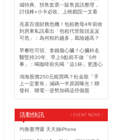
城特典、預售套票…販售資訊整理，
討伐棒+小卡必收、上映戲院一文看
兆基百億財務危機！包租教母4年前收
到房東私訊看出「包租代管龍頭岌岌
可危」：為何租約越多，風險越高？
早餐吃可頌、拿鐵傷心臟？心臟科名
醫堅持20年、早上9點前不做「5件
事」：喝咖啡前先喝「這1杯」更護心
鴻海股價250元能買嗎？杜金龍「手
上一定要有」減碼一半原因曝光！聯
發科、聯電…逆勢加碼這些個股
活動快訊
/ EVENT NEWS /
均衡臺灣週 天天抽iPhone