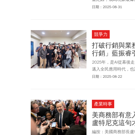
戲院放映的見面會。 
日期：2025-08-31
商品等，絕大多數都將由N
團》背後的動畫製作商
門斥資逾 1 億美元製
競爭力
2,000萬美元，主
分析，雖然當時轉賣有
打破行銷與業
不僅被譽為今年夏天最
行銷」藍振睿
之下，索尼影業今年夏
測，索尼影業對當初的決
2025年，是AI從幕後
作，成功激發拓展原創動
邁入全民應用時代，也
尼動畫霸主地位發起的
決時，振勝國際行銷有
日期：2025-08-22
投入並砸下鉅額研發預
產業時事
美商務部有意
盧特尼克這句
編按：美國商務部長盧特尼