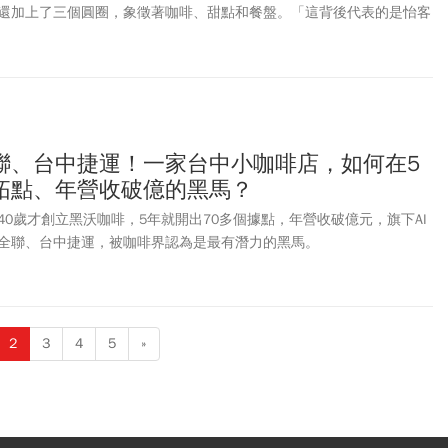
還加上了三個圓圈，象徵著咖啡、甜點和餐盤。「這背後代表的是怡客
客咖啡總經理劉人豪接受《今周刊》專訪時直言，這不只是一般的企業
告，怡客咖啡要正式進軍餐飲市場。
聯、台中捷運！一家台中小咖啡店，如何在5
拓點、年營收破億的黑馬？
0歲才創立黑沃咖啡，5年就開出70多個據點，年營收破億元，旗下AI
全聯、台中捷運，被咖啡界認為是最有潛力的黑馬。
2
3
4
5
»