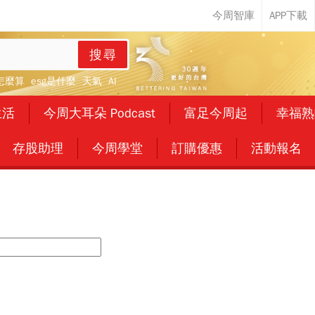
搜尋
怎麼算
esg是什麼
天氣
AI
生活
今周大耳朵 Podcast
富足今周起
幸福熟
存股助理
今周學堂
訂購優惠
活動報名