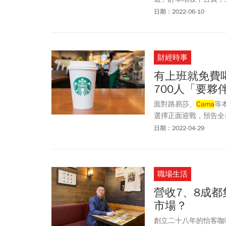
用。不料此舉引起大批
日期：2022-06-10
實，已接獲624件投訴案
更新時間為2022/6/1
財經時事
有上班就免費
700人「要夥
面對路易莎、
Cama
等
選擇正面迎戰，預告全台
個職缺，規模創下近年
日期：2022-04-29
職場生活
營收7、8成
市場？
創立二十八年的怡客咖啡（