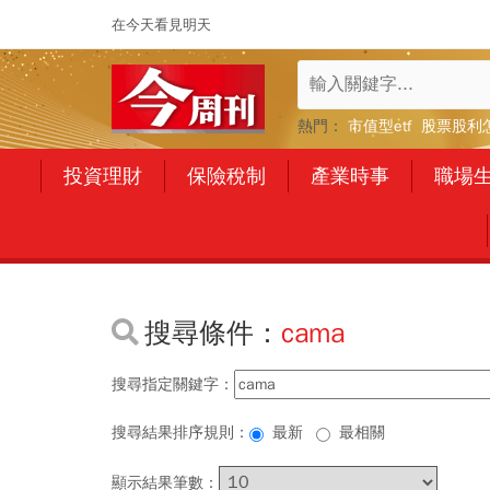
在今天看見明天
熱門：
市值型etf
股票股利
投資理財
保險稅制
產業時事
職場
搜尋條件：
cama
搜尋指定關鍵字：
搜尋結果排序規則：
最新
最相關
顯示結果筆數：