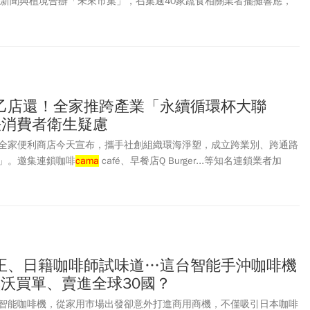
，妞新聞與植境合辦「未來市集」，召集逾40家蔬食相關業者擺攤響應，
，分享餐飲到通路的減碳策略。
乙店還！全家推跨產業「永續循環杯大聯
決消費者衛生疑慮
全家便利商店今天宣布，攜手社創組織環海淨塑，成立跨業別、跨通路
」。邀集連鎖咖啡
cama
café、早餐店Q Burger...等知名連鎖業者加
、OKmart也響應。最快年底前，全台就會有超過700個據點，提供
循環杯服務。
正、日籍咖啡師試味道…這台智能手沖咖啡機
沃買單、賣進全球30國？
智能咖啡機，從家用市場出發卻意外打進商用商機，不僅吸引日本咖啡