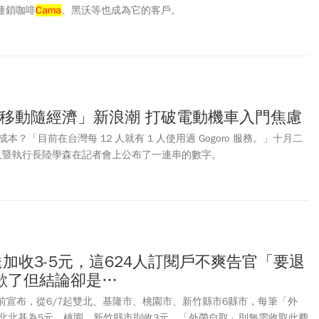
，連鎖咖啡
Cama
、黑沃等也成為它的客戶。
掀起「移動隨經濟」新浪潮 打破電動機車入門焦慮
？「目前在台灣每 12 人就有 1 人使用過 Gogoro 服務。」十月二
創辦人暨執行長陸學森在記者會上公布了一連串的數字。
a外送加收3-5元，這624人訂閱戶不爽告官「要退
歉了但結論卻是…
da日前宣布，從6/7起雙北、基隆市、桃園市、新竹縣市6縣市，每筆「外
北北基為5元，桃園、新竹縣市則收3元，「外帶自取」則無需收取此費