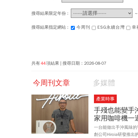
搜尋結果限定年份 :
搜尋結果指定網站 :
今周刊
ESG永續台灣
幸
共有
44
項結果
搜尋日期：
2026-08-07
今周刊文章
多媒體
產業時事
手殘也能變手
家用咖啡機一
一台能做出手沖風味的
創公司Hiroia研發推