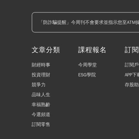
「防詐騙提醒」今周刊不會要求並指示您至ATM
文章分類
課程報名
訂
財經時事
今周學堂
訂閱戶
投資理財
ESG學院
APP下
競爭力
存股助
品味人生
幸福熟齡
今選頻道
訂閱零售