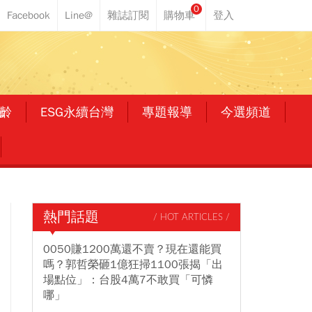
0
齡
ESG永續台灣
專題報導
今選頻道
熱門話題
/ HOT ARTICLES /
0050賺1200萬還不賣？現在還能買
嗎？郭哲榮砸1億狂掃1100張揭「出
場點位」：台股4萬7不敢買「可憐
哪」