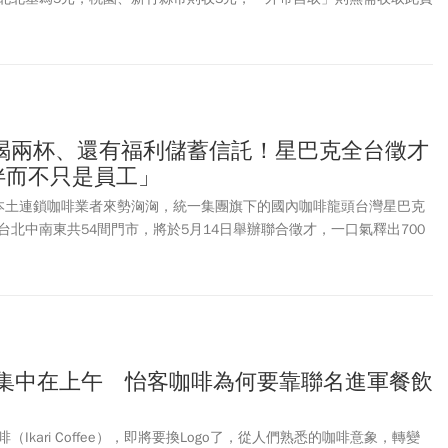
會員不滿，認為業者未經告知加收費用已是片面違約，行政院消保處證
並要求退訂，foodpanda也發出聲明致歉。（原文刊載於2022/6/6，
0）
喝兩杯、還有福利儲蓄信託！星巴克全台徵才
伴而不只是員工」
本土連鎖咖啡業者來勢洶洶，統一集團旗下的國內咖啡龍頭台灣星巴克
北中南東共54間門市，將於5月14日舉辦聯合徵才，一口氣釋出700
最大。
都集中在上午 怡客咖啡為何要靠聯名進軍餐飲
Ikari Coffee），即將要換Logo了，從人們熟悉的咖啡意象，轉變