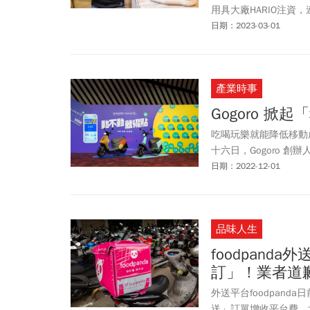
用具大廠HARIO注資
日期：2023-03-01
產業時事
Gogoro 
吃喝玩樂就能降低移動成本
十六日，Gogoro 
日期：2022-12-01
品味人生
foodpand
訂」！業者道
外送平台foodpan
送」訂單增收平台費，