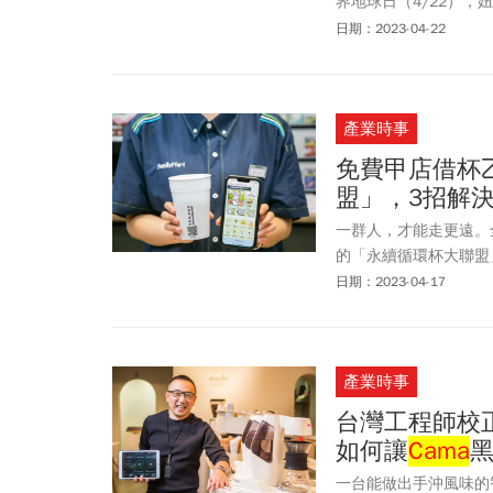
界地球日（4/22）
同時舉辦「綠色論壇」
日期：2023-04-22
產業時事
免費甲店借杯
盟」，3招解
一群人，才能走更遠。
的「永續循環杯大聯盟
入，就連競爭對手萊爾富
日期：2023-04-17
「甲店借、乙店還」的
產業時事
台灣工程師校
如何讓
Cama
黑
一台能做出手沖風味的