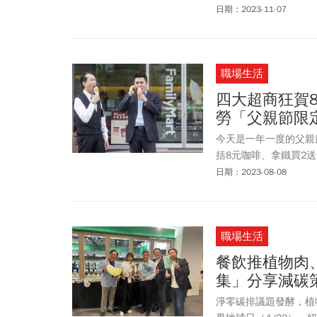
間累計近400萬的募資
日期：2023-11-07
職場生活
四大超商狂賀8
勞「父親節限
今天是一年一度的父親
括8元咖啡、拿鐵買2
節限定優惠一次整理給
日期：2023-08-08
職場生活
餐飲推植物肉
集」分享減碳
淨零碳排議題發酵，植