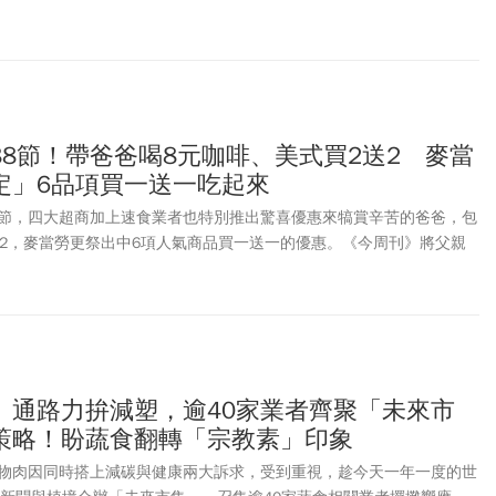
金額。
8節！帶爸爸喝8元咖啡、美式買2送2 麥當
定」6品項買一送一吃起來
節，四大超商加上速食業者也特別推出驚喜優惠來犒賞辛苦的爸爸，包
送2，麥當勞更祭出中6項人氣商品買一送一的優惠。《今周刊》將父親
大家，讓全天下的爸爸能在8月8日這天吃好喝滿！
、通路力拚減塑，逾40家業者齊聚「未來市
策略！盼蔬食翻轉「宗教素」印象
物肉因同時搭上減碳與健康兩大訴求，受到重視，趁今天一年一度的世