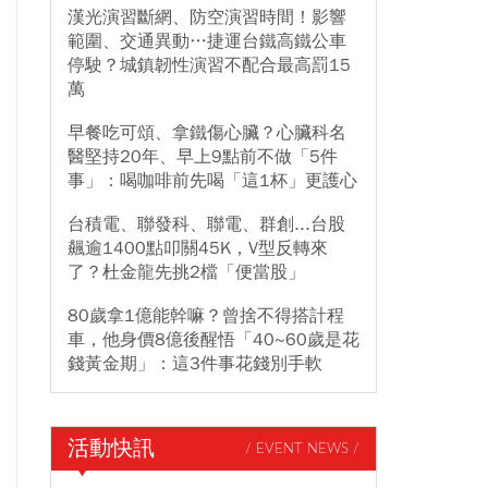
漢光演習斷網、防空演習時間！影響
範圍、交通異動…捷運台鐵高鐵公車
停駛？城鎮韌性演習不配合最高罰15
萬
早餐吃可頌、拿鐵傷心臟？心臟科名
醫堅持20年、早上9點前不做「5件
事」：喝咖啡前先喝「這1杯」更護心
台積電、聯發科、聯電、群創...台股
飆逾1400點叩關45K，V型反轉來
了？杜金龍先挑2檔「便當股」
80歲拿1億能幹嘛？曾捨不得搭計程
車，他身價8億後醒悟「40~60歲是花
錢黃金期」：這3件事花錢別手軟
活動快訊
/ EVENT NEWS /