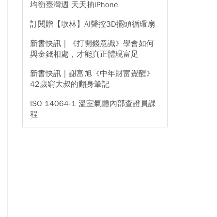
均衡臺灣週 天天抽iPhone
訂閱贈【歌林】AI聲控3D擺頭循環扇
新書快訊｜《打開錢意識》學會如何
與金錢相處，才能真正體現富足
新書快訊｜謝富旭《中年財富覺醒》
42歲窮大叔的翻身筆記
ISO 14064-1 溫室氣體內部查證員課
程