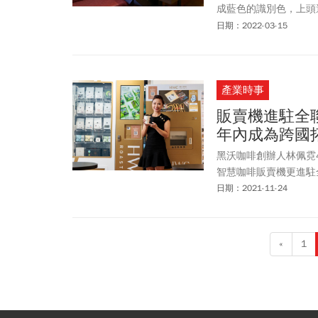
成藍色的識別色，上頭
咖啡的正式轉型！」怡
日期：2022-03-15
識別調整，而是對外宣
產業時事
販賣機進駐全
年內成為跨國
黑沃咖啡創辦人林佩霓4
智慧咖啡販賣機更進駐
日期：2021-11-24
«
1