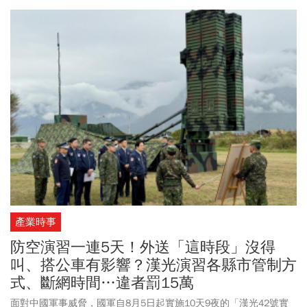
難。
foodpanda
、Uber Eats等外送服務也將於演習期間暫停。2026
城鎮韌性演習首度參考日韓等國家作法，加入大規模「行動網路降
速演練」，在這30分鐘內網速將變慢，民眾可能無法順暢地觀賞影
片、視訊通話、行動支付，但語音通話、簡訊以及文字傳輸等皆可
正常使用。2026城鎮韌性演習需要注意什麼？若違反規定會罰錢
嗎？
產業時事
防空演習一連5天！外送「這時段」沒得
叫、搭公車有影響？漢光演習各縣市管制方
式、斷網時間…違者罰15萬
面對中國軍事威脅，國軍自8月5日起實施10天9夜的「漢光42號實