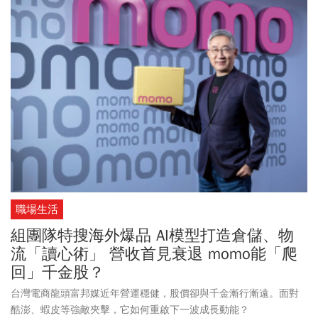
職場生活
組團隊特搜海外爆品 AI模型打造倉儲、物
流「讀心術」 營收首見衰退 momo能「爬
回」千金股？
台灣電商龍頭富邦媒近年營運穩健，股價卻與千金漸行漸遠。面對
酷澎、蝦皮等強敵夾擊，它如何重啟下一波成長動能？