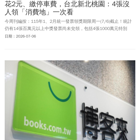
花2元、繳停車費，台北新北桃園：4張沒
人領「消費地」一次看
今周刊編按：115年1、2月統一發票領獎期限周一(7/6)截止！統計
仍有14張百萬元以上中獎發票尚未兌領，包括4張1000萬元特別
獎、3張200萬元特獎，還有7張100萬元雲端發票專屬獎。115年1、
日期：2026-07-06
2月統一發票，1,000萬元特別獎號碼為「87510041」，目前還有4
張未領，其中消費金額最低是新北市土城麥當勞，僅花2元；其餘未
兌領發票分別開在台北市中正區7-ELEVEn台醫東門市、萬華美觀園
餐廳，以及桃園龜山永豐停車場，消費金額介於39到1579元之間。
200萬元特獎也有3張發票未領，分別開在高雄市三民區7-ELEVEn察
哈爾一街、左營區樺達奶茶站前北路，以及仁武區可不可熟成紅茶
仁雄路。