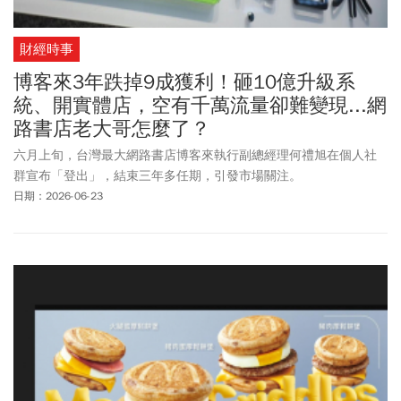
財經時事
博客來3年跌掉9成獲利！砸10億升級系
統、開實體店，空有千萬流量卻難變現...網
路書店老大哥怎麼了？
六月上旬，台灣最大網路書店博客來執行副總經理何禮旭在個人社
群宣布「登出」，結束三年多任期，引發市場關注。
日期：2026-06-23