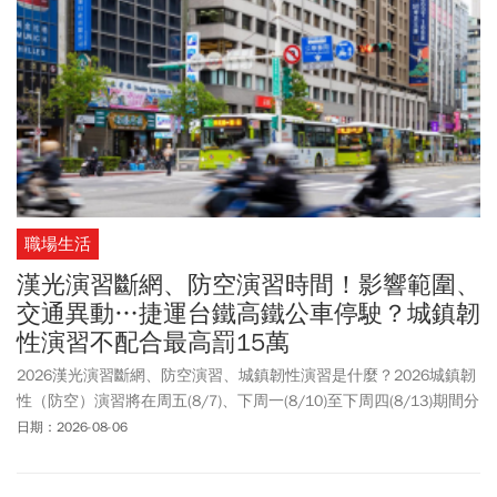
時、再假裝依法補差額，是公然違法。有關外送平臺報酬計算方
式，勞動部晚間回應，Uber Eats提供外送員之報酬明細計算方式，
其中所列疊單的計算，並未依《外送員權益保障及外送平臺管理
法》第3條第13款及第5條規定，將每單的外送服務時間如實計入，
如此報酬給付作法即屬違法。勞動部並指出，另一家平臺業者
Foodpanda
經初步檢視，於疊單之基本報酬計算已有配合外送專法
之規範。針對後續執法，勞動部呼籲外送員務必詳加檢視訂單及報
酬明細，如於外送平臺業者與外送員約定之給付日期屆至後，仍未
獲得法規規範之應有基本報酬，即可依法向勞務提供地之地方勞工
職場生活
局處提出檢舉。地方勞工局處如於受理檢舉並查證後，確認有違反
外送專法第5條規定情形，將依法採「按人處罰」方式裁罰，且每案
漢光演習斷網、防空演習時間！影響範圍、
處以2萬元以上罰鍰，並令其限期改善，若平臺業者屆期仍未依法補
交通異動…捷運台鐵高鐵公車停駛？城鎮韌
足短少的基本報酬，會按次連續加重處罰至改正為止。
性演習不配合最高罰15萬
2026漢光演習斷網、防空演習、城鎮韌性演習是什麼？2026城鎮韌
性（防空）演習將在周五(8/7)、下周一(8/10)至下周四(8/13)期間分
區、分時段進行。其中，雙北及桃園、新竹等地區將於8/13實施，
日期：2026-08-06
屆時除了將進行避難演習之外，也將實施交通管制，捷運、台鐵及
高鐵列車皆正常行駛，惟出站後須依照民防人員指示進行疏散避