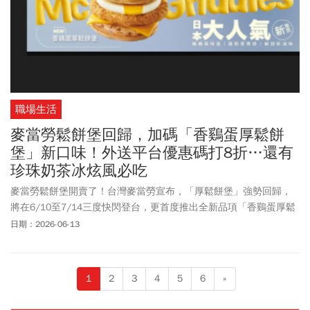
職場生活
麥當勞鬆餅堡回歸，加碼「香鷄蛋厚鬆餅
堡」新口味！外送平台優惠碼打8折…還有
珍珠奶茶冰炫風必吃
麥當勞鬆餅堡開賣了！台灣麥當勞宣布，「厚鬆餅堡」強勢回歸，
將在6/10至7/14三度快閃登台，更首度推出全新品項「香鷄蛋厚鬆
餅堡」。還有經典的「豬肉蛋厚鬆餅堡」、「火腿蛋厚鬆餅堡」及
日期：2026-06-13
「豬肉厚鬆餅堡」同步在早餐時段推出。搭配薯餅套餐價格從114元
到124元。外送平台
foodpanda
也跟上這波「麥當勞厚鬆餅堡系列」
開賣熱潮，即日起至6/30，早餐時段訂購指定厚鬆餅堡特餐，輸入
1
2
3
4
5
6
»
優惠碼「鬆餅堡一擊棒」滿280元享8折。優惠最高折抵65元，每人
限用1次。此外，另一個社群話題巨星「珍珠奶茶冰炫風」睽違2年