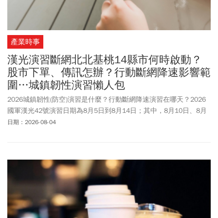
產業時事
漢光演習斷網北北基桃14縣市何時啟動？
股市下單、傳訊怎辦？行動斷網降速影響範
圍…城鎮韌性演習懶人包
2026城鎮韌性(防空)演習是什麼？行動斷網降速演習在哪天？2026
國軍漢光42號演習日期為8月5日到8月14日；其中，8月10日、8月
13日首次加入「行動網路受阻」演練，屆時將實施30分鐘行動斷
日期：2026-08-04
網，期間民眾手機只能使用語音及簡訊，引發社會討論。NCC規畫
在中部、北部共14個縣市，實施30分鐘行動斷網，這也會是台灣首
次進行模擬戰爭時的手機網速受阻演習。《今周刊》整理2026漢光
演習時間、行動斷網演習相關資訊與問題懶人包，帶讀者了解有哪
些重點。