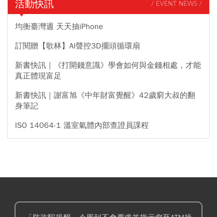
活動快訊
/ EVENT NEWS /
均衡臺灣週 天天抽iPhone
訂閱贈【歌林】AI聲控3D擺頭循環扇
新書快訊｜《打開錢意識》學會如何與金錢相處，才能
真正體現富足
新書快訊｜謝富旭《中年財富覺醒》42歲窮大叔的翻
身筆記
ISO 14064-1 溫室氣體內部查證員課程