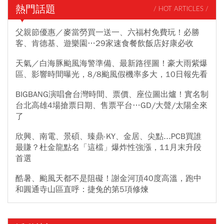
同步重磅回歸。
熱門話題
/ HOT ARTICLES /
父親節優惠／麥當勞買一送一、六福村免費玩！必勝
客、肯德基、遊樂園…29家速食餐飲飯店好康必收
天氣／白海豚颱風海警準備、最新路徑圖！豪大雨紫爆
區、影響時間曝光，8/8颱風假機率多大，10日報先看
BIGBANG演唱會台灣時間、票價、座位圖出爐！實名制
台北高雄4場搶票日期、售票平台…GD/大聲/太陽全來
了
欣興、南電、景碩、臻鼎-KY、金居、尖點...PCB買誰
最賺？杜金龍點名「這檔」爆炸性強漲，11月末升段
首選
酷暑、颱風天都不是阻礙！謝金河頂40度高溫，跑中
和圓通寺山區直呼：捷兔的第5項修煉