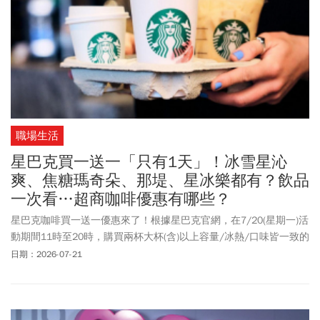
職場生活
星巴克買一送一「只有1天」！冰雪星沁
爽、焦糖瑪奇朵、那堤、星冰樂都有？飲品
一次看…超商咖啡優惠有哪些？
星巴克咖啡買一送一優惠來了！根據星巴克官網，在7/20(星期一)活
動期間11時至20時，購買兩杯大杯(含)以上容量/冰熱/口味皆一致的
飲料，其中一杯由星巴克招待。這次買一送一的活動品項，包括推
日期：2026-07-21
薦飲品草莓巴西莓風味冰雪星沁爽、芒果火龍果冰雪星沁爽，以及
黑糖風味奶香咖啡、焦糖瑪奇朵、那堤系列、摩卡、星冰樂等都能
買一送一！