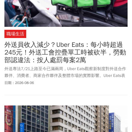
職場生活
外送員收入減少？Uber Eats：每小時超過
245元！外送工會控疊單工時被砍半，勞動
部認違法：按人處罰每案2萬
外送專法7/21上路至今已滿兩周，Uber Eats觀察新制度對外送合作
夥伴、消費者、商家合作夥伴及整體市場的實際影響。Uber Eats表
示，初期數據顯示，與專法施行前相比 ，整體外送合作夥伴的收益
日期：2026-08-06
結構依然成長，較低報酬區間指標的外送合作夥伴，外送服務期間
每小時報酬增加約 18.2%；而較高報酬區間指標的外送合作夥伴，
外送服務期間每小時報酬也增加約 10.5%。Uber Eats指出，平台仍
持續採行疊單的營運模式，協助維持消費者可負擔的外送費用。外
送專法上路迄今，整體訂單量未見顯著增減，市場需求大致維持穩
定。不過針對Uber Eats的說法，台灣外送聯盟總工會籌備處發布訊
息控訴「Uber Eats偷走外送員血汗錢」，怒批Uber使用障眼法偷工