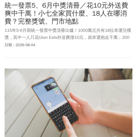
統一發票5、6月中獎清冊／花10元外送費
爽中千萬！小七全家買什麼、18人在哪消
費？完整獎號、門市地點
115年5-6月期統一發票中獎清冊出爐！1000萬元共有18位幸運兒獲
獎，其中一人只花Uber Eats外送費僅10元，就幸運抱走千萬；200
萬元特獎則有22張發票。超商中獎發票部分，711開出1張千萬與4
日期：2026-08-04
張200萬、全家開出1張千萬、2張200萬、3張20萬；萊爾富則是開
出1張千萬、1張200萬，以及2張20萬。5-6月發票千萬特別獎獎號
為「38548029」，獎金200萬元的特獎號碼為「10138845」，頭獎
20萬元3組分別為「24121106」、「28589937」、
「83663333」。