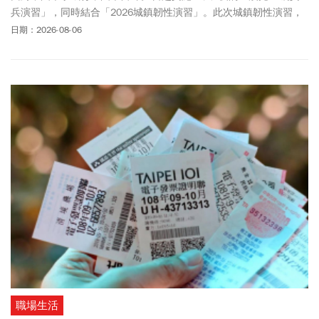
兵演習」，同時結合「2026城鎮韌性演習」。此次城鎮韌性演習，
分別於高雄及屏東、新北及宜蘭共同演習，8/7至8/13期間，全國分
日期：2026-08-06
北中南、東部及離島實施城鎮韌性「防空演習」項目。屆時除了將
進行避難演習之外，也將實施交通管制，捷運、台鐵及高鐵列車皆
正常行駛，惟出站後須依照民防人員指示進行疏散避難，8/10及
8/13在中、北部，也將實施行動網路降速30分鐘演練。民眾若不遵
守管制，各地方政府得以《民防法》第25條，裁處新台幣3萬元以
上、15萬元以下罰鍰。舉行防空演習的時間，外送平台Uber Eats、
foodpanda
會有影響嗎？一文整理防空演習該注意的事。
職場生活