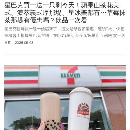
星巴克買一送一只剩今天！蘋果山茶花美
式、濃萃義式厚那堤、星冰樂都有…草莓抹
茶那堤有優惠嗎？飲品一次看
星巴克咖啡買一送一優惠來了，這次是母親節優惠「連續2天」快把
握機會！根據星巴克官網，在5/7 (星期四)至5/8(星期五)都有買一送
一。在活動期間11時至20時，到星巴克門市購買兩杯大杯(含)以上容
日期：2026-05-08
量/冰熱/口味皆一致飲料，其中一杯由星巴克招待。這次買一送一
的活動品項，包括蘋果山茶花美式、濃萃義式厚那堤、焦糖瑪奇
朵、冷萃咖啡、那堤類、星沁爽、摩卡可可碎片星冰樂等系列都
有。不過，重磅回歸的草莓風味抹茶那堤，這次卻不在優惠範圍之
內。