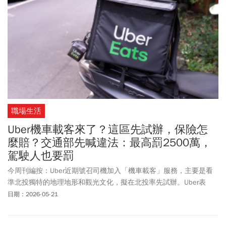
金1,000萬）、特獎（200萬）各還有4張未領，領獎期限只到115年
7月6日，其中一位幸運兒更是只花了2元買袋子就中了1,000萬元獎
金。財政部提醒逾期將無法兌領，還沒兌獎的民眾務必把握時間。
職場生活
Uber機車載客來了？這區先試辦，保險怎
麼賠？交通部先喊違法：最高罰2500萬，
駕駛人也要罰
今周刊編按：Uber近期號召司機加入「機車載客」服務，主要是看
準北投獨特的地理地形和觀光文化，擬在北投率先試辦。Uber表
示，正與合作車隊「優行福爾摩沙股份有限公司」，一同積極研究
日期：2026-05-21
如何優化現有在地交通服務，導入更完善安全保障功能，但計畫仍
處於評估階段。外界十分關注Uber擬試辦的「機車載客」服務，對