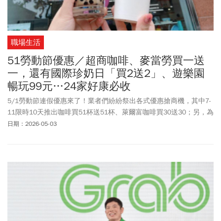
職場生活
51勞動節優惠／超商咖啡、麥當勞買一送
一，還有國際珍奶日「買2送2」、遊樂園
暢玩99元…24家好康必收
5/1勞動節連假優惠來了！業者們紛紛祭出各式優惠搶商機，其中7-
11限時10天推出咖啡買51杯送51杯、萊爾富咖啡買30送30；另，為
慶祝4/30國際珍奶日，7-11亦推出各式珍奶飲品優惠，平均一杯50
日期：2026-05-03
元銅板有找，還有免費加料活動；85°C黑糖珍珠鮮奶、黑糖珍珠厚
奶茶第二杯25元，寄杯更便宜，最高省200元；CoCo都可珍奶兩杯
只要66元；翰林茶館珍奶買一送一。更多好康還有麥當勞、摩斯漢
堡買一送一；肯德基蛋撻禮盒下殺62折，新品開心果蛋撻也有折
扣，各式優惠券這邊領！《今周刊》一文整理24家優惠，吃喝玩樂
通通有，快收藏起來。