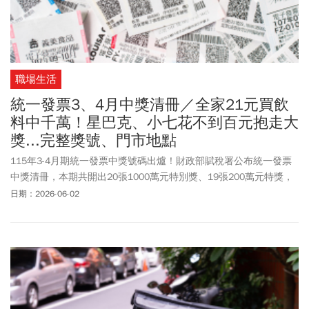
職場生活
統一發票3、4月中獎清冊／全家21元買飲
料中千萬！星巴克、小七花不到百元抱走大
獎...完整獎號、門市地點
115年3-4月期統一發票中獎號碼出爐！財政部賦稅署公布統一發票
中獎清冊，本期共開出20張1000萬元特別獎、19張200萬元特獎，
總計39名幸運得主抱回高額獎金。本期統一發票千萬特別獎獎號為
日期：2026-06-02
「19531471」，200萬特獎號碼為「85941329」；頭獎(20萬元)3
組幸運號碼分別為「07225810」、「20231230」、
「83518781」，兌獎期間自115年6月6日起至115年9月7日止。幸
運兒是你嗎？統一發票中獎清冊公布，幸運民眾只花21元在全家便
利商店購買飲品就抱走千萬獎金，還有至星巴克消費15元，繳停車
費就幸運獲得特獎、雲端發票獎，若還沒對獎不妨趕緊打開APP確
認，看看這個月有沒有小確幸！115年1-2月期統一發票特別獎（獎