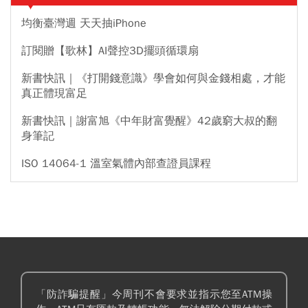
均衡臺灣週 天天抽iPhone
訂閱贈【歌林】AI聲控3D擺頭循環扇
新書快訊｜《打開錢意識》學會如何與金錢相處，才能
真正體現富足
新書快訊｜謝富旭《中年財富覺醒》42歲窮大叔的翻
身筆記
ISO 14064-1 溫室氣體內部查證員課程
「防詐騙提醒」今周刊不會要求並指示您至ATM操