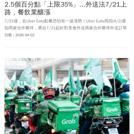
2.5個百分點「上限35%」...外送法7/21上
路，餐飲業釀漲
7/21後，在Uber Eats點餐恐怕有一波漲勢！Uber Eats周四(4/2)通
知商家合作夥伴，將自7/21起針對美食外送商家合作夥伴外送訂單
服務費一次性調整，調幅為2.5個百分點，針對生鮮雜貨商家合作夥
日期：2026-04-02
伴外送訂單服務費用則調幅3個百分點。Uber Eats表示，今年 1 月
立法院三讀通過《外送員權益保障及外送平臺管理法》，並預計於7
月中旬正式實施。由於新法將對外送產業整體營運模式與成本結構
帶來重大影響，涵蓋商家合作夥伴、外送合作夥伴、消費者以及平
台本身。Uber Eats 在審慎評估後通知商家合作夥伴針對，外送訂單
服務費調漲，為與商家合作夥伴共同因應產業轉型，Uber Eats也主
動設置「35% 服務費率上限」機制，希望在反映平台營運成本與兼
顧商家長期經營壓力之間取得平衡。