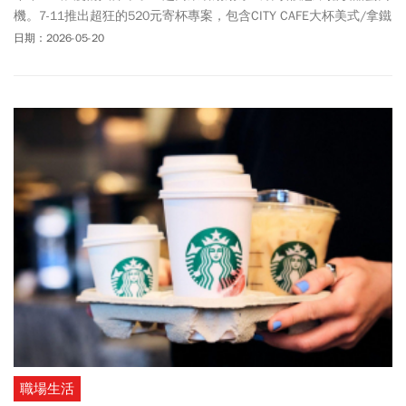
機。7-11推出超狂的520元寄杯專案，包含CITY CAFE大杯美式/拿鐵
任選13杯只要520元，萊爾富則有520咖啡買一送一、OK-mart也能
日期：2026-05-20
喝咖啡買2送1。至於星巴克買一送一還有嗎？根據官網，星巴克咖
啡優惠是與外送業者合作，推出部分飲品享第2杯半價優惠。此外，
全家也在5月份推出「5日5好康」限時優惠。快和另一半一起浪漫共
享省荷包！《今周刊》整理各超商5月優惠懶人包，怎麼買最省？就
來看這篇！
職場生活