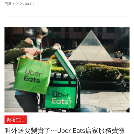
獎，總計33名幸運得主抱回高額獎金。有民眾在麥當勞拿到一張消
日期：2026-04-02
費金額2元的發票，幸運抱走千萬獎金。千萬特別獎獎號為
「87510041」，200萬特獎號碼「32220522」；頭獎（20萬元）3
組分別為「21677046」、「44662410」、「31262513」。領獎期
間為115年4月6日至115年7月6日。超商發票中獎部分，711公布開
出3張千萬特別獎、3張200萬特獎、3張雲端發票專屬獎100萬，共
有9名幸運兒；其中一人只花39元就中1千萬元、200萬特獎更「只
花6元」。其中有個大亮點是，位在台北市中正區的「臺醫東」門
市，開出一張千萬大獎，以及雲端發票專屬獎100萬！全家也有7位
幸運兒抱回大獎，消費門市橫跨新北、宜蘭、桃園、新竹、台中、
台南及屏東；其中特別獎1千萬開出2組，獎落屏東愛園店、冬山義
成店，幸運兒最少只花39元買2瓶茶飲。全聯則開出1張千萬、1張
200萬，分別在台中向上門市以及台北文山興隆門市。114年11-12
月期統一發票千萬特別獎還有7張未領，領獎期限至5月5日止，逾期
將無法兌領。消費地點包括：桃園市龜山區頂湖路33號Gogoro花11
元租共享機車、新北市淡水區中山北路2段188巷全家Family Mart花
49元買食品等。
職場生活
叫外送要變貴了…Uber Eats店家服務費漲