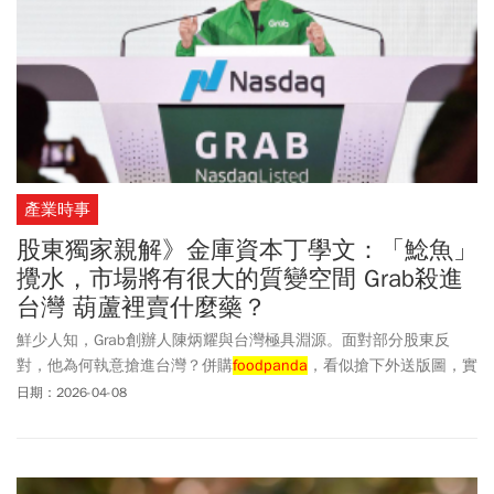
產業時事
股東獨家親解》金庫資本丁學文：「鯰魚」
攪水，市場將有很大的質變空間 Grab殺進
台灣 葫蘆裡賣什麼藥？
鮮少人知，Grab創辦人陳炳耀與台灣極具淵源。面對部分股東反
對，他為何執意搶進台灣？併購
foodpanda
，看似搶下外送版圖，實
則為「超級APP」鋪路。當整合者來勢洶洶，已有叫車業者表態靠
日期：2026-04-08
攏。