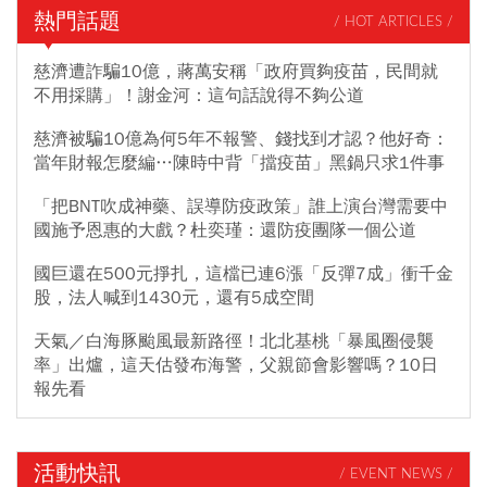
熱門話題
/ HOT ARTICLES /
慈濟遭詐騙10億，蔣萬安稱「政府買夠疫苗，民間就
不用採購」！謝金河：這句話說得不夠公道
慈濟被騙10億為何5年不報警、錢找到才認？他好奇：
當年財報怎麼編…陳時中背「擋疫苗」黑鍋只求1件事
「把BNT吹成神藥、誤導防疫政策」誰上演台灣需要中
國施予恩惠的大戲？杜奕瑾：還防疫團隊一個公道
國巨還在500元掙扎，這檔已連6漲「反彈7成」衝千金
股，法人喊到1430元，還有5成空間
天氣／白海豚颱風最新路徑！北北基桃「暴風圈侵襲
率」出爐，這天估發布海警，父親節會影響嗎？10日
報先看
活動快訊
/ EVENT NEWS /