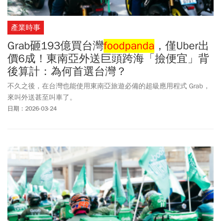
產業時事
Grab砸193億買台灣
foodpanda
，僅Uber出
價6成！東南亞外送巨頭跨海「撿便宜」背
後算計：為何首選台灣？
不久之後，在台灣也能使用東南亞旅遊必備的超級應用程式 Grab，
來叫外送甚至叫車了。
日期：2026-03-24