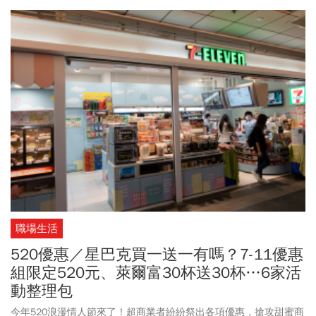
此，交通部5/21回應，北投地區確實具有特殊歷史背景，早年因地
形及溫泉觀光發展，逐漸形成地方性的機車接送文化，屬歷史脈絡
下形成特殊現象。交通部表示，依據「公路法第34條規定」，汽車
運輸業屬於許可事業，機車載客的服務模式為計程車客運業，依法
規定必須以四輪小客車經營，使用機車載客在法令上並不允許。違
規駕駛最高可處20萬元罰鍰、業者最高處2500萬元。
職場生活
520優惠／星巴克買一送一有嗎？7-11優惠
組限定520元、萊爾富30杯送30杯…6家活
動整理包
今年520浪漫情人節來了！超商業者紛紛祭出各項優惠，搶攻甜蜜商