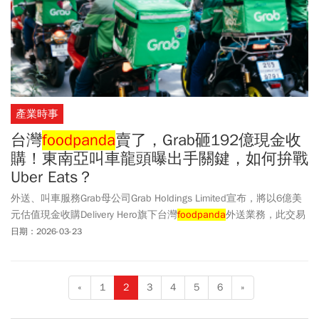
產業時事
台灣
foodpanda
賣了，Grab砸192億現金收
購！東南亞叫車龍頭曝出手關鍵，如何拚戰
Uber Eats？
外送、叫車服務Grab母公司Grab Holdings Limited宣布，將以6億美
元估值現金收購Delivery Hero旗下台灣
foodpanda
外送業務，此交易
在無現金且無債務的基礎上進行，並需經過常規的交割調整與監管
日期：2026-03-23
部門核准，預計將於 2026 年下半年完成。
«
1
2
3
4
5
6
»