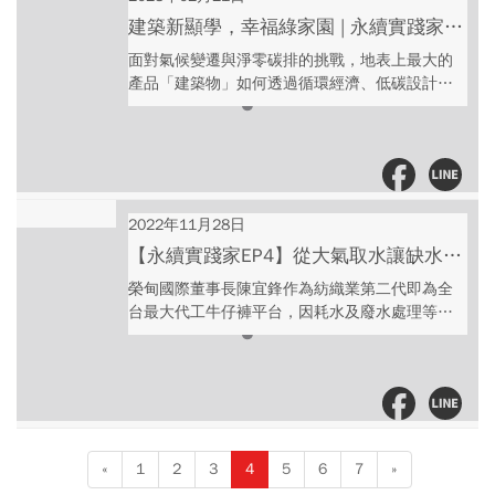
終於在COP27實現氣候正義里程碑。 COP27論壇
留意使用量。」羅國俊建議，大家應從生活轉型
建築新顯學，幸福綠家園 | 永續實踐家
的三大進展： 1. 氣候正義：首次通過決議，成立
開始，改變生活習慣，減少自身的碳排放。 主持
EP5
面對氣候變遷與淨零碳排的挑戰，地表上最大的
損失與損害基金。 2. 全球甲烷承諾：增加50國簽
人｜今周刊研發長 王之杰 與談人｜願景工程基金
產品「建築物」如何透過循環經濟、低碳設計與
屬，一同將全球甲烷排放控制在30%內。 3. 國際
會執行長 羅國俊 - ESG永續台灣 碳金新時代
智慧管理蛻變成綠色家園？ 營建業永續模範生
碳市場：定義雙軌制碳市場，若企業跨國購買碳
https://esg.businesstoday.com.tw/2023/netzero/
「冠德建設」與「根基營造」，融合企業ESG心
權且用於非強制性減碳目的，雙方皆可計算減碳
-- Hosting provided by SoundOn
法，實現我們對未來住居的想像，創造出美好永
貢獻。 主持人｜今周刊研發長 王之杰 與談人｜願
續生活。 主持人｜今周刊研發長 王之杰 與談人｜
景工程記者 蘇彥誠、周妤靜 - ESG永續台灣 碳金
冠德建設總經理 張勝安、根基營造總經理 陳俊明
新時代
以上節目由今周刊與根基營造聯合製播 -- Hosting
2022年11月28日
https://esg.businesstoday.com.tw/2023/netzero/
provided by SoundOn
-- Hosting provided by SoundOn
【永續實踐家EP4】從大氣取水讓缺水問
題不在？抵擋空氣汙染的空氣管家？秉持
榮甸國際董事長陳宜鋒作為紡織業第二代即為全
修復地球的使命感，榮甸國際如何引入以
台最大代工牛仔褲平台，因耗水及廢水處理等問
題長期關注水資源議題，因緣際會了解到以色列
色列顛覆世界的發明？
Watergen創新取水技術，加上具備減塑、減碳、
減少水資源浪費等特色，有助於企業實踐聯合國
永續發展目標SDGs，在董事長積極推動之下，今
年Watergen更登場堪稱是全亞洲規模最大的永續
盛會「全球企業永續論壇」（GCSF）! 讓我們一
«
1
2
3
4
5
6
7
»
起搶先收聽榮甸國際如何將永續地球的願景化身