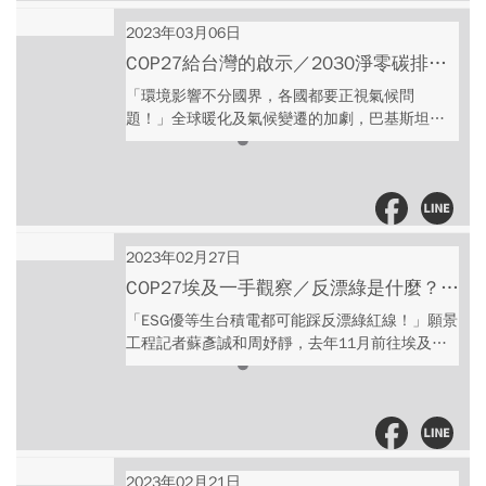
有效率及快速認知正確資訊及培訓永續人才，提
儀璇 與談人｜今周刊研發長 王之杰 - 迎戰零碳時
早規劃好企業內部永續目標策略。 主持人｜今周
2023年03月06日
代 ESG永續台灣 第三屆國際高峰會
刊研發長 王之杰 與談人｜財團法人中華經濟研究
https://reurl.cc/Gee20Z
COP27給台灣的啟示／2030淨零碳排中
院綠色經濟研究中心主任 溫麗琪 減碳知識家 :
期目標，政府做得還不夠！民眾從生活轉
「環境影響不分國界，各國都要正視氣候問
https://events.businesstoday.com.tw/2023/cge-
型開始，用水用電都要重新思考｜永續實
題！」全球暖化及氣候變遷的加劇，巴基斯坦於
carbontalks/ -- Hosting provided by SoundOn
去年6月起連續下了3個月的豪雨，造成災難性水
踐家 EP7
災，奪走超過1500條性命，成千上萬的民眾更上
街抗議政府救援速度緩慢… 在已開發國家發展經
濟製造大量碳排的同時，環境氣候也漸漸改變，
處於弱勢的開發中國家，無太大的經濟發展卻面
臨氣候危機，因此COP27最後關頭終於決定成立
2023年02月27日
「氣候損失與損害」專款基金，讓碳排少卻深受
COP27埃及一手觀察／反漂綠是什麼？
其害的窮國，可收到氣候正義賠償！ 台灣也於
ESG優等生台積電都可能踩紅線！全球都
「ESG優等生台積電都可能踩反漂綠紅線！」願景
2023年初立院三讀通過《氣候變遷因應法》，將
在瘋永續，不要只是急著買碳權、做形象
工程記者蘇彥誠和周妤靜，去年11月前往埃及參
2050淨零排放目標入法，並正式啟動碳費徵收機
加COP27聯合國氣候變遷大會。峰會第一周即公
廣告｜永續實踐家 EP6
制。不論藍綠執政，都需往此方向前進。 「除政
布反漂綠準則，但內容相當嚴格，而可能讓台積
府制定相關政策、企業開始啟動，人民也需做生
電踩線的規定為：若企業所屬工會的氣候政策立
活上的轉型！」 願景工程基金會執行長羅國俊呼
場與其不一致，需跳出來抵制。 另深受氣候變遷
籲，台灣雖然生活十分便利，但有時也因這些便
影響的開發中國家，也把握此次在非洲舉行的峰
利無形增加了碳排放，例如：24小時便利商店、
會，團結起來向富裕國家爭取損失與損害金援，
2023年02月21日
平價的電費。「因為電費便宜，所以大家都不太