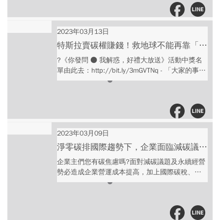
然現在聯合國已有制定相關政策實踐綠色減碳，
但私部門受資本市場的影響，標準更是嚴格。
2019年底全球最大基金公司貝萊德（Black
2023年03月13日
Rock），要求所有被投資的公司重視環境議題，
特斯拉賣碳權賺錢！救地球不能再靠「搭
並將其放於公司策略中。 因此，許多大品牌超前
便車」，2024年台灣排碳大戶增收碳
?《你發問 ● 我解惑，好禮大放送》活動中獎名
國際的2050淨零碳排目標，在未被限制前做自我
費，企業該如何因應？｜永續實踐家 EP9
單由此去：http://bit.ly/3mGVTNq - 「大家的事就
控管，像是蘋果公司設定2030達到碳中和，徹底
是沒人的事！」十多年前開始聽到全球暖化一
執行綠色供應鏈，嚴格管制上下游廠商，連帶他
詞，呼籲大眾降低碳排、救地球，但卻沒有太大
們不得不開始注重且實踐綠色永續。 今周刊研發
的改善，氣候問題甚至越發嚴重，今周刊研發長
長王之杰也分享，民眾在投資時也能發揮影響
王之杰表示，其實有很大一部分原因來自於人們
力，選擇綠色企業，讓越來越多的廠商，都能投
的搭便車心理（free-rider），認為其他人會做，就
入永續實踐。 主持人｜儀璇 與談人｜今周刊研發
坐享其成該成果。 為解決這問題，歐盟制定了碳
2023年03月09日
長 王之杰 - 迎戰零碳時代 ESG永續台灣 第三屆國
定價，且將於今年10月收取碳關稅，一個產品的
際高峰會 https://reurl.cc/Gee20Z - 立即加入
淨零碳排國際趨勢下，企業面臨減碳議題
設計、生產到出口，總共產出多少碳排，即須加
Podcast專屬交流社群 |
爆發浪潮，哪些資訊是企業必需知道的?
企業主們您有碳焦慮嗎?面對減碳議題及永續經營
上該碳稅，使得要出口到歐洲的廠商，不得不開
https://discord.gg/bbmJY7Jr
｜永續實踐家 EP8
勢必造成企業營運成本提高，加上國際碳稅、碳
始實施碳盤查和追蹤碳足跡，並且做溫室氣體排
費即將開始實施，企業該如果做好準備? 如果您還
放相關的節制。 追隨國際腳步，台灣將在2024年
沒跟上ESG腳步，那麼恐怕會失去國際競爭力唷，
起向排碳大戶增收碳費，為此環保署網站有提供
邀請由重量級綠色經濟研究單位的「中華經濟研
溫室體排放量盤查作業指引，希望這些政策能提
究院 溫麗琪老師」來跟大家聊聊，一同協助企業
升所有人的環境意識，落實減碳生活。 主持人｜