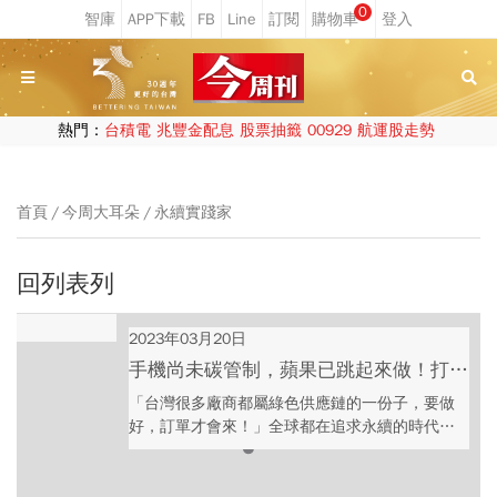
0
熱門：
台積電
兆豐金配息
股票抽籤
00929
航運股走勢
首頁
今周大耳朵
永續實踐家
回列表列
2023年03月20日
手機尚未碳管制，蘋果已跳起來做！打造
「綠色競爭力」，台積電、Google這樣做
「台灣很多廠商都屬綠色供應鏈的一份子，要做
｜永續實踐家 EP10
好，訂單才會來！」全球都在追求永續的時代，
綠色供應鏈已成為趨勢，甚至變成競爭力的一部
份，今周刊研發長王之杰表示，「未來不會有其
他顏色的供應鏈，只會剩一條綠色供應鏈。」 雖