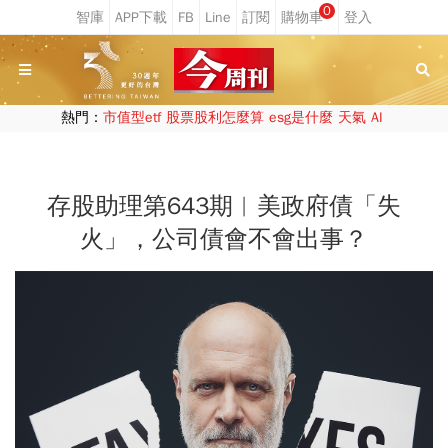
0
熱門：
市值型etf
股票股利怎麼算
esg是什麼
天氣
AI
存股助理第643期︱美政府債「失
火」，公司債會不會出事？