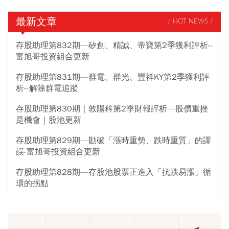
最新文章
/ HOT NEWS /
存股助理第832期—矽創、精誠、帝寶第2季獲利評析--
富旭哥投資組合更新
存股助理第831期—群電、群光、豐祥KY第2季獲利評
析--解除群電追蹤
存股助理第830期｜敦陽科第2季財報評析—股價重挫
是機會｜股池更新
存股助理第829期—勘破「漲時重勢、跌時重質」的謬
誤-富旭哥投資組合更新
存股助理第828期—存股池股票正進入「抗跌易漲」循
環的拐點