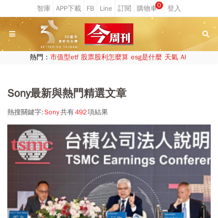
0
熱門：
市值型etf
股票股利怎麼算
esg是什麼
天氣
AI
Sony最新與熱門精選文章
熱搜關鍵字:
Sony
共有
492
項結果