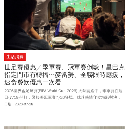
生活消費
世足賽優惠／季軍賽、冠軍賽倒數！星巴克
指定門市有轉播…麥當勞、全聯限時應援，
速食餐飲優惠一次看
2026世界盃足球賽(FIFA World Cup 2026) 火熱開踢中，季軍賽在週
日(7/19)開打，緊接著冠軍賽7/20登場。球迷熱情守候精彩對決，
不少業者把握商機做最後一波衝刺，趁勢搭最後一波世足熱。肯德
日期：2026-07-18
基「瘋足球 挺你到炸」主題活動，推出多樣商品買一送一。7-11預
告全台3000家指定門市，有世足季軍、冠軍賽轉播。並順勢推出
「7-ELEVEN 超值五六日活動」，全家續推「5日5好康」。全聯福利