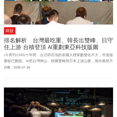
科技
排名解析 台灣最吃重、韓長出雙峰、日守
住上游 台積登頂 AI重劃東亞科技版圖
(今周刊1545)十年間，台日韓百強的各國入榜家數變化不大，市值版
圖卻已翻面。AI把台灣神山、韓國雙峰與日本上游山脈，推向截然不
同的高度。
日期：2026-07-29