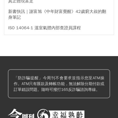
真正體現富足
新書快訊｜謝富旭《中年財富覺醒》42歲窮大叔的翻
身筆記
ISO 14064-1 溫室氣體內部查證員課程
「防詐騙提醒」今周刊不會要求並指示您至ATM操
作。ATM只有匯款及轉帳功能，無法解除分期付款或
訂單錯誤問題。隨時可撥打165反詐騙諮詢專線。