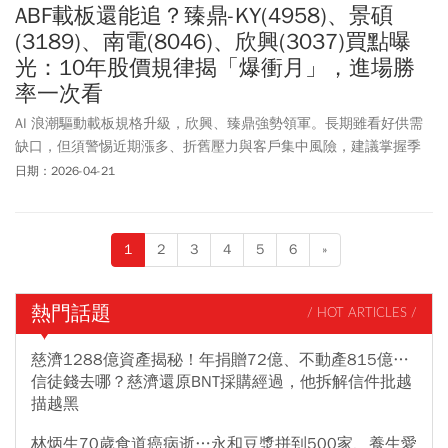
ABF載板還能追？臻鼎-KY(4958)、景碩
(3189)、南電(8046)、欣興(3037)買點曝
光：10年股價規律揭「爆衝月」，進場勝
率一次看
AI 浪潮驅動載板規格升級，欣興、臻鼎強勢領軍。長期雖看好供需
缺口，但須警惕近期漲多、折舊壓力與客戶集中風險，建議掌握季
節規律並理性布局。
日期：2026-04-21
1
2
3
4
5
6
»
熱門話題
/ HOT ARTICLES /
慈濟1288億資產揭秘！年捐贈72億、不動產815億…
信徒錢去哪？慈濟還原BNT採購經過，他拆解信件批越
描越黑
林炳生70歲食道癌病逝…永和豆漿拼到500家、養生愛