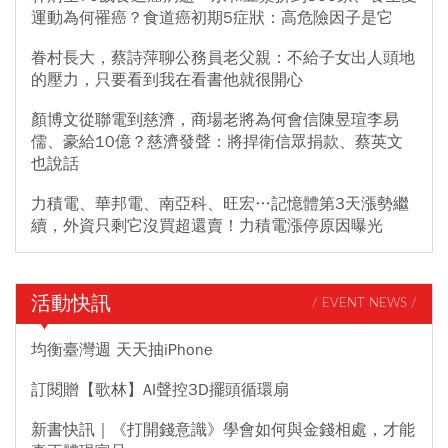
運動為何罹癌？食道癌初期5症狀：高危險因子是它
眷村長大，蔡詩萍聊公務員老父親：不給子女出人頭地
的壓力，只要看到我在看書他就很開心
顏博文從聯電到慈濟，商場老將為何會信陳昱瑄李易
儒、豪給10億？慈濟發聲：將捍衛信眾捐款、蔡英文
也說話
力積電、華邦電、南亞科、旺宏…記憶體第3天漲勢繼
續，外資只剩它沒買超還賣！力積電漲停原因曝光
活動快訊
/ EVENT NEWS /
均衡臺灣週 天天抽iPhone
訂閱贈【歌林】AI聲控3D擺頭循環扇
新書快訊｜《打開錢意識》學會如何與金錢相處，才能