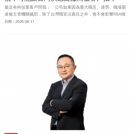
最近有科技業客戶問我：「公司如果因為重大職災、過勞、職場霸
凌被主管機關裁罰，除了台灣職安法責任之外，會不會影響RBA稽
核？」我的答案是：不但會，而且影響可能比罰鍰本身更大。
日期：2026-06-17