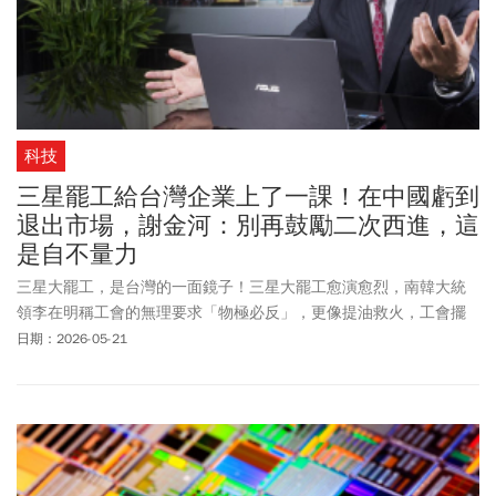
科技
三星罷工給台灣企業上了一課！在中國虧到
退出市場，謝金河：別再鼓勵二次西進，這
是自不量力
三星大罷工，是台灣的一面鏡子！三星大罷工愈演愈烈，南韓大統
領李在明稱工會的無理要求「物極必反」，更像提油救火，工會擺
出強硬態度，未來這幾天，要看李在鎔端出什麼牛肉來跟工會談
日期：2026-05-21
判。