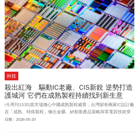
科技
殺出紅海 驅動IC老廠、CIS新銳 逆勢打造
護城河 它們在成熟製程持續找到新生意
(今周刊1535)當市場擔心中國成熟製程威脅，台灣卻有兩家IC設計廠
在「成熟、特殊製程」煉出金礦。矽創靠產品策略與零電容技術突
圍紅海；奕景則以高階影像感測器晶片打入特殊應用。本刊獨家揭
日期：2026-05-20
密它們如何逆勢打造自家護城河。