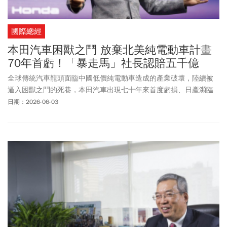
國際總經
本田汽車困獸之鬥 放棄北美純電動車計畫
70年首虧！「暴走馬」社長認賠五千億
全球傳統汽車龍頭面臨中國低價純電動車造成的產業破壞，陸續被
逼入困獸之鬥的死巷，本田汽車出現七十年來首度虧損、日產瀕臨
破產，都是最新的案例。
日期：2026-06-03