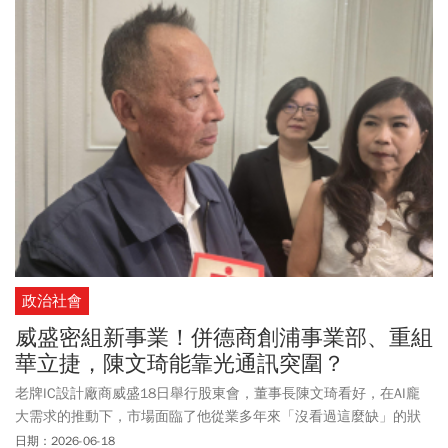
中心也有世界盃限定零食還有積分換購活動。咖啡飲料市場掀起另
一波優惠戰！星巴克典藏DREAM PLAZA 台北，首度推出深夜觀賽活
動，自7/5起打造信義區少見的24小時咖啡應援主場。賽事期間只要
現場出現進球，即限量提供小杯咖啡試飲。陪伴球迷熬夜觀賽。星
巴克、85度C、麥當勞、肯德基、漢堡王、頂呱呱、必勝客、摩斯漢
堡，7-11、全聯、全家、萊爾富、OK超商，還有哪些優惠？《今周
刊》整理限時美味懶人包，一次掌握世足期間最划算的應援攻略。
政治社會
威盛密組新事業！併德商創浦事業部、重組
華立捷，陳文琦能靠光通訊突圍？
老牌IC設計廠商威盛18日舉行股東會，董事長陳文琦看好，在AI龐
大需求的推動下，市場面臨了他從業多年來「沒看過這麼缺」的狀
況。他指出，現在甚至比疫情時期的缺貨幅度還大，幾乎是「全面
日期：2026-06-18