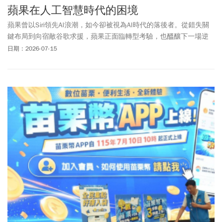
蘋果在人工智慧時代的困境
蘋果曾以Siri領先AI浪潮，如今卻被視為AI時代的落後者。從錯失關
鍵布局到向宿敵谷歌求援，蘋果正面臨轉型考驗，也醞釀下一場逆
襲契機。
日期：2026-07-15