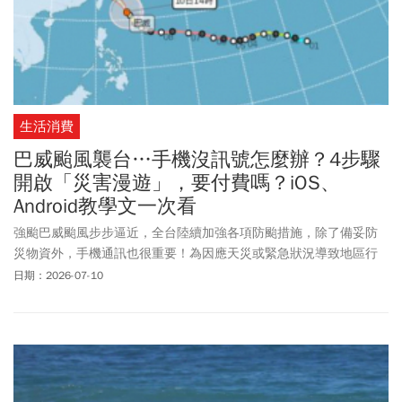
生活消費
巴威颱風襲台…手機沒訊號怎麼辦？4步驟
開啟「災害漫遊」，要付費嗎？iOS、
Android教學文一次看
強颱巴威颱風步步逼近，全台陸續加強各項防颱措施，除了備妥防
災物資外，手機通訊也很重要！為因應天災或緊急狀況導致地區行
動通訊基地台受損，NCC協調電信業者建立「災害漫遊」機制，當
日期：2026-07-10
災區民眾無法使用網路時，也能透過其他電信業者的行動網路來維
持基本通訊服務。《今周刊》本文教您如何開啟災害漫遊，不論是
iPhone（iOS）或Android手機，只需簡單4步驟即可快速開啟。