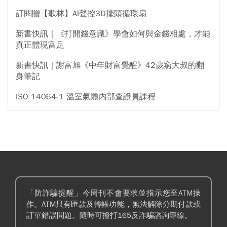
訂閱贈【歌林】AI聲控3D擺頭循環扇
新書快訊｜《打開錢意識》學會如何與金錢相處，才能
真正體現富足
新書快訊｜謝富旭《中年財富覺醒》42歲窮大叔的翻
身筆記
ISO 14064-1 溫室氣體內部查證員課程
「防詐騙提醒」今周刊不會要求並指示您至ATM操
作。ATM只有匯款及轉帳功能，無法解除分期付款或
訂單錯誤問題。隨時可撥打165反詐騙諮詢專線。