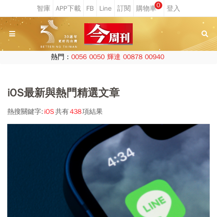
0
熱門：
0056
0050
輝達
00878
00940
iOS最新與熱門精選文章
熱搜關鍵字:
iOS
共有
438
項結果