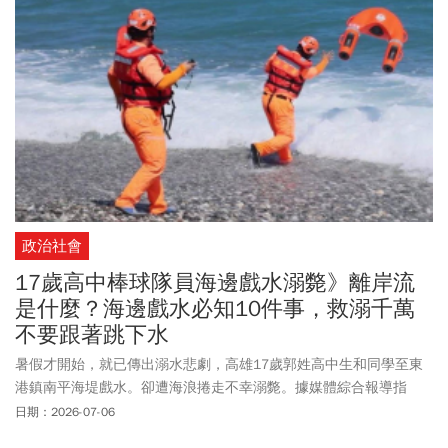
政治社會
17歲高中棒球隊員海邊戲水溺斃》離岸流
是什麼？海邊戲水必知10件事，救溺千萬
不要跟著跳下水
暑假才開始，就已傳出溺水悲劇，高雄17歲郭姓高中生和同學至東
港鎮南平海堤戲水。卻遭海浪捲走不幸溺斃。據媒體綜合報導指
出，郭男今年剛要升上高二、是棒球隊隊員，原本是要周末返家探
日期：2026-07-06
望阿嬤。卻和朋友戲水時發生意外，令家屬悲痛不已。每年夏天，