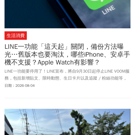
生活消費
LINE一功能「這天起」關閉，備份方法曝
光…舊版本也要淘汰，哪些iPhone、安卓手
機不支援？Apple Watch有影響？
LINE一功能要停用了！LINE宣布，將自9月30日起停止LINE VOOM服
務，包括新增貼文、限時動態、生日卡片以及追蹤 / 粉絲功能等，
終止服務後，用戶將無法查看過往所發布的所有貼文內容。官方提
日期：2026-08-04
醒，可於9月30日前使用官方備份工具進行下載，且每個LINE帳號僅
能備份一次，須特別留意。除此之外，LINE將於11月上旬起，停止
支援舊版的LINE應用程式。若iPhone、iPad的LINE應用程式低於
14.6.3版本，或是安卓手機、裝置等未滿14.4.6版本，將停止提供支
援服務，意即iPhone 6、iPhone 6 Plus等更舊機型皆無法繼續使用
LINE應用程式。