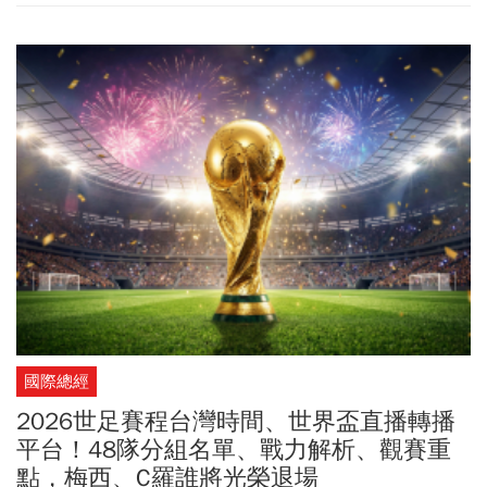
在溪邊或是海邊經常有許多意外事件頻傳。無論是山區溪流、海邊
溺水，想救人反而自己也溺斃而釀禍？究竟在海邊戲水時該注意什
麼？遇到離岸流該怎麼辦？有人溺水該如何緊急救援？《今周刊》
為您整理懶人包一次了解！
國際總經
2026世足賽程台灣時間、世界盃直播轉播
平台！48隊分組名單、戰力解析、觀賽重
點，梅西、C羅誰將光榮退場