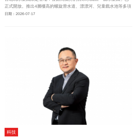
正式開放。推出4層樓高的螺旋滑水道、漂漂河、兒童戲水池等多項
玩水設施，成為台北暑假親子玩水新選擇。本文整理自來水園區親
日期：2026-07-17
水樂園的園區介紹、地點、開放時間、門票票價、玩水設施以及交
通方式，帶你一次掌握完整玩水攻略。
科技