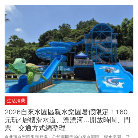
不過專家仍提醒，雖然這個救命Wi-Fi相當方便，但使用上仍需留意
資安風險。災害漫遊Wi-Fi台灣也有嗎？？國家通訊傳播委員會(NCC)
說明，當發生緊急狀況時，在符合啟動條件的情況下，也會啟動災
害漫遊機制，確保民眾能夠接收到即時的救災資訊及避難指引。建
議民眾平時可先了解設定方式，若遇緊急需求時就能快速完成設
定。
生活消費
2026自來水園區親水樂園暑假限定！160
元玩4層樓滑水道、漂漂河...開放時間、門
票、交通方式總整理
台北玩水樂園限定登場！公館商圈旁的自來水園區「親水樂園」已