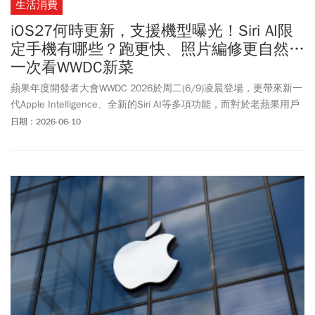
生活消費
iOS27何時更新，支援機型曝光！Siri AI限
定手機有哪些？跑更快、照片編修更自然…
一次看WWDC新菜
蘋果年度開發者大會WWDC 2026於周二(6/9)凌晨登場，更帶來新一
代Apple Intelligence、全新的Siri AI等多項功能，而對於老蘋果用戶
來說，最令人振奮的消息就是「最新的iOS 27並沒有打算淘汰任何
日期：2026-06-10
舊機型」，就連iPhone11都能繼續再戰！Siri AI新功能即日起開放開
發者於iOS 27、iPadOS 27、macOS 27 和visionOS 27系統上進行測
試，日後將於watchOS 27 Beta版中開放給開發者測試。至於iOS 27
何時更新？正式版預計與新一代iPhone共同在今年秋季向所有符合
資格的iPhone裝置開放更新。