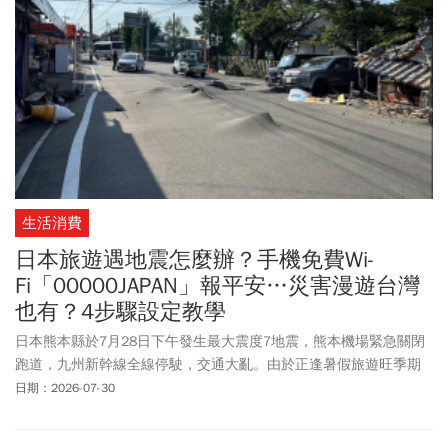
生活消費
日本旅遊遇地震怎麼辦？手機免費Wi-
Fi「00000JAPAN」報平安…災害漫遊台灣
也有？4步驟設定教學
日本熊本縣於7月28日下午發生最大震度7地震，熊本機場緊急關閉
跑道，九州新幹線全線停駛，交通大亂。由於正逢暑假旅遊旺季期
間，不少在日本的台灣人都受到影響。在日本旅遊或工作時遇到地
日期：2026-07-30
震、颱風等天災影響怎麼辦？日本政府緊急啟動災害專用的免費Wi-
Fi「00000JAPAN」，讓受到影響的旅客及民眾能夠正常對外聯繫。