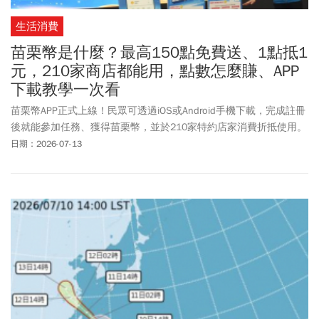
生活消費
苗栗幣是什麼？最高150點免費送、1點抵1
元，210家商店都能用，點數怎麼賺、APP
下載教學一次看
苗栗幣APP正式上線！民眾可透過iOS或Android手機下載，完成註冊
後就能參加任務、獲得苗栗幣，並於210家特約店家消費折抵使用。
苗栗幣怎麼賺？如何折抵消費？APP下載教學、首波註冊禮、挑戰任
日期：2026-07-13
務、點數消費流程一文看。