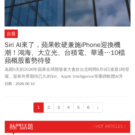
台股
Siri AI來了，蘋果軟硬兼施iPhone迎換機
潮！鴻海、大立光、台積電、華通…10檔
蘋概股蓄勢待發
為期5天的2026年蘋果全球開發者大會於台北時間6月9日凌晨1時登
場，迎來外界期待已久的Siri、Apple Intelligence等重磅軟體AI升
級，相關概念股值得留意。
日期：2026-06-10
1
2
3
4
5
6
»
熱門話題
/ HOT ARTICLES /