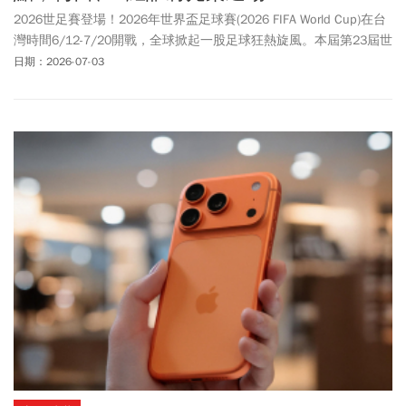
2026世足賽登場！2026年世界盃足球賽(2026 FIFA World Cup)在台
灣時間6/12-7/20開戰，全球掀起一股足球狂熱旋風。本屆第23屆世
足賽首次由美國、加拿大、墨西哥聯合主辦，48支球隊龐大陣容表
日期：2026-07-03
現、美加墨三國壯麗場館，以及夏奇拉(Shakira) 熱力四射的洗腦足
球主題曲，讓全球球迷都引頸期待。外界預估，這可能是梅西
（Lionel Messi）、C羅（Cristiano Ronaldo）等一代足球傳奇巨
星，職業生涯的「最後一戰」，也將迎來世代傳承的一屆，像是00
後超級新星像是拉明·耶馬（Lamine Yamal ）、哈蘭德（Erling
Haaland）的表現也備受期待。世足賽戰火在台灣時間周五(6/12)凌
晨3點正式點燃，關於世足賽程時間、分組名單、賽制規則變化、3
隻吉祥物介紹、現場觀賽注意事項，以及有哪些轉播和直播平台可
觀看，請看《今周刊》一文整理。