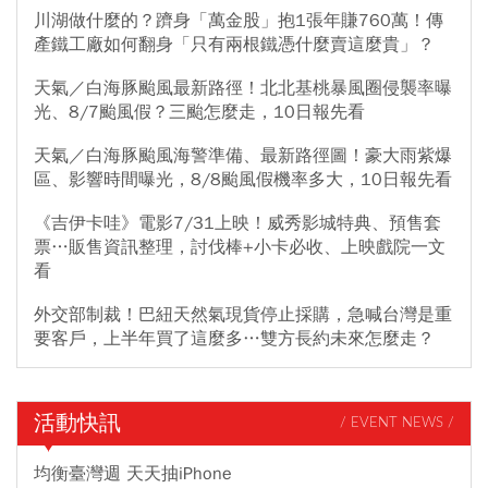
川湖做什麼的？躋身「萬金股」抱1張年賺760萬！傳
產鐵工廠如何翻身「只有兩根鐵憑什麼賣這麼貴」？
天氣／白海豚颱風最新路徑！北北基桃暴風圈侵襲率曝
光、8/7颱風假？三颱怎麼走，10日報先看
天氣／白海豚颱風海警準備、最新路徑圖！豪大雨紫爆
區、影響時間曝光，8/8颱風假機率多大，10日報先看
《吉伊卡哇》電影7/31上映！威秀影城特典、預售套
票…販售資訊整理，討伐棒+小卡必收、上映戲院一文
看
外交部制裁！巴紐天然氣現貨停止採購，急喊台灣是重
要客戶，上半年買了這麼多…雙方長約未來怎麼走？
活動快訊
/ EVENT NEWS /
均衡臺灣週 天天抽iPhone