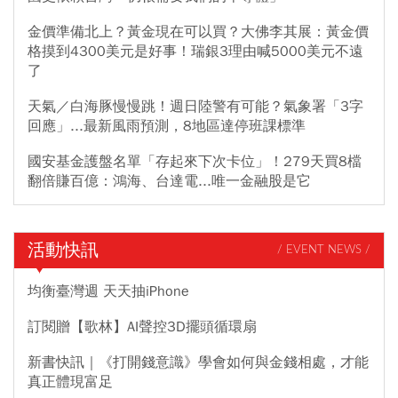
金價準備北上？黃金現在可以買？大佛李其展：黃金價
格摸到4300美元是好事！瑞銀3理由喊5000美元不遠
了
天氣／白海豚慢慢跳！週日陸警有可能？氣象署「3字
回應」...最新風雨預測，8地區達停班課標準
國安基金護盤名單「存起來下次卡位」！279天買8檔
翻倍賺百億：鴻海、台達電...唯一金融股是它
活動快訊
/ EVENT NEWS /
均衡臺灣週 天天抽iPhone
訂閱贈【歌林】AI聲控3D擺頭循環扇
新書快訊｜《打開錢意識》學會如何與金錢相處，才能
真正體現富足