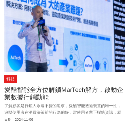
科技
愛酷智能全方位解鎖MarTech解方，啟動企
業數據行銷動能
了解顧客是行銷人永遠不變的追求，愛酷智能透過裝置的唯一性，
追蹤使用者在消費決策前的行為偏好，當使用者留下聯絡資訊，就
能將消費歷程的前後段串連，解決企業在消費者購買後才能描繪消
日期：2024-11-06
費樣貌的問題。