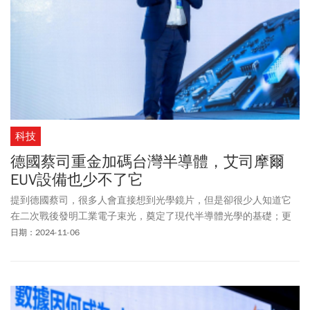
科技
德國蔡司重金加碼台灣半導體，艾司摩爾
EUV設備也少不了它
提到德國蔡司，很多人會直接想到光學鏡片，但是卻很少人知道它
在二次戰後發明工業電子束光，奠定了現代半導體光學的基礎；更
早在1977年就與荷蘭半導體設備龍頭艾司摩爾（ASML）策略合作，
日期：2024-11-06
確立它在半導體業的領先地位。