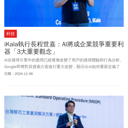
科技
iKala執行長程世嘉：AI將成企業競爭重要利
器「3大重要觀念」
AI在搜尋引擎中的應用已經逐漸改變了用戶的搜尋體驗和行為分析。
Google即將對其搜索介面進行重大改變，顯示出AI如何重新定義了
搜索結果的呈現方式。這種改變不僅提高了搜索的效率，還使得搜
日期：2024-11-06
索結果更加個性化和即時化。