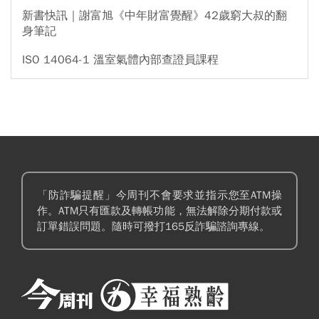
新書快訊｜謝富旭《中年財富覺醒》42歲窮大叔的翻
身筆記
ISO 14064-1 溫室氣體內部查證員課程
「防詐騙提醒」今周刊不會要求並指示您至ATM操
作。ATM只有匯款及轉帳功能，無法解除分期付款或
訂單錯誤問題。隨時可撥打165反詐騙諮詢專線。