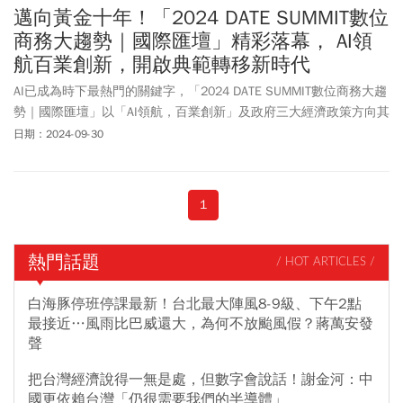
邁向黃金十年！「2024 DATE SUMMIT數位
商務大趨勢｜國際匯壇」精彩落幕， AI領
航百業創新，開啟典範轉移新時代
AI已成為時下最熱門的關鍵字，「2024 DATE SUMMIT數位商務大趨
勢｜國際匯壇」以「AI領航，百業創新」及政府三大經濟政策方向其
中之「瞻前未來，智慧永續」及「布局全球，行銷全世界」為主
日期：2024-09-30
軸，邀請七國十九位頂尖專家，剖析全球數位經濟最新應用及發展
趨勢，引領企業掌握AI時代的產業新風貌。
1
熱門話題
/ HOT ARTICLES /
白海豚停班停課最新！台北最大陣風8-9級、下午2點
最接近…風雨比巴威還大，為何不放颱風假？蔣萬安發
聲
把台灣經濟說得一無是處，但數字會說話！謝金河：中
國更依賴台灣「仍很需要我們的半導體」