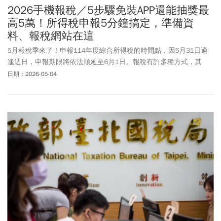
2026手機報稅／5步驟免裝APP還能抽獎最
高5萬！所得稅申報5分鐘搞定，準備資
料、報稅網站在這
5月報稅季來了！申報114年度綜合所得稅的時間點，因5月31日適
逢週日，申報期限將依法順延至6月1日。報稅有許多種方式，其
中，手機報稅重點在「免APP、隨時隨地幾分鐘就完成」，可說是最
日期：2026-05-04
輕鬆的一種！ 財政部政務次長陳勇勝5/4表示，勞動節3天連假，最
常見的是透過手機或是網路報稅。截至5/4下午2時，目前約有108
萬件綜所稅，其中手機報稅占比提升至65%。加上財政部今年推出
「手機報稅GO好禮大FUN送」好康抽獎活動，頭獎獎金現金5萬元，
另外還有二獎5名2萬元、10名1萬元等獎項，總獎金525萬元，中獎
名額高達19586名。針對廣大上班族和小資族群，《今周刊》整理最
新的手機報稅流程、與申報的注意事項，幫助你在報稅季輕鬆省荷
包。