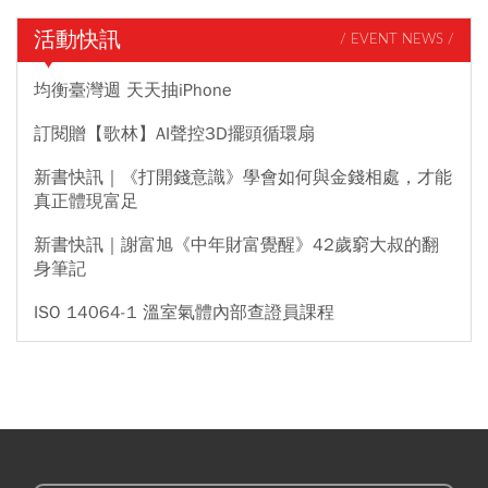
活動快訊
/ EVENT NEWS /
均衡臺灣週 天天抽iPhone
訂閱贈【歌林】AI聲控3D擺頭循環扇
新書快訊｜《打開錢意識》學會如何與金錢相處，才能
真正體現富足
新書快訊｜謝富旭《中年財富覺醒》42歲窮大叔的翻
身筆記
ISO 14064-1 溫室氣體內部查證員課程