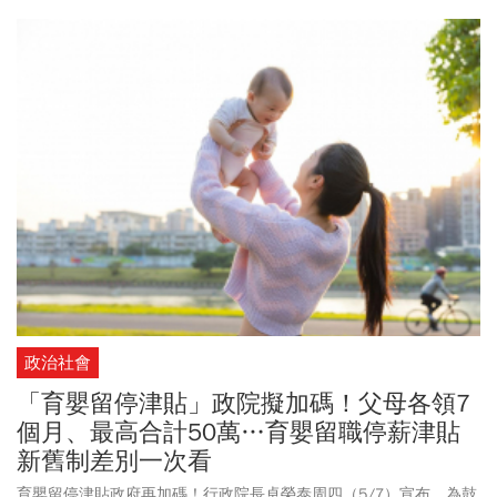
直選30週年限量紀念乖乖、民主明信片、紀念郵票如何取得？《今
周刊》整理此文，讓讀者一手掌握。
政治社會
「育嬰留停津貼」政院擬加碼！父母各領7
個月、最高合計50萬…育嬰留職停薪津貼
新舊制差別一次看
育嬰留停津貼政府再加碼！行政院長卓榮泰周四（5/7）宣布，為鼓