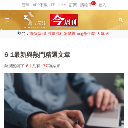
0
熱門：
市值型etf
股票股利怎麼算
esg是什麼
天氣
AI
6 1最新與熱門精選文章
熱搜關鍵字:
6 1
共有
177
項結果