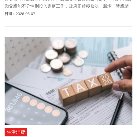
勵父親能不分性別投入家庭工作，政府正積極修法，新增「雙親請
滿6個月留停津貼之後，雙親各可再多請領1個月留停津貼」，希望
日期：2026-05-07
不分性別，共同分擔家庭照顧工作。現行育嬰留停津貼規範，父母
每照顧一名子女，可各請領最長6個月的育嬰留職停薪津貼，並按被
保險人留職停薪當月起前6個月平均月投保薪資發給6成，加上政府
另外提供的2成育嬰留職停薪薪資補助，共發給8成津貼及補助。若
修法成功，以勞保投保薪資上限45,800元計算，若是父母親各自請
育嬰假6個月，等於可以各自月領最高36640元、合計7個月金額最
高達256480元，雙方都可請領。
生活消費