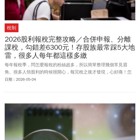
稅制
2026股利報稅完整攻略／合併申報、分離
課稅，勾錯差6300元！存股族最常踩5大地
雷，很多人每年都這樣多繳
每年報稅季，問怎麼報稅的粉絲超多，所以簡單整理幾個常見眉
角。很多人領股利的時候很開心，報完稅之後才發現，心好痛！怎
麼繳這麼多？甚至還要補稅？老實說，問題通常不是收入太高，是
日期：2026-05-04
「不清楚眉角」，就這樣導致幾千、幾萬塊的差距。