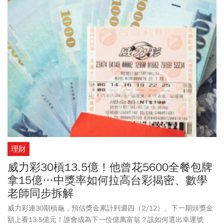
撇步。
理財
威力彩30槓13.5億！他曾花5600全餐包牌
拿15億…中獎率如何拉高台彩揭密、數學
老師同步拆解
威力彩連30期槓龜，預估獎金累計到週四（2/12）、下一期頭獎金
額上看13.5億元！誰會成為下一位億萬富翁？該如何選出幸運號