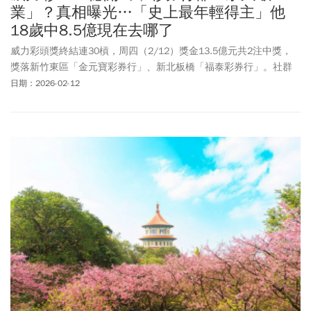
業」？真相曝光…「史上最年輕得主」他
18歲中8.5億現在去哪了
威力彩頭獎終結連30槓，周四（2/12）獎金13.5億元共2注中獎，
獎落新竹東區「金元寶彩券行」、新北板橋「福泰彩券行」。社群
媒體上有民眾發文，說發現福泰彩券行在Google Maps顯示「永久歇
日期：2026-02-12
業」，因此質疑台彩「劇本沒寫好」。不過，經查證後發現，福泰
彩券行不僅有營業，而且還放鞭炮慶祝開出大獎。探究顯示永久歇
業的可能原因，實際從財政部「營業人統一編號查詢專區」、「台
灣公司網」查詢營業登記，福泰彩券行2018年10月開業曾經換過負
責人，過去成立時負責人的姓名是「陳X美」，已經歇業；後續接手
負責人是「陳X曼」於2025年10月開業，為核准成立且營業中。因
此，推測原因應是當時交接時失誤，沒有一併將Google地圖上的資
訊更新，才會鬧出這場烏龍，業者後續經提醒也已更新店家資訊。
盤點過去台彩獎金史，威力彩曾讓不少人一夕成為億萬富翁；有上
班族集資1200元抱回逾30億元，更有一名「史上最年輕得主」年僅
18歲的學生，赴澳洲完成碩士學業後，台彩便與他失聯多年，如今
現況成謎。