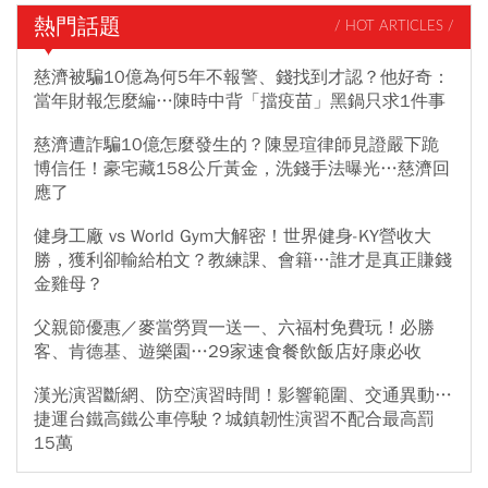
熱門話題
/ HOT ARTICLES /
慈濟被騙10億為何5年不報警、錢找到才認？他好奇：
當年財報怎麼編…陳時中背「擋疫苗」黑鍋只求1件事
慈濟遭詐騙10億怎麼發生的？陳昱瑄律師見證嚴下跪
博信任！豪宅藏158公斤黃金，洗錢手法曝光…慈濟回
應了
健身工廠 vs World Gym大解密！世界健身-KY營收大
勝，獲利卻輸給柏文？教練課、會籍…誰才是真正賺錢
金雞母？
父親節優惠／麥當勞買一送一、六福村免費玩！必勝
客、肯德基、遊樂園…29家速食餐飲飯店好康必收
漢光演習斷網、防空演習時間！影響範圍、交通異動…
捷運台鐵高鐵公車停駛？城鎮韌性演習不配合最高罰
15萬