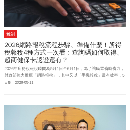
稅制
2026網路報稅流程步驟、準備什麼！所得
稅報稅4種方式一次看：查詢碼如何取得、
超商健保卡認證還有？
2026年所得稅報稅時間為5月1日至6月1日，為了讓民眾省時省力，
財政部強力推薦「網路報稅」，其中又以「手機報稅」最有效率，5
分鐘就能完成，不僅不用下載APP、不用準備讀卡機，更不必親自跑
日期：2026-05-11
一趟國稅局，且隨時隨地24小時都能輕鬆完成申報。除了手機報
稅，民眾亦可選擇電腦網頁版、離線版軟體及人工申報。《今周
刊》整理4大報稅方式的差異、查詢碼取得管道、必備證明文件以及
官方申報入口，帶您一文搞懂怎麼報稅。