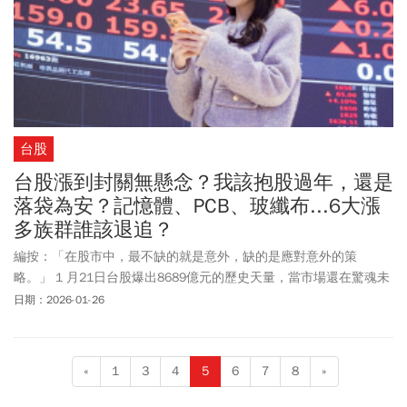
台股
台股漲到封關無懸念？我該抱股過年，還是
落袋為安？記憶體、PCB、玻纖布...6大漲
多族群誰該退追？
編按：「在股市中，最不缺的就是意外，缺的是應對意外的策
略。」 1 月21日台股爆出8689億元的歷史天量，當市場還在驚魂未
定、擔憂關稅戰引發空頭反轉時，川普的一席話又讓盤勢在短短24
日期：2026-01-26
小時內「豬羊變色」。面對封關前融資餘額創新高、大盤天量換手
的關鍵時刻，投資人最關心的莫過於：這波行情能走到過年後嗎？
本文深度解析盤面6大熱門族群，從具備技術護城河的「中砂」，到
«
1
3
4
5
6
7
8
»
近期最火熱但乖離已大的「低軌衛星」與「電力概念股」，幫你梳
理出封關前的去留準則。