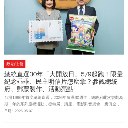
政治社會
總統直選30年「大開放日」5/9起跑！限量
紀念乖乖、民主明信片怎麼拿？參觀總統
府、郵票製作、活動亮點
台灣1996年首度總統直選，2026年屆滿30週年，總統府此次規劃為
期一年的系列慶祝活動，從特展、講座、電影到音樂會一應俱全，
並將在5月9日「大開放日」正式登場。總統直選30週年活動背景為
日期：2026-05-07
何？總統直選30週年活動主軸？總統直選30週年活動「5/9大開放
日」有哪些彩蛋？總統直選30週年活動參觀總統府注意事項？總統