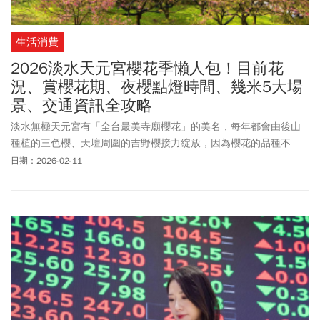
生活消費
2026淡水天元宮櫻花季懶人包！目前花
況、賞櫻花期、夜櫻點燈時間、幾米5大場
景、交通資訊全攻略
淡水無極天元宮有「全台最美寺廟櫻花」的美名，每年都會由後山
種植的三色櫻、天壇周圍的吉野櫻接力綻放，因為櫻花的品種不
同，開花時間也不一樣，三色櫻預計在1月底開始綻開、吉野櫻則是
日期：2026-02-11
在3月中下旬。為迎接三色櫻盛開，新北市「2026花見櫻花季」於
1/29～2/11在淡水天元宮登場。本文整理淡水天元宮櫻花季日期、
開放時間、目前花況、交通資訊、免費體驗活動、商家優惠與幾米5
大互動場景。一文掌握賞櫻攻略！