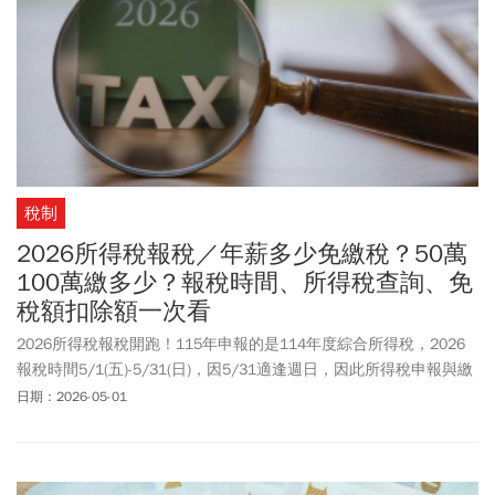
稅制
2026所得稅報稅／年薪多少免繳稅？50萬
100萬繳多少？報稅時間、所得稅查詢、免
稅額扣除額一次看
2026所得稅報稅開跑！115年申報的是114年度綜合所得稅，2026
報稅時間5/1(五)-5/31(日)，因5/31適逢週日，因此所得稅申報與繳
納截止日依法順延至6/1(一)。不少人關心綜合所得稅報稅門檻，哪
日期：2026-05-01
些人免報稅？年薪多少免繳稅？誰要一起報？列報扶養親屬有什麼
條件？如何計算要繳（退）多少稅？免稅額、扣除額今年有多少可
以節稅？《今周刊》整理「2026報稅攻略」讓民眾搞懂報稅、節稅