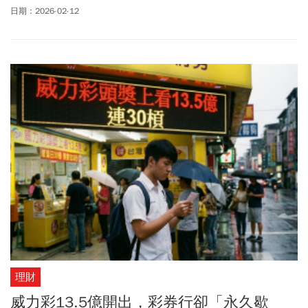
碼，更可以說是一門大學問。威力彩獎號眾多，如何選號最容易中
日期：2026-02-12
獎？現今AI當道，有些民眾會詢問AI哪些號碼容易中獎；對此，台彩
總經理謝志宏表示，台彩曾透過AI進行實測，發現威力彩選號的隨機
性，就連AI都很難攻破，謝志宏也分享如何買彩券機率最高。
理財
威力彩13.5億開出，彩券行卻「永久歇