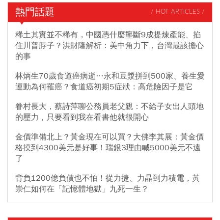
惡感。享受的同時仍提醒，垃圾食物吃太多對身體有害，記得回歸
熱門話題
/ HOT ARTICLES /
健康飲食，才能讓身體維持平衡。許多業者也趁這一波推出限定優
惠，繼光香香雞、肯德基、麥當勞、拿坡里、漢堡王、摩斯漢堡等
稀土其實並不稀有，中國憑什麼壟斷9成提煉產能、掐
還有哪些優惠？《今周刊》整理限時美味懶人包，一次掌握。
住川普脖子？洪財隆解析：美中角力下，台灣最該擔心
的事
林炳生70歲食道癌病逝…永和豆漿拼到500家、養生愛
運動為何罹癌？食道癌初期5症狀：高危險因子是它
眷村長大，蔡詩萍聊公務員老父親：不給子女出人頭地
的壓力，只要看到我在看書他就很開心
金價準備北上？黃金現在可以買？大佛李其展：黃金價
格摸到4300美元是好事！瑞銀3理由喊5000美元不遠
了
背負1200億負債也不怕！從力捷、力晶到力積電，黃
崇仁如何在「記憶體地獄」九死一生？