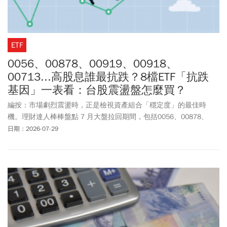
ETF
0056、00878、00919、00918、
00713...高股息誰最抗跌？8檔ETF「抗跌
基因」一表看：台股震盪盤怎麼買？
編按：市場劇烈震盪時，正是檢視資產組合「穩定度」的最佳時
機。理財達人棒棒盤點 7 月大盤拉回期間，包括0056、00878、
00919、00918...等 8 檔熱門高股息 ETF 與市值型 0050 的績效表
日期：2026-07-29
現，並拆解金融股與高半導體配置在市場修正期的關鍵影響，提供
投資人在多空交替時的穩健配置方向。