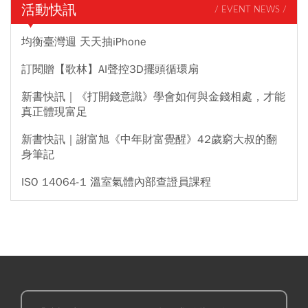
活動快訊
/ EVENT NEWS /
均衡臺灣週 天天抽iPhone
訂閱贈【歌林】AI聲控3D擺頭循環扇
新書快訊｜《打開錢意識》學會如何與金錢相處，才能
真正體現富足
新書快訊｜謝富旭《中年財富覺醒》42歲窮大叔的翻
身筆記
ISO 14064-1 溫室氣體內部查證員課程