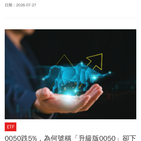
uniopen聯名卡至實體門市購買兩杯大杯（含）以上，容量冰熱與口
日期：2026-07-27
味相同的飲料，可享買一送一，第2杯由星巴克招待。此外，星巴克
表示，「星巴克典藏DREAM PLAZA台北」迎接開幕一周年。以「24
小時時光珍藏」為主題打造一系列限定體驗，7/27推出兩款合作
「限定不鏽鋼杯」及多款限定收藏商品，提供星禮程會員優先購
買。8/3起推出「冰蜜桃莫希托青」，以及周杰倫親自參與風味設計
的「黑糖鴛鴦布蕾星冰樂」。JAY粉不容錯過此次「星巴克 X 周杰倫
聯名新品」！
ETF
0050跌5%，為何號稱「升級版0050」卻下