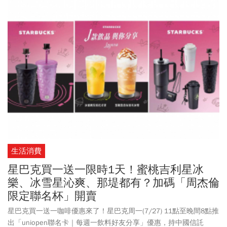
成長率為9.64%、消費者物價指數（CPI）年增率預估為1.93%，外
界普遍預期2027年最低工資漲幅5%、來到30975元，有望連續11年
調漲。不過，勞動部次長李健鴻強調，會中主要並非針對調幅進行
討論，而是勞資雙方於審議前的先行過招。
生活消費
星巴克買一送一限時1天！蜜桃吉利星冰
樂、冰雪星沁爽、那堤都有？加碼「周杰倫
限定聯名杯」開賣
星巴克買一送一咖啡優惠來了！星巴克周一(7/27) 11點至晚間8點推
出「uniopen聯名卡｜每週一飲料好友分享」優惠，持中國信託