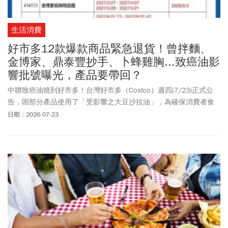
生活消費
好市多12款爆款商品緊急退貨！曾拌麵、
金博家、鼎泰豐抄手、卜蜂雞胸...致癌油影
響批號曝光，產品要帶回？
中聯致癌油燒到好市多！台灣好市多（Costco）週四(7/23)正式公
告，因部分產品使用了「受影響之大豆沙拉油」，為確保消費者食
用安全與權益，即日起針對12款受影響批號之產品啟動退貨機制。
日期：2026-07-23
好市多本次受影響的產品涵蓋多個知名品牌與品項，包含泰山、曾
拌麵、卜蜂、鼎泰豐、大田海洋及金博家等相關產品，已明確列出
受影響產品的貨號、品名、受影響批號或有效期限，以及收貨與上
架起始日，以利會員進行核對。是否需要帶影響商品到好市多？本
次退貨機制憑會員卡或商品，購買憑證都可，沒貨也可以。