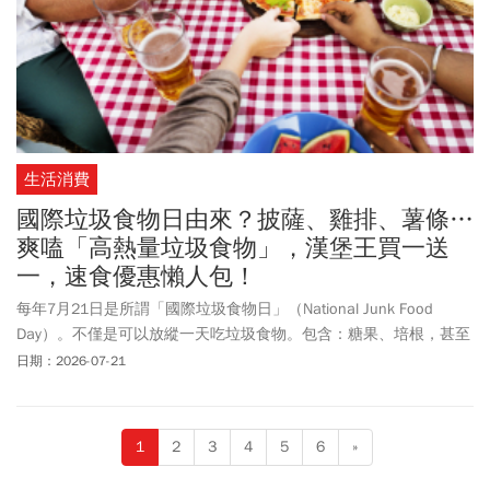
生活消費
國際垃圾食物日由來？披薩、雞排、薯條…
爽嗑「高熱量垃圾食物」，漢堡王買一送
一，速食優惠懶人包！
每年7月21日是所謂「國際垃圾食物日」（National Junk Food
Day）。不僅是可以放縱一天吃垃圾食物。包含：糖果、培根，甚至
台灣名產珍珠奶茶、雞排等，從早餐、午餐、晚餐，甚至到宵夜都
日期：2026-07-21
可以吃。那些被列為「高熱量」且「不健康」的美食都可以盡情
吃。值得注意地是，這個節日並非任何國家或是組織所創立，但每
年世界各國網友，會在社群歡慶這一天。然而這並不是鼓勵暴飲暴
1
2
3
4
5
6
»
食，希望偶爾放下對熱量的焦慮，安心享受一頓喜歡美食、善待自
己。只要平時保持均衡飲食與規律運動，偶爾放縱一次，不必有罪