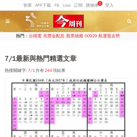
0
熱門：
台積電
兆豐金配息
股票抽籤
00929
航運股走勢
7/1最新與熱門精選文章
熱搜關鍵字:
7/1
共有
244
項結果