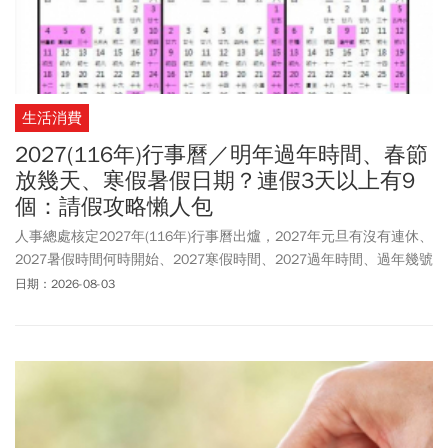
生活消費
2027(116年)行事曆／明年過年時間、春節
放幾天、寒假暑假日期？連假3天以上有9
個：請假攻略懶人包
人事總處核定2027年(116年)行事曆出爐，2027年元旦有沒有連休、
2027暑假時間何時開始、2027寒假時間、2027過年時間、過年幾號
放、寒假開學日？不少網友和民眾都在問這些熱門問題！人事總處
日期：2026-08-03
表示，行政院業核定116年（西元2027年）政府行政機關辦公日曆
表，總放假日數121日，其中3日以上之連續假期併同例假日有9個。
2027年國定假日分別為中華民國開國紀念日（3日）、農曆春節假期
（7日）、和平紀念日（3日）、兒童節及清明節（4日）、勞動節
（3日）、國慶日（3日）、臺灣光復暨金門古寧頭大捷紀念日（3
日）及行憲紀念日（3日）等。另外，117年1月1日開國紀念日適逢
星期六，於116年12月31日（星期五）補假。2027年過年確定只放7