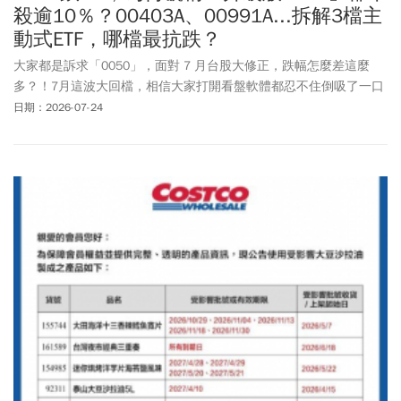
殺逾10％？00403A、00991A...拆解3檔主
動式ETF，哪檔最抗跌？
大家都是訴求「0050」，面對 7 月台股大修正，跌幅怎麼差這麼
多？！7月這波大回檔，相信大家打開看盤軟體都忍不住倒吸了一口
氣，攤開 7/1 到 7/21 的數據比一比，真相非常殘酷。
日期：2026-07-24