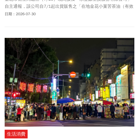
自主通報，該公司自7/1起出貨販售之「在地金花小菓苦茶油（有效
日期：2028/5/25，規格：250毫升）自主送驗檢出苯駢芘 2.9
日期：2026-07-30
μg/kg 不符規定（限量：2.0μg/kg）。消保官呼籲業者應從速、從簡
辦理消費者退費事宜，以確實保障消費者權益。(發稿時間7/29
2200，更新時間7/30 1705)
生活消費