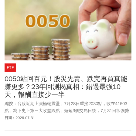
天，從小年夜2/4（四）到2/10（三），除夕為2/5（五），至於家
長關心2027寒假時間，寒假行事曆依規定寒假天數21日為限，寒假
日期為1/21（四）至2/10（三），開學日為2/11（四）。過年春節
如果想連休，要怎麼安排請假、甚至只要請2天連休11天！2027年
連假有幾個、如何安排特休、搶先訂機票，必看2027年（116年）
行事曆！
ETF
0050站回百元！股災先賣、跌完再買真能
賺更多？23年回測揭真相：錯過最強10
天，報酬直接少一半
編按：台股近期上演極端震盪，7月28日重挫2030點，收在41603
點，寫下史上第三大收盤跌點；短短3個交易日後，7月31日卻強勢
反攻，終場大漲3186點、漲幅7.98%，收在43119點，一舉改寫史上
日期：2026-07-31
最大單日收盤漲點紀錄。光看「國民ETF」0050，這幾天的震盪就相
當驚人。7月27日還收在101.45元，隨著台股重挫，7月29日盤中最