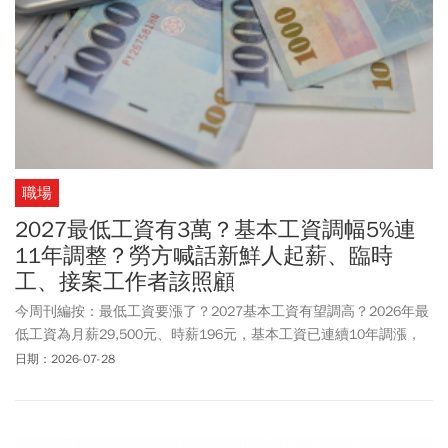
職場
2027最低工資有3萬？基本工資調幅5%連
11年調整？勞方喊話新鮮人起薪、臨時
工、接案工作者該照顧
今周刊編按：最低工資要漲了？2027基本工資有望調高？2026年最
低工資為月薪29,500元、時薪196元，基本工資已連續10年調漲，
勞動部於周一(7/27)召開最低工資諮詢聯席會議，被視為是9月審議
日期：2026-07-28
2027年最低工資的前哨戰。會中勞方強調應共享經濟成長果實，資
方也表達願意進行調整，同時會中也關注強迫勞動相關議題，認為
台灣應與國際接軌，並降低貿易風險。主計處於5月時預測今年經濟