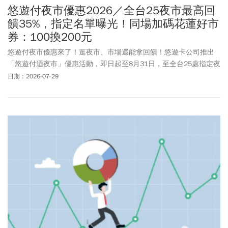
悠遊付夜市優惠2026／全台25夜市最高回
饋35%，指定名單曝光！同場加碼花蓮好市
券：100換200元
悠遊付夜市優惠來了！逛夜市、市場還能拿回饋！悠遊卡公司推出
「悠遊付迺夜市」優惠活動，即日起至8月31日，至全台25處指定夜
市活動店家消費，單筆不限金額即享10%回饋，每人每月最高回饋
日期：2026-07-29
100元，送完為止。若與「月級挑戰最高3%」及「週五會員日2%」
活動疊加，最高可享15%回饋金。2026台北夜市打牙祭也有優惠！
於北市17處指定夜市，使用悠遊付消費，單筆不限金額即享20%回
饋金，每人每月最高回饋100元，送完為止。若與迺夜市、週五會員
日2%、月級挑戰最高3%回饋疊加，最高可享35%回饋。此外，經濟
部商業發展署持續推動花蓮好市券，7月18日至8月8日，於6市場及
4夜市攜帶任一自備環保購物袋、環保杯或環保餐具，即可以新台幣
100元兌換價值200元的花蓮好市券1份。