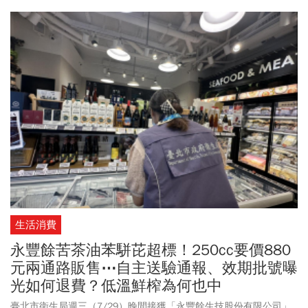
低一度殺到91.8元，終場收在93.7元，短短兩個交易日就從百元之
上跌進91字頭。如今又隨著大盤快速強彈。不少人看到股市崩跌，
就想著「不如先賣掉，等跌完再買回來」，但真正的難題從來不是
敢不敢賣，而是你真能預測哪一天是最低點，又能在行情突然反轉
時，第一時間把股票買回來？投資達人遲早要退休回測0050自2003
年以來的走勢，發現真正拉開投資成果差距的，或許不是能不能成
功預測每一次股災，而是在市場最恐慌、最想逃跑的時候，能不能
讓自己留在場上，等到下一個大漲日來臨。
生活消費
永豐餘苦茶油苯駢芘超標！250cc要價880
元兩通路販售⋯自主送驗通報、效期批號曝
光如何退費？低溫鮮榨為何也中
臺北市衛生局週三（7/29）晚間接獲「永豐餘生技股份有限公司」