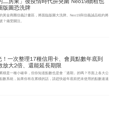
二房東」後疫情時代拚突圍 Neo19續租也
圈版圖恐洗牌
的黃金商圈信義計畫區，將面臨版圖大洗牌。Neo19與信義誠品租約將
號？備受關注。
用光！一次整理17種信用卡、會員點數年底到
數放大2倍、還能延長期限
累積是一種小確幸，但你知道點數也是會「過期」的嗎？市面上各大公
點數系統，如果你有在累積的話，請趕快趁年底前把未使用的點數速速
會浪費！