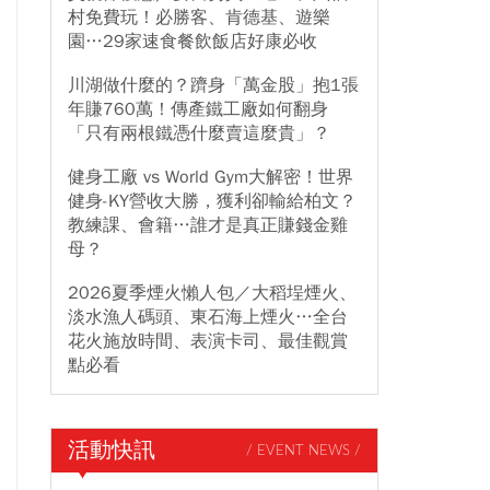
村免費玩！必勝客、肯德基、遊樂
園…29家速食餐飲飯店好康必收
川湖做什麼的？躋身「萬金股」抱1張
年賺760萬！傳產鐵工廠如何翻身
「只有兩根鐵憑什麼賣這麼貴」？
健身工廠 vs World Gym大解密！世界
健身-KY營收大勝，獲利卻輸給柏文？
教練課、會籍…誰才是真正賺錢金雞
母？
2026夏季煙火懶人包／大稻埕煙火、
淡水漁人碼頭、東石海上煙火…全台
花火施放時間、表演卡司、最佳觀賞
點必看
活動快訊
/ EVENT NEWS /