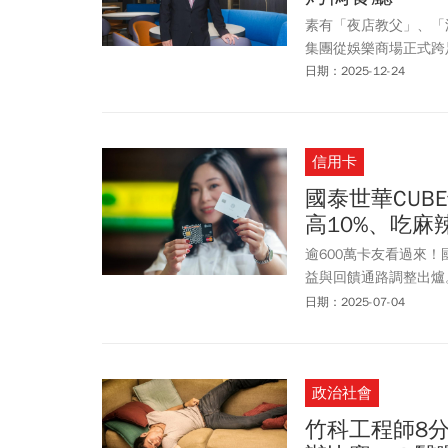
素有「夜店教父」、「
集團從娛樂商場正式跨
日期：2025-12-24
信用卡
國泰世華CUB
高10%、吃麻辣
逾600萬卡友看過來！
益與回饋通路調整出爐
都將維持不變，卡友們
日期：2025-07-04
文將深入解析CUBE
的加碼活動，像是台鐵
位」、「趣旅行」、「
政治社會
優惠！
竹科工程師8