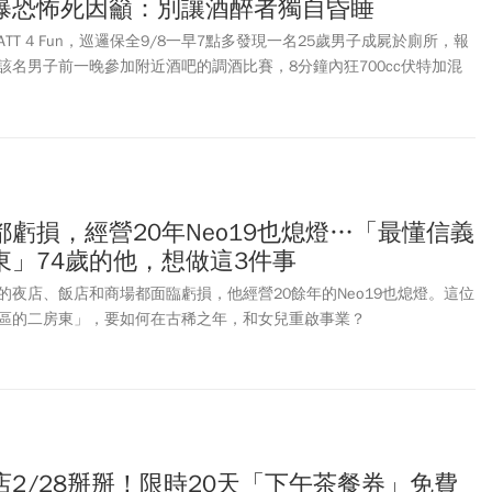
曝恐怖死因籲：別讓酒醉者獨自昏睡
T 4 Fun，巡邏保全9/8一早7點多發現一名25歲男子成屍於廁所，報
該名男子前一晚參加附近酒吧的調酒比賽，8分鐘內狂700cc伏特加混
，隨後多次進出廁所嘔吐，最後就再也沒出來。對此酒吧業者發聲明，
類似活動，而醫師聽聞後驚呼，這樣子的拚酒比賽簡直拿命在開玩笑，
酒醉者獨自昏睡，避免造成憾事。
虧損，經營20年Neo19也熄燈…「最懂信義
東」74歲的他，想做這3件事
的夜店、飯店和商場都面臨虧損，他經營20餘年的Neo19也熄燈。這位
區的二房東」，要如何在古稀之年，和女兒重啟事業？
2/28掰掰！限時20天「下午茶餐券」免費