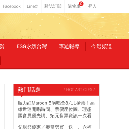
0
齡
ESG永續台灣
專題報導
今選頻道
熱門話題
/ HOT ARTICLES /
魔力紅Maroon 5演唱會8/11搶票！高
雄世運開唱時間、票價座位圖、理想
國會員優先購、拓元售票資訊一次看
父親節優惠／麥當勞買一送一、六福