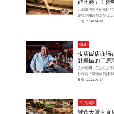
辦比賽」！醫
台北市信義區松壽路的AT
警後調閱監視器發現，
合「斷魂百香果」調酒
日期：2024-09-10
強調以後再也不會舉辦
也呼籲民眾千萬不要讓
傳產
夜店飯店商場都
計畫區的二房
疫情期間，王超立旗下
被稱為「最懂信義計畫
日期：2023-05-17
生活消費
饗食天堂大直店