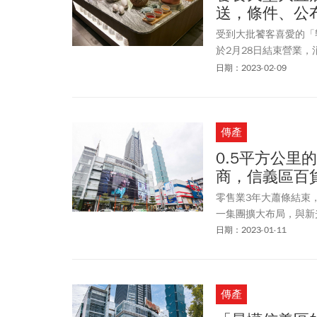
送，條件、公
受到大批饕客喜愛的「
於2月28日結束營業
此，饗食天堂特別舉辦
日期：2023-02-09
資格條件、公布日期，
傳產
0.5平方公里
商，信義區百
零售業3年大蕭條結束
一集團擴大布局，與新
日期：2023-01-11
傳產