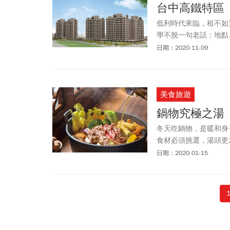
台中高鐵特區
低利時代來臨，租不如
學不脫一句老話：地點
前，不只保值亦能坐享
日期：2020-11-09
美食旅遊
鍋物究極之湯
冬天吃鍋物，是暖和身
食材必須挑選，湯頭更
招百出的湯水即使口味
日期：2020-01-15