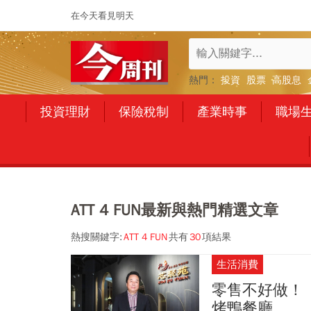
在今天看見明天
熱門：
投資
股票
高股息
投資理財
保險稅制
產業時事
職場
ATT 4 FUN最新與熱門精選文章
熱搜關鍵字:
ATT 4 FUN
共有
30
項結果
生活消費
零售不好做！
烤鴨餐廳