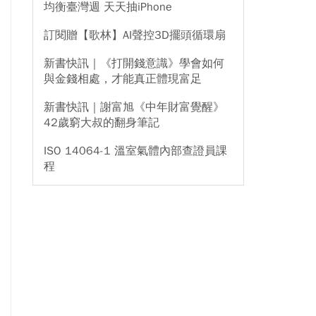
均衡臺灣週 天天抽iPhone
訂閱贈【歌林】AI聲控3D擺頭循環扇
新書快訊｜《打開錢意識》學會如何
與金錢相處，才能真正體現富足
新書快訊｜謝富旭《中年財富覺醒》
42歲窮大叔的翻身筆記
ISO 14064-1 溫室氣體內部查證員課
程