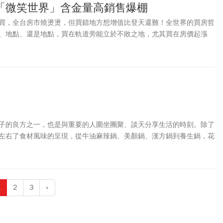
「微笑世界」含金量高銷售爆棚
買，全台房市燒燙燙，但買錯地方想增值比登天還難！全世界的買房哲
、地點、還是地點，買在軌道旁能立於不敗之地，尤其買在房價起漲
增值空間，累積財富。
子的良方之一，也是與重要的人圍坐團聚、談天分享生活的時刻。除了
左右了食材風味的呈現，從牛油麻辣鍋、美顏鍋、漢方鍋到養生鍋，花
不一，精心下料熬出的香醇湯頭，滋味同樣誘人美味。
1
2
3
»