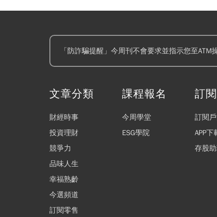
「防詐騙提醒」今周刊不會要求並指示您至ATM
文章分類
課程報名
訂
財經時事
今周學堂
訂閱戶
投資理財
ESG學院
APP下
競爭力
存股助
品味人生
幸福熟齡
今選頻道
訂閱零售