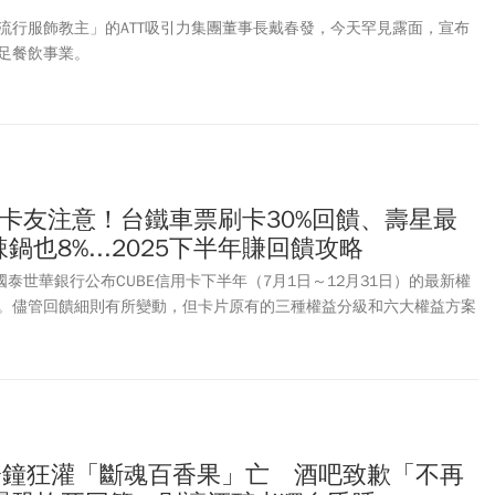
流行服飾教主」的ATT吸引力集團董事長戴春發，今天罕見露面，宣布
足餐飲事業。
E卡友注意！台鐵車票刷卡30%回饋、壽星最
鍋也8%...2025下半年賺回饋攻略
國泰世華銀行公布CUBE信用卡下半年（7月1日～12月31日）的最新權
。儘管回饋細則有所變動，但卡片原有的三種權益分級和六大權益方案
仍可享有2%至3.3%不等的小樹點回饋。想知道如何賺到最高回饋？本
卡下半年的回饋攻略，包括三種卡友等級的升級秘訣，以及多項期間限定
購票最高30%回饋、壽星專屬優惠等。同時，也將為您盤點「玩數
集精選」與「樂饗購」等權益方案的最新通路調整，助您輕鬆刷出最高
分鐘狂灌「斷魂百香果」亡 酒吧致歉「不再