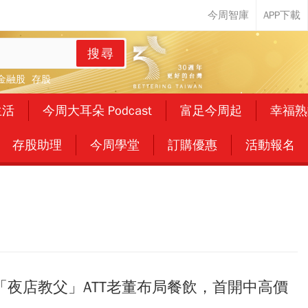
搜尋
金融股
存股
生活
今周大耳朵 Podcast
富足今周起
幸福熟
存股助理
今周學堂
訂購優惠
活動報名
「夜店教父」ATT老董布局餐飲，首開中高價