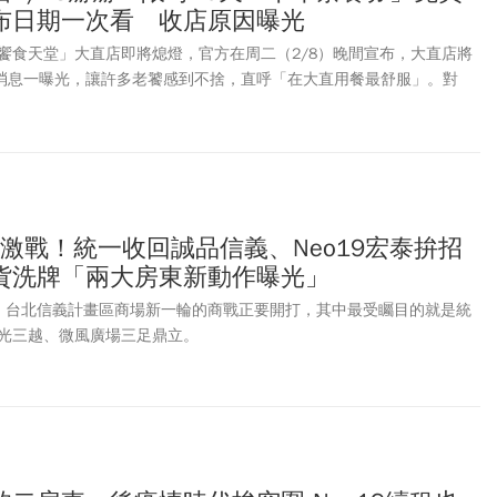
布日期一次看 收店原因曝光
饗食天堂」大直店即將熄燈，官方在周二（2/8）晚間宣布，大直店將
，消息一曝光，讓許多老饕感到不捨，直呼「在大直用餐最舒服」。對
抽獎活動告別大直店，《今周刊》帶大家一次了解抽「下午茶餐券」的
以及為何「饗食天堂」大直店要收攤！
的激戰！統一收回誠品信義、Neo19宏泰拚招
貨洗牌「兩大房東新動作曝光」
，台北信義計畫區商場新一輪的商戰正要開打，其中最受矚目的就是統
光三越、微風廣場三足鼎立。