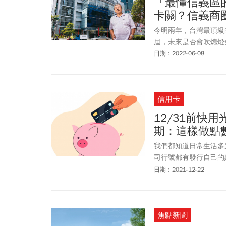
「最懂信義區的
卡關？信義商
今明兩年，台灣最頂級
屆，未來是否會吹熄燈
日期：2022-06-08
信用卡
12/31前快
期：這樣做點
我們都知道日常生活多
司行號都有發行自己的
兌換成商品用掉，才不
日期：2021-12-22
焦點新聞