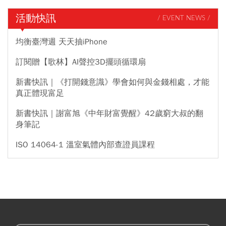
活動快訊
/ EVENT NEWS /
均衡臺灣週 天天抽iPhone
訂閱贈【歌林】AI聲控3D擺頭循環扇
新書快訊｜《打開錢意識》學會如何與金錢相處，才能
真正體現富足
新書快訊｜謝富旭《中年財富覺醒》42歲窮大叔的翻
身筆記
ISO 14064-1 溫室氣體內部查證員課程