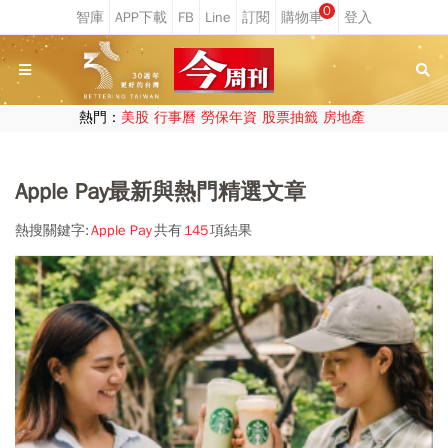
0
熱門：
美股
行事曆
勞保年資
股票抽籤
房地產
Apple Pay最新與熱門精選文章
熱搜關鍵字:
Apple Pay
共有
145
項結果