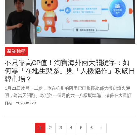
產業動態
不只靠高CP值！淘寶海外兩大關鍵字：如
何靠「在地生態系」與「人機協作」攻破日
韓市場？
5月21日凌晨十二點，位在杭州的阿里巴巴集團總部大樓仍燈火通
明，為當天開跑、為期約一個月的六一八檔期準備，確保在大量訂
單湧入時系統平台操作一切正常，淘寶天貓海外事業群總經理葉劍
日期：2026-05-23
秋也親自坐鎮指揮，直到半夜兩、三點才離開。
1
2
3
4
5
6
»