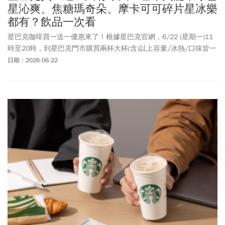
星沁爽、焦糖瑪奇朵、摩卡可可碎片星冰樂
都有？飲品一次看
星巴克咖啡買一送一優惠來了！根據星巴克官網，6/22 (星期一)11
時至20時，到星巴克門市購買兩杯大杯(含)以上容量/冰熱/口味皆一
致的飲料，其中一杯由星巴克招待。這次買一送一品項包括草莓巴
日期：2026-06-22
西莓風味冰雪星沁爽、芒果火龍果冰雪星沁爽、蘋果山竹風味爆爆
檸檬星沁爽、蘋果山竹風味爆爆椰奶星沁爽、濃萃義式厚那堤、焦
糖瑪奇朵、冷萃咖啡、那堤類、摩卡可可碎片星冰樂等系列都有。
此外，6/26(星期五)限時1天推出「盛夏歡聚派對」全品項享85折優
惠，於活動期間至門市消費享全品項85折優惠。消費滿500元，即可
獲得大杯(含)以上好友分享優惠券一張；消費滿680元，再贈星巴克
典藏大禮袋。