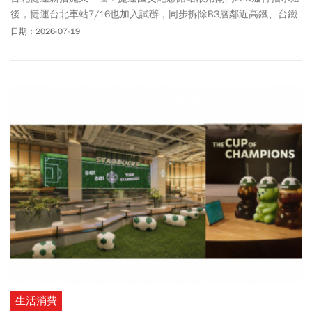
後，捷運台北車站7/16也加入試辦，同步拆除B3層鄰近高鐵、台鐵
方向的2座閘門門擋，以紅、綠燈號代表票卡感應結果。「沒了門
日期：2026-07-19
檔，這樣不會一堆人逃票嗎？」是大多數民眾疑問。此次北捷採用
的閘門新系統強化防堵功能，一旦偵測到非法闖入或是逃票行為，
會立刻閃爍紅色警報，藉此嚇阻心存僥倖的違規乘客，維護乘車秩
序。北捷同步提醒，若有心人士心存僥倖，意圖尾隨他人進出閘門
逃票，依「大眾捷運法」第49條規定，要求補繳票價，並支付票價
50倍的違約金。北捷表示，會持續觀察試辦情形、蒐集旅客意見，
作為後續精進優化的參考依據。
生活消費