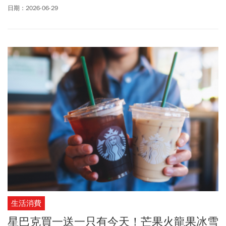
量/冰熱/口味皆一致的飲料，其中一杯由星巴克招待。迎接炎炎夏
日期：2026-06-29
日，星巴克公布Summer Club全新夏日系列：今年不只有「蘋果山
竹風味爆爆檸檬星沁爽」、「​蘋果山竹風味爆爆椰奶星沁爽」​、
「草莓巴西莓風味冰雪星沁爽​」、「芒果火龍果冰雪星沁爽​」。此
外，「哈密瓜吉利星冰樂」、「哈密瓜伯爵茶那堤」7/1登場。一起
準備開喝！
生活消費
星巴克買一送一只有今天！芒果火龍果冰雪