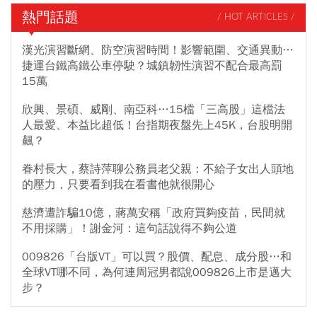
熱門話題
/ HOT ARTICLES /
漢光演習斷網、防空演習時間！影響範圍、交通異動…
捷運台鐵高鐵公車停駛？城鎮韌性演習不配合最高罰
15萬
欣興、景碩、威剛、南亞科…15檔「三高股」這檔法
人最愛、本益比超低！台指期夜盤先上45K，台股明開
飆？
眷村長大，蔡詩萍聊公務員老父親：不給子女出人頭地
的壓力，只要看到我在看書他就很開心
慈濟遭詐騙10億，蔣萬安稱「政府買夠疫苗，民間就
不用採購」！謝金河：這句話說得不夠公道
009826「台版VT」可以買？股價、配息、成分股…和
全球VT哪不同，為何連周冠男都說009826上市是邁大
步？