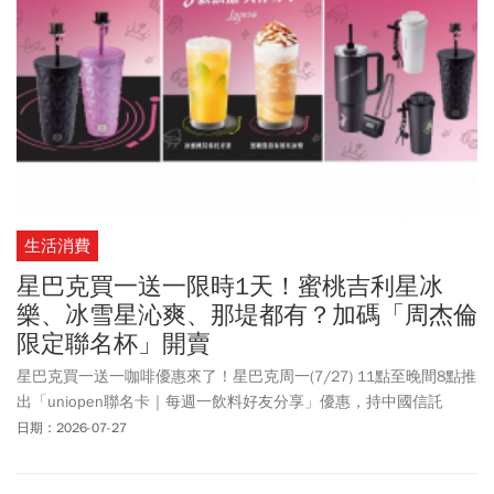
生活消費
星巴克買一送一限時1天！蜜桃吉利星冰
樂、冰雪星沁爽、那堤都有？加碼「周杰倫
限定聯名杯」開賣
星巴克買一送一咖啡優惠來了！星巴克周一(7/27) 11點至晚間8點推
出「uniopen聯名卡｜每週一飲料好友分享」優惠，持中國信託
uniopen聯名卡至實體門市購買兩杯大杯（含）以上，容量冰熱與口
日期：2026-07-27
味相同的飲料，可享買一送一，第2杯由星巴克招待。此外，星巴克
表示，「星巴克典藏DREAM PLAZA台北」迎接開幕一周年。以「24