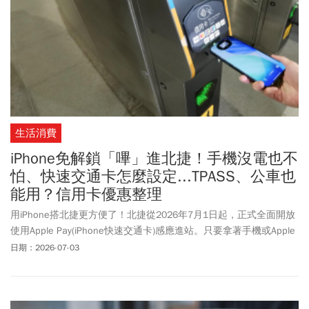
生活消費
iPhone免解鎖「嗶」進北捷！手機沒電也不
怕、快速交通卡怎麼設定...TPASS、公車也
能用？信用卡優惠整理
用iPhone搭北捷更方便了！北捷從2026年7月1日起，正式全面開放
使用Apple Pay(iPhone快速交通卡)感應進站。只要拿著手機或Apple
Watch靠近閘門感應區，不用解鎖手機、開啟錢包App或掃Face ID，
日期：2026-07-03
就能直接扣款通行。至於該如何設定Apple Pay直接嗶進北捷、哪張
信用卡搭北捷回饋最高？Apple Pay搭捷運有哪些限制？《今周刊》
整理相關資訊帶讀者一次看懂。