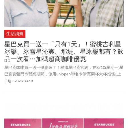
生活消費
星巴克買一送一「只有1天」！蜜桃吉利星
冰樂、冰雪星沁爽、那堤、星冰樂都有？飲
品一次看…加碼超商咖啡優惠
星巴克咖啡買一送一優惠來了！根據星巴克官網，在8/10(星期一)星
巴克實體門市營業期間，使用uniopen聯名卡購買兩杯大杯(含)以上
容量/冰熱/口味皆一致的飲料，其中一杯由星巴克招待。這次買一
日期：2026-08-10
送一的活動品項，包括推薦飲品蜜桃吉利星冰樂、黑糖鴛鴦布蕾星
冰樂、草莓巴西莓風味冰雪星沁爽、芒果火龍果冰雪星沁爽，以及
焦糖瑪奇朵、那堤系列、摩卡、星冰樂等都能買一送一！