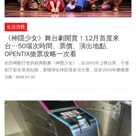
生活消費
《神隱少女》舞台劇開賣！12月首度來
台…50場次時間、票價、演出地點、
OPENTIX搶票攻略一次看
由宮崎駿打造的經典動畫《神隱少女》，自2001年上映以來，不僅
創下影史票房紀錄，更橫掃全球影壇多項大獎，並於2003年榮獲奧
斯卡金像獎最佳動畫長片，成為無數影迷心中的不朽經典。如今，
日期：2026-07-03
這部傳奇作品將首度以真人舞台劇形式登上台灣舞台，《神隱少
女》世界巡演台灣站確定於2026年12月17日至2027年1月31日在台
北國家戲劇院盛大演出，門票將於7月3日下午1點在OPENTIX正式開
賣。有關《神隱少女》舞台劇搶先購時間、正式售票時間、票價、
場次時間、售票須知等，都在《今周刊》一文整理。