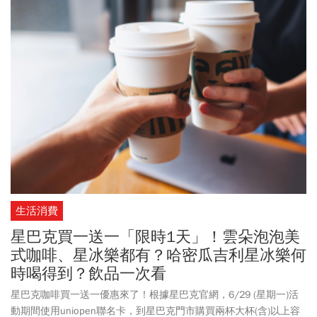
生活消費
星巴克買一送一「限時1天」！雲朵泡泡美
式咖啡、星冰樂都有？哈密瓜吉利星冰樂何
時喝得到？飲品一次看
星巴克咖啡買一送一優惠來了！根據星巴克官網，6/29 (星期一)活
動期間使用uniopen聯名卡，到星巴克門市購買兩杯大杯(含)以上容