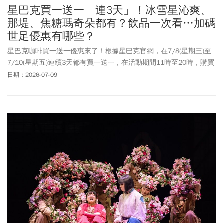
星巴克買一送一「連3天」！冰雪星沁爽、
那堤、焦糖瑪奇朵都有？飲品一次看…加碼
世足優惠有哪些？
星巴克咖啡買一送一優惠來了！根據星巴克官網，在7/8(星期三)至
7/10(星期五)連續3天都有買一送一，在活動期間11時至20時，購買
兩杯大杯(含)以上容量/冰熱/口味皆一致的飲料，其中一杯由星巴克
日期：2026-07-09
招待。這次買一送一的活動品項，包括推薦飲品草莓巴西莓風味冰
雪星沁爽、芒果火龍果冰雪星沁爽，以及焦糖瑪奇朵、那堤系列、
摩卡、星冰樂都能買一送一！此外，近期星巴克也推出新品：蘋果
山竹風味星沁爽，為夏日帶來全新的沁爽體驗！另外，7/6 (一)活動
期間使用uniopen聯名卡，到星巴克門市購買兩杯大杯(含)以上容量/
冰熱/口味皆一致的飲料，其中一杯由星巴克招待。半夜看球別再窩
在家！星巴克典藏DREAM PLAZA 台北，首度推出深夜觀賽活動，自
7/5起打造信義區少見的24小時咖啡應援主場。除了設置大型觀賽螢
幕讓球迷不錯過每個精彩瞬間，賽事期間只要現場出現進球，即限
量提供小杯咖啡試飲，陪你一起瘋世足賽直到冠軍賽！