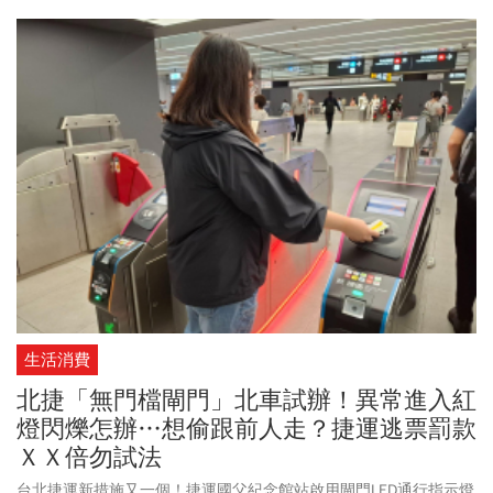
小時時光珍藏」為主題打造一系列限定體驗，7/27推出兩款合作
「限定不鏽鋼杯」及多款限定收藏商品，提供星禮程會員優先購
買。8/3起推出「冰蜜桃莫希托青」，以及周杰倫親自參與風味設計
的「黑糖鴛鴦布蕾星冰樂」。JAY粉不容錯過此次「星巴克 X 周杰倫
聯名新品」！
生活消費
北捷「無門檔閘門」北車試辦！異常進入紅
燈閃爍怎辦…想偷跟前人走？捷運逃票罰款
ＸＸ倍勿試法
台北捷運新措施又一個！捷運國父紀念館站啟用閘門LED通行指示燈