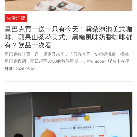
生活消費
星巴克買一送一只有今天！雲朵泡泡美式咖
啡、蘋果山茶花美式、黑糖風味奶香咖啡都
有？飲品一次看
星巴克咖啡買一送一優惠又來了，「只有今天」快把握機會！根據
星巴克官網，即日起至6/30的每個星期一，持uniopen 聯名卡在星
巴克門市營業期間，購買兩杯大杯(含)以上容量/冰熱/口味皆一致的
日期：2026-06-01
飲料，其中一杯由星巴克招待。星巴克持信用卡買一送一優惠，包
括雲朵泡泡美式咖啡、黑糖風味奶香咖啡、草莓風味抹茶那堤、濃
萃義式厚那堤。此外，備受喜愛的星冰樂、星沁爽、焦糖瑪奇朵、
那堤系列等品項也都能買一送一！