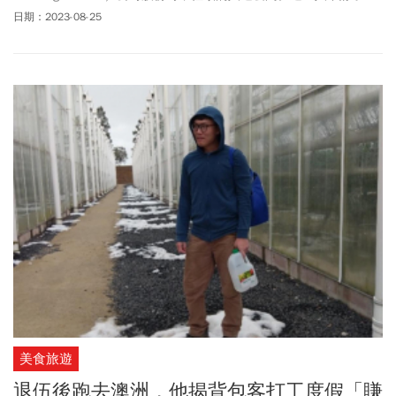
本《超級貨幣》。我在華爾街的朋友圈中嘗試推動買進《華盛頓郵
日期：2023-08-25
報》的點子。他們無法理解。「大型報社已死，」他們說。「卡車
上不了街、勞工問題嚴重，大家都看電視新聞。」而且不管怎麼
看，它都不是下一支全錄。
美食旅遊
退伍後跑去澳洲，他揭背包客打工度假「賺