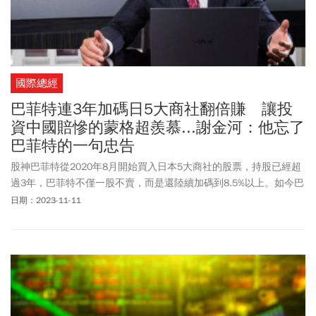
國際總經
巴菲特連3年加碼日5大商社翻倍賺 讓投
資中國賠慘的蒙格超羨慕...謝金河：他忘了
巴菲特的一句忠告
股神巴菲特從2020年8月開始買入日本5大商社的股票，持股已經超
過3年，巴菲特不僅一股不賣，而是還陸續加碼到8.5%以上。如今巴
菲特持有的5大商社的價值已經從60億美元增值到170億美元以上。
日期：2023-11-11