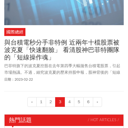
國際總經
與台積電秒分手非特例 近兩年十檔股票被
波克夏「快速翻臉」 看清股神巴菲特團隊
的「短線操作魂」
巴菲特旗下的波克夏控股在去年第四季大幅拋售台積電股票，引起
市場熱議。不過，細究波克夏的歷來持股申報，股神背後的「短線
操作魂」，近年不時現形。
日期：2023-02-22
«
1
2
3
4
5
6
»
熱門話題
/ HOT ARTICLES /