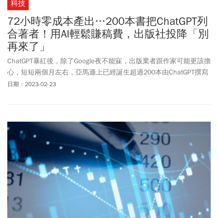
科技
72小時零成本產出…200本書把ChatGPT列
合著者！用AI輕鬆賺稿費，出版社投降「別
再來了」
ChatGPT暴紅後，除了Google夜不能寐，出版業者跟作家可能更該擔
心，短短兩個月左右，亞馬遜上已經誕生超過200本由ChatGPT撰寫
的書籍。
日期：2023-02-23