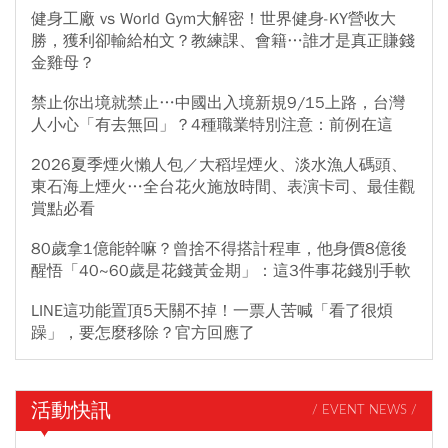
健身工廠 vs World Gym大解密！世界健身-KY營收大
勝，獲利卻輸給柏文？教練課、會籍…誰才是真正賺錢
金雞母？
禁止你出境就禁止…中國出入境新規9/15上路，台灣
人小心「有去無回」？4種職業特別注意：前例在這
2026夏季煙火懶人包／大稻埕煙火、淡水漁人碼頭、
東石海上煙火…全台花火施放時間、表演卡司、最佳觀
賞點必看
80歲拿1億能幹嘛？曾捨不得搭計程車，他身價8億後
醒悟「40~60歲是花錢黃金期」：這3件事花錢別手軟
LINE這功能置頂5天關不掉！一票人苦喊「看了很煩
躁」，要怎麼移除？官方回應了
活動快訊
/ EVENT NEWS /