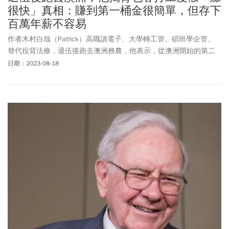
很快」真相：賺到第一桶金很簡單，但存下
百萬年薪不容易
作者木村白哉（Patrick）高職讀電子、大學轉工管、碩班學企管、
替代役背法條，退伍後跑去澳洲務農，他表示，從澳洲開始的第二
人生，開拓了思想與視野，讓自己有了從台灣以外的角度看世界，
日期：2023-08-18
也有嶄新的觀點看台灣。