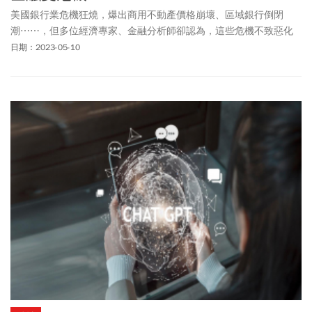
美國銀行業危機狂燒，爆出商用不動產價格崩壞、區域銀行倒閉
潮⋯⋯，但多位經濟專家、金融分析師卻認為，這些危機不致惡化
為全面的金融風暴。
日期：2023-05-10