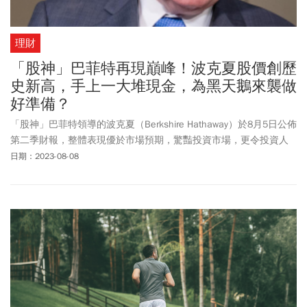
理財
「股神」巴菲特再現巔峰！波克夏股價創歷
史新高，手上一大堆現金，為黑天鵝來襲做
好準備？
「股神」巴菲特領導的波克夏（Berkshire Hathaway）於8月5日公佈
第二季財報，整體表現優於市場預期，驚豔投資市場，更令投資人
驚訝的是，波克夏公司的現金部位再度攀升至歷史新高，表示巴菲
日期：2023-08-08
特還有大量的現金可以加碼投資，此消息使周一（8/7）波克夏的股
價大漲。