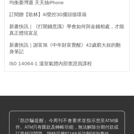
均衡臺灣週 天天抽iPhone
訂閱贈【歌林】AI聲控3D擺頭循環扇
新書快訊｜《打開錢意識》學會如何與金錢相處，才能
真正體現富足
新書快訊｜謝富旭《中年財富覺醒》42歲窮大叔的翻
身筆記
ISO 14064-1 溫室氣體內部查證員課程
「防詐騙提醒」今周刊不會要求並指示您至ATM操
作。ATM只有匯款及轉帳功能，無法解除分期付款或
訂單錯誤問題。隨時可撥打165反詐騙諮詢專線。