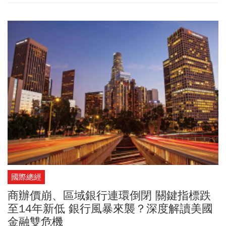
國際總經
商辦價崩、區域銀行連環倒閉 關鍵指標跌
至14年新低 銀行風暴來襲？深度解讀美國
金融雙危機