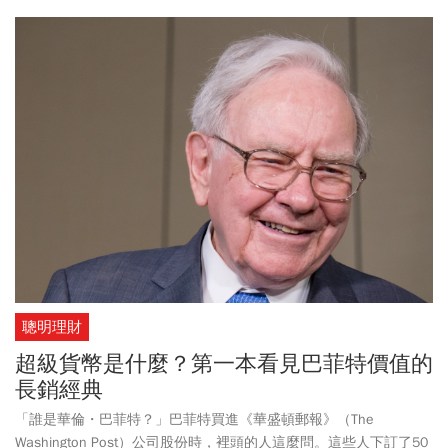
聰明理財
超級貨幣是什麼？第一本看見巴菲特價值的
長銷經典
「誰是華倫・巴菲特？」巴菲特買進《華盛頓郵報》（The
Washington Post）公司股份時，裡頭的人這麼問。這些人下訂了50