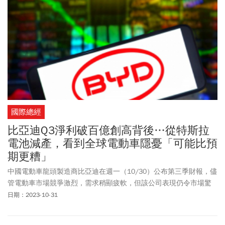
國際總經
比亞迪Q3淨利破百億創高背後…從特斯拉
電池減產，看到全球電動車隱憂「可能比預
期更糟」
中國電動車龍頭製造商比亞迪在週一（10/30）公布第三季財報，儘
管電動車市場競爭激烈，需求稍顯疲軟，但該公司表現仍令市場驚
豔，鞏固其在中國市場的領導地位，淨利再度突破人民幣百億元，
日期：2023-10-31
創下新的歷史紀錄。