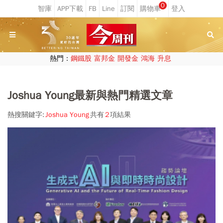
0
熱門：
鋼鐵股
富邦金
開發金
鴻海
升息
Joshua Young最新與熱門精選文章
熱搜關鍵字:
Joshua Young
共有
2
項結果