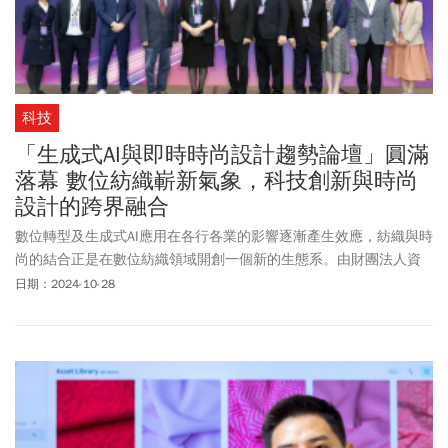
科技
「生成式AI與即時時尚設計趨勢論壇」圓滿
落幕 數位紡織嶄新氣象，科技創新與時尚
設計的跨界融合
數位轉型及生成式AI應用在各行各業的影響逐漸產生效應，紡織與時
尚的結合正是在數位紡織領域開創一個新的生態系。由財團法人資
訊工業策進會及財團法人紡織產業綜合研究所共同主辦、臺灣通用
日期：2024-10-28
紡織科技(股)公司、數位經濟暨產業發展協會及台灣紡織數位升級發
展協會支持參與的「生成式AI與即時時尚設計趨勢論壇」，10/24於
台北南港展覽館盛大舉辦，吸引了各大紡織產業、服飾及運動品
牌、科技和創新領域的專家、設計師及學者們的踴躍參與。論壇聚
焦於生成式AI技術如何改變當代時尚產業的創作流程，並探討即時設
計對未來時尚趨勢的深遠影響。