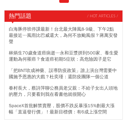
熱門話題
/ HOT ARTICLES /
白海豚停班停課最新！台北最大陣風8-9級、下午2點
最接近…風雨比巴威還大，為何不放颱風假？蔣萬安發
聲
林炳生70歲食道癌病逝…永和豆漿拼到500家、養生愛
運動為何罹癌？食道癌初期5症狀：高危險因子是它
「把BNT吹成神藥、誤導防疫政策」誰上演台灣需要中
國施予恩惠的大戲？杜奕瑾：還防疫團隊一個公道
眷村長大，蔡詩萍聊公務員老父親：不給子女出人頭地
的壓力，只要看到我在看書他就很開心
SpaceX首批解禁賣壓，股價不跌反暴漲15%創最大漲
幅「直逼發行價」！最新目標價：有6成上漲空間