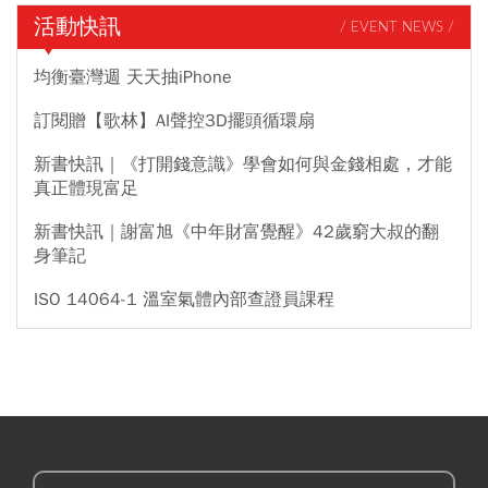
活動快訊
/ EVENT NEWS /
均衡臺灣週 天天抽iPhone
訂閱贈【歌林】AI聲控3D擺頭循環扇
新書快訊｜《打開錢意識》學會如何與金錢相處，才能
真正體現富足
新書快訊｜謝富旭《中年財富覺醒》42歲窮大叔的翻
身筆記
ISO 14064-1 溫室氣體內部查證員課程