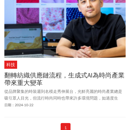
科技
翻轉紡織供應鏈流程，生成式AI為時尚產業
帶來重大變革
從品牌聚集的時裝週到名模走秀伸展台，光鮮亮麗的時尚產業總是
吸引眾人目光，但流行時尚同時也帶來許多環境問題，如過度生
產、資源浪費與環境污染等。面對這些挑戰，人工智慧（AI）的崛起
日期：2024-10-22
正在為紡織和時尚產業帶來重大的變革。AI技術與應用不僅提升上游
設計效率，也將翻轉整個供應鏈製造流程，幫助產業解決過去難以
克服的問題。
1