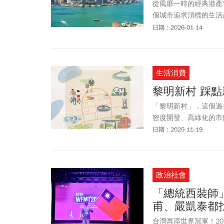
從風靡一時的經典港產
個城市追求頂標的生活
香港新舊並陳的生活魅
日期：2026-01-14
生活消費
黎明新村 踩
「黎明新村」，這個過
密度開發、高綠化的市
學校、圖書館、超市和
日期：2025-11-19
駐，以書店、服飾店、
政治社會
「總統西裝師
甫、嚴凱泰都
台灣再添世界冠軍！20