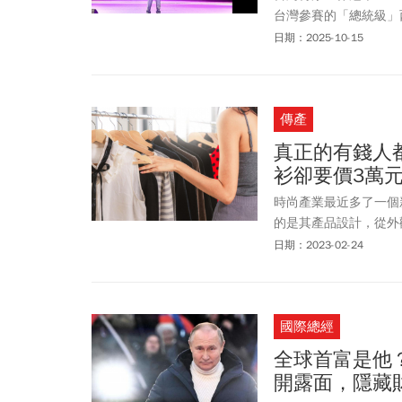
台灣參賽的「總統級」
賽男裝大師級」金牌獎
日期：2025-10-15
被視為國際西服比賽的
地揮舞國旗大喊「台灣
傳產
真正的有錢人
衫卻要價3萬元
時尚產業最近多了一個新
的是其產品設計，從外
級面料而且售價驚人。
日期：2023-02-24
國際總經
全球首富是他
開露面，隱藏