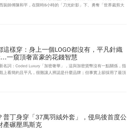
西裝師傅陳和平，在限時8小時的「刀光針影」下、勇奪「世界裁剪大
；台灣另一位服裝設計師何佩珊則在女裝大師組同樣拿下金牌。該獎項
最高榮耀，當主持人喊出台灣時，全場掌聲如雷，陳和平上台時則不斷
第一！」
都這樣穿：身上一個LOGO都沒有，平凡針織
...一窺頂奢富豪的花錢智慧
名詞：Coded Luxury「加密奢華」，這與加密貨幣沒有一點關係，指
觀上看簡約且平凡，很難讓人辨認是什麼品牌；但事實上卻採用了最頂
這是只有真正巷內人才會懂得的奢華，所以說被「加密」了。
？普丁身穿「37萬羽絨外套」，侵烏後首度公
財產碾壓馬斯克