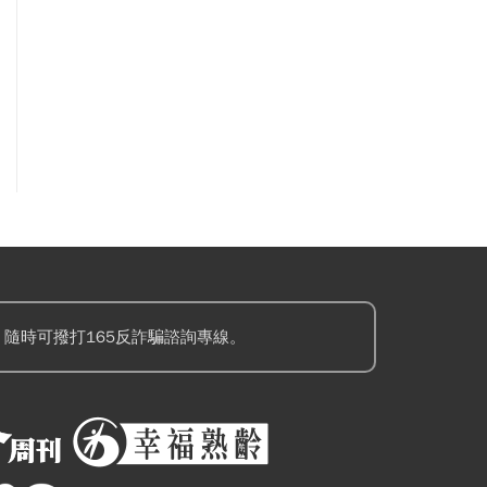
隨時可撥打165反詐騙諮詢專線。