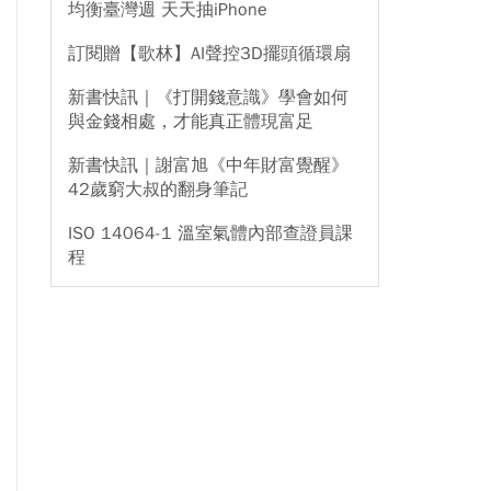
均衡臺灣週 天天抽iPhone
訂閱贈【歌林】AI聲控3D擺頭循環扇
新書快訊｜《打開錢意識》學會如何
與金錢相處，才能真正體現富足
新書快訊｜謝富旭《中年財富覺醒》
42歲窮大叔的翻身筆記
ISO 14064-1 溫室氣體內部查證員課
程