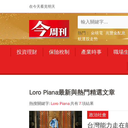
在今天看見明天
熱門：
台積電
兆豐金配息
航運股走勢
投資理財
保險稅制
產業時事
職場
Loro Piana最新與熱門精選文章
熱搜關鍵字:
Loro Piana
共有
7
項結果
政治社會
台灣能力走在