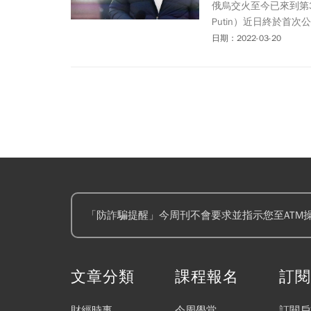
俄烏交火至今已來到第3
Putin）近日終於首
讓不少眼尖的網友發現
日期：2022-03-20
鎊，令許多人直呼太誇
「防詐騙提醒」今周刊不會要求並指示您至ATM
文章分類
課程報名
訂
財經時事
今周學堂
訂閱戶