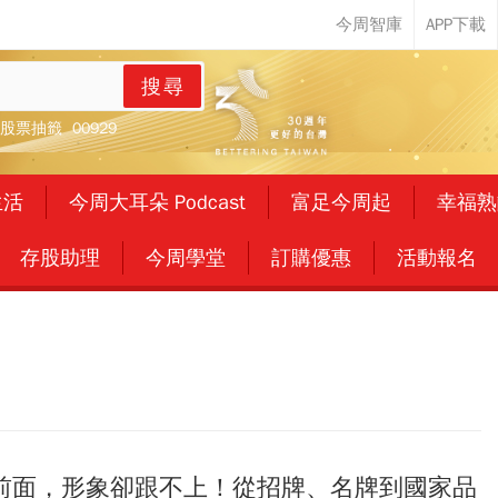
搜尋
股票抽籤
00929
生活
今周大耳朵 Podcast
富足今周起
幸福熟
存股助理
今周學堂
訂購優惠
活動報名
前面，形象卻跟不上！從招牌、名牌到國家品