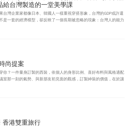
品給台灣製造的一堂美學課
果台灣企業家都像日本、韓國人一樣重視穿搭形象，台灣的GDP或許還
不是一套的經濟模型，卻反映了一個長期被忽略的現象：台灣人的能力
沒有及時跟上。我們擁有世界級工程師、企業家、醫師與專業人才，也
晶片與精密零組件，卻往往相信「有實力就好」，把衣著、儀態、空間
的「表面功夫」。然而在真實世界中，別人總是先看見你的形象，才有
象不是能力的替代品，而是能力被理解的入口；個人如此，企業如此，
搭時尚提案
穿你？一件量身訂製的西裝，依個人的身形比例、喜好布料與風格適配
議室那一刻的氣勢、與新朋友初見面的觀感，訂製紳裝的價值，在於讓
最好的自我。
 香港雙重旅行