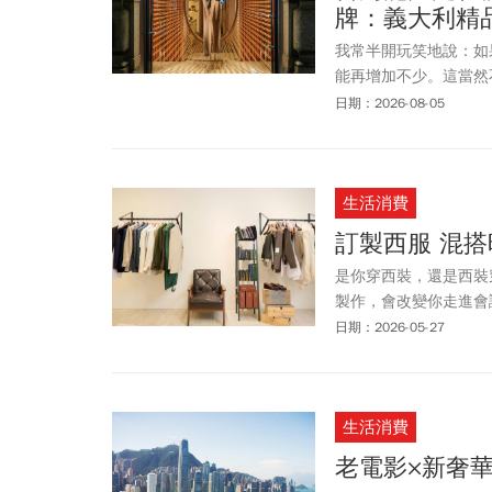
牌：義大利精
我常半開玩笑地說：如
能再增加不少。這當然
經常走在前面，形象卻
日期：2026-08-05
能製造全球不可或缺的
與品牌表達視為不必要
機會認識你的能力。形
生活消費
國家亦然。
訂製西服 混
是你穿西裝，還是西裝
製作，會改變你走進會
別人、也讓你自己看見
日期：2026-05-27
生活消費
老電影×新奢華