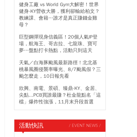
健身工廠 vs World Gym大解密！世界
健身-KY營收大勝，獲利卻輸給柏文？
教練課、會籍…誰才是真正賺錢金雞
母？
巨型鋼彈現身信義區！20個人氣IP登
場，航海王、哥吉拉、七龍珠、寶可
夢…盤點打卡熱點，活動只到這天
天氣／白海豚颱風最新路徑！北北基
桃暴風圈侵襲率曝光、8/7颱風假？三
颱怎麼走，10日報先看
欣興、南電、景碩、臻鼎-KY、金居、
尖點...PCB買誰最賺？杜金龍點名「這
檔」爆炸性強漲，11月末升段首選
活動快訊
/ EVENT NEWS /