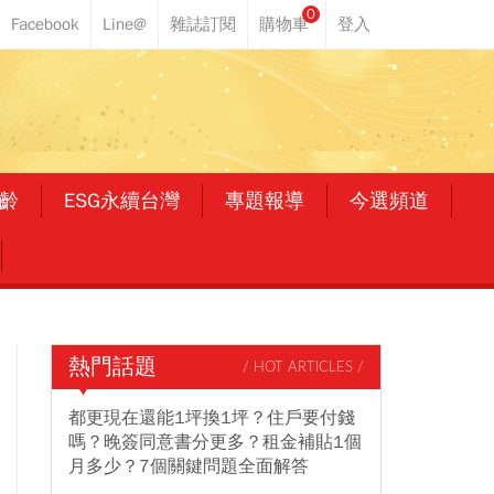
0
齡
ESG永續台灣
專題報導
今選頻道
熱門話題
/ HOT ARTICLES /
都更現在還能1坪換1坪？住戶要付錢
嗎？晚簽同意書分更多？租金補貼1個
月多少？7個關鍵問題全面解答