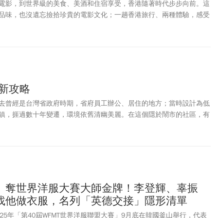
電影，到世界級的美食、美酒和住宿享受，香港隨著時代步步向前。這
品味，也沒遺忘撿拾珍貴的電影文化；一趟香港旅行、兩種體驗，感受
力。
點新攻略
去曾經是台灣省政府時期，省府員工辦公、居住的地方；當時設計為低
鎮，捱過數十年變遷，環境依舊清幽美麗。在這個隱於鬧市的社區，有
郵局，具歷史的老餐廳、理髮廳仍然亮燈營業，更吸引年輕品牌移居進
咖啡館和創意餐廳等形式，重塑出不一樣的生活感。
」奪世界洋服大賽大師金牌！李登輝、辜振
找他做衣服，名列「英德交接」隱形清單
25年「第40屆WFMT世界洋服聯盟大賽」9月底在韓國釜山舉行，代表