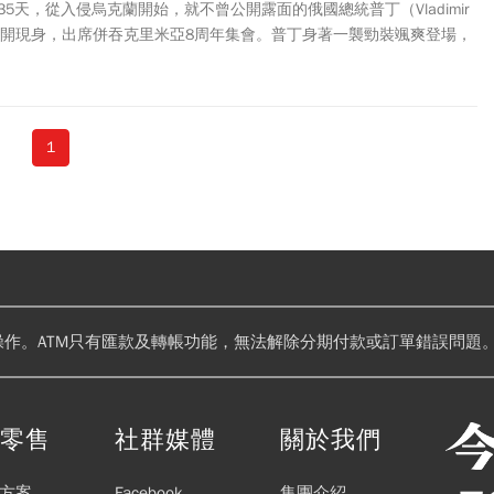
5天，從入侵烏克蘭開始，就不曾公開露面的俄國總統普丁（Vladimir
次公開現身，出席併吞克里米亞8周年集會。普丁身著一襲勁裝颯爽登場，
，他身上所穿的羽絨外套竟要價高達1萬英鎊，連針織毛衣也要2400英
張！
1
操作。ATM只有匯款及轉帳功能，無法解除分期付款或訂單錯誤問題。
閱零售
社群媒體
關於我們
方案
Facebook
集團介紹