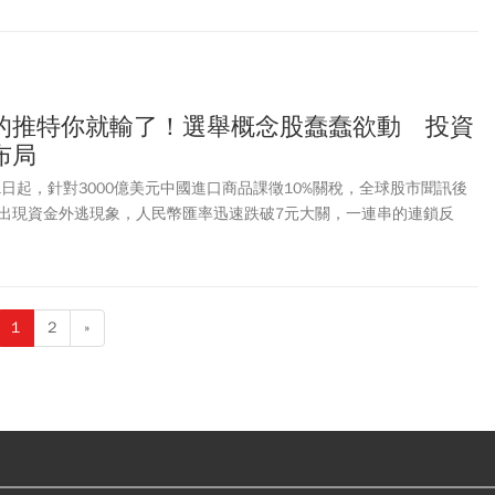
的推特你就輸了！選舉概念股蠢蠢欲動 投資
布局
1日起，針對3000億美元中國進口商品課徵10%關稅，全球股市聞訊後
出現資金外逃現象，人民幣匯率迅速跌破7元大關，一連串的連鎖反
戰是否會惡化成為貨幣戰的可能性！
1
2
»