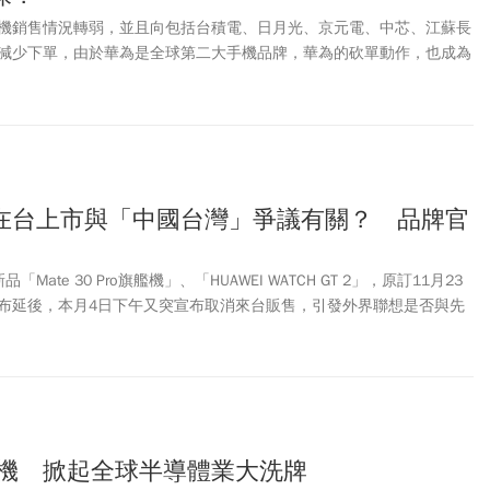
機銷售情況轉弱，並且向包括台積電、日月光、京元電、中芯、江蘇長
減少下單，由於華為是全球第二大手機品牌，華為的砍單動作，也成為
導體廠商業績成長的重大因素，值得仔細分析探討。
在台上市與「中國台灣」爭議有關？ 品牌官
ate 30 Pro旗艦機」、「HUAWEI WATCH GT 2」，原訂11月23
布延後，本月4日下午又突宣布取消來台販售，引發外界聯想是否與先
有關，對此，官方僅強調是「供貨問題」，並未多做說明。
手機 掀起全球半導體業大洗牌