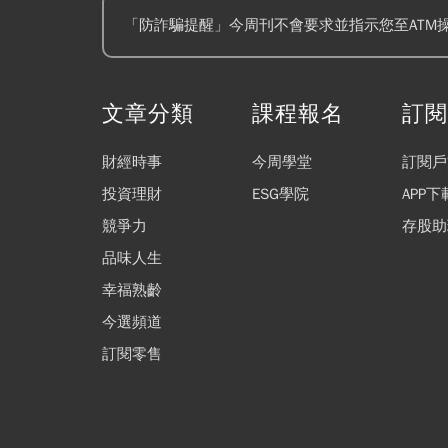
「防詐騙提醒」今周刊不會要求並指示您至ATM
文章分類
課程報名
訂
財經時事
今周學堂
訂閱戶
投資理財
ESG學院
APP下
競爭力
存股助
品味人生
幸福熟齡
今選頻道
訂閱零售