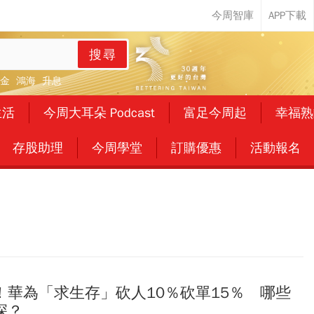
搜尋
金
鴻海
升息
生活
今周大耳朵 Podcast
富足今周起
幸福熟
存股助理
今周學堂
訂購優惠
活動報名
！華為「求生存」砍人10％砍單15％ 哪些
深？