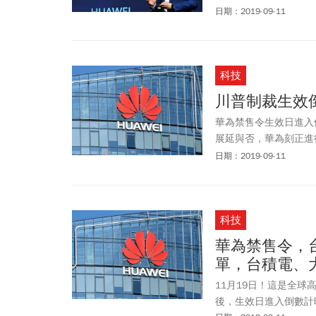
日期：2019-09-11
科技
川普制裁生效
華為禁售令生效日進入
展延與否，華為刻正進
不去了。這對電子業供
日期：2019-09-11
科技
華為禁售令，
單，台積電、
11月19日！這是全
後，生效日進入倒數計