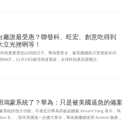
台廠誰最受惠？聯發科、旺宏、創意吃得到
大立光挫咧等！
球高科技產業屏息以待的日子。華為禁售令，被美國總統川普展延90天
時68天，11月19日能否再度展延，全球科技業高度關注。
用鴻蒙系統了？華為：只是被美國逼急的備案
統的強大功能，不過近日華為高級副總裁 Vincent Yang 表示，鴻
ion B」，除非美國進一步擴大禁令，華為會繼續使用 Android 服務，
30 也不會使用鴻蒙作業系統。