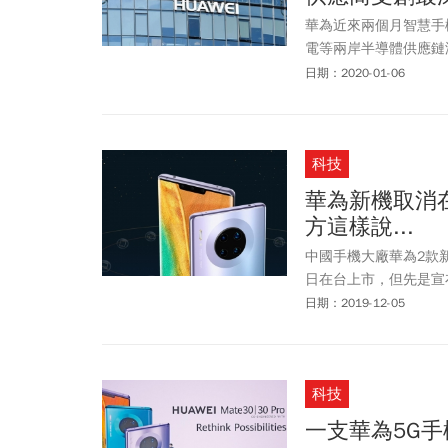
華為近來兩個月智慧手
電等兩岸半導體供應鏈
牽動2020年眾多半
日期：2020-01-06
科技
華為新機取消
方這樣說...
中國手機大廠華為2款新品「M
日在台上市，但先是宣
前的「中國台灣」爭議
日期：2019-12-05
科技
一支華為5G