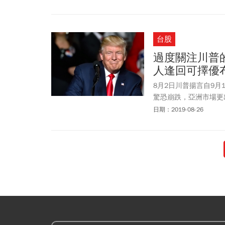
台股
過度關注川普
人逢回可擇優
8月2日川普揚言自9月
驚恐崩跌，亞洲市場更
應，引起市場擔憂貿易
日期：2019-08-26