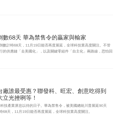
倒數68天 華為禁售令的贏家與輸家
倒數計時68天，11月19日能否再度展延，全球科技業高度關注。不管
行的供應鏈「去美國化」，以及關鍵零組件「自主化」兩路線，恐怕回
應鏈將帶來深遠影響，一個影響台股的變數，正在醞釀之中……
台廠誰最受惠？聯發科、旺宏、創意吃得到
大立光挫咧等！
球高科技產業屏息以待的日子。華為禁售令，被美國總統川普展延90天
時68天，11月19日能否再度展延，全球科技業高度關注。