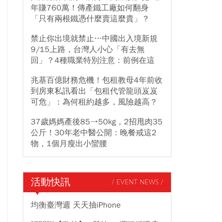
年賺760萬！傳產鐵工廠如何翻身
「只有兩根鐵憑什麼賣這麼貴」？
禁止你出境就禁止…中國出入境新規
9/15上路，台灣人小心「有去無
回」？4種職業特別注意：前例在這
兆基百億財務危機！包租教母4年前收
到房東私訊看出「包租代管龍頭岌岌
可危」：為何租約越多，風險越高？
37歲媽媽產後85→50kg，2招甩肉35
公斤！30年老中醫公開：晚餐戒這2
物，1個月瘦出小蠻腰
活動快訊
/ EVENT NEWS /
均衡臺灣週 天天抽iPhone