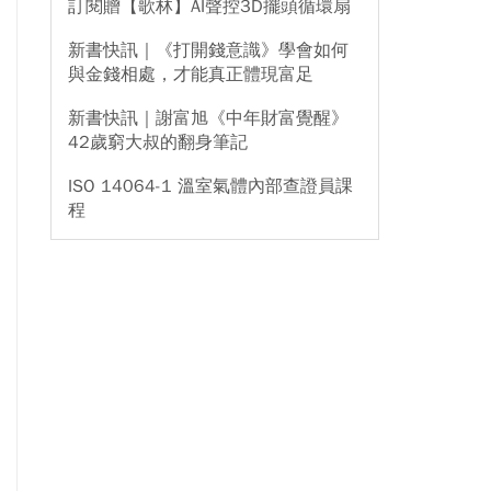
訂閱贈【歌林】AI聲控3D擺頭循環扇
新書快訊｜《打開錢意識》學會如何
與金錢相處，才能真正體現富足
新書快訊｜謝富旭《中年財富覺醒》
42歲窮大叔的翻身筆記
ISO 14064-1 溫室氣體內部查證員課
程