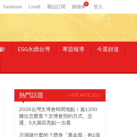
0
齡
ESG永續台灣
專題報導
今選頻道
熱門話題
/ HOT ARTICLES /
2026台灣文博會時間地點！逾1200
攤位怎麼逛？文博會預約方式、交
通、5大展區亮點一次看
川湖做什麼的？躋身「萬金股」抱1張