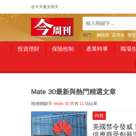
在今天看見明天
熱門：
鋼鐵股
富邦金
開發
投資理財
保險稅制
產業時事
職場
Mate 30最新與熱門精選文章
熱搜關鍵字:
Mate 30
共有
11
項結果
科技
美國禁令發威
供應商受創最