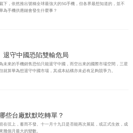
裁下，依然推出號稱全球最強大的5G手機，但各界最想知道的，並不
華為手機供應鏈會發生什麼事？
 退守中國恐陷雙輸危局
為未來的手機銷售恐怕只能退守中國，而空出來的國際市場空間，三星
但就算華為想退守中國市場，其成本結構亦未必有足夠競爭力。
 哪些台廠默默吃轉單？
箭在弦上，蓄而不發。十一月十九日是否能再次展延，或正式生效，成
來幾個月最大的變數。