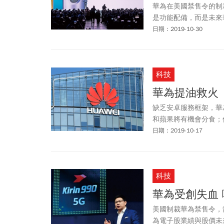
華為在美國禁售令的制
是功能配備，而是未來
日期：2019-10-30
科技
華為提油救火
缺乏安卓服務框架，華
和蘋果將有機會分食；
日期：2019-10-17
科技
華為受創失血
美國制裁華為禁售令，
為電子股業績與股價未