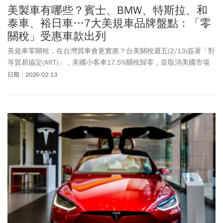
美製車有哪些？賓士、BMW、特斯拉、和
泰車、裕日車…7大美規車品牌盤點：「零
關稅」受惠車款出列
美規車零關稅，在台灣買車會更實惠？台美關稅週五(2/13)簽署「對
等貿易協定(ART)」，美國小客車17.5%關稅歸零，並取消美國市場
的進口數量限制。行政院估計，法規對接需要花費約6個月時間。賓
日期：2026-02-13
士早已表態若關稅降價，會適時回饋消費者，裕日車則表明，會向
母廠爭取旗下美製車降價，更考慮引進更多元的車輛，至於車市龍
頭和泰則仍在觀望立院動態，特斯拉則是直接宣布暫不調價，BMW
於美國生產之車型包括X3、X5 、X6與X7也有機會降價。