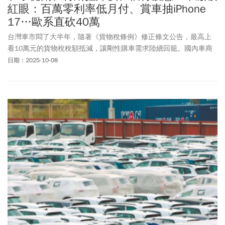
紅眼：百萬零利率低月付、賞車抽iPhone
17…歐系直砍40萬
台灣車市悶了大半年，隨著《貨物稅條例》修正條文公告，最高上
看10萬元的貨物稅稅額抵減，讓剛性購車需求陸續回籠。國內車商
看好第4季車市回溫，持續祭出優惠搶客。包含和泰車、福特六和、
日期：2025-10-08
納智捷、中華三菱、現代汽車南陽實業、特斯拉、台灣福斯，紛紛
祭出優惠措施，而進口車受關稅談判衝擊影響較大，降價幅度更驚
人。今周刊一文整理近期各大車廠降價車款與活動。