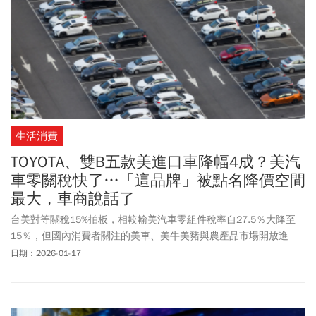
生活消費
TOYOTA、雙B五款美進口車降幅4成？美汽
車零關稅快了…「這品牌」被點名降價空間
最大，車商說話了
台美對等關稅15%拍板，相較輸美汽車零組件稅率自27.5％大降至
15％，但國內消費者關注的美車、美牛美豬與農產品市場開放進
度，卻還沒下文。據了解，在我方採取「保零件、棄整車」的談判
日期：2026-01-17
主軸下，最快農曆年前就會定案，其中美製小客車幾乎確定會降至
零關稅，外界則點名雙B、Toyota等5款進口車降幅上看4成，實際降
幅備受期待。