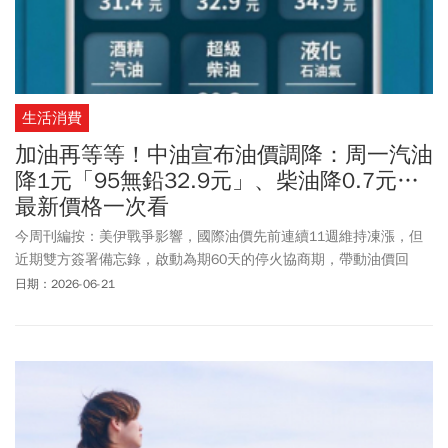
生活消費
加油再等等！中油宣布油價調降：周一汽油
降1元「95無鉛32.9元」、柴油降0.7元…
最新價格一次看
今周刊編按：美伊戰爭影響，國際油價先前連續11週維持凍漲，但
近期雙方簽署備忘錄，啟動為期60天的停火協商期，帶動油價回
落。布蘭特原油從4月底每桶127美元高點回檔，至6/19已下跌至80
日期：2026-06-21
美元。隨著國際油價走跌，國內汽柴油價格同步調整。中油宣布，
自周一(6/22)凌晨零時起至6月28日晚上12時止，汽、柴油價格分別
調降1元及0.7元。調整後價格為，92無鉛汽油為31.4元、95無鉛汽
油為32.9元、98無鉛汽油為34.9元、超級柴油為30.3元。