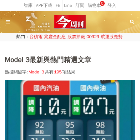
0
熱門：
台積電
兆豐金配息
股票抽籤
00929
航運股走勢
Model 3最新與熱門精選文章
熱搜關鍵字:
Model 3
共有
195
項結果