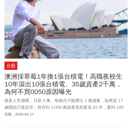
台股
澳洲採草莓1年換1張台積電！高職夜校生
10年滾出10張台積電、35歲資產2千萬，
為何不買0050原因曝光
很多人常感嘆，月薪 4 萬、每個月只能擠出 1 萬儲蓄，如果從 17
歲開始只靠定存，想存到 1,000 萬資產竟然要花 83 年，要到 100
歲才能慶祝自己成為千萬富翁 。到底要怎樣才能早日從底層翻身？
日期：2026-04-17
年僅 35 歲、高職夜校畢業的 Benson，近日在《小宇宙大爆發》節
目中，分享了他打破底層魔咒的真實經歷 。他既沒有顯赫學歷也沒