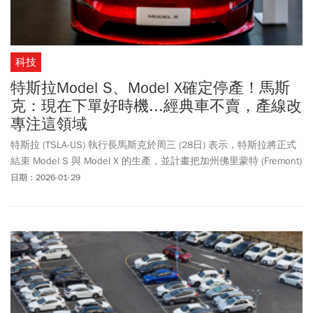
科技
特斯拉Model S、Model X確定停產！馬斯
克：現在下單好時機...經典車不賣，產線改
專注這領域
特斯拉 (TSLA-US) 執行長馬斯克於周三 (28日) 表示，特斯拉將正式
結束 Model S 與 Model X 的生產，並計畫把加州佛里蒙特 (Fremont)
工廠轉作生產 Optimus 人形機器人，象徵公司策略重心將進一步由
日期：2026-01-29
傳統電動車轉向人工智慧與機器人領域。