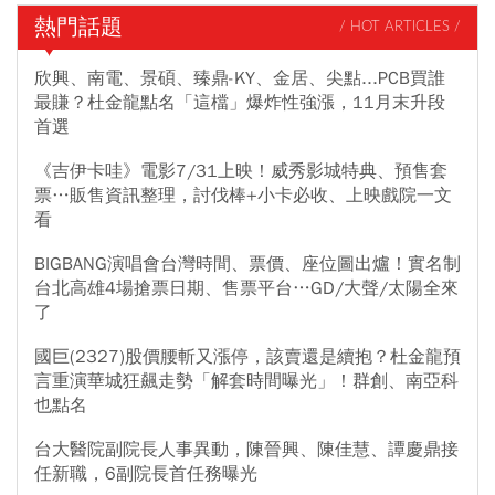
熱門話題
/ HOT ARTICLES /
欣興、南電、景碩、臻鼎-KY、金居、尖點...PCB買誰
最賺？杜金龍點名「這檔」爆炸性強漲，11月末升段
首選
《吉伊卡哇》電影7/31上映！威秀影城特典、預售套
票…販售資訊整理，討伐棒+小卡必收、上映戲院一文
看
BIGBANG演唱會台灣時間、票價、座位圖出爐！實名制
台北高雄4場搶票日期、售票平台…GD/大聲/太陽全來
了
國巨(2327)股價腰斬又漲停，該賣還是續抱？杜金龍預
言重演華城狂飆走勢「解套時間曝光」！群創、南亞科
也點名
台大醫院副院長人事異動，陳晉興、陳佳慧、譚慶鼎接
任新職，6副院長首任務曝光