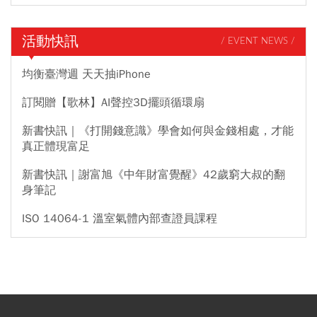
活動快訊
/ EVENT NEWS /
均衡臺灣週 天天抽iPhone
訂閱贈【歌林】AI聲控3D擺頭循環扇
新書快訊｜《打開錢意識》學會如何與金錢相處，才能
真正體現富足
新書快訊｜謝富旭《中年財富覺醒》42歲窮大叔的翻
身筆記
ISO 14064-1 溫室氣體內部查證員課程