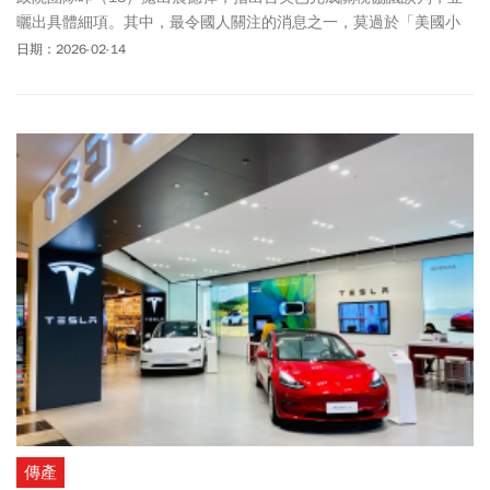
曬出具體細項。其中，最令國人關注的消息之一，莫過於「美國小
客車輸台0關稅」，外界預期，此舉有望帶動台灣人買美車的意願。
日期：2026-02-14
果不其然，有些進口車商已開始表態，美製車款價格確實可能在不
久後下修，其中，國人最熟知的豪華汽車品牌「雙B（賓士Benz、
BMW）」，也都傳出降價消息；據悉，部分車廠經自行初步估算，
甚至判斷價格平均降幅可達10%。
傳產