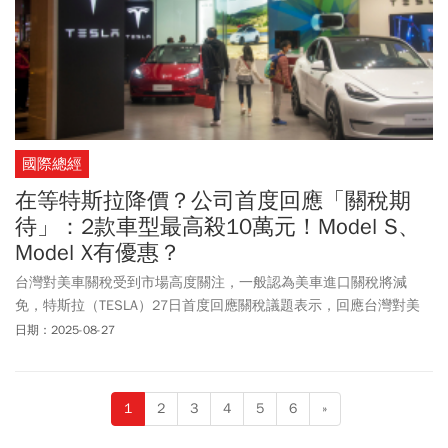
國際總經
在等特斯拉降價？公司首度回應「關稅期
待」：2款車型最高殺10萬元！Model S、
Model X有優惠？
台灣對美車關稅受到市場高度關注，一般認為美車進口關稅將減
免，特斯拉（TESLA）27日首度回應關稅議題表示，回應台灣對美
關稅期待，即日起做出在台車價調整。即日起（27日）至9月30日期
日期：2025-08-27
間交付Model 3或Model Y現貨車，Model 3 煥新版將折價8萬～10萬
元，全新Model YRWD／LR也將提供保險補貼6萬元。
1
2
3
4
5
6
»