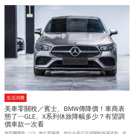
有家世背景，卻能在短短 10 年內滾出 10 張台積電(2330)，以台積
電週四 (4/16) 收盤價 2,085 元計算，資產衝破 2,000 萬元。他究竟
是怎麼辦到的？
生活消費
美車零關稅／賓士、BMW傳降價！車商表
態了…GLE、X系列休旅降幅多少？有望調
價車款一次看
政院團隊昨（13）拋出震撼彈，指出台美已完成關稅協議談判，並