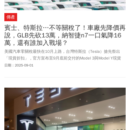
傳產
賓士、特斯拉…不等關稅了！車廠先降價再
說，GLB先砍13萬，納智捷n7一口氣降16
萬，還有誰加入戰場？
美國汽車零關稅最快在10月上路，台灣特斯拉（Tesla）搶先祭出
「現貨折扣」，官方宣布至9月底前交付的Model 3與Model Y現貨
車，將推出最高10萬元的限時優惠，賓士也祭出降價策略。台灣特
日期：2025-09-01
斯拉上周三（8/27）公布調整方案中，Model 3煥新版依不同車型提
供8至10萬元不等的折價；Model Y RWD與LR車型則祭出6萬元保險
補貼，再加上舊車換購加碼，以及FSD或EAP免費轉移等優惠。