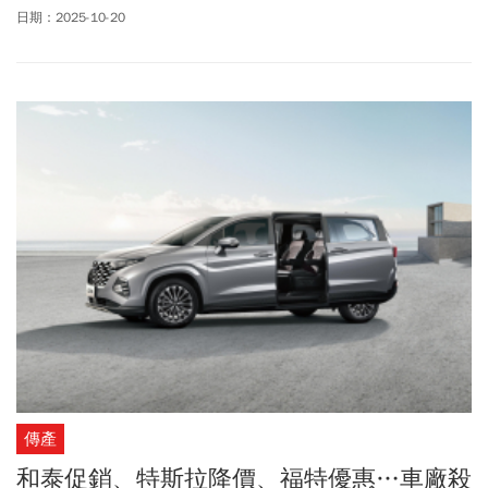
微軟等公司的財報陸續公布。 三星預計台灣時間本周三(10/22)上午
日期：2025-10-20
舉辦發表會，將推出XR延展實境頭戴產品。這款號稱「AI原生」的
XR產品，能夠撼動領頭的Meta、SONY、蘋果嗎？ 1、美股超級財報
周登場！ 特斯拉、英特爾打頭陣 2、三星參戰XR市場！ 能撼動
Meta、蘋果嗎？ 3、台灣9月外銷訂單續衝！ 力拼連8紅
傳產
和泰促銷、特斯拉降價、福特優惠…車廠殺