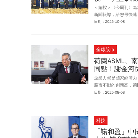
＜編按＞《今周刊》為
新聞報導，給您最快速
日期：2025-10-08
全球股市
荷蘭ASML
同點！謝金河
企業力就是國家經濟力
股市不斷的創新高，德
是，過去一直表現很好
日期：2025-08-08
科技
「諾和盈」中