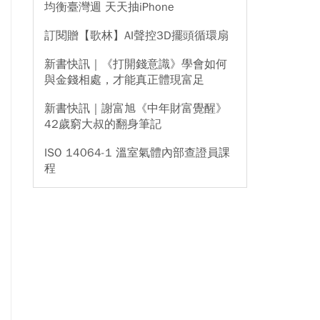
均衡臺灣週 天天抽iPhone
訂閱贈【歌林】AI聲控3D擺頭循環扇
新書快訊｜《打開錢意識》學會如何
與金錢相處，才能真正體現富足
新書快訊｜謝富旭《中年財富覺醒》
42歲窮大叔的翻身筆記
ISO 14064-1 溫室氣體內部查證員課
程