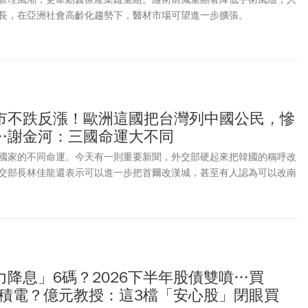
長，在亞洲社會高齡化趨勢下，醫材市場可望進一步擴張。
市不跌反漲！歐洲這國把台灣列中國公民，慘
…謝金河：三國命運大不同
國家的不同命運。今天有一則重要新聞，外交部硬起來把韓國的稱呼改
交部長林佳龍還表示可以進一步把首爾改漢城，甚至有人認為可以改南
。這也意味著台灣長期被霸凌習慣了，現在慢慢挺起胸膛。
降息」6碼？2026下半年股債雙噴…買
台積電？億元教授：這3檔「安心股」閉眼買