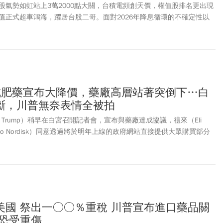
股氣勢如虹站上3萬2000點大關，台積電頻創天價，權值股排名更出現
值正式超車鴻海，躍居台股二哥。面對2026年降息循環的不確定性以
人該如何抱股過年？優分析在本期《股民想知道》的節目邀請「億元教
總經趨勢與產業亮點。
減肥藥宣布大降價，藥廠高層站著突倒下…白
斷，川普無奈表情全被拍
d Trump）稍早在白宮召開記者會，宣布與藥廠達成協議，禮來（Eli
Novo Nordisk）同意透過將於明年上線的政府網站直接提供大眾購買部分
低價購得，然而在記者會中傳出插曲，一名來自諾和諾德的高層突然昏
美國 祭出一○○％重稅 川普宣布進口藥品關
廠恐受重傷