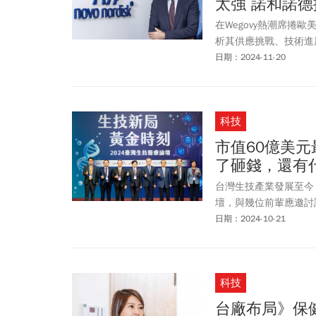
太強 諾和諾
在Wegovy熱潮席
析其供應挑戰、技術進
日期：2024-11-20
科技
市值60億美
了砸錢，還有
台灣生技產業發展至今
壇，與幾位前輩應邀討
日期：2024-10-21
科技
台廠布局》保