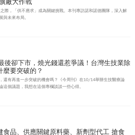
德擴廠大作戰
捲歐美之際，「供不應求」成為關鍵挑戰。本刊專訪諾和諾德團隊，深入解
展與未來布局。
元最後卻下市，燒光錢還惹爭議！台灣生技業除
什麼要突破的？
，還有再進一步突破的機會嗎？《今周刊》在10/14舉辦生技醫療論
論這個議題，我想在這個專欄談談一些心得。
健食品、供應關鍵原料藥、新劑型代工 搶食