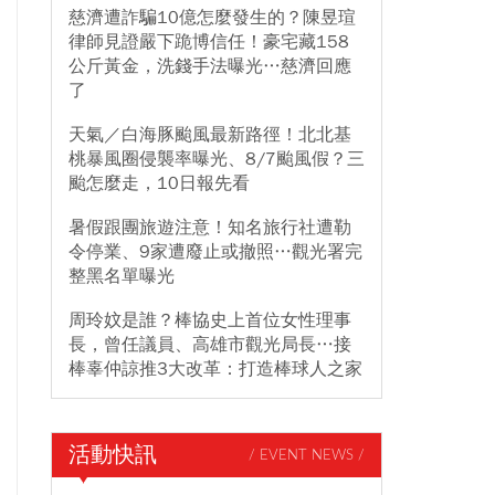
慈濟遭詐騙10億怎麼發生的？陳昱瑄
律師見證嚴下跪博信任！豪宅藏158
公斤黃金，洗錢手法曝光…慈濟回應
了
天氣／白海豚颱風最新路徑！北北基
桃暴風圈侵襲率曝光、8/7颱風假？三
颱怎麼走，10日報先看
暑假跟團旅遊注意！知名旅行社遭勒
令停業、9家遭廢止或撤照…觀光署完
整黑名單曝光
周玲妏是誰？棒協史上首位女性理事
長，曾任議員、高雄市觀光局長…接
棒辜仲諒推3大改革：打造棒球人之家
活動快訊
/ EVENT NEWS /