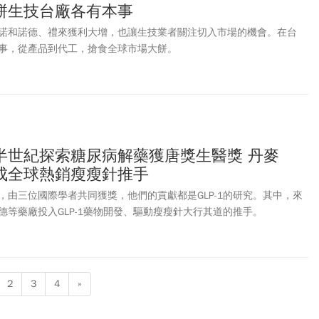
餅生技台廠各有本事
諾和諾德、禮來獲利大增，也讓生技業者關注切入市場的機會。在台
事，從產品到代工，搶食全球市場大餅。
半世紀探索糖尿病解藥獲唐獎生醫獎 丹麥
成全球熱銷瘦瘦針推手
，由三位國際學者共同獲獎，他們的貢獻都是GLP-1的研究。其中，來
德等藥廠投入GLP-1藥物開發、驅動瘦瘦針大行其道的推手。
2
3
4
»