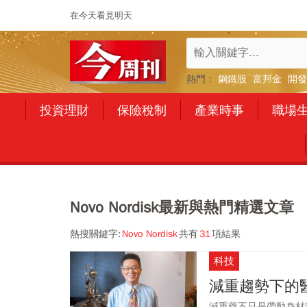
在今天看見明天
熱門：
鋼鐵股
富邦金
開發
投資理財
保險稅制
產業時事
職場
Novo Nordisk最新與熱門精選文章
熱搜關鍵字:
Novo Nordisk
共有
31
項結果
科技
減重趨勢下的
減重藥不只是帶動身材