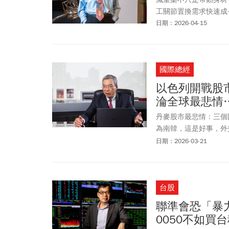
工關節置換需求快速成
日期：2026-04-15
國際總經
以色列開戰股
淪全球最悲情
丹麥股市最悲情：三個
為南韓，這是好事，外
朝鮮！民眾似乎都叫好
日期：2026-03-21
台股
聯準會恐「暴力
0050不如買