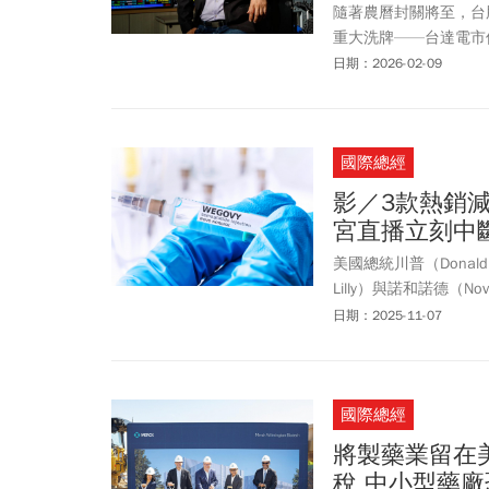
隨著農曆封關將至，台
重大洗牌——台達電市
及資金快速輪動，投資
日期：2026-02-09
授」鄭廳宜，深度解析
國際總經
影／3款熱銷
宮直播立刻中
美國總統川普（Donal
Lilly）與諾和諾德（
熱銷藥品，使民眾能以
日期：2025-11-07
倒。
國際總經
將製藥業留在
稅 中小型藥