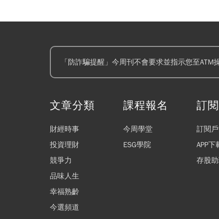
「防詐騙提醒」今周刊不會要求並指示您至ATM
文章分類
課程報名
訂
財經時事
今周學堂
訂閱戶
投資理財
ESG學院
APP下
競爭力
存股助
品味人生
幸福熟齡
今選頻道