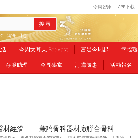
搜尋
金
鴻海
升息
生活
今周大耳朵 Podcast
富足今周起
幸福熟
存股助理
今周學堂
訂購優惠
活動報名
醫材經濟 ——兼論骨科器材廠聯合骨科
管理風潮，更牽動醫療產業鏈重組。隨術前減重顯著降低手術風險，人