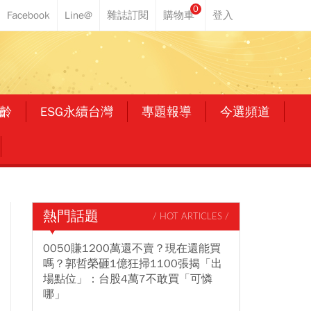
0
齡
ESG永續台灣
專題報導
今選頻道
熱門話題
/ HOT ARTICLES /
0050賺1200萬還不賣？現在還能買
嗎？郭哲榮砸1億狂掃1100張揭「出
場點位」：台股4萬7不敢買「可憐
哪」