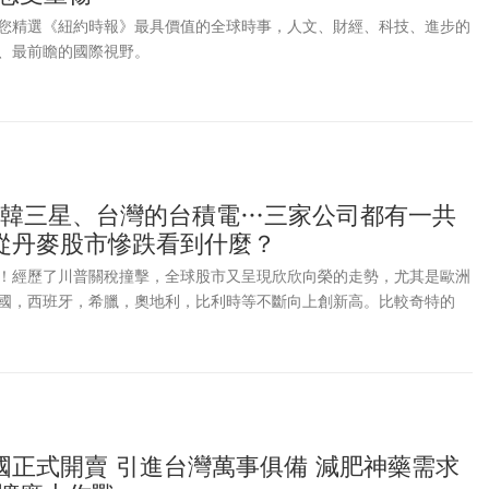
您精選《紐約時報》最具價值的全球時事，人文、財經、科技、進步的
、最前瞻的國際視野。
、南韓三星、台灣的台積電…三家公司都有一共
從丹麥股市慘跌看到什麼？
！經歷了川普關稅撞擊，全球股市又呈現欣欣向榮的走勢，尤其是歐洲
國，西班牙，希臘，奧地利，比利時等不斷向上創新高。比較奇特的
的丹麥股市一直下挫，成了全球不斷創新低的市場。
國正式開賣 引進台灣萬事俱備 減肥神藥需求