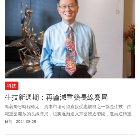
科技
生技新週期：再論減重藥長線賽局
隨著降息時程確定，資本市場可望直接受惠族群之一就是生技，由
減重藥開啟的長線賽局，也將逐漸進入眾藥競逐階段，進而逆轉重
大病程，甚至延壽。
日期：2024-08-28