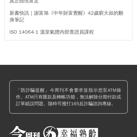
真正體現富足
新書快訊｜謝富旭《中年財富覺醒》42歲窮大叔的翻
身筆記
ISO 14064-1 溫室氣體內部查證員課程
「防詐騙提醒」今周刊不會要求並指示您至ATM操
作。ATM只有匯款及轉帳功能，無法解除分期付款或
訂單錯誤問題。隨時可撥打165反詐騙諮詢專線。