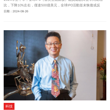
比，下降10%左右，僅達500億美元，全球IPO活動並未恢復或反
轉。主要原因在於，因為新股上市後表現未明，投資機構持續觀
日期：2024-08-26
望，投資新股縮手。
科技