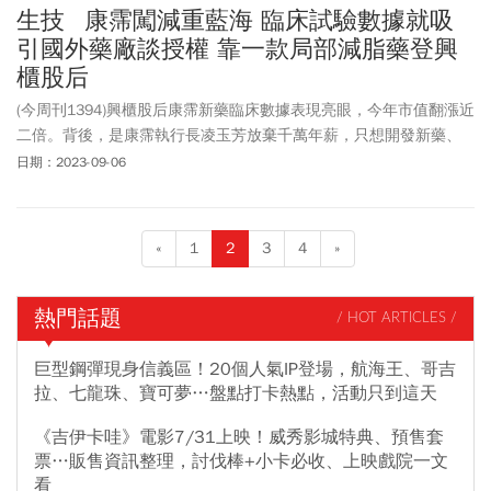
生技 康霈闖減重藍海 臨床試驗數據就吸
引國外藥廠談授權 靠一款局部減脂藥登興
櫃股后
(今周刊1394)興櫃股后康霈新藥臨床數據表現亮眼，今年市值翻漲近
二倍。背後，是康霈執行長凌玉芳放棄千萬年薪，只想開發新藥、
不服輸的堅持。
日期：2023-09-06
«
1
2
3
4
»
熱門話題
/ HOT ARTICLES /
巨型鋼彈現身信義區！20個人氣IP登場，航海王、哥吉
拉、七龍珠、寶可夢…盤點打卡熱點，活動只到這天
《吉伊卡哇》電影7/31上映！威秀影城特典、預售套
票…販售資訊整理，討伐棒+小卡必收、上映戲院一文
看