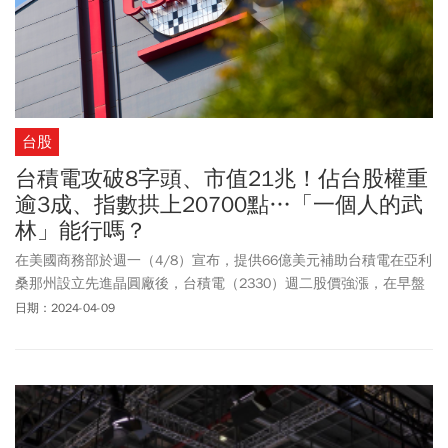
台股
台積電攻破8字頭、市值21兆！佔台股權重
逾3成、指數拱上20700點…「一個人的武
林」能行嗎？
在美國商務部於週一（4/8）宣布，提供66億美元補助台積電在亞利
桑那州設立先進晶圓廠後，台積電（2330）週二股價強漲，在早盤
股價一度衝上816元創新天價，市值站上21兆元大關。
日期：2024-04-09