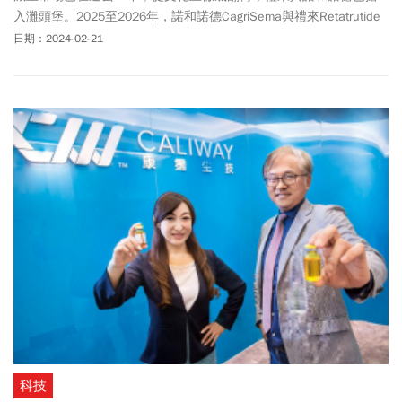
入灘頭堡。2025至2026年，諾和諾德CagriSema與禮來Retatrutide
都將完成三期臨床試驗，亦為勝負分曉的時刻。
日期：2024-02-21
科技