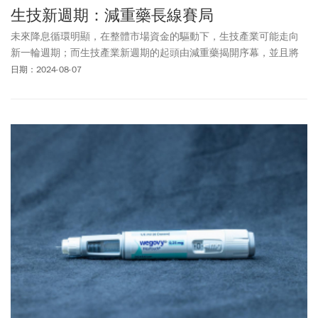
生技新週期：減重藥長線賽局
未來降息循環明顯，在整體市場資金的驅動下，生技產業可能走向
新一輪週期；而生技產業新週期的起頭由減重藥揭開序幕，並且將
進行一場長線賽局。
日期：2024-08-07