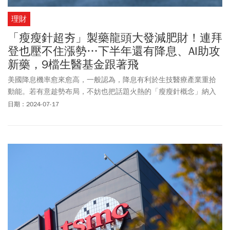
理財
「瘦瘦針超夯」製藥龍頭大發減肥財！連拜
登也壓不住漲勢…下半年還有降息、AI助攻
新藥，9檔生醫基金跟著飛
美國降息機率愈來愈高，一般認為，降息有利於生技醫療產業重拾
動能。若有意趁勢布局，不妨也把話題火熱的「瘦瘦針概念」納入
考量。
日期：2024-07-17