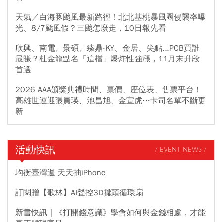
天氣／白海豚颱風最新路徑！北北基桃暴風圈侵襲率曝
光、8/7颱風假？三颱怎麼走，10日報先看
欣興、南電、景碩、臻鼎-KY、金居、尖點...PCB買誰
最賺？杜金龍點名「這檔」爆炸性強漲，11月末升段
首選
2026 AAA頒獎典禮時間、票價、座位表、售票平台！
高雄世運迎張員瑛、池昌旭、金宣虎…卡司名單不斷更
新
活動快訊
/ EVENT NEWS /
均衡臺灣週 天天抽iPhone
訂閱贈【歌林】AI聲控3D擺頭循環扇
新書快訊｜《打開錢意識》學會如何與金錢相處，才能