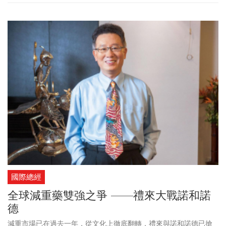
國際總經
全球減重藥雙強之爭 ——禮來大戰諾和諾
德
減重市場已在過去一年，從文化上徹底翻轉，禮來與諾和諾德已搶