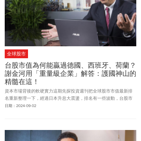
全球股市
台股市值為何能贏過德國、西班牙、荷蘭？
謝金河用「重量級企業」解答：護國神山的
精髓在這！
資本市場背後的軟硬實力這期先探投資週刊把全球股市市值最新排
名重新整理一下，經過日本升息大震盪，排名有一些波動，台股市
值2.448兆美元，仍然些微領先德國排在世界第10名，從競爭力的角
日期：2024-09-02
度來看，台灣股市市值超過德國，西班牙，荷蘭，瑞士，瑞典，實
在很不容易。