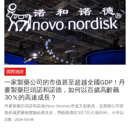
國際總經
一家製藥公司的市值甚至超越全國GDP！丹
麥製藥巨頭諾和諾德，如何以百歲高齡飆
30％的高速成長？
丹麥製藥巨頭諾和諾德(Novo Nordisk)市值又創新高，近期因公司研
發的減肥藥物實驗結果良好，帶動股價在3月7日大漲約9%，今年以
來股價更是已經上漲約33%，讓市場看到由減肥藥商機帶動的成長動
日期：2024-03-08
能。