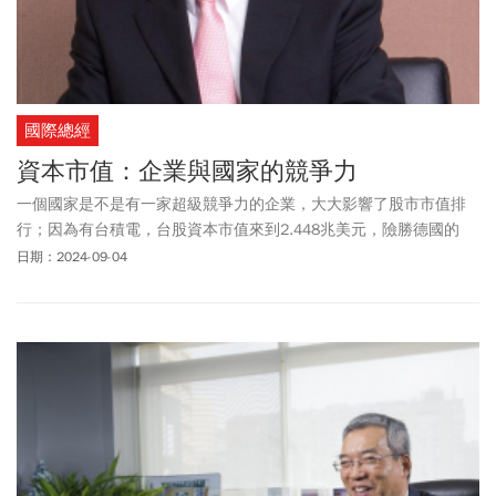
國際總經
資本市值：企業與國家的競爭力
一個國家是不是有一家超級競爭力的企業，大大影響了股市市值排
行；因為有台積電，台股資本市值來到2.448兆美元，險勝德國的
2.439兆美元，讓台股市值躋身世界前十大。
日期：2024-09-04