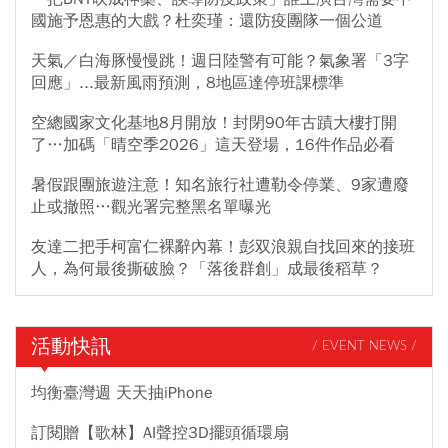
國施予恩惠的大戲？杜奕瑾：還防疫團隊一個公道
天氣／白海豚慢慢跳！週日陸警有可能？氣象署「3字
回應」...最新風雨預測，8地區達停班課標準
空總國家文化基地8月開放！封閉90年古蹟大樓打開
了…加碼「晴空季2026」這天登場，16件作品必看
暑假跟團旅遊注意！知名旅行社遭勒令停業、9家遭廢
止或撤照…觀光署完整黑名單曝光
友達二把手柯富仁裸辭內幕！彭双浪親自找回來的接班
人，為何最後撕破臉？「落後群創」成最後稻草？
活動快訊
/ EVENT NEWS /
均衡臺灣週 天天抽iPhone
訂閱贈【歌林】AI聲控3D擺頭循環扇