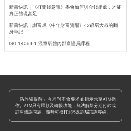
新書快訊｜《打開錢意識》學會如何與金錢相處，才能
真正體現富足
新書快訊｜謝富旭《中年財富覺醒》42歲窮大叔的翻
身筆記
ISO 14064-1 溫室氣體內部查證員課程
「防詐騙提醒」今周刊不會要求並指示您至ATM操
作。ATM只有匯款及轉帳功能，無法解除分期付款或
訂單錯誤問題。隨時可撥打165反詐騙諮詢專線。