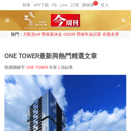
0
熱門：
月配息etf
勞保退休金
00939
勞保年金試算
存股名單
ONE TOWER最新與熱門精選文章
熱搜關鍵字:
ONE TOWER
共有
1
項結果