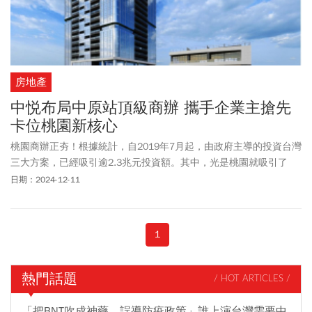
房地產
中悦布局中原站頂級商辦 攜手企業主搶先
卡位桃園新核心
桃園商辦正夯！根據統計，自2019年7月起，由政府主導的投資台灣
三大方案，已經吸引逾2.3兆元投資額。其中，光是桃園就吸引了
4000多億元，更創造了3萬多個就業機會，投資金額及創造就業人數
日期：2024-12-11
皆為全國第一。日前經濟部也決議將此方案延長至2027年底，對象
為遍及全球的台商，相信未來會有更多投資建設、就業機會湧入桃
園。
1
熱門話題
/ HOT ARTICLES /
「把BNT吹成神藥、誤導防疫政策」誰上演台灣需要中