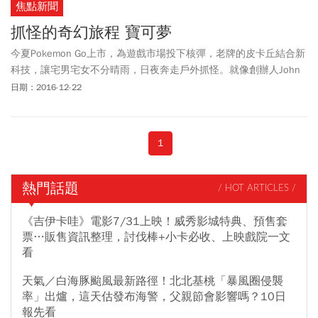
焦點新聞
抓怪的奇幻旅程 寶可夢
今夏Pokemon Go上市，為遊戲市場投下核彈，老牌的皮卡丘結合新
科技，讓宅男宅女不分晴雨，日夜奔走戶外抓怪。就像創辦人John
Hanke（約翰．漢克）所說：「我們的初衷，是鼓勵探索，希望人們
日期：2016-12-22
在遊戲同時，看看周圍。」短短兩周全球下載人次超過1億。
1
熱門話題
/ HOT ARTICLES /
《吉伊卡哇》電影7/31上映！威秀影城特典、預售套
票…販售資訊整理，討伐棒+小卡必收、上映戲院一文
看
天氣／白海豚颱風最新路徑！北北基桃「暴風圈侵襲
率」出爐，這天估發布海警，父親節會影響嗎？10日
報先看