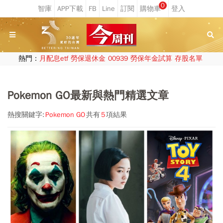
0
熱門：
月配息etf
勞保退休金
00939
勞保年金試算
存股名單
Pokemon GO最新與熱門精選文章
熱搜關鍵字:
Pokemon GO
共有
5
項結果