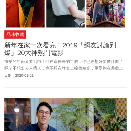
品味收藏
新年在家一次看完！2019「網友討論到
爆」20大神熱門電影
快樂的年節又要到啦！但在這長長的年假，你已經想好要做什麼了
嗎？不想出去人擠人，也不想在牌桌上輸個精光，更受夠在遊戲上
遇到屁孩雷隊友？那咱們就開開心心在家看電影吧～什麼！你又怕
日期：2020-01-21
不知道要看什麼？別擔心，網友看爆的超推薦片單都在這裡啦！