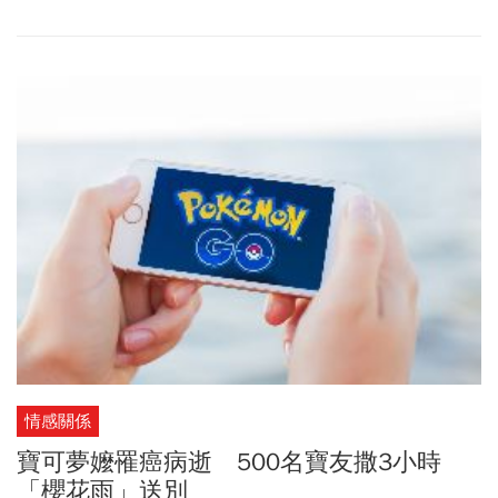
緊急發布新聞稿解釋，接洽者是前漫威成員，現為AAE執行長David
Martin。不過，這不是韓國瑜上任後第一次放話被打臉，有網友就整
理了高雄市政府以往的吹噓紀錄，製作「高雄發大財記事本」，洋
洋灑灑列出16項跳票史。
情感關係
寶可夢嬤罹癌病逝 500名寶友撒3小時
「櫻花雨」送別