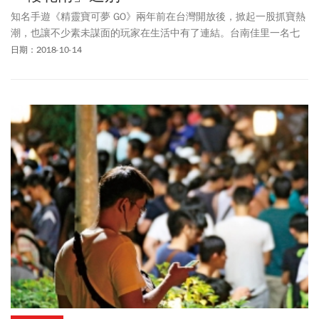
知名手遊《精靈寶可夢 GO》兩年前在台灣開放後，掀起一股抓寶熱
潮，也讓不少素未謀面的玩家在生活中有了連結。台南佳里一名七
旬玩家「芳芳阿姨」，日前不敵癌症病逝，令許多曾與她對戰、遊
日期：2018-10-14
戲的寶友感到不捨，號召500多人，在阿姨出殯當周的假日，於全鎮
補給點撒了3小時櫻花，希望阿姨能夠看見這片「櫻花雨」，此舉也
感動許多網友，引發熱議。