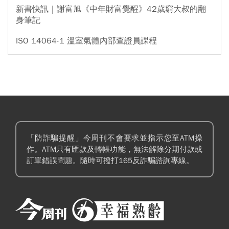
新書快訊｜謝富旭《中年財富覺醒》42歲窮大叔的翻
身筆記
ISO 14064-1 溫室氣體內部查證員課程
「防詐騙提醒」今周刊不會要求並指示您至ATM操
作。ATM只有匯款及轉帳功能，無法解除分期付款或
訂單錯誤問題。隨時可撥打165反詐騙諮詢專線。