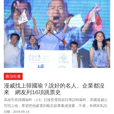
政治社會
漫威找上韓國瑜？說好的名人、企業都沒
來 網友列16項跳票史
高雄市長韓國瑜昨（13）日接受電視節目專訪時爆料，美國漫威公
司找上他，希望把他參選的勵志故事畫成漫畫，不過，有網友私訊
詢問台灣漫威公司，對方卻表示「完全不知情」，高雄市府晚間也
日期：2019-05-14