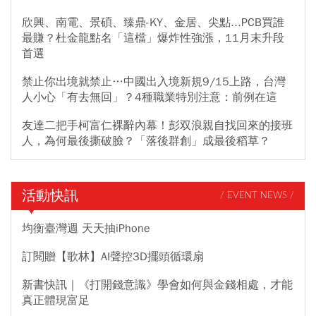
欣興、南電、景碩、臻鼎-KY、金居、尖點...PCB買誰
最賺？杜金龍點名「這檔」爆炸性強漲，11月末升段
首選
禁止你出境就禁止…中國出入境新規9/15上路，台灣
人小心「有去無回」？4種職業特別注意：前例在這
友達二把手柯富仁裸辭內幕！彭双浪親自找回來的接班
人，為何最後撕破臉？「落後群創」成最後稻草？
活動快訊
/ EVENT NEWS /
均衡臺灣週 天天抽iPhone
訂閱贈【歌林】AI聲控3D擺頭循環扇
新書快訊｜《打開錢意識》學會如何與金錢相處，才能
真正體現富足